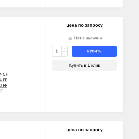
цена по запросу
Нет в наличии
КУПИТЬ
Купить в 1 клик
4 CF
 FF
 FF
CF
F
F
цена по запросу