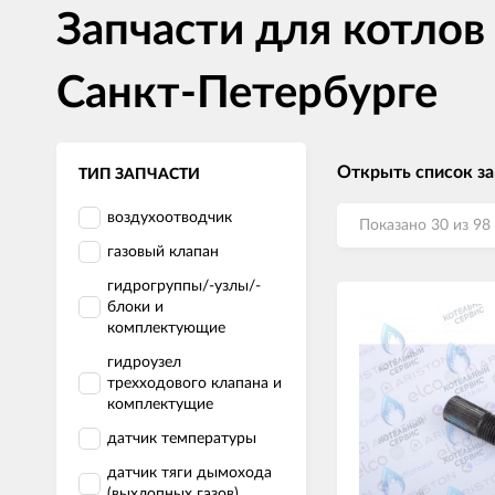
Запчасти для котло
Санкт-Петербурге
Открыть список з
ТИП ЗАПЧАСТИ
воздухоотводчик
Показано 30 из 98
газовый клапан
гидрогруппы/-узлы/-
блоки и
комплектующие
гидроузел
трехходового клапана и
комплектущие
датчик температуры
датчик тяги дымохода
(выхлопных газов)