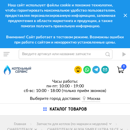
Наш сайт использует файлы cookie и похожие технологии,
чтобы гарантировать максимальное удобство пользователям,
предоставляя персонализированную информацию, запоминая
предпочтения в области маркетинга и продукции, а также
помогая получить правильную информацию.
Внимание! Сайт работает в тестовом режиме. Возможны ошибки
при работе с сайтом и некорректно установленные цены.
0
Часы работы:
пн-пт: 10:00 - 19:00
сб-вс: 10:00 - 18:00 (только приём звонков)
Выберите город доставки:
Москва
КАТАЛОГ ТОВАРОВ
Главная
Запчасти для котлов (по маркам и моделям)
CHAFFOTEAUX
CHAFFOTEAUX ALIXIA SIMPLE ULTRA 18 CF