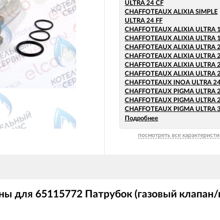
ULTRA 24 CF
CHAFFOTEAUX ALIXIA SIMPLE
ULTRA 24 FF
CHAFFOTEAUX ALIXIA ULTRA 1
CHAFFOTEAUX ALIXIA ULTRA 1
CHAFFOTEAUX ALIXIA ULTRA 2
CHAFFOTEAUX ALIXIA ULTRA 2
CHAFFOTEAUX ALIXIA ULTRA 2
CHAFFOTEAUX ALIXIA ULTRA 2
CHAFFOTEAUX INOA ULTRA 24
CHAFFOTEAUX PIGMA ULTRA 2
CHAFFOTEAUX PIGMA ULTRA 2
CHAFFOTEAUX PIGMA ULTRA 3
CHAFFOTEAUX PIGMA ULTRA 3
Подробнее
CHAFFOTEAUX PIGMA ULTRA 3
посмотреть все характеристи
CHAFFOTEAUX PIGMA ULTRA
SYSTEM 25 CF
CHAFFOTEAUX PIGMA ULTRA
SYSTEM 25 FF
CHAFFOTEAUX PIGMA ULTRA
SYSTEM 30 FF
CHAFFOTEAUX PIGMA ULTRA
ны для 65115772 Патрубок (газовый клапан
SYSTEM 35 FF