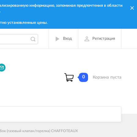
онализированную информацию, запоминая предпочтения в области
.
тно установленные цены.
Вход
Регистрация
0
Корзина
пуста
бок (газовый клапан/горелка) CHAFFOTEAUX