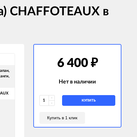
ка) CHAFFOTEAUX в
6 400
₽
апан,
анги,
Нет в наличии
EAUX
КУПИТЬ
Купить в 1 клик