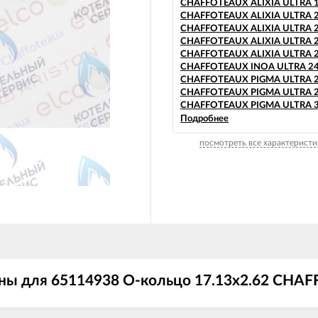
CHAFFOTEAUX ALIXIA ULTRA 1
CHAFFOTEAUX ALIXIA ULTRA 2
CHAFFOTEAUX ALIXIA ULTRA 2
CHAFFOTEAUX ALIXIA ULTRA 2
CHAFFOTEAUX ALIXIA ULTRA 2
CHAFFOTEAUX INOA ULTRA 24
CHAFFOTEAUX PIGMA ULTRA 2
CHAFFOTEAUX PIGMA ULTRA 2
CHAFFOTEAUX PIGMA ULTRA 3
CHAFFOTEAUX PIGMA ULTRA 3
Подробнее
CHAFFOTEAUX PIGMA ULTRA 3
посмотреть все характеристи
CHAFFOTEAUX PIGMA ULTRA
SYSTEM 25 CF
CHAFFOTEAUX PIGMA ULTRA
SYSTEM 25 FF
CHAFFOTEAUX PIGMA ULTRA
SYSTEM 30 FF
CHAFFOTEAUX PIGMA ULTRA
SYSTEM 35 FF
ны для 65114938 О-кольцо 17.13x2.62 CHA