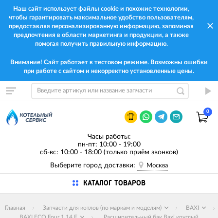
Наш сайт использует файлы cookie и похожие технологии,
чтобы гарантировать максимальное удобство пользователям,
предоставляя персонализированную информацию, запоминая
предпочтения в области маркетинга и продукции, а также
помогая получить правильную информацию.
Внимание! Сайт работает в тестовом режиме. Возможны ошибки
при работе с сайтом и некорректно установленные цены.
0
Часы работы:
пн-пт: 10:00 - 19:00
сб-вс: 10:00 - 18:00 (только приём звонков)
Выберите город доставки:
Москва
КАТАЛОГ ТОВАРОВ
Главная
Запчасти для котлов (по маркам и моделям)
BAXI
BAXI ECO Four 1.14 F
Расширительный бак Baxi круглый