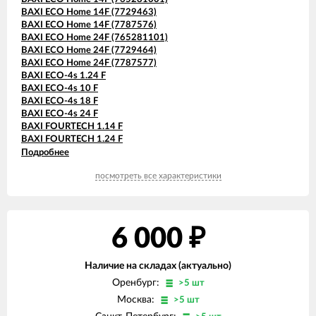
BAXI ECO Home 14F (7729463)
BAXI ECO Home 14F (7787576)
BAXI ECO Home 24F (765281101)
BAXI ECO Home 24F (7729464)
BAXI ECO Home 24F (7787577)
BAXI ECO-4s 1.24 F
BAXI ECO-4s 10 F
BAXI ECO-4s 18 F
BAXI ECO-4s 24 F
BAXI FOURTECH 1.14 F
BAXI FOURTECH 1.24 F
BAXI FOURTECH 24 F (CSB)
Подробнее
BAXI FOURTECH 24 F (CSR)
посмотреть все характеристики
BAXI MAIN Four 18 F (серая панель)
BAXI MAIN Four 240 F (белая панель)
6 000
₽
Наличие на складах (актуально)
Оренбург:
>5 шт
Москва:
>5 шт