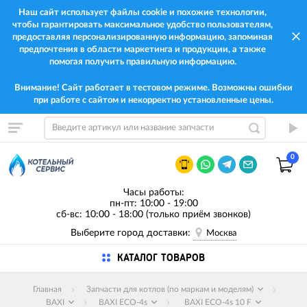
Наш сайт использует файлы cookie и похожие технологии,
чтобы гарантировать максимальное удобство пользователям,
предоставляя персонализированную информацию, запоминая
предпочтения в области маркетинга и продукции, а также
помогая получить правильную информацию.
Внимание! Сайт работает в тестовом режиме. Возможны ошибки
при работе с сайтом и некорректно установленные цены.
0
Часы работы:
пн-пт: 10:00 - 19:00
сб-вс: 10:00 - 18:00 (только приём звонков)
Выберите город доставки:
Москва
КАТАЛОГ ТОВАРОВ
Главная
Запчасти для котлов (по маркам и моделям)
BAXI
BAXI ECO-4s
BAXI ECO-4s 10 F