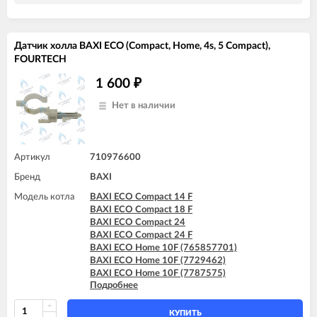
BAXI ECO-4s 10 F
BAXI ECO-4s 18 F
BAXI ECO-4s 24
Датчик холла BAXI ECO (Compact, Home, 4s, 5 Compact),
BAXI ECO-4s 24 F
FOURTECH
BAXI ECO-5 Compact 14 F
BAXI ECO-5 Compact 18 F
1 600
₽
BAXI ECO-5 Compact 24
BAXI ECO-5 Compact 24 F
Нет в наличии
BAXI ECO-5 Compact 24 F GPL
BAXI FOURTECH 24 (CSB)
BAXI FOURTECH 24 (CSR)
BAXI FOURTECH 24 F (CSB)
Артикул
710976600
BAXI FOURTECH 24 F (CSR)
Бренд
BAXI
Модель котла
BAXI ECO Compact 14 F
BAXI ECO Compact 18 F
BAXI ECO Compact 24
BAXI ECO Compact 24 F
BAXI ECO Home 10F (765857701)
BAXI ECO Home 10F (7729462)
BAXI ECO Home 10F (7787575)
Подробнее
BAXI ECO Home 14F (765281001)
BAXI ECO Home 14F (7729463)
BAXI ECO Home 14F (7787576)
КУПИТЬ