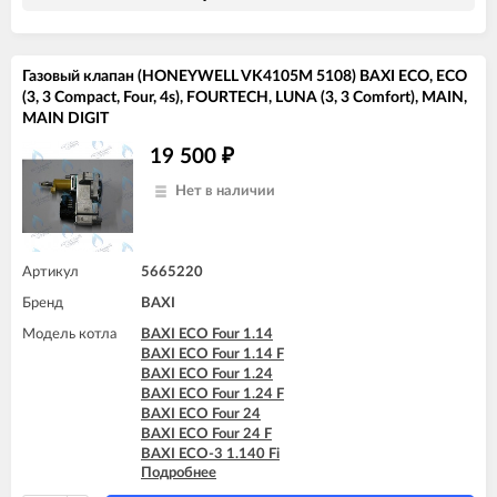
BAXI ECO-4s 24
BAXI ECO-4s 24 F
Газовый клапан (HONEYWELL VK4105M 5108) BAXI ECO, ECO
(3, 3 Compact, Four, 4s), FOURTECH, LUNA (3, 3 Comfort), MAIN,
MAIN DIGIT
19 500
₽
Нет в наличии
Артикул
5665220
Бренд
BAXI
Модель котла
BAXI ECO Four 1.14
BAXI ECO Four 1.14 F
BAXI ECO Four 1.24
BAXI ECO Four 1.24 F
BAXI ECO Four 24
BAXI ECO Four 24 F
BAXI ECO-3 1.140 Fi
Подробнее
BAXI ECO-3 1.240 Fi
BAXI ECO-3 240 Fi