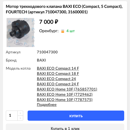
BAXI FOURTECH 1.14 F
Мотор трехходового клапана BAXI ECO (Compact, 5 Compact),
BAXI FOURTECH 1.24
FOURTECH (артикул 710047300, 31600001)
BAXI FOURTECH 1.24 F
BAXI FOURTECH 24 (CSB)
7 000
₽
BAXI FOURTECH 24 (CSR)
BAXI FOURTECH 24 F (CSB)
Оренбург:
4 шт
BAXI FOURTECH 24 F (CSR)
BAXI MAIN Four 18 F (серая панель)
BAXI MAIN Four 24
BAXI MAIN Four 240 F (белая панель)
Артикул
710047300
Бренд
BAXI
Модель котла
BAXI ECO Compact 14 F
BAXI ECO Compact 18 F
BAXI ECO Compact 24
BAXI ECO Compact 24 F
BAXI ECO Home 10F (765857701)
BAXI ECO Home 10F (7729462)
BAXI ECO Home 10F (7787575)
Подробнее
BAXI ECO Home 14F (765281001)
BAXI ECO Home 14F (7729463)
BAXI ECO Home 14F (7787576)
КУПИТЬ
BAXI ECO Home 24F (765281101)
BAXI ECO Home 24F (7729464)
Купить в 1 клик