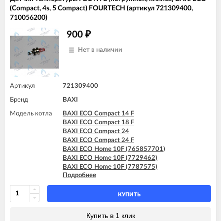
BAXI ECO-4s 10 F
(Compact, 4s, 5 Compact) FOURTECH (артикул 721309400,
BAXI ECO-4s 18 F
710056200)
BAXI ECO-4s 24
BAXI ECO-4s 24 F
900
₽
BAXI FOURTECH 1.14
BAXI FOURTECH 1.14 F
Нет в наличии
BAXI FOURTECH 1.24
BAXI FOURTECH 1.24 F
BAXI FOURTECH 24 (CSB)
BAXI FOURTECH 24 (CSR)
Артикул
721309400
BAXI FOURTECH 24 F (CSB)
BAXI FOURTECH 24 F (CSR)
Бренд
BAXI
BAXI MAIN Four 18 F (серая панель)
Модель котла
BAXI ECO Compact 14 F
BAXI ECO Compact 18 F
BAXI ECO Compact 24
BAXI ECO Compact 24 F
BAXI ECO Home 10F (765857701)
BAXI ECO Home 10F (7729462)
BAXI ECO Home 10F (7787575)
Подробнее
BAXI ECO Home 14F (765281001)
BAXI ECO Home 14F (7729463)
BAXI ECO Home 14F (7787576)
КУПИТЬ
BAXI ECO Home 24F (765281101)
BAXI ECO Home 24F (7729464)
Купить в 1 клик
BAXI ECO Home 24F (7787577)