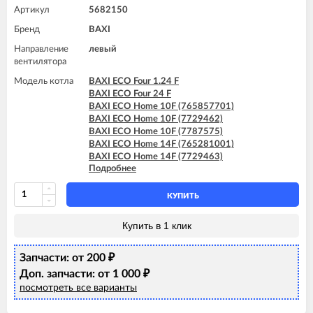
Артикул
5682150
Бренд
BAXI
Направление
левый
вентилятора
Модель котла
BAXI ECO Four 1.24 F
BAXI ECO Four 24 F
BAXI ECO Home 10F (765857701)
BAXI ECO Home 10F (7729462)
BAXI ECO Home 10F (7787575)
BAXI ECO Home 14F (765281001)
BAXI ECO Home 14F (7729463)
Подробнее
BAXI ECO Home 14F (7787576)
BAXI ECO Home 24F (765281101)
BAXI ECO Home 24F (7729464)
КУПИТЬ
BAXI ECO Home 24F (7787577)
BAXI ECO-3 Compact 240 Fi
Купить в 1 клик
BAXI ECO-4s 1.24 F
BAXI ECO-4s 10 F
Запчасти: от 200
BAXI ECO-4s 18 F
₽
BAXI ECO-4s 24 F
Доп. запчасти: от 1 000
₽
BAXI FOURTECH 1.24 F
посмотреть все варианты
BAXI FOURTECH 24 F (CSB)
BAXI FOURTECH 24 F (CSR)