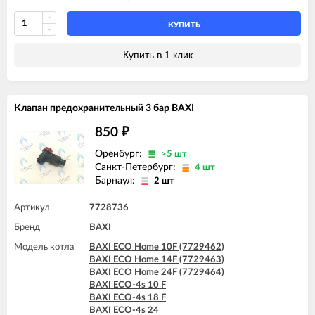
КУПИТЬ
Купить в 1 клик
Клапан предохранительный 3 бар BAXI
850
₽
Оренбург:
>5 шт
Санкт-Петербург:
4 шт
Барнаул:
2 шт
Артикул
7728736
Бренд
BAXI
Модель котла
BAXI ECO Home 10F (7729462)
BAXI ECO Home 14F (7729463)
BAXI ECO Home 24F (7729464)
BAXI ECO-4s 10 F
BAXI ECO-4s 18 F
BAXI ECO-4s 24