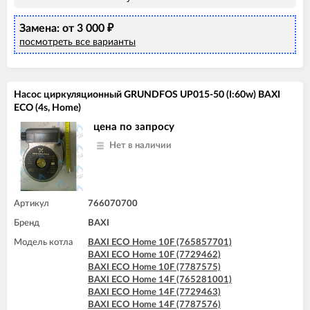
BAXI ECO Home 24F (7787577)
BAXI ECO-4s 10 F
Замена: от 3 000
BAXI ECO-4s 18 F
₽
BAXI ECO-4s 24
посмотреть все варианты
BAXI ECO-4s 24 F
BAXI ECO-5 Compact 14 F
BAXI ECO-5 Compact 18 F
BAXI ECO-5 Compact 24
Насос циркуляционный GRUNDFOS UP015-50 (I:60w) BAXI
BAXI ECO-5 Compact 24 F
ECO (4s, Home)
BAXI ECO-5 Compact 24 F GPL
цена по запросу
BAXI FOURTECH 24 (CSB)
BAXI FOURTECH 24 (CSR)
Нет в наличии
BAXI FOURTECH 24 F (CSB)
BAXI FOURTECH 24 F (CSR)
Артикул
766070700
Бренд
BAXI
Модель котла
BAXI ECO Home 10F (765857701)
BAXI ECO Home 10F (7729462)
BAXI ECO Home 10F (7787575)
BAXI ECO Home 14F (765281001)
BAXI ECO Home 14F (7729463)
BAXI ECO Home 14F (7787576)