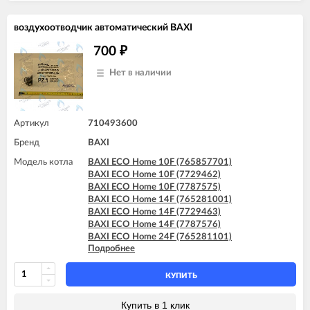
BAXI MAIN 18 Fi
BAXI MAIN 24 Fi (BSB)
воздухоотводчик автоматический BAXI
BAXI MAIN 24 Fi (BSE)
BAXI MAIN DIGIT 240Fi
700
₽
BAXI MAIN Four 18 F (серая панель)
BAXI MAIN Four 240 F (белая панель)
Нет в наличии
Артикул
710493600
Бренд
BAXI
Модель котла
BAXI ECO Home 10F (765857701)
BAXI ECO Home 10F (7729462)
BAXI ECO Home 10F (7787575)
BAXI ECO Home 14F (765281001)
BAXI ECO Home 14F (7729463)
BAXI ECO Home 14F (7787576)
BAXI ECO Home 24F (765281101)
Подробнее
BAXI ECO Home 24F (7729464)
BAXI ECO Home 24F (7787577)
BAXI ECO-4s 1.24 F
КУПИТЬ
BAXI ECO-4s 10 F
BAXI ECO-4s 18 F
Купить в 1 клик