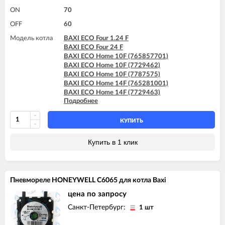
ON
70
OFF
60
Модель котла
BAXI ECO Four 1.24 F
BAXI ECO Four 24 F
BAXI ECO Home 10F (765857701)
BAXI ECO Home 10F (7729462)
BAXI ECO Home 10F (7787575)
BAXI ECO Home 14F (765281001)
BAXI ECO Home 14F (7729463)
Подробнее
BAXI ECO Home 14F (7787576)
BAXI ECO Home 24F (765281101)
BAXI ECO Home 24F (7729464)
КУПИТЬ
BAXI ECO Home 24F (7787577)
BAXI ECO-3 280 Fi
Купить в 1 клик
BAXI ECO-3 Compact 240 Fi
BAXI ECO-4s 1.24 F
BAXI ECO-4s 10 F
BAXI ECO-4s 18 F
Пневмореле HONEYWELL C6065 для котла Baxi
BAXI ECO-4s 24 F
BAXI FOURTECH 1.24 F
цена по запросу
BAXI FOURTECH 24 F (CSB)
Санкт-Петербург:
1 шт
BAXI FOURTECH 24 F (CSR)
BAXI LUNA-3 1.310 Fi (CSB)