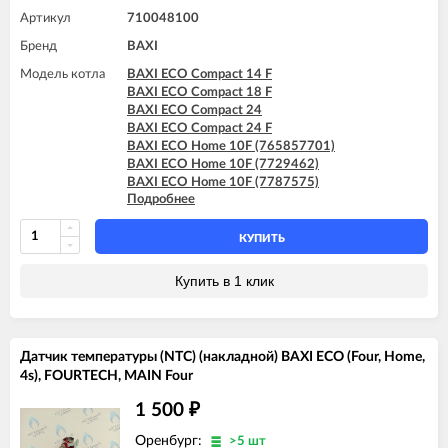
Артикул
710048100
Бренд
BAXI
Модель котла
BAXI ECO Compact 14 F
BAXI ECO Compact 18 F
BAXI ECO Compact 24
BAXI ECO Compact 24 F
BAXI ECO Home 10F (765857701)
BAXI ECO Home 10F (7729462)
BAXI ECO Home 10F (7787575)
Подробнее
BAXI ECO Home 14F (765281001)
BAXI ECO Home 14F (7729463)
BAXI ECO Home 14F (7787576)
КУПИТЬ
BAXI ECO Home 24F (765281101)
BAXI ECO Home 24F (7729464)
Купить в 1 клик
BAXI ECO Home 24F (7787577)
BAXI ECO-4s 10 F
BAXI ECO-4s 18 F
BAXI ECO-4s 24
Датчик температуры (NTC) (накладной) BAXI ECO (Four, Home,
BAXI ECO-4s 24 F
4s), FOURTECH, MAIN Four
BAXI ECO-5 Compact 14 F
BAXI ECO-5 Compact 18 F
1 500
₽
BAXI ECO-5 Compact 24
BAXI ECO-5 Compact 24 F
Оренбург:
>5 шт