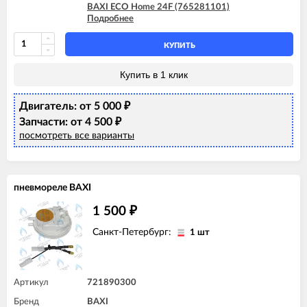
BAXI ECO Home 24F (765281101)
Подробнее
BAXI ECO Home 24F (7729464)
BAXI ECO Home 24F (7787577)
BAXI ECO-4s 1.24 F
КУПИТЬ
BAXI ECO-4s 10 F
BAXI ECO-4s 18 F
Купить в 1 клик
BAXI ECO-4s 24
BAXI ECO-4s 24 F
Двигатель: от 5 000
₽
Запчасти: от 4 500
₽
посмотреть все варианты
пневмореле BAXI
1 500
₽
Санкт-Петербург:
1 шт
Артикул
721890300
Бренд
BAXI