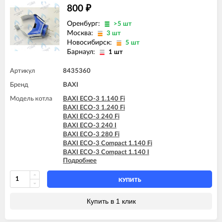
800
₽
Оренбург:
>5 шт
Москва:
3 шт
Новосибирск:
5 шт
Барнаул:
1 шт
Артикул
8435360
Бренд
BAXI
Модель котла
BAXI ECO-3 1.140 Fi
BAXI ECO-3 1.240 Fi
BAXI ECO-3 240 Fi
BAXI ECO-3 240 I
BAXI ECO-3 280 Fi
BAXI ECO-3 Compact 1.140 Fi
BAXI ECO-3 Compact 1.140 I
Подробнее
BAXI ECO-3 Compact 1.240 Fi
BAXI ECO-3 Compact 1.240 I
BAXI ECO-3 Compact 240 Fi
КУПИТЬ
BAXI ECO-3 Compact 240 I
BAXI LUNA-3 1.310 Fi (CSB)
Купить в 1 клик
BAXI LUNA-3 1.310 Fi (CSE)
BAXI LUNA-3 240 Fi (CSB)