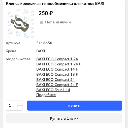
BAXI LUNA-3 COMFORT 1.240 Fi
Клипса крепежная теплообменника для котлов BAXI
BAXI LUNA-3 COMFORT 1.240 i
BAXI LUNA-3 COMFORT 1.310 Fi
250
₽
BAXI LUNA-3 COMFORT 240 i (CSZ)
BAXI MAIN 18 Fi
Нет в наличии
BAXI MAIN 24 Fi (BSB)
BAXI MAIN 24 Fi (BSE)
BAXI MAIN 24 i (BSB)
BAXI MAIN 24 i (BSE)
Артикул
5113650
BAXI MAIN DIGIT 240Fi
Бренд
BAXI
BAXI MAIN DIGIT 240i
Модель котла
BAXI ECO Compact 1.24
BAXI ECO Compact 1.24 F
BAXI ECO Compact 14 F
BAXI ECO Compact 18 F
BAXI ECO Compact 24
BAXI ECO Compact 24 F
BAXI ECO Four 1.14
Подробнее
BAXI ECO Four 1.14 F
BAXI ECO Four 1.24
BAXI ECO Four 1.24 F
КУПИТЬ
BAXI ECO Four 24
BAXI ECO Four 24 F
Купить в 1 клик
BAXI ECO Home 10F (765857701)
BAXI ECO Home 10F (7729462)