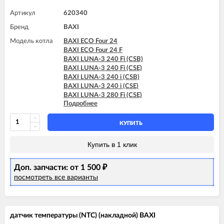
BAXI LUNA-3 COMFORT 240 Fi (CSZ)
BAXI LUNA-3 COMFORT 240 i (CSE)
Артикул
620340
BAXI LUNA-3 COMFORT 240 i (CSZ)
Бренд
BAXI
BAXI LUNA-3 COMFORT 310 Fi (CSE)
BAXI LUNA-3 COMFORT 310 Fi (CSZ)
Модель котла
BAXI ECO Four 24
BAXI ECO Four 24 F
BAXI LUNA-3 240 Fi (CSB)
BAXI LUNA-3 240 Fi (CSE)
BAXI LUNA-3 240 i (CSB)
BAXI LUNA-3 240 i (CSE)
BAXI LUNA-3 280 Fi (CSE)
Подробнее
BAXI LUNA-3 310 Fi (CSB)
BAXI LUNA-3 310 Fi (CSE)
BAXI LUNA-3 COMFORT 240 Fi (CSE)
КУПИТЬ
BAXI LUNA-3 COMFORT 240 Fi (CSZ)
BAXI LUNA-3 COMFORT 240 i (CSE)
Купить в 1 клик
BAXI LUNA-3 COMFORT 240 i (CSZ)
BAXI LUNA-3 COMFORT 310 Fi (CSE)
Доп. запчасти: от 1 500
BAXI LUNA-3 COMFORT 310 Fi (CSZ)
₽
посмотреть все варианты
датчик температуры (NTC) (накладной) BAXI