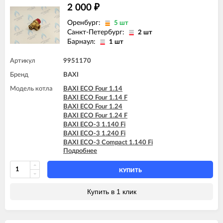
2 000
₽
Оренбург:
5 шт
Санкт-Петербург:
2 шт
Барнаул:
1 шт
Артикул
9951170
Бренд
BAXI
Модель котла
BAXI ECO Four 1.14
BAXI ECO Four 1.14 F
BAXI ECO Four 1.24
BAXI ECO Four 1.24 F
BAXI ECO-3 1.140 Fi
BAXI ECO-3 1.240 Fi
BAXI ECO-3 Compact 1.140 Fi
Подробнее
BAXI ECO-3 Compact 1.140 I
BAXI ECO-3 Compact 1.240 Fi
BAXI ECO-3 Compact 1.240 I
КУПИТЬ
BAXI ECO-3 Compact 240 Fi
BAXI ECO-3 Compact 240 I
Купить в 1 клик
BAXI LUNA-3 1.310 Fi (CSB)
BAXI LUNA-3 1.310 Fi (CSE)
BAXI LUNA-3 310 Fi (CSB)