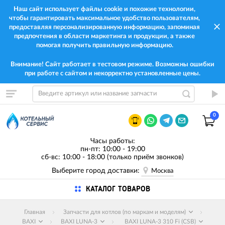
Наш сайт использует файлы cookie и похожие технологии,
чтобы гарантировать максимальное удобство пользователям,
предоставляя персонализированную информацию, запоминая
предпочтения в области маркетинга и продукции, а также
помогая получить правильную информацию.
Внимание! Сайт работает в тестовом режиме. Возможны ошибки
при работе с сайтом и некорректно установленные цены.
0
Часы работы:
пн-пт: 10:00 - 19:00
сб-вс: 10:00 - 18:00 (только приём звонков)
Выберите город доставки:
Москва
КАТАЛОГ ТОВАРОВ
Главная
Запчасти для котлов (по маркам и моделям)
BAXI
BAXI LUNA-3
BAXI LUNA-3 310 Fi (CSB)