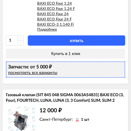
BAXI ECO Four 1.24
BAXI ECO Four 1.24 F
BAXI ECO Four 24
BAXI ECO Four 24 F
BAXI ECO-3 1.140 Fi
Подробнее
BAXI ECO-3 1.240 Fi
BAXI ECO-3 240 Fi
BAXI ECO-3 240 I
КУПИТЬ
BAXI ECO-3 280 Fi
BAXI ECO-3 Compact 1.140 Fi
Купить в 1 клик
BAXI ECO-3 Compact 1.140 I
BAXI ECO-3 Compact 1.240 Fi
Запчасти: от 5 000
BAXI ECO-3 Compact 1.240 I
₽
BAXI ECO-3 Compact 240 Fi
посмотреть все варианты
BAXI ECO-3 Compact 240 I
BAXI ECO-4s 1.24 F
BAXI ECO-4s 10 F
BAXI ECO-4s 18 F
Газовый клапан (SIT 845 048 SIGMA 0063AS4831) BAXI ECO (3,
BAXI ECO-4s 24
Four), FOURTECH, LUNA, LUNA (3, 3 Comfort) SLIM, SLIM 2
BAXI ECO-4s 24 F
BAXI FOURTECH 1.14
12 000
₽
BAXI FOURTECH 1.14 F
BAXI FOURTECH 1.24
Санкт-Петербург:
1 шт
BAXI FOURTECH 1.24 F
BAXI FOURTECH 24 (CSB)