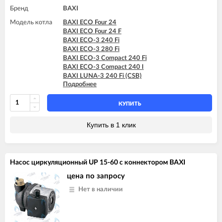
Бренд
BAXI
Модель котла
BAXI ECO Four 24
BAXI ECO Four 24 F
BAXI ECO-3 240 Fi
BAXI ECO-3 280 Fi
BAXI ECO-3 Compact 240 Fi
BAXI ECO-3 Compact 240 I
BAXI LUNA-3 240 Fi (CSB)
Подробнее
BAXI LUNA-3 240 Fi (CSE)
BAXI LUNA-3 240 i (CSB)
BAXI LUNA-3 240 i (CSE)
КУПИТЬ
BAXI LUNA-3 280 Fi (CSE)
BAXI LUNA-3 310 Fi (CSB)
Купить в 1 клик
BAXI LUNA-3 310 Fi (CSE)
BAXI LUNA-3 COMFORT 240 Fi (CSE)
BAXI LUNA-3 COMFORT 240 Fi (CSZ)
BAXI LUNA-3 COMFORT 240 i (CSE)
Насос циркуляционный UP 15-60 с коннектором BAXI
BAXI LUNA-3 COMFORT 240 i (CSZ)
BAXI LUNA-3 COMFORT 310 Fi (CSE)
цена по запросу
BAXI LUNA-3 COMFORT 310 Fi (CSZ)
Нет в наличии