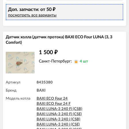
BAXI LUNA-3 COMFORT 240 Fi (CSZ)
Доп. запчасти: от 50
BAXI LUNA-3 COMFORT 240 i (CSE)
₽
BAXI LUNA-3 COMFORT 240 i (CSZ)
посмотреть все варианты
BAXI LUNA-3 COMFORT 310 Fi (CSE)
BAXI LUNA-3 COMFORT 310 Fi (CSZ)
BAXI MAIN 18 Fi
BAXI MAIN 24 Fi (BSB)
Датчик холла (датчик протока) BAXI ECO Four LUNA (3, 3
BAXI MAIN 24 Fi (BSE)
Comfort)
BAXI MAIN 24 i (BSB)
BAXI MAIN 24 i (BSE)
1 500
₽
BAXI MAIN DIGIT 240Fi
BAXI MAIN DIGIT 240i
Санкт-Петербург:
4 шт
Артикул
8435380
Бренд
BAXI
Модель котла
BAXI ECO Four 24
BAXI ECO Four 24 F
BAXI LUNA-3 240 Fi (CSB)
BAXI LUNA-3 240 Fi (CSE)
BAXI LUNA-3 240 i (CSB)
BAXI LUNA-3 240 i (CSE)