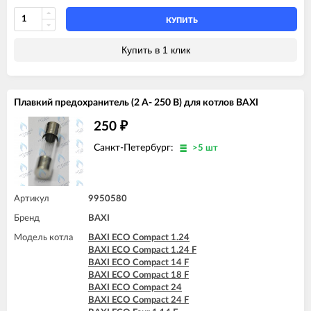
BAXI LUNA-3 240 i (CSB)
BAXI MAIN 24 i (BSB)
BAXI LUNA-3 240 i (CSE)
BAXI MAIN 24 i (BSE)
КУПИТЬ
BAXI LUNA-3 280 Fi (CSE)
BAXI MAIN DIGIT 240Fi
BAXI LUNA-3 310 Fi (CSB)
BAXI MAIN DIGIT 240i
Купить в 1 клик
BAXI LUNA-3 310 Fi (CSE)
BAXI LUNA-3 COMFORT 240 Fi (CSE)
BAXI LUNA-3 COMFORT 240 Fi (CSZ)
BAXI LUNA-3 COMFORT 240 i (CSE)
Плавкий предохранитель (2 А- 250 В) для котлов BAXI
BAXI LUNA-3 COMFORT 240 i (CSZ)
BAXI LUNA-3 COMFORT 310 Fi (CSE)
250
₽
BAXI LUNA-3 COMFORT 310 Fi (CSZ)
Санкт-Петербург:
>5 шт
Артикул
9950580
Бренд
BAXI
Модель котла
BAXI ECO Compact 1.24
BAXI ECO Compact 1.24 F
BAXI ECO Compact 14 F
BAXI ECO Compact 18 F
BAXI ECO Compact 24
BAXI ECO Compact 24 F