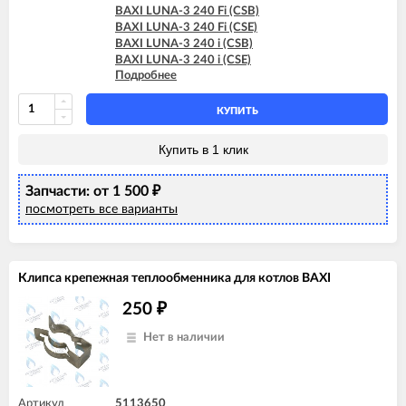
BAXI LUNA-3 240 Fi (CSB)
BAXI LUNA-3 240 Fi (CSE)
BAXI LUNA-3 240 i (CSB)
BAXI LUNA-3 240 i (CSE)
Подробнее
BAXI LUNA-3 280 Fi (CSE)
BAXI LUNA-3 310 Fi (CSE)
BAXI LUNA-3 COMFORT 240 Fi (CSE)
КУПИТЬ
BAXI LUNA-3 COMFORT 240 Fi (CSZ)
BAXI LUNA-3 COMFORT 240 i (CSE)
Купить в 1 клик
BAXI LUNA-3 COMFORT 310 Fi (CSE)
BAXI LUNA-3 COMFORT 310 Fi (CSZ)
Запчасти: от 1 500
₽
посмотреть все варианты
Клипса крепежная теплообменника для котлов BAXI
250
₽
Нет в наличии
Артикул
5113650