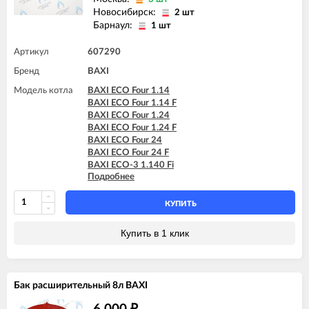
Новосибирск:
2 шт
Барнаул:
1 шт
Артикул
607290
Бренд
BAXI
Модель котла
BAXI ECO Four 1.14
BAXI ECO Four 1.14 F
BAXI ECO Four 1.24
BAXI ECO Four 1.24 F
BAXI ECO Four 24
BAXI ECO Four 24 F
BAXI ECO-3 1.140 Fi
Подробнее
BAXI ECO-3 1.240 Fi
BAXI ECO-3 240 Fi
BAXI ECO-3 240 I
КУПИТЬ
BAXI ECO-3 280 Fi
BAXI ECO-3 Compact 1.140 Fi
Купить в 1 клик
BAXI ECO-3 Compact 1.140 I
BAXI ECO-3 Compact 1.240 Fi
BAXI ECO-3 Compact 1.240 I
BAXI ECO-3 Compact 240 Fi
Бак расширительный 8л BAXI
BAXI ECO-3 Compact 240 I
BAXI LUNA-3 1.310 Fi (CSB)
₽