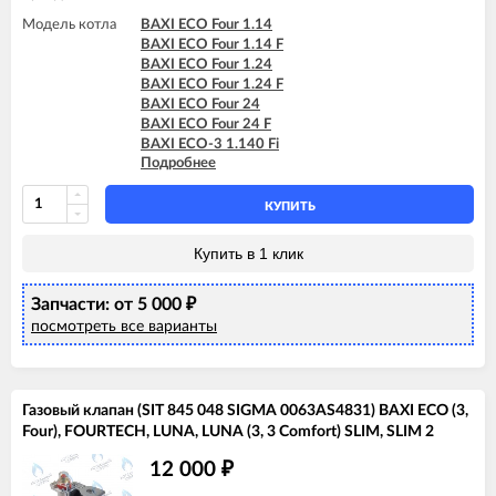
Модель котла
BAXI ECO Four 1.14
BAXI ECO Four 1.14 F
BAXI ECO Four 1.24
BAXI ECO Four 1.24 F
BAXI ECO Four 24
BAXI ECO Four 24 F
BAXI ECO-3 1.140 Fi
Подробнее
BAXI ECO-3 1.240 Fi
BAXI ECO-3 240 Fi
BAXI ECO-3 240 I
КУПИТЬ
BAXI ECO-3 280 Fi
BAXI ECO-3 Compact 1.140 Fi
Купить в 1 клик
BAXI ECO-3 Compact 1.140 I
BAXI ECO-3 Compact 1.240 Fi
Запчасти: от 5 000
BAXI ECO-3 Compact 1.240 I
₽
BAXI ECO-3 Compact 240 Fi
посмотреть все варианты
BAXI ECO-3 Compact 240 I
BAXI ECO-4s 1.24 F
BAXI ECO-4s 10 F
BAXI ECO-4s 18 F
Газовый клапан (SIT 845 048 SIGMA 0063AS4831) BAXI ECO (3,
BAXI ECO-4s 24
Four), FOURTECH, LUNA, LUNA (3, 3 Comfort) SLIM, SLIM 2
BAXI ECO-4s 24 F
BAXI FOURTECH 1.14
12 000
₽
BAXI FOURTECH 1.14 F