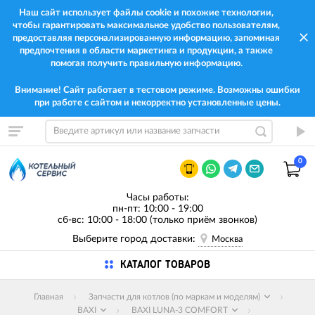
Наш сайт использует файлы cookie и похожие технологии,
чтобы гарантировать максимальное удобство пользователям,
предоставляя персонализированную информацию, запоминая
предпочтения в области маркетинга и продукции, а также
помогая получить правильную информацию.
Внимание! Сайт работает в тестовом режиме. Возможны ошибки
при работе с сайтом и некорректно установленные цены.
0
Часы работы:
пн-пт: 10:00 - 19:00
сб-вс: 10:00 - 18:00 (только приём звонков)
Выберите город доставки:
Москва
КАТАЛОГ ТОВАРОВ
Главная
Запчасти для котлов (по маркам и моделям)
BAXI
BAXI LUNA-3 COMFORT