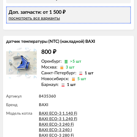
BAXI LUNA-3 COMFORT 240 i (CSZ)
BAXI LUNA-3 COMFORT 310 Fi (CSE)
Доп. запчасти: от 1 500
BAXI LUNA-3 COMFORT 310 Fi (CSZ)
₽
посмотреть все варианты
датчик температуры (NTC) (накладной) BAXI
800
₽
Оренбург:
>5 шт
Москва:
3 шт
Санкт-Петербург:
1 шт
Новосибирск:
5 шт
Барнаул:
1 шт
Артикул
8435360
Бренд
BAXI
Модель котла
BAXI ECO-3 1.140 Fi
BAXI ECO-3 1.240 Fi
BAXI ECO-3 240 Fi
BAXI ECO-3 240 I
BAXI ECO-3 280 Fi