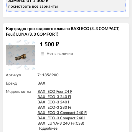
Замена: от 1 500
BAXI LUNA-3 COMFORT 240 Fi (CSE)
₽
BAXI LUNA-3 COMFORT 240 Fi (CSZ)
посмотреть все варианты
BAXI LUNA-3 COMFORT 240 i (CSE)
BAXI LUNA-3 COMFORT 240 i (CSZ)
BAXI LUNA-3 COMFORT 310 Fi (CSE)
BAXI LUNA-3 COMFORT 310 Fi (CSZ)
Картридж трехходового клапана BAXI ECO (3, 3 COMPACT,
Four) LUNA (3, 3 COMFORT)
1 500
₽
Нет в наличии
Артикул
711356900
Бренд
BAXI
Модель котла
BAXI ECO Four 24 F
BAXI ECO-3 240 Fi
BAXI ECO-3 240 I
BAXI ECO-3 280 Fi
BAXI ECO-3 Compact 240 Fi
BAXI ECO-3 Compact 240 I
BAXI LUNA-3 240 Fi (CSB)
Подробнее
BAXI LUNA-3 240 Fi (CSE)