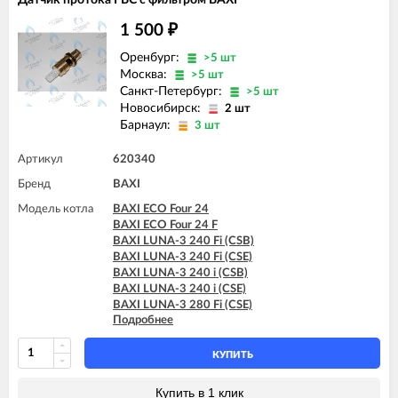
BAXI LUNA-3 COMFORT 1.310 Fi
1 500
BAXI LUNA-3 COMFORT 240 Fi (CSE)
₽
BAXI LUNA-3 COMFORT 240 Fi (CSZ)
Оренбург:
>5 шт
BAXI LUNA-3 COMFORT 240 i (CSE)
Москва:
>5 шт
BAXI LUNA-3 COMFORT 240 i (CSZ)
Санкт-Петербург:
>5 шт
BAXI LUNA-3 COMFORT 310 Fi (CSE)
Новосибирск:
BAXI LUNA-3 COMFORT 310 Fi (CSZ)
2 шт
Барнаул:
3 шт
Артикул
620340
Бренд
BAXI
Модель котла
BAXI ECO Four 24
BAXI ECO Four 24 F
BAXI LUNA-3 240 Fi (CSB)
BAXI LUNA-3 240 Fi (CSE)
BAXI LUNA-3 240 i (CSB)
BAXI LUNA-3 240 i (CSE)
BAXI LUNA-3 280 Fi (CSE)
Подробнее
BAXI LUNA-3 310 Fi (CSB)
BAXI LUNA-3 310 Fi (CSE)
BAXI LUNA-3 COMFORT 240 Fi (CSE)
КУПИТЬ
BAXI LUNA-3 COMFORT 240 Fi (CSZ)
BAXI LUNA-3 COMFORT 240 i (CSE)
Купить в 1 клик