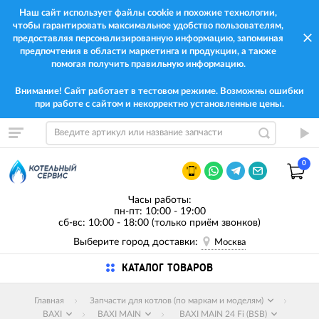
Наш сайт использует файлы cookie и похожие технологии,
чтобы гарантировать максимальное удобство пользователям,
предоставляя персонализированную информацию, запоминая
предпочтения в области маркетинга и продукции, а также
помогая получить правильную информацию.
Внимание! Сайт работает в тестовом режиме. Возможны ошибки
при работе с сайтом и некорректно установленные цены.
0
Часы работы:
пн-пт: 10:00 - 19:00
сб-вс: 10:00 - 18:00 (только приём звонков)
Выберите город доставки:
Москва
КАТАЛОГ ТОВАРОВ
Главная
Запчасти для котлов (по маркам и моделям)
BAXI
BAXI MAIN
BAXI MAIN 24 Fi (BSB)