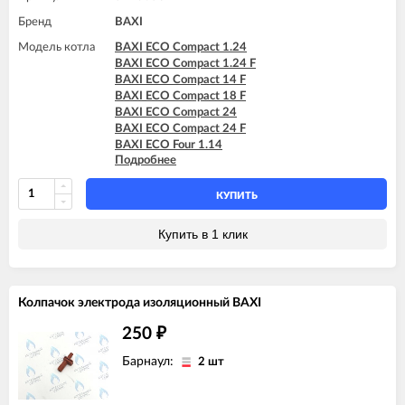
BAXI MAIN DIGIT 240Fi
Бренд
BAXI
BAXI MAIN DIGIT 240i
Модель котла
BAXI ECO Compact 1.24
BAXI ECO Compact 1.24 F
BAXI ECO Compact 14 F
BAXI ECO Compact 18 F
BAXI ECO Compact 24
BAXI ECO Compact 24 F
BAXI ECO Four 1.14
Подробнее
BAXI ECO Four 1.14 F
BAXI ECO Four 1.24
BAXI ECO Four 1.24 F
КУПИТЬ
BAXI ECO Four 24
BAXI ECO Four 24 F
Купить в 1 клик
BAXI ECO Home 10F (765857701)
BAXI ECO Home 10F (7729462)
BAXI ECO Home 10F (7787575)
BAXI ECO Home 14F (765281001)
Колпачок электрода изоляционный BAXI
BAXI ECO Home 14F (7729463)
BAXI ECO Home 14F (7787576)
250
₽
BAXI ECO Home 24F (765281101)
BAXI ECO Home 24F (7729464)
Барнаул:
2 шт
BAXI ECO Home 24F (7787577)
BAXI ECO-3 1.140 Fi