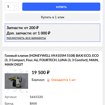
BAXI ECO Home 24F (765281101)
BAXI ECO Home 24F (7729464)
КУПИТЬ
BAXI ECO Home 24F (7787577)
BAXI ECO-3 Compact 240 Fi
Купить в 1 клик
BAXI ECO-4s 1.24 F
BAXI ECO-4s 10 F
Запчасти: от 200
BAXI ECO-4s 18 F
₽
BAXI ECO-4s 24 F
Доп. запчасти: от 1 000
₽
BAXI FOURTECH 1.24 F
посмотреть все варианты
BAXI FOURTECH 24 F (CSB)
BAXI FOURTECH 24 F (CSR)
BAXI MAIN 18 Fi
BAXI MAIN 24 Fi (BSB)
Газовый клапан (HONEYWELL VK4105M 5108) BAXI ECO, ECO
BAXI MAIN 24 Fi (BSE)
(3, 3 Compact, Four, 4s), FOURTECH, LUNA (3, 3 Comfort), MAIN,
BAXI MAIN DIGIT 240Fi
MAIN DIGIT
BAXI MAIN Four 18 F (серая панель)
BAXI MAIN Four 240 F (белая панель)
19 500
₽
Барнаул:
Ожидается 1 шт
Артикул
5665220
Бренд
BAXI