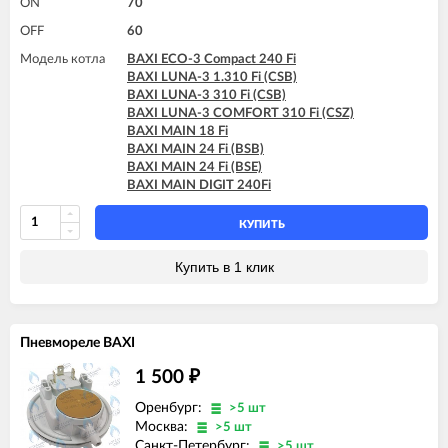
ON
70
BAXI MAIN 24 Fi (BSE)
BAXI MAIN DIGIT 240Fi
OFF
60
BAXI MAIN Four 18 F (серая панель)
Модель котла
BAXI ECO-3 Compact 240 Fi
BAXI MAIN Four 240 F (белая панель)
BAXI LUNA-3 1.310 Fi (CSB)
BAXI LUNA-3 310 Fi (CSB)
BAXI LUNA-3 COMFORT 310 Fi (CSZ)
BAXI MAIN 18 Fi
BAXI MAIN 24 Fi (BSB)
BAXI MAIN 24 Fi (BSE)
BAXI MAIN DIGIT 240Fi
КУПИТЬ
Купить в 1 клик
Пневмореле BAXI
1 500
₽
Оренбург:
>5 шт
Москва:
>5 шт
Санкт-Петербург:
>5 шт