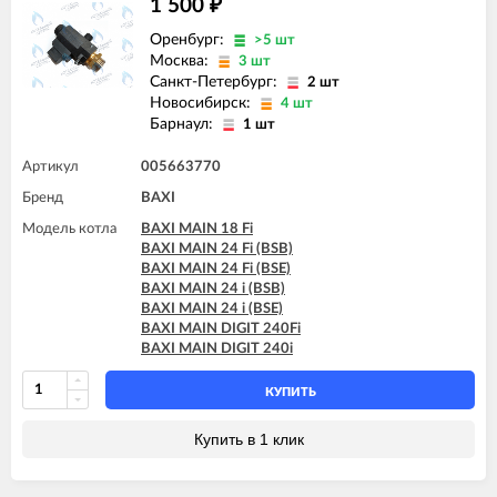
1 500
₽
BAXI MAIN 24 Fi (BSB)
BAXI MAIN 24 Fi (BSE)
Оренбург:
>5 шт
BAXI MAIN 24 i (BSB)
Москва:
3 шт
BAXI MAIN 24 i (BSE)
Санкт-Петербург:
2 шт
BAXI MAIN DIGIT 240Fi
Новосибирск:
4 шт
BAXI MAIN DIGIT 240i
Барнаул:
1 шт
Артикул
005663770
Бренд
BAXI
Модель котла
BAXI MAIN 18 Fi
BAXI MAIN 24 Fi (BSB)
BAXI MAIN 24 Fi (BSE)
BAXI MAIN 24 i (BSB)
BAXI MAIN 24 i (BSE)
BAXI MAIN DIGIT 240Fi
BAXI MAIN DIGIT 240i
КУПИТЬ
Купить в 1 клик