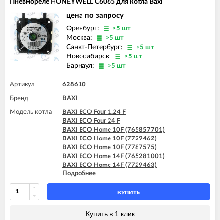
Пневмореле HONEYWELL C6065 для котла Baxi
цена по запросу
Оренбург:
>5 шт
Москва:
>5 шт
Санкт-Петербург:
>5 шт
Новосибирск:
>5 шт
Барнаул:
>5 шт
Артикул
628610
Бренд
BAXI
Модель котла
BAXI ECO Four 1.24 F
BAXI ECO Four 24 F
BAXI ECO Home 10F (765857701)
BAXI ECO Home 10F (7729462)
BAXI ECO Home 10F (7787575)
BAXI ECO Home 14F (765281001)
BAXI ECO Home 14F (7729463)
Подробнее
BAXI ECO Home 14F (7787576)
BAXI ECO Home 24F (765281101)
BAXI ECO Home 24F (7729464)
КУПИТЬ
BAXI ECO Home 24F (7787577)
BAXI ECO-3 280 Fi
Купить в 1 клик
BAXI ECO-3 Compact 240 Fi