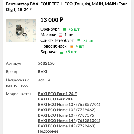
Вентилятор BAXI FOURTECH, ECO (Four, 4s), MAIN, MAIN (Four,
Digit) 18-24 F
13 000
₽
Оренбург:
>5 шт
Москва:
1 шт
Санкт-Петербург:
>5 шт
Новосибирск:
4 шт
Барнаул:
>5 шт
Артикул
5682150
Бренд
BAXI
Направление
левый
вентилятора
Модель котла
BAXI ECO Four 1.24 F
BAXI ECO Four 24 F
BAXI ECO Home 10F (765857701)
BAXI ECO Home 10F (7729462)
BAXI ECO Home 10F (7787575)
BAXI ECO Home 14F (765281001)
BAXI ECO Home 14F (7729463)
Подробнее
BAXI ECO Home 14F (7787576)