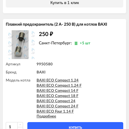
BAXI MAIN 24 Fi (BSB)
Купить в 1 клик
BAXI MAIN 24 Fi (BSE)
BAXI MAIN 24 i (BSB)
BAXI MAIN 24 i (BSE)
BAXI MAIN DIGIT 240Fi
Плавкий предохранитель (2 А- 250 В) для котлов BAXI
BAXI MAIN DIGIT 240i
250
₽
Санкт-Петербург:
>5 шт
Артикул
9950580
Бренд
BAXI
Модель котла
BAXI ECO Compact 1.24
BAXI ECO Compact 1.24 F
BAXI ECO Compact 14 F
BAXI ECO Compact 18 F
BAXI ECO Compact 24
BAXI ECO Compact 24 F
BAXI ECO Four 1.14 F
Подробнее
BAXI ECO Four 1.24 F
BAXI ECO Four 24 F
BAXI ECO-3 1.140 Fi
КУПИТЬ