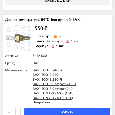
Купить в 1 клик
Датчик температуры (NTC) (погружной) BAXI
550
₽
Оренбург:
4 шт
Санкт-Петербург:
1 шт
Барнаул:
1 шт
Артикул
8434820
Бренд
BAXI
Модель котла
BAXI ECO-3 240 Fi
BAXI ECO-3 240 I
BAXI ECO-3 280 Fi
BAXI ECO-3 Compact 240 Fi
BAXI ECO-3 Compact 240 I
BAXI LUNA-3 240 Fi (CSB)
BAXI LUNA-3 240 Fi (CSE)
Подробнее
BAXI LUNA-3 240 i (CSB)
BAXI LUNA-3 240 i (CSE)
BAXI LUNA-3 280 Fi (CSE)
КУПИТЬ