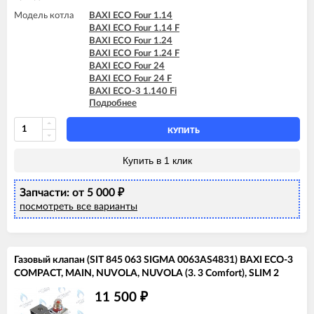
Модель котла
BAXI ECO Four 1.14
BAXI ECO Four 1.14 F
BAXI ECO Four 1.24
BAXI ECO Four 1.24 F
BAXI ECO Four 24
BAXI ECO Four 24 F
BAXI ECO-3 1.140 Fi
Подробнее
BAXI ECO-3 1.240 Fi
BAXI ECO-3 240 Fi
BAXI ECO-3 240 I
КУПИТЬ
BAXI ECO-3 280 Fi
BAXI ECO-3 Compact 1.140 Fi
Купить в 1 клик
BAXI ECO-3 Compact 1.140 I
BAXI ECO-3 Compact 1.240 Fi
Запчасти: от 5 000
BAXI ECO-3 Compact 1.240 I
₽
BAXI ECO-3 Compact 240 Fi
посмотреть все варианты
BAXI ECO-3 Compact 240 I
BAXI ECO-4s 1.24 F
BAXI ECO-4s 10 F
BAXI ECO-4s 18 F
Газовый клапан (SIT 845 063 SIGMA 0063AS4831) BAXI ECO-3
BAXI ECO-4s 24
COMPACT, MAIN, NUVOLA, NUVOLA (3. 3 Comfort), SLIM 2
BAXI ECO-4s 24 F
BAXI FOURTECH 1.14
11 500
₽
BAXI FOURTECH 1.14 F