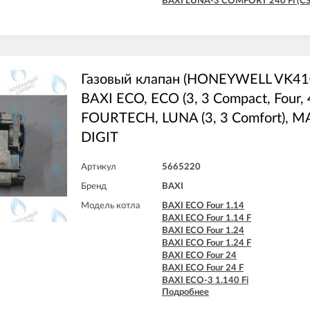
BAXI LUNA-3 COMFORT 240 Fi (CS
Газовый клапан (HONEYWELL VK4
BAXI ECO, ECO (3, 3 Compact, Four, 4
FOURTECH, LUNA (3, 3 Comfort), M
DIGIT
Артикул
5665220
Бренд
BAXI
Модель котла
BAXI ECO Four 1.14
BAXI ECO Four 1.14 F
BAXI ECO Four 1.24
BAXI ECO Four 1.24 F
BAXI ECO Four 24
BAXI ECO Four 24 F
BAXI ECO-3 1.140 Fi
Подробнее
BAXI ECO-3 1.240 Fi
BAXI ECO-3 240 Fi