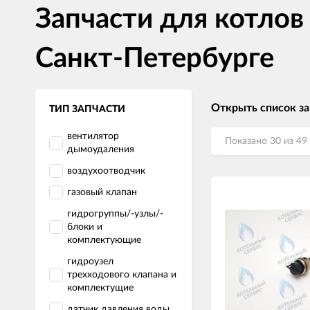
Запчасти для котлов
Санкт-Петербурге
Открыть список за
ТИП ЗАПЧАСТИ
вентилятор
Показано 30 из 49
дымоудаления
воздухоотводчик
газовый клапан
гидрогруппы/-узлы/-
блоки и
комплектующие
гидроузел
трехходового клапана и
комплектущие
датчик давления воды