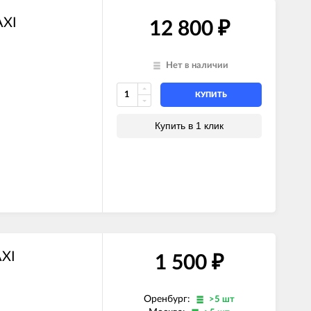
AXI
12 800
₽
Нет в наличии
КУПИТЬ
E)
Z)
Купить в 1 клик
)
)
E)
Z)
E)
Z)
)
E)
Z)
AXI
1 500
₽
Оренбург:
>5 шт