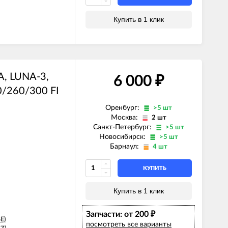
Купить в 1 клик
E)
E)
Z)
Z)
)
)
)
A, LUNA-3,
)
6 000
₽
E)
/260/300 FI
Z)
Оренбург:
>5 шт
Москва:
2 шт
Санкт-Петербург:
>5 шт
Новосибирск:
>5 шт
Барнаул:
4 шт
КУПИТЬ
Купить в 1 клик
Запчасти: от 200
₽
E)
посмотреть все варианты