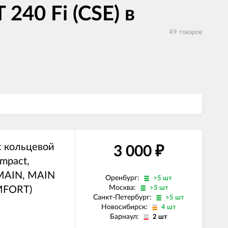
40 Fi (CSE) в
49 товаров
с кольцевой
3 000
₽
mpact,
 MAIN, MAIN
Оренбург:
>5 шт
Москва:
MFORT)
>5 шт
Санкт-Петербург:
>5 шт
Новосибирск:
4 шт
Барнаул:
2 шт