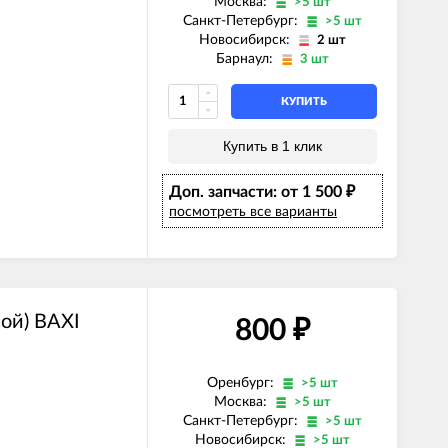
Москва:
>5 шт
Санкт-Петербург:
>5 шт
Новосибирск:
2 шт
Барнаул:
3 шт
КУПИТЬ
E)
Купить в 1 клик
Z)
)
E)
Доп. запчасти: от 1 500
)
₽
Z)
E)
посмотреть все варианты
)
Z)
)
E)
Z)
ой) BAXI
800
₽
Оренбург:
>5 шт
Москва:
>5 шт
Санкт-Петербург:
>5 шт
Новосибирск:
>5 шт