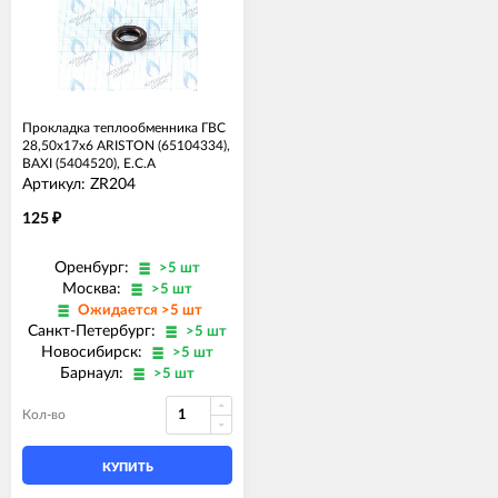
Прокладка теплообменника ГВС
28,50x17x6 ARISTON (65104334),
BAXI (5404520), E.C.A
Артикул: ZR204
125
₽
Оренбург:
>5 шт
Москва:
>5 шт
Ожидается >5 шт
Санкт-Петербург:
>5 шт
Новосибирск:
>5 шт
Барнаул:
>5 шт
Кол-во
КУПИТЬ