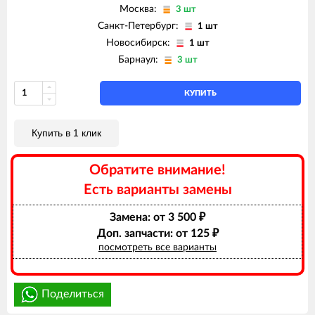
ARISTON CLAS EVO 24 CF
Москва:
3 шт
ARISTON CLAS EVO 24 CF-EU
Санкт-Петербург:
ARISTON CLAS EVO 24 FF
1 шт
ARISTON CLAS EVO 24 FF TK
Новосибирск:
1 шт
ARISTON CLAS EVO 28 CF
Барнаул:
3 шт
ARISTON CLAS EVO 28 FF
ARISTON CLAS X 24 FF
ARISTON CLAS X 28 FF
КУПИТЬ
ARISTON CLAS X 35 FF
ARISTON EGIS PLUS 24 CF
ARISTON EGIS PLUS 24 CF-EU
Купить в 1 клик
ARISTON EGIS PLUS 24 FF
ARISTON GENUS 24 CF
ARISTON GENUS 24 FF
Обратите внимание!
ARISTON GENUS 28 CF
Есть варианты замены
ARISTON GENUS 28 FF
ARISTON GENUS 32 FF
ARISTON GENUS 35 FF
Замена: от 3 500
₽
ARISTON GENUS 36 FF
Доп. запчасти: от 125
₽
ARISTON GENUS EVO 24 CF
посмотреть все варианты
ARISTON GENUS EVO 24 FF
ARISTON GENUS EVO 30 CF
ARISTON GENUS EVO 30 FF
ARISTON GENUS EVO 32 FF
Поделиться
ARISTON GENUS EVO 35 FF