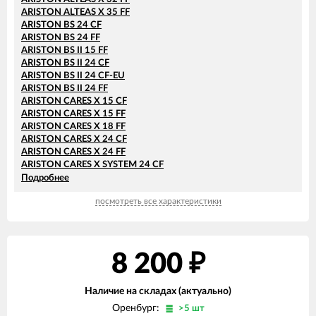
ARISTON ALTEAS X 35 FF
ARISTON BS 24 CF
ARISTON BS 24 FF
ARISTON BS II 15 FF
ARISTON BS II 24 CF
ARISTON BS II 24 CF-EU
ARISTON BS II 24 FF
ARISTON CARES X 15 CF
ARISTON CARES X 15 FF
ARISTON CARES X 18 FF
ARISTON CARES X 24 CF
ARISTON CARES X 24 FF
ARISTON CARES X SYSTEM 24 CF
ARISTON CARES X SYSTEM 24 FF
Подробнее
ARISTON CLAS 24 CF
посмотреть все характеристики
ARISTON CLAS 24 FF
ARISTON CLAS 28 FF
ARISTON CLAS B 24 CF
ARISTON CLAS B 24 FF
ARISTON CLAS B 28 FF
8 200
₽
ARISTON CLAS B 30 FF
ARISTON CLAS B EVO 24 FF
Наличие на складах (актуально)
ARISTON CLAS B EVO 28 FF
ARISTON CLAS B EVO 30 FF
Оренбург:
>5 шт