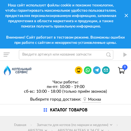
Наш сайт использует файлы cookie и похожие технологии,
чтобы гарантировать максимальное удобство пользователям,
предоставляя персонализированную информацию, запоминая
предпочтения в области маркетинга и продукции, а также
помогая получить правильную информацию.
Внимание! Сайт работает в тестовом режиме. Возможны ошибки
при работе с сайтом и некорректно установленные цены.
0
Часы работы:
пн-пт: 10:00 - 19:00
сб-вс: 10:00 - 18:00 (только приём звонков)
Выберите город доставки:
Москва
КАТАЛОГ ТОВАРОВ
Главная
Запчасти для котлов (по маркам и моделям)
ARISTON
ARISTON ALTEAS X 24 CF