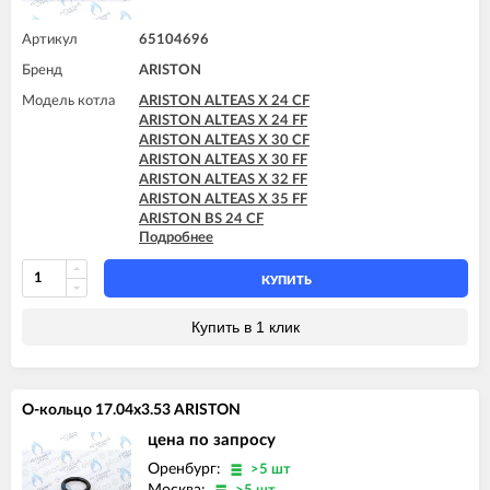
ARISTON GENUS X 24 FF
ARISTON GENUS X 30 CF
Артикул
65104696
ARISTON GENUS X 30 FF
Бренд
ARISTON
ARISTON GENUS X 32 FF
ARISTON GENUS X 35 FF
Модель котла
ARISTON ALTEAS X 24 CF
ARISTON HS X 15 CF
ARISTON ALTEAS X 24 FF
ARISTON HS X 15 FF
ARISTON ALTEAS X 30 CF
ARISTON HS X 18 FF
ARISTON ALTEAS X 30 FF
ARISTON HS X 24 CF
ARISTON ALTEAS X 32 FF
ARISTON HS X 24 FF
ARISTON ALTEAS X 35 FF
ARISTON BS 24 CF
Подробнее
ARISTON BS 24 FF
ARISTON BS II 15 FF
ARISTON BS II 24 CF
КУПИТЬ
ARISTON BS II 24 CF-EU
ARISTON BS II 24 FF
Купить в 1 клик
ARISTON CARES X 15 CF
ARISTON CARES X 15 FF
ARISTON CARES X 18 FF
ARISTON CARES X 24 CF
О-кольцо 17.04x3.53 ARISTON
ARISTON CARES X 24 FF
ARISTON CARES X SYSTEM 24 CF
цена по запросу
ARISTON CARES X SYSTEM 24 FF
Оренбург:
>5 шт
ARISTON CLAS 24 CF
Москва: