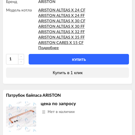
Бренд
ARISTON
ARISTON HS X 18 FF
ARISTON HS X 24 CF
Модель котла
ARISTON ALTEAS X 24 CF
ARISTON HS X 24 FF
ARISTON ALTEAS X 24 FF
ARISTON ALTEAS X 30 CF
ARISTON ALTEAS X 30 FF
ARISTON ALTEAS X 32 FF
ARISTON ALTEAS X 35 FF
ARISTON CARES X 15 CF
Подробнее
ARISTON CARES X 15 FF
ARISTON CARES X 18 FF
ARISTON CARES X 24 CF
КУПИТЬ
ARISTON CARES X 24 FF
ARISTON CLAS X 24 FF
Купить в 1 клик
ARISTON CLAS X 28 FF
ARISTON CLAS X 35 FF
ARISTON GENUS X 24 CF
ARISTON GENUS X 24 FF
Патрубок байпаса ARISTON
ARISTON GENUS X 30 CF
ARISTON GENUS X 30 FF
цена по запросу
ARISTON GENUS X 32 FF
Нет в наличии
ARISTON GENUS X 35 FF
ARISTON HS X 15 CF
ARISTON HS X 15 FF
ARISTON HS X 18 FF