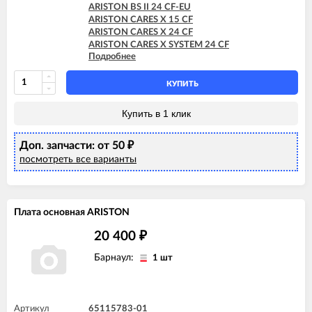
ARISTON BS II 24 CF-EU
ARISTON CARES X 15 CF
ARISTON CARES X 24 CF
ARISTON CARES X SYSTEM 24 CF
Подробнее
ARISTON CLAS 24 CF
ARISTON CLAS B 24 CF
ARISTON CLAS EVO 24 CF
КУПИТЬ
ARISTON CLAS EVO 24 CF-EU
ARISTON CLAS EVO SYSTEM 24 CF
Купить в 1 клик
ARISTON CLAS SYSTEM 15 CF
ARISTON CLAS SYSTEM 15 FF
Доп. запчасти: от 50
ARISTON CLAS SYSTEM 24 CF
₽
ARISTON CLAS X SYSTEM 24 CF
посмотреть все варианты
ARISTON EGIS PLUS 24 CF
ARISTON EGIS PLUS 24 CF-EU
ARISTON GENUS 24 CF
ARISTON GENUS EVO 24 CF
Плата основная ARISTON
ARISTON GENUS X 24 CF
ARISTON HS X 15 CF
20 400
₽
ARISTON HS X 24 CF
Барнаул:
ARISTON MATIS 24 CF
1 шт
ARISTON MATIS 24 CF-EU
Артикул
65115783-01