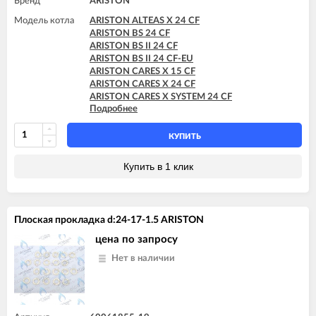
Бренд
ARISTON
Модель котла
ARISTON ALTEAS X 24 CF
ARISTON BS 24 CF
ARISTON BS II 24 CF
ARISTON BS II 24 CF-EU
ARISTON CARES X 15 CF
ARISTON CARES X 24 CF
ARISTON CARES X SYSTEM 24 CF
Подробнее
ARISTON CLAS 24 CF
ARISTON CLAS 24 FF
ARISTON CLAS B 24 CF
КУПИТЬ
ARISTON CLAS EVO 24 CF
ARISTON CLAS EVO 24 CF-EU
Купить в 1 клик
ARISTON CLAS EVO SYSTEM 24 CF
ARISTON CLAS SYSTEM 24 CF
ARISTON CLAS SYSTEM 24 FF
ARISTON CLAS X SYSTEM 24 CF
Плоская прокладка d:24-17-1.5 ARISTON
ARISTON EGIS PLUS 24 CF
ARISTON EGIS PLUS 24 CF-EU
цена по запросу
ARISTON GENUS 24 CF
Нет в наличии
ARISTON GENUS 24 FF
ARISTON GENUS EVO 24 CF
ARISTON GENUS X 24 CF
ARISTON HS X 15 CF
ARISTON HS X 24 CF