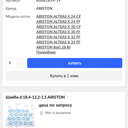
Артикул
60061855-19
ARISTON MATIS 24 CF
Бренд
ARISTON
ARISTON MATIS 24 CF-EU
Модель котла
ARISTON ALTEAS X 24 CF
ARISTON ALTEAS X 24 FF
ARISTON ALTEAS X 30 CF
ARISTON ALTEAS X 30 FF
ARISTON ALTEAS X 32 FF
ARISTON ALTEAS X 35 FF
ARISTON B60 28 BI
Подробнее
ARISTON B60 30 BFFI
ARISTON BS II 15 FF
ARISTON BS II 24 CF
КУПИТЬ
ARISTON BS II 24 CF-EU
ARISTON BS II 24 FF
Купить в 1 клик
ARISTON CARES X 15 CF
ARISTON CARES X 15 FF
ARISTON CARES X 18 FF
ARISTON CARES X 24 CF
Шайба d:18.4-12.2-1.5 ARISTON
ARISTON CARES X 24 FF
ARISTON CARES X SYSTEM 24 CF
цена по запросу
ARISTON CARES X SYSTEM 24 FF
Нет в наличии
ARISTON CLAS B 24 CF
ARISTON CLAS B 24 FF
ARISTON CLAS B 28 FF