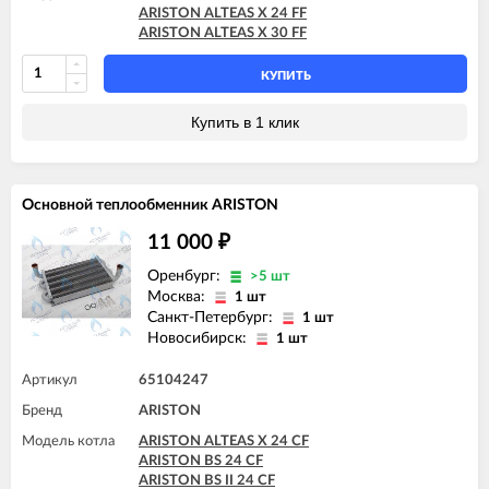
ARISTON GENUS X 30 FF
ARISTON ALTEAS X 24 FF
ARISTON GENUS X 32 FF
ARISTON ALTEAS X 30 FF
ARISTON GENUS X 35 FF
ARISTON HS X 15 CF
КУПИТЬ
ARISTON HS X 15 FF
ARISTON HS X 18 FF
ARISTON HS X 24 CF
Купить в 1 клик
ARISTON HS X 24 FF
ARISTON MATIS 24 CF
ARISTON MATIS 24 CF-EU
ARISTON MATIS 24 FF
Основной теплообменник ARISTON
11 000
₽
Оренбург:
>5 шт
Москва:
1 шт
Санкт-Петербург:
1 шт
Новосибирск:
1 шт
Артикул
65104247
Бренд
ARISTON
Модель котла
ARISTON ALTEAS X 24 CF
ARISTON BS 24 CF
ARISTON BS II 24 CF