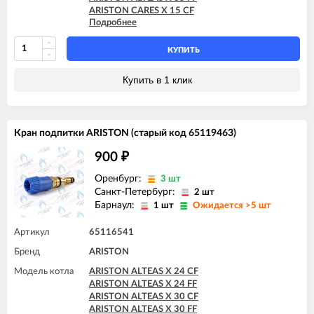
ARISTON CARES X 15 CF
Подробнее
ARISTON CARES X 15 FF
ARISTON CARES X 18 FF
ARISTON CARES X 24 CF
КУПИТЬ
ARISTON CARES X 24 FF
ARISTON CLAS X 24 FF
Купить в 1 клик
ARISTON CLAS X 28 FF
ARISTON GENUS X 24 CF
ARISTON GENUS X 24 FF
ARISTON GENUS X 30 CF
Кран подпитки ARISTON (старый код 65119463)
ARISTON GENUS X 30 FF
ARISTON GENUS X 32 FF
900
₽
ARISTON GENUS X 35 FF
ARISTON HS X 15 CF
Оренбург:
3 шт
ARISTON HS X 15 FF
Санкт-Петербург:
2 шт
ARISTON HS X 18 FF
Барнаул:
1 шт
Ожидается >5 шт
ARISTON HS X 24 CF
ARISTON HS X 24 FF
Артикул
65116541
Бренд
ARISTON
Модель котла
ARISTON ALTEAS X 24 CF
ARISTON ALTEAS X 24 FF
ARISTON ALTEAS X 30 CF
ARISTON ALTEAS X 30 FF