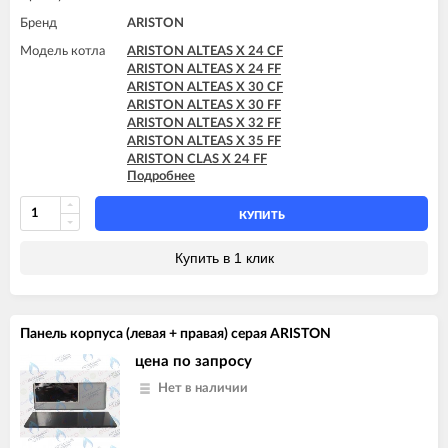
Бренд
ARISTON
Модель котла
ARISTON ALTEAS X 24 CF
ARISTON ALTEAS X 24 FF
ARISTON ALTEAS X 30 CF
ARISTON ALTEAS X 30 FF
ARISTON ALTEAS X 32 FF
ARISTON ALTEAS X 35 FF
ARISTON CLAS X 24 FF
Подробнее
ARISTON CLAS X 28 FF
ARISTON CLAS X 35 FF
ARISTON CLAS X SYSTEM 24 CF
КУПИТЬ
ARISTON CLAS X SYSTEM 24 FF
ARISTON CLAS X SYSTEM 28 CF
Купить в 1 клик
ARISTON CLAS X SYSTEM 28 FF
ARISTON CLAS X SYSTEM 32 FF
ARISTON GENUS X 24 CF
ARISTON GENUS X 24 FF
Панель корпуса (левая + правая) серая ARISTON
ARISTON GENUS X 30 CF
ARISTON GENUS X 30 FF
цена по запросу
ARISTON GENUS X 32 FF
Нет в наличии
ARISTON GENUS X 35 FF