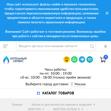
Наш сайт использует файлы cookie и похожие технологии,
чтобы гарантировать максимальное удобство пользователям,
предоставляя персонализированную информацию, запоминая
предпочтения в области маркетинга и продукции, а также
помогая получить правильную информацию.
Внимание! Сайт работает в тестовом режиме. Возможны ошибки
при работе с сайтом и некорректно установленные цены.
0
Часы работы:
пн-пт: 10:00 - 19:00
сб-вс: 10:00 - 18:00 (только приём звонков)
Выберите город доставки:
Москва
КАТАЛОГ ТОВАРОВ
Главная
Запчасти для котлов (по маркам и моделям)
ARISTON
ARISTON ALTEAS X