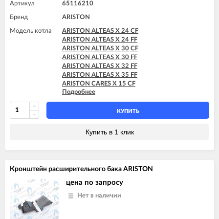
ARISTON HS X 24 CF
Артикул
65116210
ARISTON HS X 24 FF
Бренд
ARISTON
Модель котла
ARISTON ALTEAS X 24 CF
ARISTON ALTEAS X 24 FF
ARISTON ALTEAS X 30 CF
ARISTON ALTEAS X 30 FF
ARISTON ALTEAS X 32 FF
ARISTON ALTEAS X 35 FF
ARISTON CARES X 15 CF
Подробнее
ARISTON CARES X 15 FF
ARISTON CARES X 18 FF
ARISTON CARES X 24 CF
КУПИТЬ
ARISTON CARES X 24 FF
ARISTON CARES X SYSTEM 24 CF
Купить в 1 клик
ARISTON CARES X SYSTEM 24 FF
ARISTON CLAS X 24 FF
ARISTON CLAS X 28 FF
ARISTON CLAS X 35 FF
Кронштейн расширительного бака ARISTON
ARISTON CLAS X SYSTEM 24 CF
ARISTON CLAS X SYSTEM 24 FF
цена по запросу
ARISTON CLAS X SYSTEM 28 CF
Нет в наличии
ARISTON CLAS X SYSTEM 28 FF
ARISTON CLAS X SYSTEM 32 FF
ARISTON GENUS X 24 CF