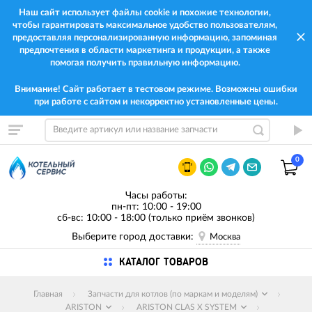
Наш сайт использует файлы cookie и похожие технологии,
чтобы гарантировать максимальное удобство пользователям,
предоставляя персонализированную информацию, запоминая
предпочтения в области маркетинга и продукции, а также
помогая получить правильную информацию.
Внимание! Сайт работает в тестовом режиме. Возможны ошибки
при работе с сайтом и некорректно установленные цены.
0
Часы работы:
пн-пт: 10:00 - 19:00
сб-вс: 10:00 - 18:00 (только приём звонков)
Выберите город доставки:
Москва
КАТАЛОГ ТОВАРОВ
Главная
Запчасти для котлов (по маркам и моделям)
ARISTON
ARISTON CLAS X SYSTEM