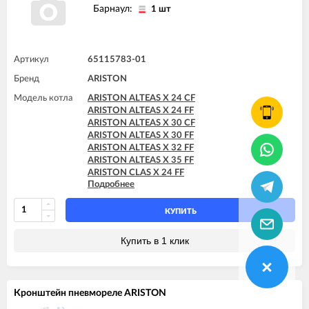
ARISTON GENUS X 30 FF
Барнаул:
1 шт
ARISTON GENUS X 32 FF
ARISTON GENUS X 35 FF
ARISTON HS X 15 CF
ARISTON HS X 15 FF
Артикул
65115783-01
ARISTON HS X 18 FF
ARISTON HS X 24 CF
Бренд
ARISTON
ARISTON HS X 24 FF
Модель котла
ARISTON ALTEAS X 24 CF
ARISTON MATIS 24 CF
ARISTON ALTEAS X 24 FF
ARISTON MATIS 24 CF-EU
ARISTON ALTEAS X 30 CF
ARISTON MATIS 24 FF
ARISTON ALTEAS X 30 FF
ARISTON ALTEAS X 32 FF
ARISTON ALTEAS X 35 FF
ARISTON CLAS X 24 FF
Подробнее
ARISTON CLAS X 28 FF
ARISTON CLAS X 35 FF
ARISTON CLAS X SYSTEM 24 CF
КУПИТЬ
ARISTON CLAS X SYSTEM 24 FF
ARISTON CLAS X SYSTEM 28 CF
Купить в 1 клик
ARISTON CLAS X SYSTEM 28 FF
ARISTON CLAS X SYSTEM 32 FF
ARISTON GENUS X 24 CF
ARISTON GENUS X 24 FF
Кронштейн пневмореле ARISTON
ARISTON GENUS X 30 CF