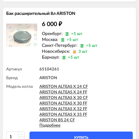
ARISTON CLAS B X 28 FF
ARISTON CLAS X 24 FF
Бак расширительный 8л ARISTON
ARISTON CLAS X 28 FF
ARISTON CLAS X 35 FF
6 000
₽
ARISTON CLAS X SYSTEM 24 CF
ARISTON CLAS X SYSTEM 24 FF
Оренбург:
>5 шт
ARISTON CLAS X SYSTEM 28 CF
Москва:
>5 шт
ARISTON CLAS X SYSTEM 28 FF
Санкт-Петербург:
>5 шт
ARISTON CLAS X SYSTEM 32 FF
Новосибирск:
3 шт
ARISTON GENUS X 24 CF
Барнаул:
>5 шт
ARISTON GENUS X 24 FF
ARISTON GENUS X 30 CF
Артикул
65104261
ARISTON GENUS X 30 FF
ARISTON GENUS X 32 FF
Бренд
ARISTON
ARISTON GENUS X 35 FF
Модель котла
ARISTON ALTEAS X 24 CF
ARISTON HS X 15 CF
ARISTON ALTEAS X 24 FF
ARISTON HS X 15 FF
ARISTON ALTEAS X 30 CF
ARISTON HS X 18 FF
ARISTON ALTEAS X 30 FF
ARISTON HS X 24 CF
ARISTON ALTEAS X 32 FF
ARISTON HS X 24 FF
ARISTON ALTEAS X 35 FF
ARISTON BS 24 CF
Подробнее
ARISTON BS 24 FF
ARISTON BS II 15 FF
ARISTON BS II 24 CF
КУПИТЬ