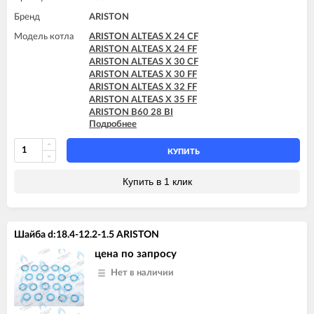
Бренд
ARISTON
Модель котла
ARISTON ALTEAS X 24 CF
ARISTON ALTEAS X 24 FF
ARISTON ALTEAS X 30 CF
ARISTON ALTEAS X 30 FF
ARISTON ALTEAS X 32 FF
ARISTON ALTEAS X 35 FF
ARISTON B60 28 BI
Подробнее
ARISTON B60 30 BFFI
ARISTON BS II 15 FF
ARISTON BS II 24 CF
КУПИТЬ
ARISTON BS II 24 CF-EU
ARISTON BS II 24 FF
Купить в 1 клик
ARISTON CARES X 15 CF
ARISTON CARES X 15 FF
ARISTON CARES X 18 FF
ARISTON CARES X 24 CF
Шайба d:18.4-12.2-1.5 ARISTON
ARISTON CARES X 24 FF
ARISTON CARES X SYSTEM 24 CF
цена по запросу
ARISTON CARES X SYSTEM 24 FF
Нет в наличии
ARISTON CLAS B 24 CF
ARISTON CLAS B 24 FF
ARISTON CLAS B 28 FF