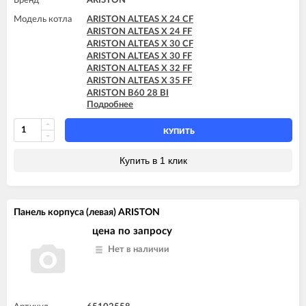
Бренд
ARISTON
Модель котла
ARISTON ALTEAS X 24 CF
ARISTON ALTEAS X 24 FF
ARISTON ALTEAS X 30 CF
ARISTON ALTEAS X 30 FF
ARISTON ALTEAS X 32 FF
ARISTON ALTEAS X 35 FF
ARISTON B60 28 BI
Подробнее
ARISTON B60 30 BFFI
ARISTON BS 24 CF
ARISTON BS 24 FF
КУПИТЬ
ARISTON BS II 15 FF
ARISTON BS II 24 CF
Купить в 1 клик
ARISTON BS II 24 CF-EU
ARISTON BS II 24 FF
ARISTON CARES X 15 CF
ARISTON CARES X 15 FF
Панель корпуса (левая) ARISTON
ARISTON CARES X 18 FF
ARISTON CARES X 24 CF
цена по запросу
ARISTON CARES X 24 FF
Нет в наличии
ARISTON CARES X SYSTEM 24 CF
ARISTON CARES X SYSTEM 24 FF
ARISTON CLAS 24 CF
ARISTON CLAS 24 FF
ARISTON CLAS 28 FF