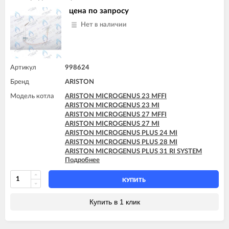
цена по запросу
Нет в наличии
Артикул
998624
Бренд
ARISTON
Модель котла
ARISTON MICROGENUS 23 MFFI
ARISTON MICROGENUS 23 MI
ARISTON MICROGENUS 27 MFFI
ARISTON MICROGENUS 27 MI
ARISTON MICROGENUS PLUS 24 MI
ARISTON MICROGENUS PLUS 28 MI
ARISTON MICROGENUS PLUS 31 RI SYSTEM
Подробнее
ARISTON MICROGENUS PLUS 31 RI SYSTEM
ARISTON MICROSYSTEM 21 RFFI
ARISTON MICROSYSTEM 28 RFFI
КУПИТЬ
ARISTON T2 23 MI GPL
ARISTON T2 23 MI MET
Купить в 1 клик
ARISTON TX 23 MFFI
ARISTON TX 23 MI
ARISTON TX 27 MFFI