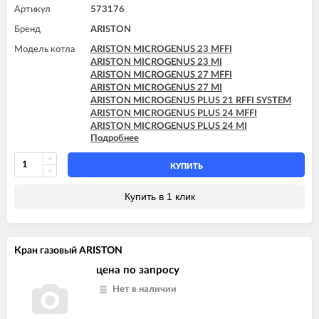
Артикул
573176
Бренд
ARISTON
Модель котла
ARISTON MICROGENUS 23 MFFI
ARISTON MICROGENUS 23 MI
ARISTON MICROGENUS 27 MFFI
ARISTON MICROGENUS 27 MI
ARISTON MICROGENUS PLUS 21 RFFI SYSTEM
ARISTON MICROGENUS PLUS 24 MFFI
ARISTON MICROGENUS PLUS 24 MI
Подробнее
ARISTON MICROGENUS PLUS 28 MFFI
ARISTON MICROGENUS PLUS 28 MI
ARISTON MICROGENUS PLUS 28 RFFI SYSTEM
КУПИТЬ
ARISTON MICROGENUS PLUS 31 MFFI
ARISTON MICROGENUS PLUS 31 RFFI SYSTEM
Купить в 1 клик
ARISTON MICROGENUS PLUS 31 RI SYSTEM
ARISTON MICROGENUS PLUS 31 RI SYSTEM
ARISTON TX 23 MFFI
ARISTON TX 23 MI
Кран газовый ARISTON
ARISTON TX 27 MFFI
цена по запросу
Нет в наличии