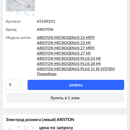
Артикул
65100251
Бренд
ARISTON
Модель котла
ARISTON MICROGENUS 23 MFFI
ARISTON MICROGENUS 23 MI
ARISTON MICROGENUS 27 MFFI
ARISTON MICROGENUS 27 MI
ARISTON MICROGENUS PLUS 24 MI
ARISTON MICROGENUS PLUS 28 MI
ARISTON MICROGENUS PLUS 31 RI SYSTEM
Подробнее
ARISTON MICROGENUS PLUS 31 RI SYSTEM
ARISTON MICROSYSTEM 21 RFFI
ARISTON MICROSYSTEM 28 RFFI
КУПИТЬ
ARISTON T2 23 MI GPL
ARISTON T2 23 MI MET
Купить в 1 клик
ARISTON TX 23 MFFI
ARISTON TX 23 MI
ARISTON TX 27 MFFI
Электрод розжига (левый) ARISTON
цена по запросу