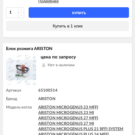
Подробнее
ARISTON MICROGENUS PLUS 31 RFFI SYSTEM
ARISTON MICROGENUS PLUS 31 RI SYSTEM
ARISTON MICROGENUS PLUS 31 RI SYSTEM
КУПИТЬ
ARISTON TX 23 MFFI
ARISTON TX 23 MI
Купить в 1 клик
ARISTON TX 27 MFFI
Блок розжига ARISTON
цена по запросу
Нет в наличии
Артикул
65100514
Бренд
ARISTON
Модель котла
ARISTON MICROGENUS 23 MFFI
ARISTON MICROGENUS 23 MI
ARISTON MICROGENUS 27 MFFI
ARISTON MICROGENUS 27 MI
ARISTON MICROGENUS PLUS 21 RFFI SYSTEM
ARISTON MICROGENUS PLUS 24 MFFI