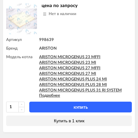
ARISTON TX 23 MI
цена по запросу
ARISTON TX 27 MFFI
Нет в наличии
Артикул
998639
Бренд
ARISTON
Модель котла
ARISTON MICROGENUS 23 MFFI
ARISTON MICROGENUS 23 MI
ARISTON MICROGENUS 27 MFFI
ARISTON MICROGENUS 27 MI
ARISTON MICROGENUS PLUS 24 MI
ARISTON MICROGENUS PLUS 28 MI
ARISTON MICROGENUS PLUS 31 RI SYSTEM
Подробнее
ARISTON MICROGENUS PLUS 31 RI SYSTEM
ARISTON MICROSYSTEM 21 RFFI
ARISTON MICROSYSTEM 28 RFFI
КУПИТЬ
ARISTON T2 23 MI GPL
ARISTON T2 23 MI MET
Купить в 1 клик
ARISTON TX 23 MFFI
ARISTON TX 23 MI
ARISTON TX 27 MFFI