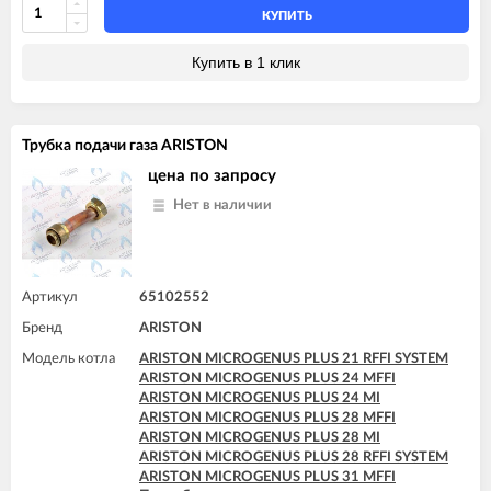
ARISTON MICROGENUS PLUS 28 RFFI SYSTEM
КУПИТЬ
ARISTON MICROGENUS PLUS 31 MFFI
ARISTON MICROGENUS PLUS 31 RFFI SYSTEM
Купить в 1 клик
ARISTON MICROGENUS PLUS 31 RI SYSTEM
ARISTON MICROGENUS PLUS 31 RI SYSTEM
ARISTON MICROSYSTEM 21 RFFI
ARISTON MICROSYSTEM 28 RFFI
Трубка подачи газа ARISTON
ARISTON T2 23 MI GPL
ARISTON T2 23 MI MET
цена по запросу
ARISTON TX 23 MFFI
Нет в наличии
ARISTON TX 23 MI
ARISTON TX 27 MFFI
Артикул
65102552
Бренд
ARISTON
Модель котла
ARISTON MICROGENUS PLUS 21 RFFI SYSTEM
ARISTON MICROGENUS PLUS 24 MFFI
ARISTON MICROGENUS PLUS 24 MI
ARISTON MICROGENUS PLUS 28 MFFI
ARISTON MICROGENUS PLUS 28 MI
ARISTON MICROGENUS PLUS 28 RFFI SYSTEM
ARISTON MICROGENUS PLUS 31 MFFI