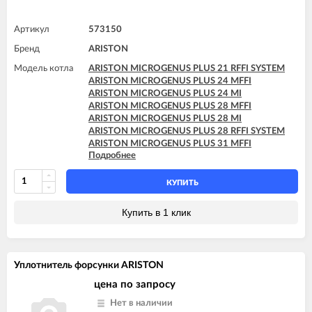
Артикул
573150
Бренд
ARISTON
Модель котла
ARISTON MICROGENUS PLUS 21 RFFI SYSTEM
ARISTON MICROGENUS PLUS 24 MFFI
ARISTON MICROGENUS PLUS 24 MI
ARISTON MICROGENUS PLUS 28 MFFI
ARISTON MICROGENUS PLUS 28 MI
ARISTON MICROGENUS PLUS 28 RFFI SYSTEM
ARISTON MICROGENUS PLUS 31 MFFI
Подробнее
ARISTON MICROGENUS PLUS 31 RFFI SYSTEM
ARISTON MICROGENUS PLUS 31 RI SYSTEM
ARISTON MICROGENUS PLUS 31 RI SYSTEM
КУПИТЬ
ARISTON TX 23 MFFI
ARISTON TX 23 MI
Купить в 1 клик
ARISTON TX 27 MFFI
Уплотнитель форсунки ARISTON
цена по запросу
Нет в наличии