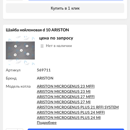
ARISTON MICROGENUS PLUS 28 MFFI
ARISTON MICROGENUS PLUS 28 MI
Купить в 1 клик
ARISTON MICROGENUS PLUS 28 RFFI SYSTEM
ARISTON MICROGENUS PLUS 31 MFFI
ARISTON MICROGENUS PLUS 31 RFFI SYSTEM
ARISTON MICROGENUS PLUS 31 RI SYSTEM
Шайба нейлоновая d 10 ARISTON
ARISTON MICROGENUS PLUS 31 RI SYSTEM
ARISTON MICROSYSTEM 21 RFFI
цена по запросу
ARISTON MICROSYSTEM 28 RFFI
Нет в наличии
ARISTON T2 23 MI GPL
ARISTON T2 23 MI MET
ARISTON TX 23 MFFI
ARISTON TX 23 MI
ARISTON TX 27 MFFI
Артикул
569711
ARISTON UNO 24 MI
Бренд
ARISTON
Модель котла
ARISTON MICROGENUS 23 MFFI
ARISTON MICROGENUS 23 MI
ARISTON MICROGENUS 27 MFFI
ARISTON MICROGENUS 27 MI
ARISTON MICROGENUS PLUS 21 RFFI SYSTEM
ARISTON MICROGENUS PLUS 24 MFFI
ARISTON MICROGENUS PLUS 24 MI
Подробнее
ARISTON MICROGENUS PLUS 28 MFFI
ARISTON MICROGENUS PLUS 28 MI