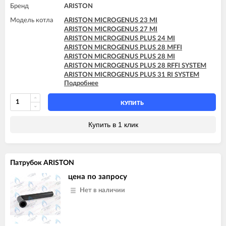
Бренд
ARISTON
Модель котла
ARISTON MICROGENUS 23 MI
ARISTON MICROGENUS 27 MI
ARISTON MICROGENUS PLUS 24 MI
ARISTON MICROGENUS PLUS 28 MFFI
ARISTON MICROGENUS PLUS 28 MI
ARISTON MICROGENUS PLUS 28 RFFI SYSTEM
ARISTON MICROGENUS PLUS 31 RI SYSTEM
Подробнее
ARISTON MICROGENUS PLUS 31 RI SYSTEM
ARISTON MICROSYSTEM 21 RFFI
ARISTON MICROSYSTEM 28 RFFI
КУПИТЬ
ARISTON T2 23 MI GPL
ARISTON T2 23 MI MET
Купить в 1 клик
ARISTON TX 23 MFFI
ARISTON TX 23 MI
ARISTON TX 27 MFFI
Патрубок ARISTON
цена по запросу
Нет в наличии