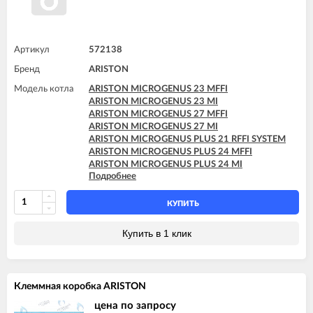
Артикул
572138
Бренд
ARISTON
Модель котла
ARISTON MICROGENUS 23 MFFI
ARISTON MICROGENUS 23 MI
ARISTON MICROGENUS 27 MFFI
ARISTON MICROGENUS 27 MI
ARISTON MICROGENUS PLUS 21 RFFI SYSTEM
ARISTON MICROGENUS PLUS 24 MFFI
ARISTON MICROGENUS PLUS 24 MI
Подробнее
ARISTON MICROGENUS PLUS 28 MFFI
ARISTON MICROGENUS PLUS 28 MI
ARISTON MICROGENUS PLUS 28 RFFI SYSTEM
КУПИТЬ
ARISTON MICROGENUS PLUS 31 MFFI
ARISTON MICROGENUS PLUS 31 RFFI SYSTEM
Купить в 1 клик
ARISTON MICROGENUS PLUS 31 RI SYSTEM
ARISTON MICROGENUS PLUS 31 RI SYSTEM
ARISTON MICROSYSTEM 21 RFFI
ARISTON MICROSYSTEM 28 RFFI
Клеммная коробка ARISTON
ARISTON T2 23 MI GPL
ARISTON T2 23 MI MET
цена по запросу