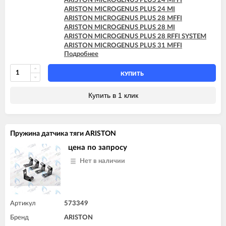
ARISTON MICROGENUS PLUS 24 MFFI
ARISTON T2 23 MI MET
ARISTON MICROGENUS PLUS 24 MI
ARISTON TX 23 MFFI
ARISTON MICROGENUS PLUS 28 MFFI
ARISTON TX 23 MI
ARISTON MICROGENUS PLUS 28 MI
ARISTON TX 27 MFFI
ARISTON MICROGENUS PLUS 28 RFFI SYSTEM
ARISTON UNO 24 MFFI
ARISTON MICROGENUS PLUS 31 MFFI
ARISTON UNO 24 MI
Подробнее
ARISTON MICROGENUS PLUS 31 RFFI SYSTEM
ARISTON MICROGENUS PLUS 31 RI SYSTEM
ARISTON MICROGENUS PLUS 31 RI SYSTEM
КУПИТЬ
ARISTON MICROSYSTEM 21 RFFI
ARISTON MICROSYSTEM 28 RFFI
Купить в 1 клик
ARISTON T2 23 MI GPL
ARISTON T2 23 MI MET
ARISTON TX 23 MFFI
ARISTON TX 23 MI
Пружина датчика тяги ARISTON
ARISTON TX 27 MFFI
цена по запросу
Нет в наличии
Артикул
573349
Бренд
ARISTON