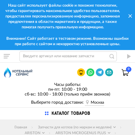
Наш сайт использует файлы cookie и похожие технологии,
чтобы гарантировать максимальное удобство пользователям,
предоставляя персонализированную информацию, запоминая
предпочтения в области маркетинга и продукции, а также
помогая получить правильную информацию.
Внимание! Сайт работает в тестовом режиме. Возможны ошибки
при работе с сайтом и некорректно установленные цены.
0
Часы работы:
пн-пт: 10:00 - 19:00
сб-вс: 10:00 - 18:00 (только приём звонков)
Выберите город доставки:
Москва
КАТАЛОГ ТОВАРОВ
Главная
Запчасти для котлов (по маркам и моделям)
ARISTON
ARISTON MICROGENUS PLUS