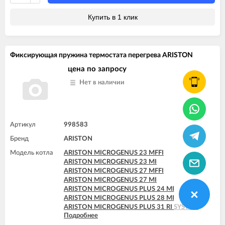
ARISTON MICROGENUS PLUS 31 MFFI
ARISTON MICROGENUS PLUS 31 RFFI SYSTEM
Купить в 1 клик
ARISTON MICROGENUS PLUS 31 RI SYSTEM
ARISTON MICROGENUS PLUS 31 RI SYSTEM
ARISTON UNO 24 MI
Фиксирующая пружина термостата перегрева ARISTON
цена по запросу
Нет в наличии
Артикул
998583
Бренд
ARISTON
Модель котла
ARISTON MICROGENUS 23 MFFI
ARISTON MICROGENUS 23 MI
ARISTON MICROGENUS 27 MFFI
ARISTON MICROGENUS 27 MI
ARISTON MICROGENUS PLUS 24 MI
ARISTON MICROGENUS PLUS 28 MI
ARISTON MICROGENUS PLUS 31 RI SYSTEM
Подробнее
ARISTON MICROGENUS PLUS 31 RI SYSTEM