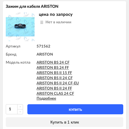
Зажим для кабеля ARISTON
цена по запросу
Нет в наличии
Артикул
571562
Бренд
ARISTON
Модель котла
ARISTON BS 24 CF
ARISTON BS 24 FF
ARISTON BS II 15 FF
ARISTON BS II 24 CF
ARISTON BS II 24 CF-EU
ARISTON BS II 24 FF
ARISTON CLAS 24 CF
Подробнее
ARISTON CLAS 24 FF
ARISTON CLAS 28 FF
ARISTON CLAS B 24 CF
КУПИТЬ
ARISTON CLAS B 24 FF
ARISTON CLAS B 28 FF
Купить в 1 клик
ARISTON CLAS B 30 FF