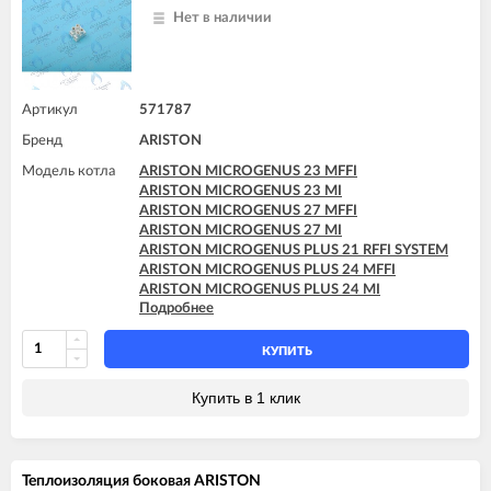
ARISTON TX 23 MFFI
Нет в наличии
ARISTON TX 23 MI
ARISTON TX 27 MFFI
Артикул
571787
Бренд
ARISTON
Модель котла
ARISTON MICROGENUS 23 MFFI
ARISTON MICROGENUS 23 MI
ARISTON MICROGENUS 27 MFFI
ARISTON MICROGENUS 27 MI
ARISTON MICROGENUS PLUS 21 RFFI SYSTEM
ARISTON MICROGENUS PLUS 24 MFFI
ARISTON MICROGENUS PLUS 24 MI
Подробнее
ARISTON MICROGENUS PLUS 28 MFFI
ARISTON MICROGENUS PLUS 28 MI
ARISTON MICROGENUS PLUS 28 RFFI SYSTEM
КУПИТЬ
ARISTON MICROGENUS PLUS 31 MFFI
ARISTON MICROGENUS PLUS 31 RFFI SYSTEM
Купить в 1 клик
ARISTON MICROGENUS PLUS 31 RI SYSTEM
ARISTON MICROGENUS PLUS 31 RI SYSTEM
ARISTON T2 23 MI GPL
ARISTON T2 23 MI MET
Теплоизоляция боковая ARISTON
ARISTON TX 23 MFFI