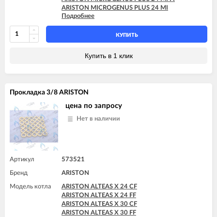
ARISTON MICROGENUS PLUS 24 MI
Подробнее
ARISTON MICROGENUS PLUS 28 MFFI
ARISTON MICROGENUS PLUS 28 MI
ARISTON MICROGENUS PLUS 28 RFFI SYSTEM
КУПИТЬ
ARISTON MICROGENUS PLUS 31 MFFI
ARISTON MICROGENUS PLUS 31 RFFI SYSTEM
Купить в 1 клик
ARISTON MICROGENUS PLUS 31 RI SYSTEM
ARISTON MICROGENUS PLUS 31 RI SYSTEM
ARISTON MICROSYSTEM 21 RFFI
ARISTON MICROSYSTEM 28 RFFI
Прокладка 3/8 ARISTON
ARISTON T2 23 MI GPL
ARISTON T2 23 MI MET
цена по запросу
ARISTON TX 23 MFFI
Нет в наличии
ARISTON TX 23 MI
ARISTON TX 27 MFFI
Артикул
573521
Бренд
ARISTON
Модель котла
ARISTON ALTEAS X 24 CF
ARISTON ALTEAS X 24 FF
ARISTON ALTEAS X 30 CF
ARISTON ALTEAS X 30 FF