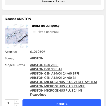
Купить в 1 клик
ARISTON MICROGENUS PLUS 28 RFFI SYSTEM
ARISTON MICROGENUS PLUS 31 RI SYSTEM
ARISTON MICROGENUS PLUS 31 MFFI
ARISTON MICROGENUS PLUS 31 RI SYSTEM
ARISTON MICROGENUS PLUS 31 RFFI SYSTEM
ARISTON MICROSYSTEM 21 RFFI
ARISTON MICROGENUS PLUS 31 RI SYSTEM
ARISTON MICROSYSTEM 28 RFFI
ARISTON MICROGENUS PLUS 31 RI SYSTEM
Клипса ARISTON
ARISTON T2 23 MI GPL
ARISTON UNO 24 MFFI
ARISTON T2 23 MI MET
цена по запросу
ARISTON UNO 24 MI
ARISTON TX 23 MFFI
Нет в наличии
ARISTON TX 23 MI
ARISTON TX 27 MFFI
ARISTON UNO 24 MI
Артикул
61010609
Бренд
ARISTON
Модель котла
ARISTON B60 28 BI
ARISTON B60 30 BFFI
ARISTON GENIA MAXI 24/60 BFFI
ARISTON GENIA MAXI 24/60 BI
ARISTON MICROGENUS PLUS 21 RFFI SYSTEM
ARISTON MICROGENUS PLUS 24 MFFI
ARISTON MICROGENUS PLUS 24 MI
Подробнее
ARISTON MICROGENUS PLUS 28 MFFI
ARISTON MICROGENUS PLUS 28 MI
ARISTON MICROGENUS PLUS 28 RFFI SYSTEM
КУПИТЬ