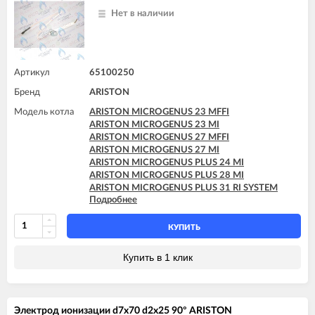
Нет в наличии
Артикул
65100250
Бренд
ARISTON
Модель котла
ARISTON MICROGENUS 23 MFFI
ARISTON MICROGENUS 23 MI
ARISTON MICROGENUS 27 MFFI
ARISTON MICROGENUS 27 MI
ARISTON MICROGENUS PLUS 24 MI
ARISTON MICROGENUS PLUS 28 MI
ARISTON MICROGENUS PLUS 31 RI SYSTEM
Подробнее
ARISTON MICROGENUS PLUS 31 RI SYSTEM
ARISTON MICROSYSTEM 21 RFFI
ARISTON MICROSYSTEM 28 RFFI
КУПИТЬ
ARISTON T2 23 MI GPL
ARISTON T2 23 MI MET
Купить в 1 клик
ARISTON TX 23 MFFI
ARISTON TX 23 MI
ARISTON TX 27 MFFI
Электрод ионизации d7x70 d2x25 90° ARISTON