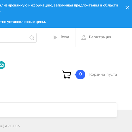
онализированную информацию, запоминая предпочтения в области
.
тно установленные цены.
Вход
Регистрация
0
Корзина
пуста
ый) ARISTON