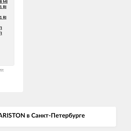
8 MI
 RI
 RI
I
I
ки
 ARISTON в Санкт-Петербурге