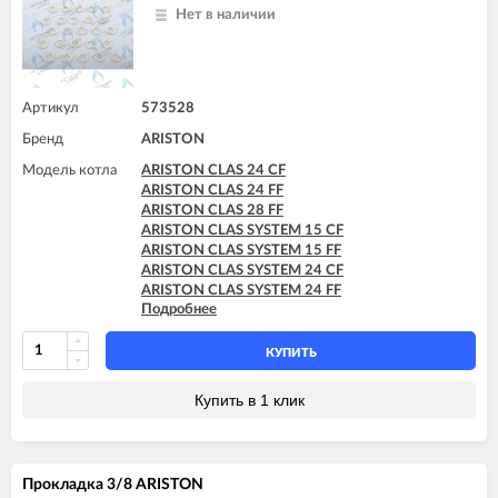
ARISTON TX 23 MFFI
Нет в наличии
ARISTON TX 23 MI
ARISTON TX 27 MFFI
Артикул
573528
Бренд
ARISTON
Модель котла
ARISTON CLAS 24 CF
ARISTON CLAS 24 FF
ARISTON CLAS 28 FF
ARISTON CLAS SYSTEM 15 CF
ARISTON CLAS SYSTEM 15 FF
ARISTON CLAS SYSTEM 24 CF
ARISTON CLAS SYSTEM 24 FF
Подробнее
ARISTON CLAS SYSTEM 28 CF
ARISTON CLAS SYSTEM 28 FF
ARISTON CLAS SYSTEM 32 FF
КУПИТЬ
ARISTON GENUS 24 CF
ARISTON GENUS 24 FF
Купить в 1 клик
ARISTON GENUS 28 CF
ARISTON GENUS 28 FF
ARISTON GENUS 32 FF
ARISTON GENUS 35 FF
Прокладка 3/8 ARISTON
ARISTON GENUS 36 FF