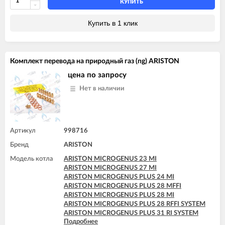
ARISTON TX 27 MFFI
КУПИТЬ
Купить в 1 клик
Комплект перевода на природный газ (ng) ARISTON
цена по запросу
Нет в наличии
Артикул
998716
Бренд
ARISTON
Модель котла
ARISTON MICROGENUS 23 MI
ARISTON MICROGENUS 27 MI
ARISTON MICROGENUS PLUS 24 MI
ARISTON MICROGENUS PLUS 28 MFFI
ARISTON MICROGENUS PLUS 28 MI
ARISTON MICROGENUS PLUS 28 RFFI SYSTEM
ARISTON MICROGENUS PLUS 31 RI SYSTEM
Подробнее
ARISTON MICROGENUS PLUS 31 RI SYSTEM