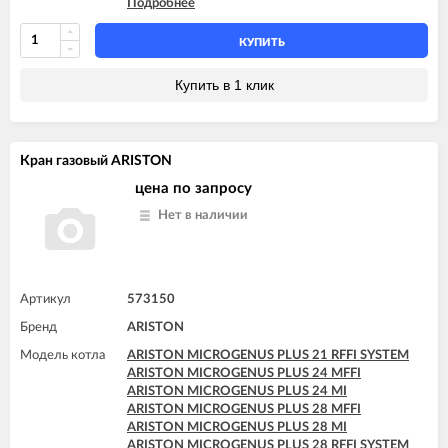
Подробнее
ARISTON T2 23 MI MET
ARISTON TX 23 MFFI
ARISTON TX 23 MI
КУПИТЬ
ARISTON TX 27 MFFI
Купить в 1 клик
Кран газовый ARISTON
цена по запросу
Нет в наличии
Артикул
573150
Бренд
ARISTON
Модель котла
ARISTON MICROGENUS PLUS 21 RFFI SYSTEM
ARISTON MICROGENUS PLUS 24 MFFI
ARISTON MICROGENUS PLUS 24 MI
ARISTON MICROGENUS PLUS 28 MFFI
ARISTON MICROGENUS PLUS 28 MI
ARISTON MICROGENUS PLUS 28 RFFI SYSTEM