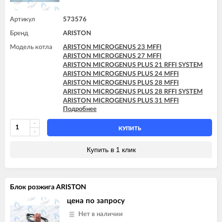
ARISTON MICROGENUS PLUS 31 MFFI
ARISTON MICROGENUS PLUS 31 RFFI SYSTEM
Артикул
573576
ARISTON MICROGENUS PLUS 31 RI SYSTEM
ARISTON MICROGENUS PLUS 31 RI SYSTEM
Бренд
ARISTON
ARISTON MICROSYSTEM 21 RFFI
Модель котла
ARISTON MICROSYSTEM 28 RFFI
ARISTON MICROGENUS 23 MFFI
ARISTON T2 23 MI GPL
ARISTON MICROGENUS 27 MFFI
ARISTON T2 23 MI MET
ARISTON MICROGENUS PLUS 21 RFFI SYSTEM
ARISTON TX 23 MFFI
ARISTON MICROGENUS PLUS 24 MFFI
ARISTON TX 23 MI
ARISTON MICROGENUS PLUS 28 MFFI
ARISTON TX 27 MFFI
ARISTON MICROGENUS PLUS 28 RFFI SYSTEM
ARISTON UNO 24 MI
ARISTON MICROGENUS PLUS 31 MFFI
Подробнее
ARISTON MICROGENUS PLUS 31 RFFI SYSTEM
ARISTON MICROSYSTEM 21 RFFI
ARISTON MICROSYSTEM 28 RFFI
КУПИТЬ
ARISTON TX 23 MFFI
ARISTON TX 27 MFFI
Купить в 1 клик
ARISTON UNO 24 MFFI
Блок розжига ARISTON
цена по запросу
Нет в наличии