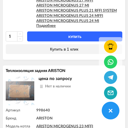
ARISTON MICROGENUS 27 MFFI
ARISTON MICROGENUS 27 MI
ARISTON MICROGENUS PLUS 21 RFFI SYSTEM
ARISTON MICROGENUS PLUS 24 MFFI
ARISTON MICROGENUS PLUS 24 MI
Подробнее
ARISTON MICROGENUS PLUS 28 MFFI
ARISTON MICROGENUS PLUS 28 MI
ARISTON MICROGENUS PLUS 28 RFFI SYSTEM
КУПИТЬ
ARISTON MICROGENUS PLUS 31 MFFI
ARISTON MICROGENUS PLUS 31 RFFI SYSTEM
Купить в 1 клик
ARISTON MICROGENUS PLUS 31 RI SYSTEM
ARISTON MICROGENUS PLUS 31 RI SYSTEM
ARISTON MICROSYSTEM 21 RFFI
ARISTON MICROSYSTEM 28 RFFI
Теплоизоляция задняя ARISTON
ARISTON T2 23 MI GPL
ARISTON T2 23 MI MET
цена по запросу
ARISTON TX 23 MFFI
Нет в наличии
ARISTON TX 23 MI
ARISTON TX 27 MFFI
Артикул
998640
Бренд
ARISTON
Модель котла
ARISTON MICROGENUS 23 MFFI