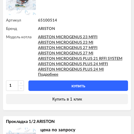
Артикул
65100514
Бренд
ARISTON
Модель котла
ARISTON MICROGENUS 23 MFFI
ARISTON MICROGENUS 23 MI
ARISTON MICROGENUS 27 MFFI
ARISTON MICROGENUS 27 MI
ARISTON MICROGENUS PLUS 21 RFFI SYSTEM
ARISTON MICROGENUS PLUS 24 MFFI
ARISTON MICROGENUS PLUS 24 MI
Подробнее
ARISTON MICROGENUS PLUS 28 MFFI
ARISTON MICROGENUS PLUS 28 MI
ARISTON MICROGENUS PLUS 28 RFFI SYSTEM
КУПИТЬ
ARISTON MICROGENUS PLUS 31 MFFI
ARISTON MICROGENUS PLUS 31 RFFI SYSTEM
Купить в 1 клик
ARISTON MICROGENUS PLUS 31 RI SYSTEM
ARISTON MICROGENUS PLUS 31 RI SYSTEM
ARISTON MICROSYSTEM 21 RFFI
ARISTON MICROSYSTEM 28 RFFI
Прокладка 1/2 ARISTON
ARISTON T2 23 MI GPL
ARISTON T2 23 MI MET
цена по запросу