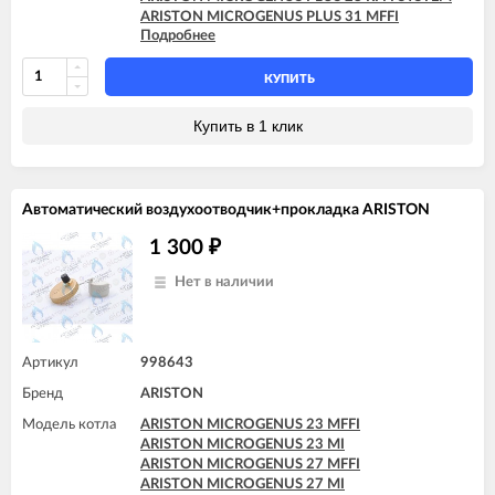
ARISTON MICROGENUS PLUS 31 MFFI
Подробнее
ARISTON MICROGENUS PLUS 31 RFFI SYSTEM
ARISTON MICROGENUS PLUS 31 RI SYSTEM
ARISTON MICROGENUS PLUS 31 RI SYSTEM
КУПИТЬ
ARISTON TX 23 MFFI
ARISTON TX 23 MI
Купить в 1 клик
ARISTON TX 27 MFFI
Автоматический воздухоотводчик+прокладка ARISTON
1 300
₽
Нет в наличии
Артикул
998643
Бренд
ARISTON
Модель котла
ARISTON MICROGENUS 23 MFFI
ARISTON MICROGENUS 23 MI
ARISTON MICROGENUS 27 MFFI
ARISTON MICROGENUS 27 MI