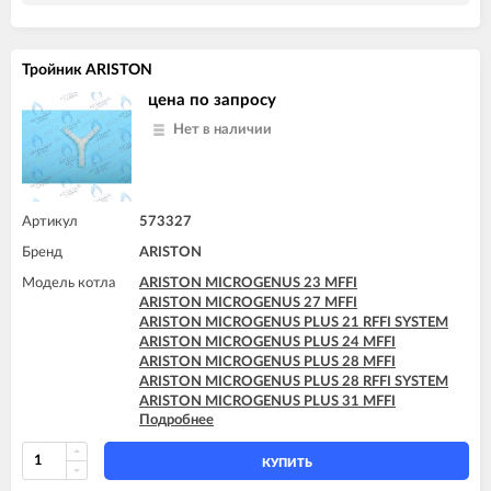
ARISTON MICROGENUS 27 MFFI
ARISTON MICROGENUS PLUS 21 RFFI SYSTEM
ARISTON MICROGENUS PLUS 24 MFFI
ARISTON MICROGENUS PLUS 28 MFFI
Тройник ARISTON
ARISTON MICROGENUS PLUS 28 RFFI SYSTEM
цена по запросу
ARISTON MICROGENUS PLUS 31 MFFI
ARISTON MICROGENUS PLUS 31 RFFI SYSTEM
Нет в наличии
ARISTON MICROSYSTEM 28 RFFI
ARISTON TX 23 MFFI
ARISTON TX 27 MFFI
ARISTON UNO 24 MFFI
Артикул
573327
Бренд
ARISTON
Модель котла
ARISTON MICROGENUS 23 MFFI
ARISTON MICROGENUS 27 MFFI
ARISTON MICROGENUS PLUS 21 RFFI SYSTEM
ARISTON MICROGENUS PLUS 24 MFFI
ARISTON MICROGENUS PLUS 28 MFFI
ARISTON MICROGENUS PLUS 28 RFFI SYSTEM
ARISTON MICROGENUS PLUS 31 MFFI
Подробнее
ARISTON MICROGENUS PLUS 31 RFFI SYSTEM
ARISTON MICROSYSTEM 21 RFFI
ARISTON MICROSYSTEM 28 RFFI
КУПИТЬ
ARISTON TX 23 MFFI