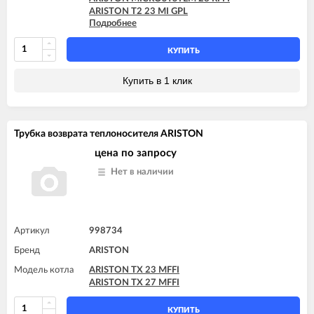
ARISTON T2 23 MI GPL
Подробнее
ARISTON T2 23 MI MET
ARISTON TX 23 MFFI
ARISTON TX 23 MI
КУПИТЬ
ARISTON TX 27 MFFI
ARISTON UNO 24 MFFI
Купить в 1 клик
ARISTON UNO 24 MI
Трубка возврата теплоносителя ARISTON
цена по запросу
Нет в наличии
Артикул
998734
Бренд
ARISTON
Модель котла
ARISTON TX 23 MFFI
ARISTON TX 27 MFFI
КУПИТЬ