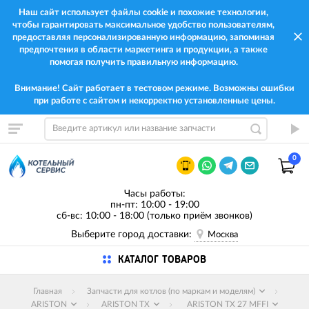
Наш сайт использует файлы cookie и похожие технологии,
чтобы гарантировать максимальное удобство пользователям,
предоставляя персонализированную информацию, запоминая
предпочтения в области маркетинга и продукции, а также
помогая получить правильную информацию.
Внимание! Сайт работает в тестовом режиме. Возможны ошибки
при работе с сайтом и некорректно установленные цены.
0
Часы работы:
пн-пт: 10:00 - 19:00
сб-вс: 10:00 - 18:00 (только приём звонков)
Выберите город доставки:
Москва
КАТАЛОГ ТОВАРОВ
Главная
Запчасти для котлов (по маркам и моделям)
ARISTON
ARISTON TX
ARISTON TX 27 MFFI