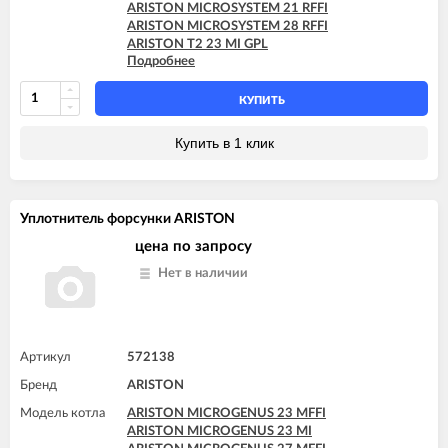
ARISTON MICROSYSTEM 21 RFFI
ARISTON MICROSYSTEM 28 RFFI
ARISTON T2 23 MI GPL
Подробнее
ARISTON T2 23 MI MET
ARISTON TX 23 MFFI
ARISTON TX 23 MI
КУПИТЬ
ARISTON TX 27 MFFI
Купить в 1 клик
Уплотнитель форсунки ARISTON
цена по запросу
Нет в наличии
Артикул
572138
Бренд
ARISTON
Модель котла
ARISTON MICROGENUS 23 MFFI
ARISTON MICROGENUS 23 MI