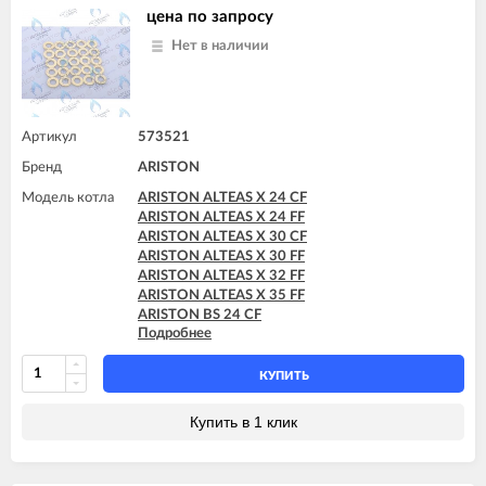
ARISTON MICROGENUS PLUS 24 MFFI
цена по запросу
ARISTON MICROGENUS PLUS 24 MI
Нет в наличии
ARISTON MICROGENUS PLUS 28 MFFI
ARISTON MICROGENUS PLUS 28 MI
ARISTON MICROGENUS PLUS 31 MFFI
ARISTON MICROSYSTEM 21 RFFI
ARISTON MICROSYSTEM 28 RFFI
Артикул
573521
ARISTON T2 23 MI GPL
Бренд
ARISTON
ARISTON T2 23 MI MET
ARISTON TX 23 MFFI
Модель котла
ARISTON ALTEAS X 24 CF
ARISTON TX 23 MI
ARISTON ALTEAS X 24 FF
ARISTON TX 27 MFFI
ARISTON ALTEAS X 30 CF
ARISTON ALTEAS X 30 FF
ARISTON ALTEAS X 32 FF
ARISTON ALTEAS X 35 FF
ARISTON BS 24 CF
Подробнее
ARISTON BS 24 FF
ARISTON BS II 15 FF
ARISTON BS II 24 CF
КУПИТЬ
ARISTON BS II 24 CF-EU
ARISTON BS II 24 FF
Купить в 1 клик
ARISTON CARES X 15 CF
ARISTON CARES X 15 FF
ARISTON CARES X 18 FF