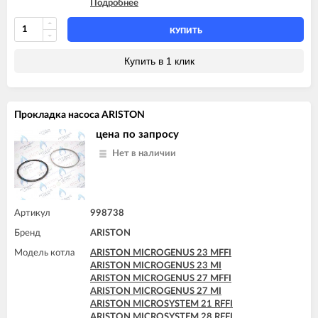
Подробнее
ARISTON T2 23 MI MET
ARISTON TX 23 MFFI
ARISTON TX 23 MI
КУПИТЬ
ARISTON TX 27 MFFI
Купить в 1 клик
Прокладка насоса ARISTON
цена по запросу
Нет в наличии
Артикул
998738
Бренд
ARISTON
Модель котла
ARISTON MICROGENUS 23 MFFI
ARISTON MICROGENUS 23 MI
ARISTON MICROGENUS 27 MFFI
ARISTON MICROGENUS 27 MI
ARISTON MICROSYSTEM 21 RFFI
ARISTON MICROSYSTEM 28 RFFI