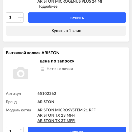
ARISTON MICROGENUS PLUS 24 MI
Подробнее
ARISTON MICROGENUS PLUS 28 MFFI
ARISTON MICROGENUS PLUS 28 MI
ARISTON MICROGENUS PLUS 28 RFFI SYSTEM
КУПИТЬ
ARISTON MICROGENUS PLUS 31 MFFI
ARISTON MICROGENUS PLUS 31 RFFI SYSTEM
Купить в 1 клик
ARISTON MICROGENUS PLUS 31 RI SYSTEM
ARISTON MICROGENUS PLUS 31 RI SYSTEM
ARISTON TX 23 MFFI
ARISTON TX 23 MI
Вытяжной колпак ARISTON
ARISTON TX 27 MFFI
цена по запросу
Нет в наличии
Артикул
65102262
Бренд
ARISTON
Модель котла
ARISTON MICROSYSTEM 21 RFFI
ARISTON TX 23 MFFI
ARISTON TX 27 MFFI