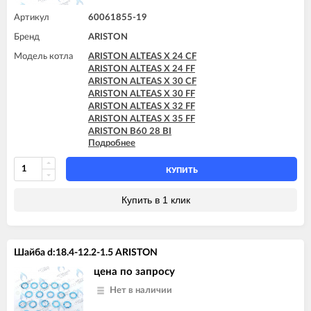
ARISTON HS X 15 CF
ARISTON HS X 24 CF
Артикул
60061855-19
ARISTON MATIS 24 CF
Бренд
ARISTON
ARISTON MATIS 24 CF-EU
Модель котла
ARISTON ALTEAS X 24 CF
ARISTON ALTEAS X 24 FF
ARISTON ALTEAS X 30 CF
ARISTON ALTEAS X 30 FF
ARISTON ALTEAS X 32 FF
ARISTON ALTEAS X 35 FF
ARISTON B60 28 BI
Подробнее
ARISTON B60 30 BFFI
ARISTON BS II 15 FF
ARISTON BS II 24 CF
КУПИТЬ
ARISTON BS II 24 CF-EU
ARISTON BS II 24 FF
Купить в 1 клик
ARISTON CARES X 15 CF
ARISTON CARES X 15 FF
ARISTON CARES X 18 FF
ARISTON CARES X 24 CF
Шайба d:18.4-12.2-1.5 ARISTON
ARISTON CARES X 24 FF
ARISTON CARES X SYSTEM 24 CF
цена по запросу
ARISTON CARES X SYSTEM 24 FF
Нет в наличии
ARISTON CLAS B 24 CF
ARISTON CLAS B 24 FF