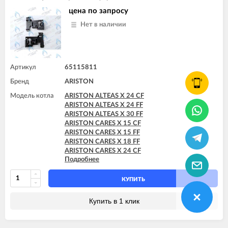
ARISTON GENUS X 30 FF
цена по запросу
ARISTON GENUS X 32 FF
Нет в наличии
ARISTON GENUS X 35 FF
Артикул
65115811
Бренд
ARISTON
Модель котла
ARISTON ALTEAS X 24 CF
ARISTON ALTEAS X 24 FF
ARISTON ALTEAS X 30 FF
ARISTON CARES X 15 CF
ARISTON CARES X 15 FF
ARISTON CARES X 18 FF
ARISTON CARES X 24 CF
Подробнее
ARISTON CARES X 24 FF
ARISTON CARES X SYSTEM 24 CF
ARISTON CARES X SYSTEM 24 FF
КУПИТЬ
ARISTON CLAS X 24 FF
ARISTON CLAS X 28 FF
Купить в 1 клик
ARISTON CLAS X SYSTEM 24 CF
ARISTON CLAS X SYSTEM 24 FF
ARISTON CLAS X SYSTEM 28 FF