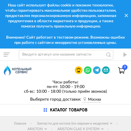
Наш сайт использует файлы cookie и похожие технологии,
чтобы гарантировать максимальное удобство пользователям,
предоставляя персонализированную информацию, запоминая
предпочтения в области маркетинга и продукции, а также
помогая получить правильную информацию.
Внимание! Сайт работает в тестовом режиме. Возможны ошибки
при работе с сайтом и некорректно установленные цены.
0
Часы работы:
пн-пт: 10:00 - 19:00
сб-вс: 10:00 - 18:00 (только приём звонков)
Выберите город доставки:
Москва
КАТАЛОГ ТОВАРОВ
Главная
Запчасти для котлов (по маркам и моделям)
ARISTON
ARISTON CLAS X SYSTEM