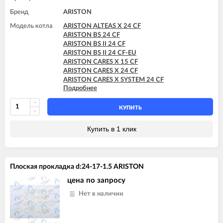
Бренд
ARISTON
Модель котла
ARISTON ALTEAS X 24 CF
ARISTON BS 24 CF
ARISTON BS II 24 CF
ARISTON BS II 24 CF-EU
ARISTON CARES X 15 CF
ARISTON CARES X 24 CF
ARISTON CARES X SYSTEM 24 CF
Подробнее
ARISTON CLAS 24 CF
ARISTON CLAS 24 FF
ARISTON CLAS B 24 CF
КУПИТЬ
ARISTON CLAS EVO 24 CF
ARISTON CLAS EVO 24 CF-EU
Купить в 1 клик
ARISTON CLAS EVO SYSTEM 24 CF
ARISTON CLAS SYSTEM 24 CF
ARISTON CLAS SYSTEM 24 FF
ARISTON CLAS X SYSTEM 24 CF
Плоская прокладка d:24-17-1.5 ARISTON
ARISTON EGIS PLUS 24 CF
ARISTON EGIS PLUS 24 CF-EU
цена по запросу
ARISTON GENUS 24 CF
Нет в наличии
ARISTON GENUS 24 FF
ARISTON GENUS EVO 24 CF
ARISTON GENUS X 24 CF