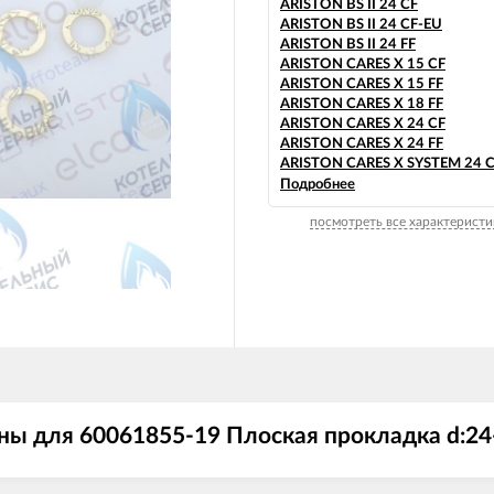
ARISTON BS II 24 CF
ARISTON BS II 24 CF-EU
ARISTON BS II 24 FF
ARISTON CARES X 15 CF
ARISTON CARES X 15 FF
ARISTON CARES X 18 FF
ARISTON CARES X 24 CF
ARISTON CARES X 24 FF
ARISTON CARES X SYSTEM 24 
ARISTON CARES X SYSTEM 24 F
Подробнее
ARISTON CLAS B 24 CF
посмотреть все характеристи
ARISTON CLAS B 24 FF
ARISTON CLAS B 28 FF
ARISTON CLAS B 30 FF
ARISTON CLAS B EVO 24 FF
ARISTON CLAS B EVO 28 FF
ARISTON CLAS B EVO 30 FF
ARISTON CLAS EVO 24 CF
ARISTON CLAS EVO 24 CF-EU
ARISTON CLAS EVO 24 FF
ARISTON CLAS EVO 24 FF TK
ARISTON CLAS EVO 28 CF
ы для 60061855-19 Плоская прокладка d:24
ARISTON CLAS EVO 28 FF
ARISTON CLAS EVO SYSTEM 24
ARISTON CLAS EVO SYSTEM 24