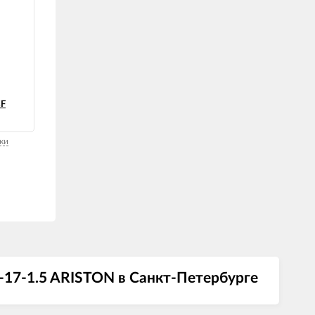
CF
F
ки
-17-1.5 ARISTON в Санкт-Петербурге
 CF
 FF