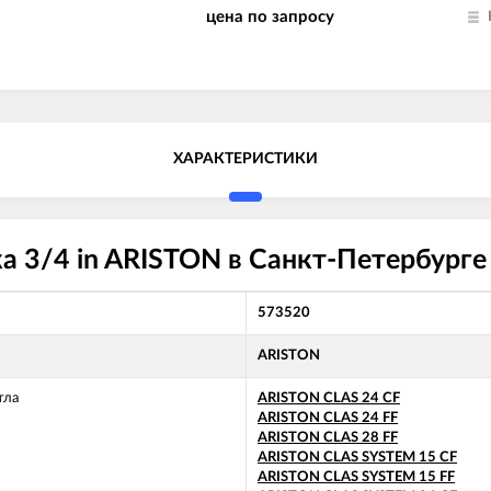
ARISTON MICROGENUS PLUS 31
цена по запросу
SYSTEM
ARISTON MICROSYSTEM 21 RFF
ARISTON MICROSYSTEM 28 RFF
ARISTON T2 23 MI GPL
ARISTON T2 23 MI MET
ARISTON TX 23 MFFI
ARISTON TX 23 MI
ХАРАКТЕРИСТИКИ
ARISTON TX 27 MFFI
ARISTON UNO 24 MFFI
ARISTON UNO 24 MI
 3/4 in ARISTON в Санкт-Петербурге
573520
ARISTON
тла
ARISTON CLAS 24 CF
ARISTON CLAS 24 FF
ARISTON CLAS 28 FF
ARISTON CLAS SYSTEM 15 CF
ARISTON CLAS SYSTEM 15 FF