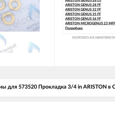
ARISTON GENUS 28 CF
ARISTON GENUS 28 FF
ARISTON GENUS 32 FF
ARISTON GENUS 35 FF
ARISTON GENUS 36 FF
ARISTON MICROGENUS 23 MFF
ARISTON MICROGENUS 23 MI
Подробнее
ARISTON MICROGENUS 27 MFF
посмотреть все характеристи
ARISTON MICROGENUS 27 MI
ARISTON MICROGENUS PLUS 21
SYSTEM
ARISTON MICROGENUS PLUS 2
MFFI
ARISTON MICROGENUS PLUS 2
ARISTON MICROGENUS PLUS 2
MFFI
ARISTON MICROGENUS PLUS 2
ARISTON MICROGENUS PLUS 28
SYSTEM
ы для 573520 Прокладка 3/4 in ARISTON в 
ARISTON MICROGENUS PLUS 3
MFFI
ARISTON MICROGENUS PLUS 31
SYSTEM
ARISTON MICROGENUS PLUS 31
SYSTEM