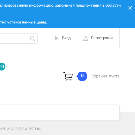
онализированную информацию, запоминая предпочтения в области
.
тно установленные цены.
Вход
Регистрация
0
Корзина
пуста
7x70 d2x25 90° ARISTON