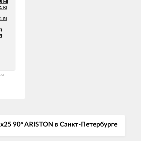
8 MI
 RI
 RI
I
I
ки
x25 90° ARISTON в Санкт-Петербурге