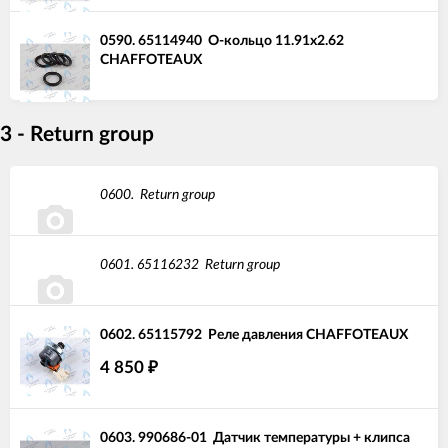
0590.
65114940
О-кольцо 11.91x2.62
CHAFFOTEAUX
3 - Return group
0600.
Return group
0601.
65116232
Return group
0602.
65115792
Реле давления CHAFFOTEAUX
4 850
₽
0603.
990686-01
Датчик температуры + клипса