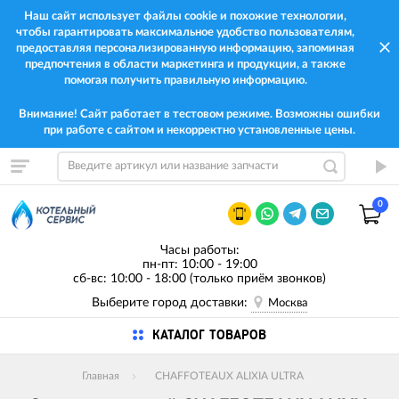
Наш сайт использует файлы cookie и похожие технологии,
чтобы гарантировать максимальное удобство пользователям,
предоставляя персонализированную информацию, запоминая
предпочтения в области маркетинга и продукции, а также
помогая получить правильную информацию.
Внимание! Сайт работает в тестовом режиме. Возможны ошибки
при работе с сайтом и некорректно установленные цены.
0
Часы работы:
пн-пт: 10:00 - 19:00
сб-вс: 10:00 - 18:00 (только приём звонков)
Выберите город доставки:
Москва
КАТАЛОГ ТОВАРОВ
Главная
CHAFFOTEAUX ALIXIA ULTRA