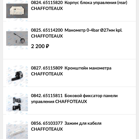
0824.
65115820
Корпус блока управления (rear)
CHAFFOTEAUX
0825.
65114200
Манометр 0-4bar Ø27мм kpl.
CHAFFOTEAUX
2 200
₽
0827.
65115809
Кронштейн манометра
CHAFFOTEAUX
0842.
65115811
Боковой фиксатор панели
управления CHAFFOTEAUX
0856.
65103377
Зажим для кабеля
CHAFFOTEAUX