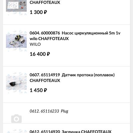
CHAFFOTEAUX
1 300
₽
0604.
60000876
Насос циркуляционный 5m 1v
wilo CHAFFOTEAUX
WILO
16 400
₽
0607.
65114919
Датчик протока (поплавок)
CHAFFOTEAUX
1 450
₽
0612.
65116233
Plug
0612.
65114920
Заглушка CHAFFOTEAUX