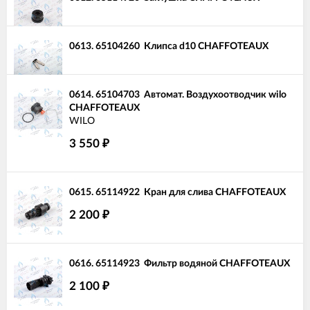
0613.
65104260
Клипса d10 CHAFFOTEAUX
0614.
65104703
Автомат. Воздухоотводчик wilo
CHAFFOTEAUX
WILO
3 550
₽
0615.
65114922
Кран для слива CHAFFOTEAUX
2 200
₽
0616.
65114923
Фильтр водяной CHAFFOTEAUX
2 100
₽