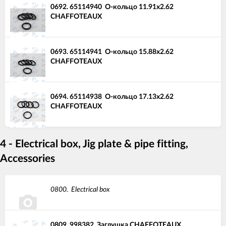
0692.
65114940
О-кольцо 11.91x2.62
CHAFFOTEAUX
0693.
65114941
О-кольцо 15.88x2.62
CHAFFOTEAUX
0694.
65114938
О-кольцо 17.13x2.62
CHAFFOTEAUX
4 - Electrical box, Jig plate & pipe fitting,
Accessories
0800.
Electrical box
0809.
998382
Заглушка CHAFFOTEAUX