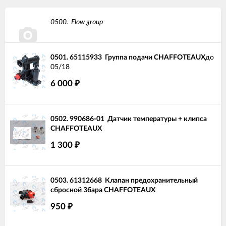
0500.
Flow group
0501.
65115933
Группа подачи CHAFFOTEAUX
до
05/18
6 000
₽
0502.
990686-01
Датчик температуры + клипса
CHAFFOTEAUX
1 300
₽
0503.
61312668
Клапан предохранительный
сбросной 3бара CHAFFOTEAUX
950
₽