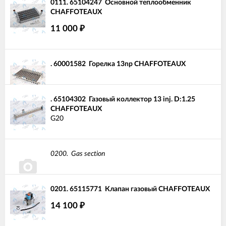
0111.
65104247
Основной теплообменник
CHAFFOTEAUX
11 000
₽
.
60001582
Горелка 13np CHAFFOTEAUX
.
65104302
Газовый коллектор 13 inj. D:1.25
CHAFFOTEAUX
G20
0200.
Gas section
0201.
65115771
Клапан газовый CHAFFOTEAUX
14 100
₽