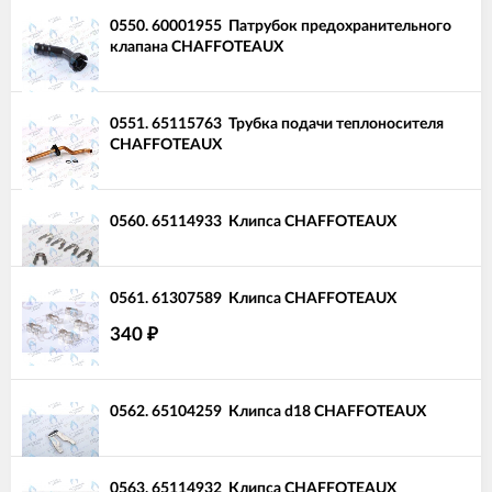
0550.
60001955
Патрубок предохранительного
клапана CHAFFOTEAUX
0551.
65115763
Трубка подачи теплоносителя
CHAFFOTEAUX
0560.
65114933
Клипса CHAFFOTEAUX
0561.
61307589
Клипса CHAFFOTEAUX
340
₽
0562.
65104259
Клипса d18 CHAFFOTEAUX
0563.
65114932
Клипса CHAFFOTEAUX