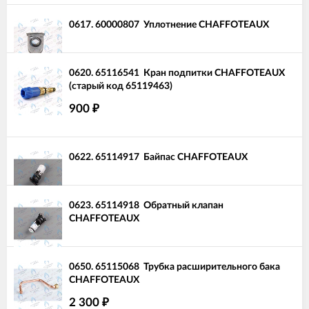
0617.
60000807
Уплотнение CHAFFOTEAUX
0620.
65116541
Кран подпитки CHAFFOTEAUX
(старый код 65119463)
900
₽
0622.
65114917
Байпас CHAFFOTEAUX
0623.
65114918
Обратный клапан
CHAFFOTEAUX
0650.
65115068
Трубка расширительного бака
CHAFFOTEAUX
2 300
₽