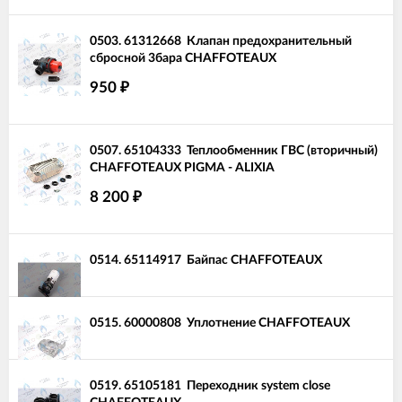
0503.
61312668
Клапан предохранительный
сбросной 3бара CHAFFOTEAUX
950
₽
0507.
65104333
Теплообменник ГВС (вторичный)
CHAFFOTEAUX PIGMA - ALIXIA
8 200
₽
0514.
65114917
Байпас CHAFFOTEAUX
0515.
60000808
Уплотнение CHAFFOTEAUX
0519.
65105181
Переходник system close