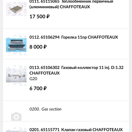
0111.
65115065
Теплообменник первичный
(алюминиевый) CHAFFOTEAUX
17 500
₽
0112.
65106294
Горелка 11np CHAFFOTEAUX
8 000
₽
0113.
65106302
Газовый коллектор 11 inj. D:1.32
CHAFFOTEAUX
G20
6 700
₽
0200.
Gas section
0201.
65115771
Клапан газовый CHAFFOTEAUX