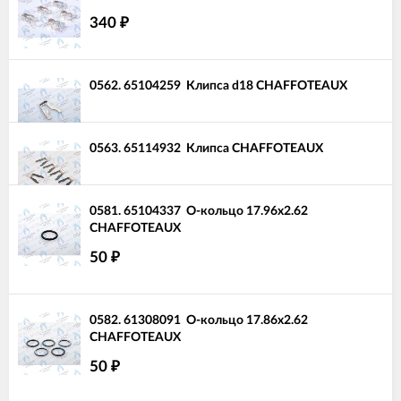
340
₽
0562.
65104259
Клипса d18 CHAFFOTEAUX
0563.
65114932
Клипса CHAFFOTEAUX
0581.
65104337
О-кольцо 17.96x2.62
CHAFFOTEAUX
50
₽
0582.
61308091
О-кольцо 17.86x2.62
CHAFFOTEAUX
50
₽