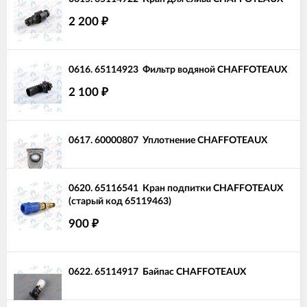
2 200
₽
0616.
65114923
Фильтр водяной CHAFFOTEAUX
2 100
₽
0617.
60000807
Уплотнение CHAFFOTEAUX
0620.
65116541
Кран подпитки CHAFFOTEAUX
(старый код 65119463)
900
₽
0622.
65114917
Байпас CHAFFOTEAUX