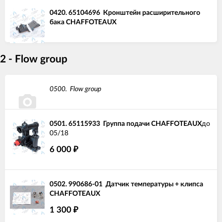
0420.
65104696
Кронштейн расширительного
бака CHAFFOTEAUX
2 - Flow group
0500.
Flow group
0501.
65115933
Группа подачи CHAFFOTEAUX
до
05/18
6 000
₽
0502.
990686-01
Датчик температуры + клипса
CHAFFOTEAUX
1 300
₽