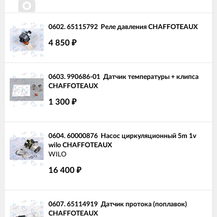
0602.
65115792
Реле давления CHAFFOTEAUX
4 850
₽
0603.
990686-01
Датчик температуры + клипса
CHAFFOTEAUX
1 300
₽
0604.
60000876
Насос циркуляционный 5m 1v
wilo CHAFFOTEAUX
WILO
16 400
₽
0607.
65114919
Датчик протока (поплавок)
CHAFFOTEAUX