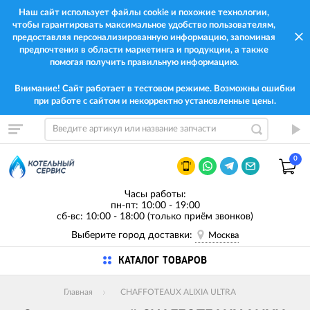
Наш сайт использует файлы cookie и похожие технологии,
чтобы гарантировать максимальное удобство пользователям,
предоставляя персонализированную информацию, запоминая
предпочтения в области маркетинга и продукции, а также
помогая получить правильную информацию.
Внимание! Сайт работает в тестовом режиме. Возможны ошибки
при работе с сайтом и некорректно установленные цены.
0
Часы работы:
пн-пт: 10:00 - 19:00
сб-вс: 10:00 - 18:00 (только приём звонков)
Выберите город доставки:
Москва
КАТАЛОГ ТОВАРОВ
Главная
CHAFFOTEAUX ALIXIA ULTRA