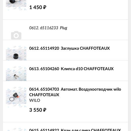
1 450
₽
0612.
65116233
Plug
0612.
65114920
Заглушка CHAFFOTEAUX
0613.
65104260
Клипса d10 CHAFFOTEAUX
0614.
65104703
Автомат. Воздухоотводчик wilo
CHAFFOTEAUX
WILO
3 550
₽
0615.
65114922
Кран для слива CHAFFOTEAUX