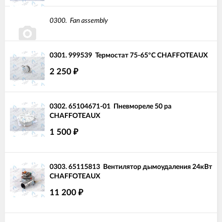
0300.
Fan assembly
0301.
999539
Термостат 75-65°C CHAFFOTEAUX
2 250
₽
0302.
65104671-01
Пневмореле 50 pa
CHAFFOTEAUX
1 500
₽
0303.
65115813
Вентилятор дымоудаления 24кВт
CHAFFOTEAUX
11 200
₽