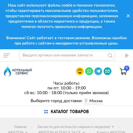
Наш сайт использует файлы cookie и похожие технологии,
чтобы гарантировать максимальное удобство пользователям,
предоставляя персонализированную информацию, запоминая
предпочтения в области маркетинга и продукции, а также
помогая получить правильную информацию.
Внимание! Сайт работает в тестовом режиме. Возможны ошибки
при работе с сайтом и некорректно установленные цены.
0
Часы работы:
пн-пт: 10:00 - 19:00
сб-вс: 10:00 - 18:00 (только приём звонков)
Выберите город доставки:
Москва
КАТАЛОГ ТОВАРОВ
Главная
Запчасти для котлов (по маркам и моделям)
ARISTON
ARISTON ALTEAS X 24 CF
Клипса ARISTON