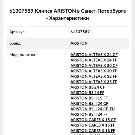
ARISTON GENUS 32 FF
ARISTON GENUS 35 FF
61307589 Клипса ARISTON в Санкт-Петербурге
ARISTON GENUS 36 FF
- Характеристики
ARISTON GENUS EVO 24 CF
ARISTON GENUS EVO 24 FF
ARISTON GENUS EVO 30 CF
Артикул
61307589
ARISTON GENUS EVO 30 FF
ARISTON GENUS EVO 32 FF
Бренд
ARISTON
ARISTON GENUS EVO 35 FF
ARISTON GENUS X 24 CF
Модель котла
ARISTON ALTEAS X 24 CF
ARISTON GENUS X 24 FF
ARISTON ALTEAS X 24 FF
ARISTON GENUS X 30 CF
ARISTON ALTEAS X 30 CF
ARISTON GENUS X 30 FF
ARISTON ALTEAS X 30 FF
ARISTON GENUS X 32 FF
ARISTON ALTEAS X 32 FF
ARISTON GENUS X 35 FF
ARISTON ALTEAS X 35 FF
ARISTON HS X 15 CF
ARISTON BS 24 CF
ARISTON HS X 15 FF
ARISTON BS 24 FF
ARISTON HS X 18 FF
ARISTON BS II 15 FF
ARISTON HS X 24 CF
ARISTON BS II 24 CF
ARISTON HS X 24 FF
ARISTON BS II 24 CF-EU
ARISTON MATIS 24 CF
ARISTON BS II 24 FF
ARISTON MATIS 24 CF-EU
ARISTON CARES X 15 CF
ARISTON MATIS 24 FF
ARISTON CARES X 15 FF
ARISTON CARES X 18 FF