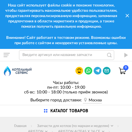
Наш сайт использует файлы cookie и похожие технологии,
чтобы гарантировать максимальное удобство пользователям,
предоставляя персонализированную информацию, запоминая
предпочтения в области маркетинга и продукции, а также
помогая получить правильную информацию.
Внимание! Сайт работает в тестовом режиме. Возможны ошибки
при работе с сайтом и некорректно установленные цены.
0
Часы работы:
пн-пт: 10:00 - 19:00
сб-вс: 10:00 - 18:00 (только приём звонков)
Выберите город доставки:
Москва
КАТАЛОГ ТОВАРОВ
Главная
Запчасти для котлов (по маркам и моделям)
ARISTON
ARISTON ALTEAS X 24 CF