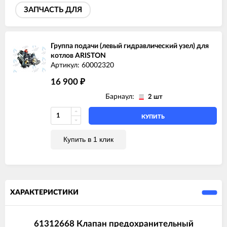
ARISTON GENUS X 35 FF
ЗАПЧАСТЬ ДЛЯ
ARISTON HS X 15 CF
ARISTON HS X 15 FF
ARISTON HS X 18 FF
ARISTON HS X 24 CF
Группа подачи (левый гидравлический узел) для
ARISTON HS X 24 FF
котлов ARISTON
ARISTON MATIS 24 CF
Артикул: 60002320
ARISTON MATIS 24 CF-EU
16 900
ARISTON MATIS 24 FF
₽
Барнаул:
2 шт
КУПИТЬ
Купить в 1 клик
ХАРАКТЕРИСТИКИ
61312668 Клапан предохранительный