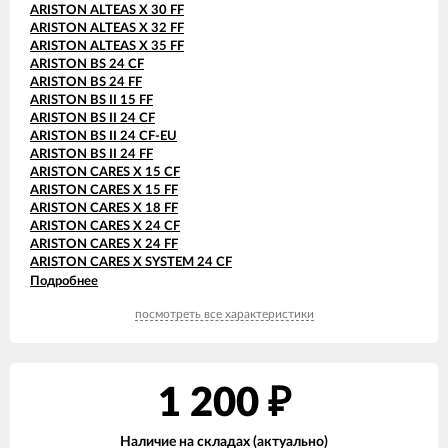
ARISTON ALTEAS X 30 FF
ARISTON ALTEAS X 32 FF
ARISTON ALTEAS X 35 FF
ARISTON BS 24 CF
ARISTON BS 24 FF
ARISTON BS II 15 FF
ARISTON BS II 24 CF
ARISTON BS II 24 CF-EU
ARISTON BS II 24 FF
ARISTON CARES X 15 CF
ARISTON CARES X 15 FF
ARISTON CARES X 18 FF
ARISTON CARES X 24 CF
ARISTON CARES X 24 FF
ARISTON CARES X SYSTEM 24 CF
ARISTON CARES X SYSTEM 24 FF
Подробнее
ARISTON CLAS 24 CF
посмотреть все характеристики
ARISTON CLAS 24 FF
ARISTON CLAS 28 FF
ARISTON CLAS B 24 CF
ARISTON CLAS B 24 FF
ARISTON CLAS B 28 FF
1 200
₽
ARISTON CLAS B 30 FF
ARISTON CLAS B EVO 24 FF
Наличие на складах (актуально)
ARISTON CLAS B EVO 28 FF