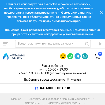
Наш сайт использует файлы cookie и похожие технологии,
чтобы гарантировать максимальное удобство пользователям,
предоставляя персонализированную информацию, запоминая
предпочтения в области маркетинга и продукции, а также
помогая получить правильную информацию.
Внимание! Сайт работает в тестовом режиме. Возможны ошибки
при работе с сайтом и некорректно установленные цены.
0
Часы работы:
пн-пт: 10:00 - 19:00
сб-вс: 10:00 - 18:00 (только приём звонков)
Выберите город доставки:
Москва
КАТАЛОГ ТОВАРОВ
Главная
Запчасти для котлов (по маркам и моделям)
ARISTON
ARISTON GENUS EVO