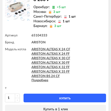
ARISTON GENUS EVO 32 FF
ARISTON GENUS EVO 35 FF
Оренбург:
>5 шт
Москва:
3 шт
Санкт-Петербург:
1 шт
Новосибирск:
1 шт
Барнаул:
3 шт
Артикул
65104333
Бренд
ARISTON
Модель котла
ARISTON ALTEAS X 24 CF
ARISTON ALTEAS X 24 FF
ARISTON ALTEAS X 30 CF
ARISTON ALTEAS X 30 FF
ARISTON ALTEAS X 32 FF
ARISTON ALTEAS X 35 FF
ARISTON BS 24 CF
Подробнее
ARISTON BS 24 FF
ARISTON BS II 15 FF
т
ARISTON BS II 24 CF
ARISTON BS II 24 CF-EU
ARISTON BS II 24 FF
КУПИТЬ
ARISTON CARES X 15 CF
ARISTON CARES X 15 FF
Купить в 1 клик