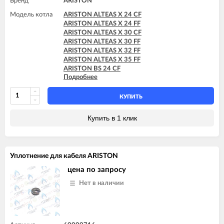
Бренд
ARISTON
Модель котла
ARISTON ALTEAS X 24 CF
ARISTON ALTEAS X 24 FF
ARISTON ALTEAS X 30 CF
ARISTON ALTEAS X 30 FF
ARISTON ALTEAS X 32 FF
ARISTON ALTEAS X 35 FF
ARISTON BS 24 CF
Подробнее
ARISTON BS 24 FF
ARISTON BS II 15 FF
ARISTON BS II 24 CF
КУПИТЬ
ARISTON BS II 24 CF-EU
ARISTON BS II 24 FF
Купить в 1 клик
ARISTON CLAS 24 CF
ARISTON CLAS 24 FF
ARISTON CLAS 28 FF
ARISTON CLAS EVO 24 CF
Уплотнение для кабеля ARISTON
ARISTON CLAS EVO 24 CF-EU
ARISTON CLAS EVO 24 FF
цена по запросу
ARISTON CLAS EVO 24 FF TK
Нет в наличии
ARISTON CLAS EVO 28 CF
ARISTON CLAS EVO 28 FF
ARISTON CLAS EVO SYSTEM 24 CF
ARISTON CLAS EVO SYSTEM 24 FF
ARISTON CLAS EVO SYSTEM 28 CF