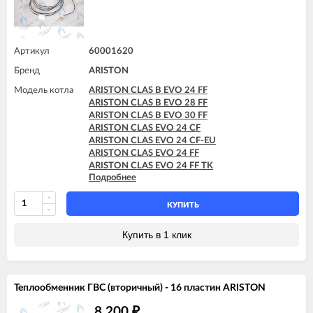
ARISTON GENUS EVO 30 CF
ARISTON GENUS EVO 30 FF
ARISTON GENUS EVO 32 FF
ARISTON GENUS EVO 35 FF
Артикул
60001620
ARISTON MATIS 24 CF
ARISTON MATIS 24 CF-EU
Бренд
ARISTON
ARISTON MATIS 24 FF
Модель котла
ARISTON CLAS B EVO 24 FF
ARISTON CLAS B EVO 28 FF
ARISTON CLAS B EVO 30 FF
ARISTON CLAS EVO 24 CF
ARISTON CLAS EVO 24 CF-EU
ARISTON CLAS EVO 24 FF
ARISTON CLAS EVO 24 FF TK
Подробнее
ARISTON CLAS EVO 28 CF
ARISTON CLAS EVO 28 FF
ARISTON CLAS EVO SYSTEM 24 CF
КУПИТЬ
ARISTON CLAS EVO SYSTEM 24 FF
ARISTON CLAS EVO SYSTEM 28 CF
Купить в 1 клик
ARISTON CLAS EVO SYSTEM 28 FF
ARISTON CLAS EVO SYSTEM 32 FF
ARISTON GENUS EVO 24 CF
ARISTON GENUS EVO 24 FF
Теплообменник ГВС (вторичный) - 16 пластин ARISTON
ARISTON GENUS EVO 30 CF
ARISTON GENUS EVO 30 FF
8 200
₽