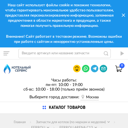
Наш сайт использует файлы cookie и похожие технологии,
чтобы гарантировать максимальное удобство пользователям,
предоставляя персонализированную информацию, запоминая
предпочтения в области маркетинга и продукции, а также
помогая получить правильную информацию.
Внимание! Сайт работает в тестовом режиме. Возможны ошибки
при работе с сайтом и некорректно установленные цены.
0
Часы работы:
пн-пт: 10:00 - 19:00
сб-вс: 10:00 - 18:00 (только приём звонков)
Выберите город доставки:
Москва
КАТАЛОГ ТОВАРОВ
Главная
Запчасти для котлов (по маркам и моделям)
FERROLI
FERROLI ARENA C13