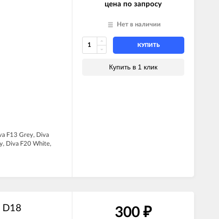
цена по запросу
I
Нет в наличии
КУПИТЬ
Купить в 1 клик
iva F13 Grey, Diva
y, Diva F20 White,
а D18
300
₽