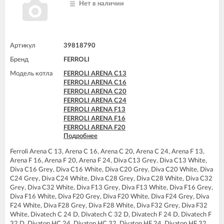
Нет в наличии
FERROLI DIVAtop ST F24
FERROLI DIVAtop ST F32
Артикул
39818790
Бренд
FERROLI
Модель котла
FERROLI ARENA C13
FERROLI ARENA C16
FERROLI ARENA C20
FERROLI ARENA C24
FERROLI ARENA F13
FERROLI ARENA F16
FERROLI ARENA F20
Подробнее
FERROLI ARENA F24
FERROLI BLUEHELIX TECH 25 A
Ferroli Arena C 13, Arena C 16, Arena C 20, Arena C 24, Arena F 13,
FERROLI BLUEHELIX TECH 25C
Arena F 16, Arena F 20, Arena F 24, Diva C13 Grey, Diva C13 White,
FERROLI BLUEHELIX TECH 35 A
Diva C16 Grey, Diva C16 White, Diva C20 Grey, Diva C20 White, Diva
FERROLI BLUEHELIX TECH 35C
C24 Grey, Diva C24 White, Diva C28 Grey, Diva C28 White, Diva C32
FERROLI DIVA C13
Grey, Diva C32 White, Diva F13 Grey, Diva F13 White, Diva F16 Grey,
FERROLI DIVA C16
Diva F16 White, Diva F20 Grey, Diva F20 White, Diva F24 Grey, Diva
FERROLI DIVA C20
F24 White, Diva F28 Grey, Diva F28 White, Diva F32 Grey, Diva F32
FERROLI DIVA C24
White, Divatech C 24 D, Divatech C 32 D, Divatech F 24 D, Divatech F
FERROLI DIVA C28
32 D, Divatop HC 24, Divatop HC 32, Divatop HF 24, Divatop HF 32,