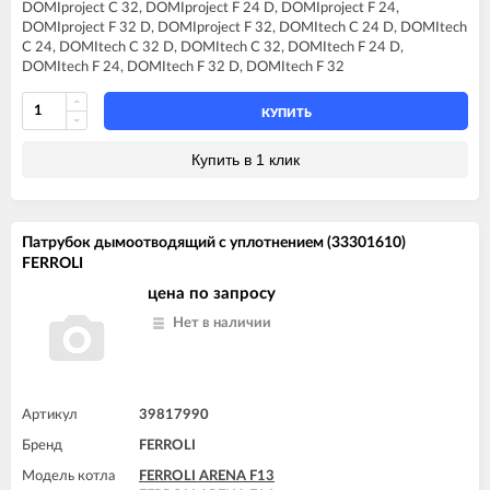
DOMIproject C 32, DOMIproject F 24 D, DOMIproject F 24,
FERROLI DIVA F28
DOMIproject F 32 D, DOMIproject F 32, DOMItech C 24 D, DOMItech
FERROLI DIVA F32
C 24, DOMItech C 32 D, DOMItech C 32, DOMItech F 24 D,
FERROLI DIVA F37
DOMItech F 24, DOMItech F 32 D, DOMItech F 32
FERROLI DIVA HC24
FERROLI DIVA HF24
FERROLI DIVA HF32
КУПИТЬ
FERROLI DIVAproject F24
FERROLI DIVAtech C24 D
Купить в 1 клик
FERROLI DIVAtech C32 D
FERROLI DIVAtech F24 D
FERROLI DIVAtech F32 D
FERROLI DIVAtop C24
Патрубок дымоотводящий с уплотнением (33301610)
FERROLI DIVAtop C32
FERROLI
FERROLI DIVAtop F24
FERROLI DIVAtop F32
цена по запросу
FERROLI DIVAtop F37
Нет в наличии
FERROLI DIVAtop HC24
FERROLI DIVAtop HC32
FERROLI DIVAtop HF24
FERROLI DIVAtop HF32
FERROLI DIVAtop Low Nox C24
Артикул
39817990
FERROLI DIVAtop Low Nox C32
Бренд
FERROLI
FERROLI DIVAtop Low Nox F24
FERROLI DIVAtop Low Nox F32
Модель котла
FERROLI ARENA F13
FERROLI DIVAtop micro C24