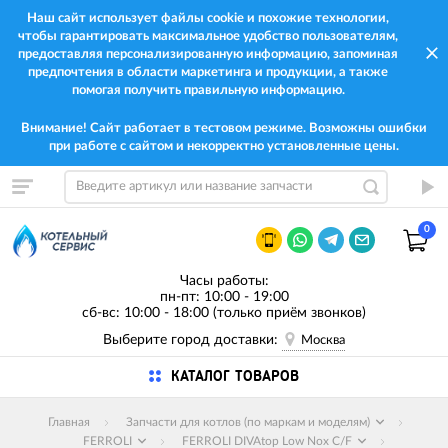
Наш сайт использует файлы cookie и похожие технологии,
чтобы гарантировать максимальное удобство пользователям,
предоставляя персонализированную информацию, запоминая
предпочтения в области маркетинга и продукции, а также
помогая получить правильную информацию.
Внимание! Сайт работает в тестовом режиме. Возможны ошибки
при работе с сайтом и некорректно установленные цены.
0
Часы работы:
пн-пт: 10:00 - 19:00
сб-вс: 10:00 - 18:00 (только приём звонков)
Выберите город доставки:
Москва
КАТАЛОГ ТОВАРОВ
Главная
Запчасти для котлов (по маркам и моделям)
FERROLI
FERROLI DIVAtop Low Nox C/F