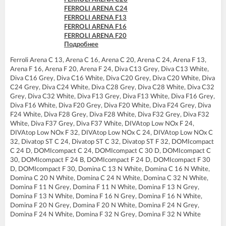
FERROLI DOMIcompact C30 D
FERROLI ARENA C24
FERROLI DOMIcompact F24
FERROLI ARENA F13
FERROLI DOMIcompact F24 B
FERROLI ARENA F16
FERROLI DOMIcompact F24 D
FERROLI ARENA F20
FERROLI DOMIcompact F30
Подробнее
FERROLI ARENA F24
FERROLI DOMIcompact F30 B
FERROLI DIVA C13
FERROLI DOMIcompact F30 D
Ferroli Arena C 13, Arena C 16, Arena C 20, Arena C 24, Arena F 13,
FERROLI DIVA C16
FERROLI DOMINA C13 N
Arena F 16, Arena F 20, Arena F 24, Diva C13 Grey, Diva C13 White,
FERROLI DIVA C20
FERROLI DOMINA C16 N
Diva C16 Grey, Diva C16 White, Diva C20 Grey, Diva C20 White, Diva
FERROLI DIVA C24
FERROLI DOMINA C20 N
C24 Grey, Diva C24 White, Diva C28 Grey, Diva C28 White, Diva C32
FERROLI DIVA C28
FERROLI DOMINA C24 N
Grey, Diva C32 White, Diva F13 Grey, Diva F13 White, Diva F16 Grey,
FERROLI DIVA C32
FERROLI DOMINA C32 N
Diva F16 White, Diva F20 Grey, Diva F20 White, Diva F24 Grey, Diva
FERROLI DIVA F13
FERROLI DOMINA F13 N
F24 White, Diva F28 Grey, Diva F28 White, Diva F32 Grey, Diva F32
FERROLI DIVA F16
FERROLI DOMINA F16 N
White, Diva F37 Grey, Diva F37 White, DIVAtop Low NOx F 24,
FERROLI DIVA F20
FERROLI DOMINA F20 N
DIVAtop Low NOx F 32, DIVAtop Low NOx С 24, DIVAtop Low NOx С
FERROLI DIVA F24
FERROLI DOMINA F24 N
32, Divatop ST C 24, Divatop ST C 32, Divatop ST F 32, DOMIcompact
FERROLI DIVA F28
FERROLI DOMINA F32 N
C 24 D, DOMIcompact C 24, DOMIcompact C 30 D, DOMIcompact C
FERROLI DIVA F32
FERROLI DOMIproject C24
30, DOMIcompact F 24 B, DOMIcompact F 24 D, DOMIcompact F 30
FERROLI DIVA F37
FERROLI DOMIproject C24 D
D, DOMIcompact F 30, Domina C 13 N White, Domina C 16 N White,
FERROLI DIVA HC24
FERROLI DOMIproject C32
Domina C 20 N White, Domina C 24 N White, Domina C 32 N White,
FERROLI DIVA HF24
FERROLI DOMIproject C32 D
Domina F 11 N Grey, Domina F 11 N White, Domina F 13 N Grey,
FERROLI DIVA HF32
FERROLI DOMIproject F24
Domina F 13 N White, Domina F 16 N Grey, Domina F 16 N White,
FERROLI DIVAproject F24
FERROLI DOMIproject F24 D
Domina F 20 N Grey, Domina F 20 N White, Domina F 24 N Grey,
FERROLI DIVAtop Low Nox C24
FERROLI DOMIproject F32
Domina F 24 N White, Domina F 32 N Grey, Domina F 32 N White
FERROLI DIVAtop Low Nox C32
FERROLI DOMIproject F32 D