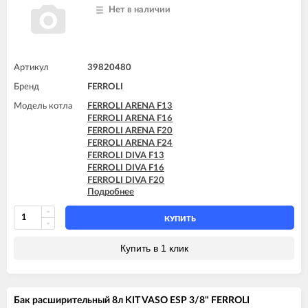
Нет в наличии
Артикул
39820480
Бренд
FERROLI
Модель котла
FERROLI ARENA F13
FERROLI ARENA F16
FERROLI ARENA F20
FERROLI ARENA F24
FERROLI DIVA F13
FERROLI DIVA F16
FERROLI DIVA F20
Подробнее
FERROLI DIVA F24
FERROLI DIVA F28
FERROLI DIVA F32
КУПИТЬ
FERROLI DIVA F37
FERROLI DIVA HF24
Купить в 1 клик
FERROLI DIVA HF32
FERROLI DIVAproject F24
FERROLI DIVAtech D F24
FERROLI DIVAtech D F32
Бак расширительный 8л KIT VASO ESP 3/8" FERROLI
FERROLI DIVAtech D F37