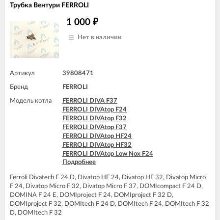
FERROLI DIVAtop micro LN C32
Трубка Вентури FERROLI
FERROLI DIVAtop micro LN F24
FERROLI DIVAtop micro LN F32
1 000
₽
FERROLI DOMIcompact C24
FERROLI DOMIcompact C30
Нет в наличии
FERROLI DOMIcompact C30 D
FERROLI DOMIcompact F24
FERROLI DOMIcompact F24 B
FERROLI DOMIcompact F24 D
Артикул
39808471
FERROLI DOMIcompact F30
Бренд
FERROLI
FERROLI DOMIcompact F30 B
FERROLI DOMIcompact F30 D
Модель котла
FERROLI DIVA F37
FERROLI DOMINA C13 N
FERROLI DIVAtop F24
FERROLI DOMINA C16 N
FERROLI DIVAtop F32
FERROLI DOMINA C20 N
FERROLI DIVAtop F37
FERROLI DOMINA C24 N
FERROLI DIVAtop HF24
FERROLI DOMINA C32 N
FERROLI DIVAtop HF32
FERROLI DOMINA F13 N
FERROLI DIVAtop Low Nox F24
FERROLI DOMINA F16 N
Подробнее
FERROLI DIVAtop Low Nox F32
FERROLI DOMINA F20 N
FERROLI DIVAtop micro F24
FERROLI DOMINA F24 N
Ferroli Divatech F 24 D, Divatop HF 24, Divatop HF 32, Divatop Micro
FERROLI DIVAtop micro F32
FERROLI DOMINA F32 N
F 24, Divatop Micro F 32, Divatop Micro F 37, DOMIcompact F 24 D,
FERROLI DIVAtop micro F37
FERROLI DOMIproject C24
DOMINA F 24 E, DOMIproject F 24, DOMIproject F 32 D,
FERROLI DIVAtop micro LN F24
FERROLI DOMIproject C24 D
DOMIproject F 32, DOMItech F 24 D, DOMItech F 24, DOMItech F 32
FERROLI DIVAtop micro LN F32
FERROLI DOMIproject C32
D, DOMItech F 32
FERROLI DIVAtop ST F24