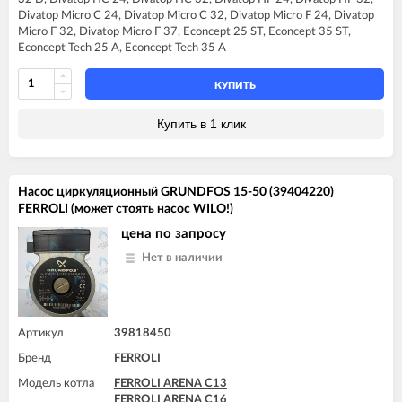
FERROLI DIVA C32
Divatop Micro C 24, Divatop Micro C 32, Divatop Micro F 24, Divatop
FERROLI DIVA F13
Micro F 32, Divatop Micro F 37, Econcept 25 ST, Econcept 35 ST,
FERROLI DIVA F16
Econcept Tech 25 A, Econcept Tech 35 A
FERROLI DIVA F20
FERROLI DIVA F24
FERROLI DIVA F28
КУПИТЬ
FERROLI DIVA F32
FERROLI DIVA F37
Купить в 1 клик
FERROLI DIVAproject F24
FERROLI DIVAtop C24
FERROLI DIVAtop C32
FERROLI DIVAtop F24
Насос циркуляционный GRUNDFOS 15-50 (39404220)
FERROLI DIVAtop F32
FERROLI (может стоять насос WILO!)
FERROLI DIVAtop F37
FERROLI DIVAtop HC24
цена по запросу
FERROLI DIVAtop HC32
Нет в наличии
FERROLI DIVAtop HF24
FERROLI DIVAtop HF32
FERROLI DIVAtop Low Nox C24
FERROLI DIVAtop Low Nox F24
FERROLI DIVAtop Low Nox F32
Артикул
39818450
FERROLI DIVAtop micro C24
Бренд
FERROLI
FERROLI DIVAtop micro C32
FERROLI DIVAtop micro F24
Модель котла
FERROLI ARENA C13
FERROLI DIVAtop micro F32
FERROLI ARENA C16