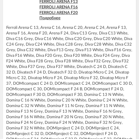
FERROLI ARENA F13
FERROLI ARENA F16
FERROLI ARENA F20
Подробнее
FERROLI ARENA F24
FERROLI BLUEHELIX PRO 25 C
Ferroli Arena C 13, Arena C 16, Arena C 20, Arena C 24, Arena F 13,
FERROLI BLUEHELIX PRO 32 C
Arena F 16, Arena F 20, Arena F 24, Diva C13 Grey, Diva C13 White,
FERROLI BLUEHELIX TECH 25C
Diva C16 Grey, Diva C16 White, Diva C20 Grey, Diva C20 White, Diva
FERROLI BLUEHELIX TECH 35C
C24 Grey, Diva C24 White, Diva C28 Grey, Diva C28 White, Diva C32
FERROLI DIVA C13
Grey, Diva C32 White, Diva F13 Grey, Diva F13 White, Diva F16 Grey,
FERROLI DIVA C16
Diva F16 White, Diva F20 Grey, Diva F20 White, Diva F24 Grey, Diva
FERROLI DIVA C20
F24 White, Diva F28 Grey, Diva F28 White, Diva F32 Grey, Diva F32
FERROLI DIVA C24
White, Diva F37 Grey, Diva F37 White, Divatech C 24 D, Divatech C
FERROLI DIVA C28
32 D, Divatech F 24 D, Divatech F 32 D, Divatop Micro C 24, Divatop
FERROLI DIVA C32
Micro C 32, Divatop Micro F 24, Divatop Micro F 32, Divatop Micro F
FERROLI DIVA F13
37, DOMIcompact C 24 D, DOMIcompact C 24, DOMIcompact C 30 D,
FERROLI DIVA F16
DOMIcompact C 30, DOMIcompact F 24 B, DOMIcompact F 24 D,
FERROLI DIVA F20
DOMIcompact F 30 D, DOMIcompact F 30, Domina C 13 N White,
FERROLI DIVA F24
Domina C 16 N White, Domina C 20 N White, Domina C 24 N White,
FERROLI DIVA F28
Domina C 32 N White, Domina F 11 N Grey, Domina F 11 N White,
FERROLI DIVA F32
Domina F 13 N Grey, Domina F 13 N White, Domina F 16 N Grey,
FERROLI DIVA F37
Domina F 16 N White, Domina F 20 N Grey, Domina F 20 N White,
FERROLI DIVAproject F24
Domina F 24 N Grey, Domina F 24 N White, Domina F 32 N Grey,
FERROLI DIVAtech C24 D
Domina F 32 N White, DOMIproject C 24 D, DOMIproject C 24,
FERROLI DIVAtech C32 D
DOMIproject C 32 D, DOMIproject C 32, DOMIproject F 24 D,
FERROLI DIVAtech F24 D