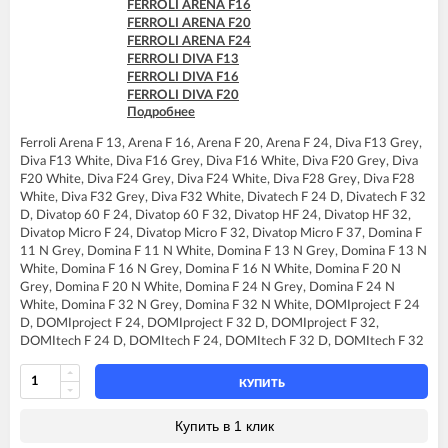
FERROLI ARENA F16
FERROLI DIVAtop micro C32
FERROLI ARENA F20
FERROLI DIVAtop micro F24
FERROLI ARENA F24
FERROLI DIVAtop micro F32
FERROLI DIVA F13
FERROLI DIVAtop micro F37
FERROLI DIVA F16
FERROLI DIVAtop micro LN C24
FERROLI DIVA F20
FERROLI DIVAtop micro LN C32
Подробнее
FERROLI DIVA F24
FERROLI DIVAtop micro LN F24
FERROLI DIVA F28
FERROLI DIVAtop micro LN F32
Ferroli Arena F 13, Arena F 16, Arena F 20, Arena F 24, Diva F13 Grey,
FERROLI DIVA F32
FERROLI DIVAtop ST C24
Diva F13 White, Diva F16 Grey, Diva F16 White, Diva F20 Grey, Diva
FERROLI DIVA F37
FERROLI DIVAtop ST C32
F20 White, Diva F24 Grey, Diva F24 White, Diva F28 Grey, Diva F28
FERROLI DIVA HF24
FERROLI DIVAtop ST F24
White, Diva F32 Grey, Diva F32 White, Divatech F 24 D, Divatech F 32
FERROLI DIVA HF32
FERROLI DIVAtop ST F32
D, Divatop 60 F 24, Divatop 60 F 32, Divatop HF 24, Divatop HF 32,
FERROLI DIVAproject F24
FERROLI DOMIcompact C24
Divatop Micro F 24, Divatop Micro F 32, Divatop Micro F 37, Domina F
FERROLI DIVAtech D F24
FERROLI DOMIcompact C30
11 N Grey, Domina F 11 N White, Domina F 13 N Grey, Domina F 13 N
FERROLI DIVAtech D F32
FERROLI DOMIcompact C30 D
White, Domina F 16 N Grey, Domina F 16 N White, Domina F 20 N
FERROLI DIVAtech D F37
FERROLI DOMIcompact F24
Grey, Domina F 20 N White, Domina F 24 N Grey, Domina F 24 N
FERROLI DIVAtech D HF24
FERROLI DOMIcompact F24 B
White, Domina F 32 N Grey, Domina F 32 N White, DOMIproject F 24
FERROLI DIVAtech D HF32
FERROLI DOMIcompact F24 D
D, DOMIproject F 24, DOMIproject F 32 D, DOMIproject F 32,
FERROLI DIVAtech F24 D
FERROLI DOMIcompact F30
DOMItech F 24 D, DOMItech F 24, DOMItech F 32 D, DOMItech F 32
FERROLI DIVAtech F32 D
FERROLI DOMIcompact F30 B
FERROLI DIVAtop 60 F24
FERROLI DOMIcompact F30 D
FERROLI DIVAtop 60 F32
КУПИТЬ
FERROLI DOMINA C13 N
FERROLI DIVAtop F24
FERROLI DOMINA C16 N
FERROLI DIVAtop F32
Купить в 1 клик
FERROLI DOMINA C20 N
FERROLI DIVAtop F37
FERROLI DOMINA C24 N