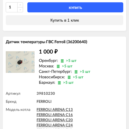
FERROLI DOMIproject C32 D
FERROLI DIVAtop ST F32
FERROLI DOMIproject F24
FERROLI DOMIcompact F24
КУПИТЬ
FERROLI DOMIproject F24 D
FERROLI DOMIcompact F24 D
FERROLI DOMIproject F32
FERROLI DOMIcompact F30
Купить в 1 клик
FERROLI DOMIproject F32 D
FERROLI DOMIproject F24
FERROLI DOMItech C24
FERROLI DOMIproject F32
FERROLI DOMItech C24 D
FERROLI DOMItech F24
FERROLI DOMItech C32
FERROLI DOMItech F32
Датчик температуры ГВС Ferroli (36200640)
FERROLI DOMItech C32 D
FERROLI DOMItop F24 E
FERROLI DOMItech F24
1 000
₽
FERROLI DOMItech F24 D
FERROLI DOMItech F32
Оренбург:
>5 шт
FERROLI DOMItech F32 D
Москва:
>5 шт
Санкт-Петербург:
>5 шт
Новосибирск:
>5 шт
Барнаул:
>5 шт
Артикул
39810230
Бренд
FERROLI
Модель котла
FERROLI ARENA C13
FERROLI ARENA C16
FERROLI ARENA C20
FERROLI ARENA C24