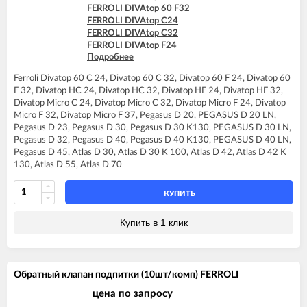
FERROLI DIVAtop 60 F32
FERROLI DIVAtop C24
FERROLI DIVAtop C32
FERROLI DIVAtop F24
Подробнее
FERROLI DIVAtop F32
FERROLI DIVAtop F37
Ferroli Divatop 60 C 24, Divatop 60 C 32, Divatop 60 F 24, Divatop 60
FERROLI DIVAtop HC24
F 32, Divatop HC 24, Divatop HC 32, Divatop HF 24, Divatop HF 32,
FERROLI DIVAtop HC32
Divatop Micro C 24, Divatop Micro C 32, Divatop Micro F 24, Divatop
FERROLI DIVAtop HF24
Micro F 32, Divatop Micro F 37, Pegasus D 20, PEGASUS D 20 LN,
FERROLI DIVAtop HF32
Pegasus D 23, Pegasus D 30, Pegasus D 30 K130, PEGASUS D 30 LN,
FERROLI DIVAtop Low Nox C24
Pegasus D 32, Pegasus D 40, Pegasus D 40 K130, PEGASUS D 40 LN,
FERROLI DIVAtop Low Nox C32
Pegasus D 45, Atlas D 30, Atlas D 30 K 100, Atlas D 42, Atlas D 42 K
FERROLI DIVAtop Low Nox F24
130, Atlas D 55, Atlas D 70
FERROLI DIVAtop Low Nox F32
FERROLI DIVAtop micro C24
FERROLI DIVAtop micro C32
КУПИТЬ
FERROLI DIVAtop micro F24
FERROLI DIVAtop micro F32
Купить в 1 клик
FERROLI DIVAtop micro F37
FERROLI DIVAtop micro LN C24
FERROLI DIVAtop micro LN C32
FERROLI DIVAtop micro LN F24
Обратный клапан подпитки (10шт/комп) FERROLI
FERROLI DIVAtop micro LN F32
FERROLI DIVAtop ST C24
цена по запросу
FERROLI DIVAtop ST C32