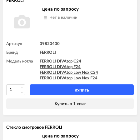
FERROLI
FERROLI DIVAtop ST C32
цена по запросу
FERROLI DIVAtop ST F24
FERROLI DIVAtop ST F32
Нет в наличии
Артикул
39820430
Бренд
FERROLI
Модель котла
FERROLI DIVAtop C24
FERROLI DIVAtop F24
FERROLI DIVAtop Low Nox C24
FERROLI DIVAtop Low Nox F24
КУПИТЬ
Купить в 1 клик
Стекло смотровое FERROLI
цена по запросу