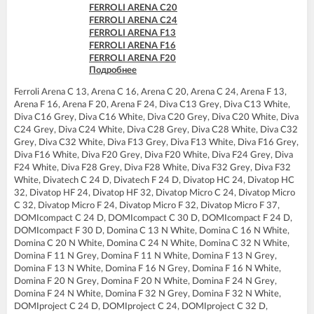
FERROLI ARENA C20
FERROLI ARENA C24
FERROLI ARENA F13
FERROLI ARENA F16
FERROLI ARENA F20
Подробнее
FERROLI ARENA F24
FERROLI BLUEHELIX PRO 25 C
Ferroli Arena C 13, Arena C 16, Arena C 20, Arena C 24, Arena F 13,
FERROLI BLUEHELIX PRO 32 C
Arena F 16, Arena F 20, Arena F 24, Diva C13 Grey, Diva C13 White,
FERROLI BLUEHELIX TECH 18A-E
Diva C16 Grey, Diva C16 White, Diva C20 Grey, Diva C20 White, Diva
FERROLI BLUEHELIX TECH 25 A
C24 Grey, Diva C24 White, Diva C28 Grey, Diva C28 White, Diva C32
FERROLI BLUEHELIX TECH 25A-E
Grey, Diva C32 White, Diva F13 Grey, Diva F13 White, Diva F16 Grey,
FERROLI BLUEHELIX TECH 25C
Diva F16 White, Diva F20 Grey, Diva F20 White, Diva F24 Grey, Diva
FERROLI BLUEHELIX TECH 35 A
F24 White, Diva F28 Grey, Diva F28 White, Diva F32 Grey, Diva F32
FERROLI BLUEHELIX TECH 35A-E
White, Divatech C 24 D, Divatech F 24 D, Divatop HC 24, Divatop HC
FERROLI BLUEHELIX TECH 35C
32, Divatop HF 24, Divatop HF 32, Divatop Micro C 24, Divatop Micro
FERROLI DIVA C13
C 32, Divatop Micro F 24, Divatop Micro F 32, Divatop Micro F 37,
FERROLI DIVA C16
DOMIcompact C 24 D, DOMIcompact C 30 D, DOMIcompact F 24 D,
FERROLI DIVA C20
DOMIcompact F 30 D, Domina C 13 N White, Domina C 16 N White,
FERROLI DIVA C24
Domina C 20 N White, Domina C 24 N White, Domina C 32 N White,
FERROLI DIVA C28
Domina F 11 N Grey, Domina F 11 N White, Domina F 13 N Grey,
FERROLI DIVA C32
Domina F 13 N White, Domina F 16 N Grey, Domina F 16 N White,
FERROLI DIVA F13
Domina F 20 N Grey, Domina F 20 N White, Domina F 24 N Grey,
FERROLI DIVA F16
Domina F 24 N White, Domina F 32 N Grey, Domina F 32 N White,
FERROLI DIVA F20
DOMIproject C 24 D, DOMIproject C 24, DOMIproject C 32 D,
FERROLI DIVA F24