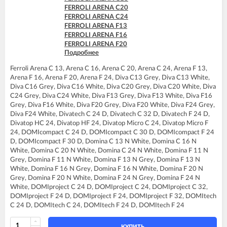
FERROLI DIVAtop micro F37
FERROLI ARENA C20
FERROLI DIVAtop micro LN C24
FERROLI ARENA C24
FERROLI DIVAtop micro LN C32
FERROLI ARENA F13
FERROLI DIVAtop micro LN F24
FERROLI ARENA F16
FERROLI DIVAtop micro LN F32
FERROLI ARENA F20
FERROLI DIVAtop ST C24
Подробнее
FERROLI ARENA F24
FERROLI DIVAtop ST C32
FERROLI BLUEHELIX PRO 25 C
FERROLI DIVAtop ST F24
Ferroli Arena C 13, Arena C 16, Arena C 20, Arena C 24, Arena F 13,
FERROLI BLUEHELIX TECH 25 A
FERROLI DIVAtop ST F32
Arena F 16, Arena F 20, Arena F 24, Diva C13 Grey, Diva C13 White,
FERROLI BLUEHELIX TECH 25C
Diva C16 Grey, Diva C16 White, Diva C20 Grey, Diva C20 White, Diva
FERROLI DIVA C13
C24 Grey, Diva C24 White, Diva F13 Grey, Diva F13 White, Diva F16
FERROLI DIVA C16
Grey, Diva F16 White, Diva F20 Grey, Diva F20 White, Diva F24 Grey,
FERROLI DIVA C20
Diva F24 White, Divatech C 24 D, Divatech C 32 D, Divatech F 24 D,
FERROLI DIVA C24
Divatop HC 24, Divatop HF 24, Divatop Micro C 24, Divatop Micro F
FERROLI DIVA F13
24, DOMIcompact C 24 D, DOMIcompact C 30 D, DOMIcompact F 24
FERROLI DIVA F16
D, DOMIcompact F 30 D, Domina C 13 N White, Domina C 16 N
FERROLI DIVA F20
White, Domina C 20 N White, Domina C 24 N White, Domina F 11 N
FERROLI DIVA F24
Grey, Domina F 11 N White, Domina F 13 N Grey, Domina F 13 N
FERROLI DIVAtop C24
White, Domina F 16 N Grey, Domina F 16 N White, Domina F 20 N
FERROLI DIVAtop F24
Grey, Domina F 20 N White, Domina F 24 N Grey, Domina F 24 N
FERROLI DIVAtop HC24
White, DOMIproject C 24 D, DOMIproject C 24, DOMIproject C 32,
FERROLI DIVAtop HF24
DOMIproject F 24 D, DOMIproject F 24, DOMIproject F 32, DOMItech
FERROLI DIVAtop Low Nox C24
C 24 D, DOMItech C 24, DOMItech F 24 D, DOMItech F 24
FERROLI DIVAtop Low Nox F24
FERROLI DIVAtop micro C24
FERROLI DIVAtop micro F24
КУПИТЬ