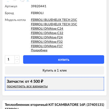
Артикул
39820441
Бренд
FERROLI
Модель котла
FERROLI BLUEHELIX TECH 25C
FERROLI BLUEHELIX TECH 35C
FERROLI DIVAtop C24
FERROLI DIVAtop C32
FERROLI DIVAtop F24
FERROLI DIVAtop F32
FERROLI DIVAtop F37
Подробнее
FERROLI DIVAtop Low Nox C24
FERROLI DIVAtop Low Nox C32
FERROLI DIVAtop Low Nox F24
КУПИТЬ
FERROLI DIVAtop Low Nox F32
FERROLI DIVAtop micro C24
Купить в 1 клик
FERROLI DIVAtop micro C32
FERROLI DIVAtop micro F24
Запчасти: от 4 500
FERROLI DIVAtop micro F32
₽
FERROLI DIVAtop micro F37
посмотреть все варианты
FERROLI DIVAtop micro LN C24
FERROLI DIVAtop micro LN C32
FERROLI DIVAtop micro LN F24
FERROLI DIVAtop micro LN F32
Теплообменник вторичный KIT SCAMBIATORE 16P. (37405131)
FERROLI DIVAtop ST C24