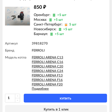
850
₽
Оренбург:
>5 шт
Москва:
>5 шт
Санкт-Петербург:
5 шт
Новосибирск:
>5 шт
Барнаул:
>5 шт
Артикул
39818270
Бренд
FERROLI
Модель котла
FERROLI ARENA C13
FERROLI ARENA C16
FERROLI ARENA C20
FERROLI ARENA C24
FERROLI ARENA F13
FERROLI ARENA F16
FERROLI ARENA F20
Подробнее
FERROLI ARENA F24
FERROLI BLUEHELIX PRO 25 C
FERROLI BLUEHELIX PRO 32 C
КУПИТЬ
FERROLI BLUEHELIX TECH 18A-E
FERROLI BLUEHELIX TECH 25 A
Купить в 1 клик
FERROLI BLUEHELIX TECH 25A-E