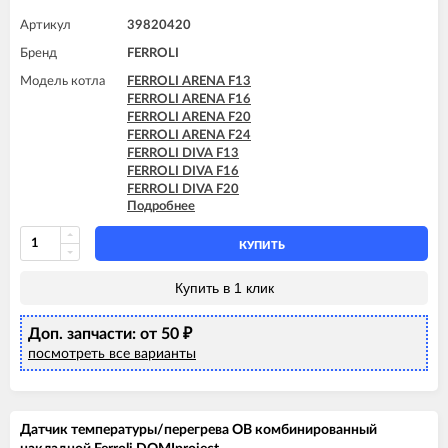
Артикул
39820420
Бренд
FERROLI
Модель котла
FERROLI ARENA F13
FERROLI ARENA F16
FERROLI ARENA F20
FERROLI ARENA F24
FERROLI DIVA F13
FERROLI DIVA F16
FERROLI DIVA F20
Подробнее
FERROLI DIVA F24
FERROLI DIVA HF24
FERROLI DIVAproject F24
КУПИТЬ
FERROLI DIVAtech D F24
FERROLI DIVAtech D HF24
Купить в 1 клик
FERROLI DIVAtech F24 D
FERROLI DIVAtop F24
Доп. запчасти: от 50
FERROLI DIVAtop HF24
₽
FERROLI DIVAtop Low Nox F24
посмотреть все варианты
FERROLI DIVAtop micro F24
FERROLI DIVAtop micro LN F24
FERROLI DIVAtop ST F24
Датчик температуры/перегрева ОВ комбинированный