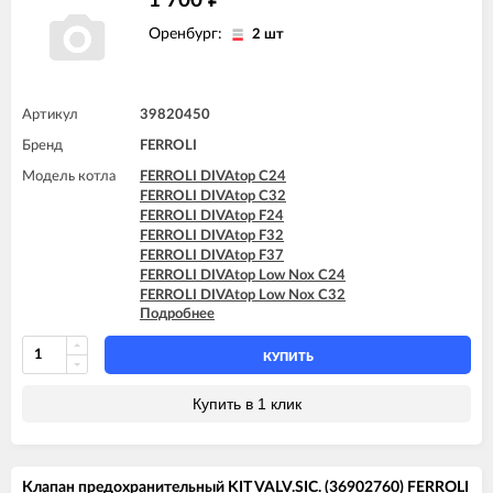
1 700
FERROLI DOMItech F24
Оренбург:
2 шт
FERROLI DOMItech F24 D
FERROLI DOMItech F32
FERROLI DOMItech F32 D
Артикул
39820450
Бренд
FERROLI
Модель котла
FERROLI DIVAtop C24
FERROLI DIVAtop C32
FERROLI DIVAtop F24
FERROLI DIVAtop F32
FERROLI DIVAtop F37
FERROLI DIVAtop Low Nox C24
FERROLI DIVAtop Low Nox C32
Подробнее
FERROLI DIVAtop Low Nox F24
FERROLI DIVAtop Low Nox F32
КУПИТЬ
Купить в 1 клик
Клапан предохранительный KIT VALV.SIC. (36902760) FERROLI