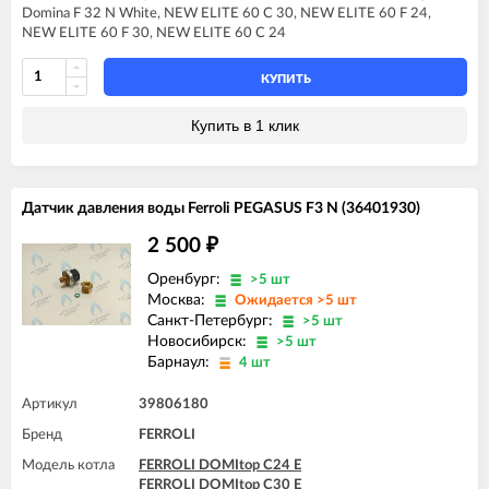
FERROLI DIVA C20
Domina F 32 N White, NEW ELITE 60 C 30, NEW ELITE 60 F 24,
FERROLI DIVA C24
NEW ELITE 60 F 30, NEW ELITE 60 С 24
FERROLI DIVA C28
FERROLI DIVA C32
FERROLI DIVA F13
КУПИТЬ
FERROLI DIVA F16
FERROLI DIVA F20
Купить в 1 клик
FERROLI DIVA F24
FERROLI DIVA F28
FERROLI DIVA F32
FERROLI DIVA F37
Датчик давления воды Ferroli PEGASUS F3 N (36401930)
FERROLI DIVA HC24
FERROLI DIVA HF24
2 500
₽
FERROLI DIVA HF32
FERROLI DIVAproject F24
Оренбург:
>5 шт
FERROLI DOMIcompact C24
Москва:
Ожидается >5 шт
FERROLI DOMIcompact C24 D
Санкт-Петербург:
>5 шт
FERROLI DOMIcompact C30
Новосибирск:
>5 шт
FERROLI DOMIcompact C30 D
Барнаул:
4 шт
FERROLI DOMIcompact F24
FERROLI DOMIcompact F24 B
Артикул
39806180
FERROLI DOMIcompact F24 D
FERROLI DOMIcompact F30
Бренд
FERROLI
FERROLI DOMIcompact F30 B
Модель котла
FERROLI DOMItop C24 E
FERROLI DOMIcompact F30 D
FERROLI DOMItop C30 E