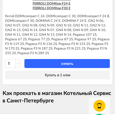
FERROLI DOMINA C13 N
FERROLI DOMItop F24 E
FERROLI DOMINA C16 N
FERROLI DOMItop F30 E
FERROLI DOMINA C20 N
FERROLI DOMINA C24 N
Ferroli DOMIcompact C 24, DOMIcompact C 30, DOMIcompact F 24 B,
FERROLI DOMINA C32 N
DOMIcompact F 30, DOMINA C 24 E, DOMINA F 24 E, GN2 N 06,
FERROLI DOMINA F13 N
GN2 N 07, GN2 N 08, GN2 N 09, GN2 N 10, GN2 N 11, GN2 N 12,
FERROLI DOMINA F16 N
GN2 N 13, GN2 N 14, GN4 N 07, GN4 N 08, GN4 N 09, GN4 N 10,
FERROLI DOMINA F20 N
GN4 N 11, GN4 N 12, GN4 N 13, GN4 N 14, Pegasus 107 2S,
FERROLI DOMINA F24 N
Pegasus 67 2S, Pegasus 77 2S, Pegasus 87 2S, Pegasus 97 2S, Pegasus
FERROLI DOMINA F32 N
F3 N 119 2S, Pegasus F3 N 136 2S, Pegasus F3 N 153 2S, Pegasus F3
FERROLI DOMItop C24 E
N 170 2S, Pegasus F3 N 187 2S, Pegasus F3 N 221 2S, Pegasus F3 N
FERROLI DOMItop C30 E
255 2S, Pegasus F3 N 289 2S
FERROLI DOMItop F24 E
FERROLI DOMItop F30 E
КУПИТЬ
Купить в 1 клик
Как проехать в магазин Котельный Сервис
в Санкт-Петербурге