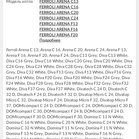
Модель котла
FERROLI ARENA C13
FERROLI ARENA C16
FERROLI ARENA C20
FERROLI ARENA C24
FERROLI ARENA F13
FERROLI ARENA F16
FERROLI ARENA F20
Подробнее
FERROLI ARENA F24
FERROLI BLUEHELIX PRO 25 C
Ferroli Arena C 13, Arena C 16, Arena C 20, Arena C 24, Arena F 13,
FERROLI BLUEHELIX PRO 32 C
Arena F 16, Arena F 20, Arena F 24, Diva C13 Grey, Diva C13 White,
FERROLI BLUEHELIX TECH 25C
Diva C16 Grey, Diva C16 White, Diva C20 Grey, Diva C20 White, Diva
FERROLI BLUEHELIX TECH 35C
C24 Grey, Diva C24 White, Diva C28 Grey, Diva C28 White, Diva C32
FERROLI DIVA C13
Grey, Diva C32 White, Diva F13 Grey, Diva F13 White, Diva F16 Grey,
FERROLI DIVA C16
Diva F16 White, Diva F20 Grey, Diva F20 White, Diva F24 Grey, Diva
FERROLI DIVA C20
F24 White, Diva F28 Grey, Diva F28 White, Diva F32 Grey, Diva F32
FERROLI DIVA C24
White, Diva F37 Grey, Diva F37 White, Divatech C 24 D, Divatech C
FERROLI DIVA C28
32 D, Divatech F 24 D, Divatech F 32 D, Divatop Micro C 24, Divatop
FERROLI DIVA C32
Micro C 32, Divatop Micro F 24, Divatop Micro F 32, Divatop Micro F
FERROLI DIVA F13
37, DOMIcompact C 24 D, DOMIcompact C 24, DOMIcompact C 30 D,
FERROLI DIVA F16
DOMIcompact C 30, DOMIcompact F 24 B, DOMIcompact F 24 D,
FERROLI DIVA F20
DOMIcompact F 30 D, DOMIcompact F 30, Domina C 13 N White,
FERROLI DIVA F24
Domina C 16 N White, Domina C 20 N White, Domina C 24 N White,
FERROLI DIVA F28
Domina C 32 N White, Domina F 11 N Grey, Domina F 11 N White,
FERROLI DIVA F32
Domina F 13 N Grey, Domina F 13 N White, Domina F 16 N Grey,
FERROLI DIVA F37