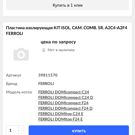
Купить в 1 клик
Пластина изолирующая KIT ISOL. CAM. COMB. SR. A2C4-A2F4
FERROLI
цена по запросу
Нет в наличии
Артикул
39811570
Бренд
FERROLI
Модель котла
FERROLI DOMIcompact C24
FERROLI DOMIcompact C24 D
FERROLI DOMIcompact F24
FERROLI DOMIcompact F24 D
FERROLI DOMItop C24 E
FERROLI DOMItop F24 E
КУПИТЬ