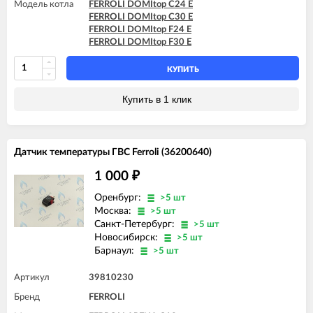
Модель котла
FERROLI DOMItop C24 E
FERROLI DOMItop C30 E
FERROLI DOMItop F24 E
FERROLI DOMItop F30 E
КУПИТЬ
Купить в 1 клик
Датчик температуры ГВС Ferroli (36200640)
1 000
₽
Оренбург:
>5 шт
Москва:
>5 шт
Санкт-Петербург:
>5 шт
Новосибирск:
>5 шт
Барнаул:
>5 шт
Артикул
39810230
Бренд
FERROLI