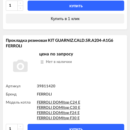
КУПИТЬ
Купить в 1 клик
Прокладка резиновая KIT GUARNIZ.CALD.SR.A204-A1G6
FERROLI
цена по запросу
Нет в наличии
Артикул
39811420
Бренд
FERROLI
Модель котла
FERROLI DOMItop C24 E
FERROLI DOMItop C30 E
FERROLI DOMItop F24 E
FERROLI DOMItop F30 E
КУПИТЬ