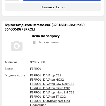
Купить в 1 клик
Термостат дымовых газов 80С (39818641, 38319080,
36400040) FERROLI
цена по запросу
Нет в наличии
Артикул
39807500
Бренд
FERROLI
Модель котла
FERROLI DIVAtop C32
FERROLI DIVAtop HC32
FERROLI DIVAtop Low Nox C32
FERROLI DIVAtop micro C32
FERROLI DIVAtop micro LN C32
FERROLI DIVAtop ST C32
FERROLI DOMIcompact C24
Подробнее
FERROLI DOMIcompact C24 D