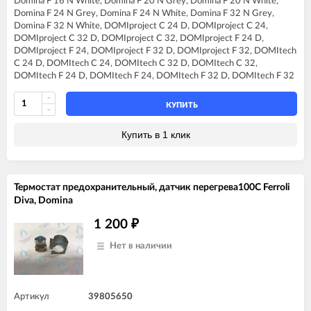
Domina F 16 N White, Domina F 20 N Grey, Domina F 20 N White,
FERROLI DIVAproject F24
Domina F 24 N Grey, Domina F 24 N White, Domina F 32 N Grey,
FERROLI DIVAtech C24 D
Domina F 32 N White, DOMIproject C 24 D, DOMIproject C 24,
FERROLI DIVAtech C32 D
DOMIproject C 32 D, DOMIproject C 32, DOMIproject F 24 D,
FERROLI DIVAtech F24 D
DOMIproject F 24, DOMIproject F 32 D, DOMIproject F 32, DOMItech
FERROLI DIVAtech F32 D
C 24 D, DOMItech C 24, DOMItech C 32 D, DOMItech C 32,
FERROLI DIVAtop C24
DOMItech F 24 D, DOMItech F 24, DOMItech F 32 D, DOMItech F 32
FERROLI DIVAtop C32
FERROLI DIVAtop F24
FERROLI DIVAtop F32
КУПИТЬ
FERROLI DIVAtop F37
FERROLI DIVAtop Low Nox C24
Купить в 1 клик
FERROLI DIVAtop Low Nox C32
FERROLI DIVAtop Low Nox F24
FERROLI DIVAtop Low Nox F32
FERROLI DIVAtop micro C24
Термостат предохранительный, датчик перегрева100C Ferroli
FERROLI DIVAtop micro C32
Diva, Domina
FERROLI DIVAtop micro F24
FERROLI DIVAtop micro F32
1 200
₽
FERROLI DIVAtop micro F37
FERROLI DIVAtop micro LN C24
Нет в наличии
FERROLI DIVAtop micro LN C32
FERROLI DIVAtop micro LN F24
FERROLI DIVAtop micro LN F32
FERROLI DIVAtop ST C24
Артикул
39805650
FERROLI DIVAtop ST C32