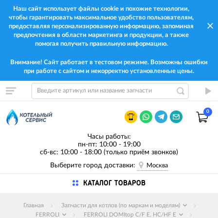
Наш сайт использует файлы cookie и похожие технологии,
чтобы гарантировать максимальное удобство пользователям,
предоставляя персонализированную информацию, запоминая
предпочтения в области маркетинга и продукции, а также
помогая получить правильную информацию.
Внимание! Сайт работает в тестовом режиме. Возможны ошибки
при работе с сайтом и некорректно установленные цены.
0
Часы работы:
пн-пт: 10:00 - 19:00
сб-вс: 10:00 - 18:00 (только приём звонков)
Выберите город доставки:
Москва
КАТАЛОГ ТОВАРОВ
Главная
Запчасти для котлов (по маркам и моделям)
FERROLI
FERROLI DOMItop C/F E, HC/HF E