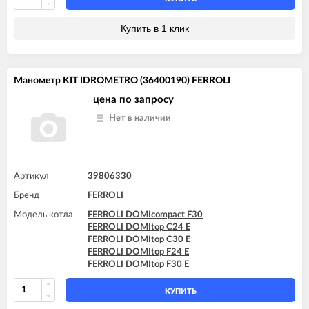
Купить в 1 клик
Манометр KIT IDROMETRO (36400190) FERROLI
цена по запросу
Нет в наличии
Артикул
39806330
Бренд
FERROLI
Модель котла
FERROLI DOMIcompact F30
FERROLI DOMItop C24 E
FERROLI DOMItop C30 E
FERROLI DOMItop F24 E
FERROLI DOMItop F30 E
КУПИТЬ