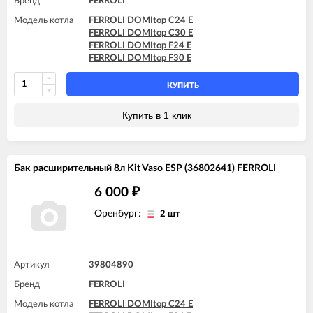
Бренд
FERROLI
Модель котла
FERROLI DOMItop C24 E
FERROLI DOMItop C30 E
FERROLI DOMItop F24 E
FERROLI DOMItop F30 E
КУПИТЬ
Купить в 1 клик
Бак расширительный 8л Kit Vaso ESP (36802641) FERROLI
6 000
₽
Оренбург:
2 шт
Артикул
39804890
Бренд
FERROLI
Модель котла
FERROLI DOMItop C24 E