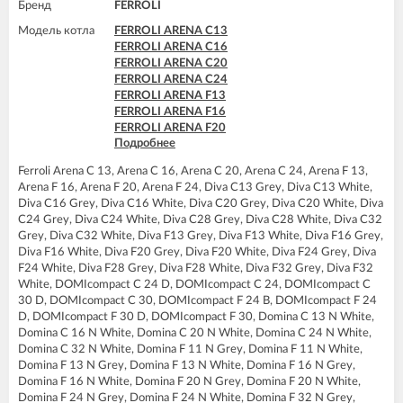
FERROLI DOMItop F30 E
Бренд
FERROLI
Модель котла
FERROLI ARENA C13
FERROLI ARENA C16
FERROLI ARENA C20
FERROLI ARENA C24
FERROLI ARENA F13
FERROLI ARENA F16
FERROLI ARENA F20
Подробнее
FERROLI ARENA F24
FERROLI BLUEHELIX PRO 25 C
Ferroli Arena C 13, Arena C 16, Arena C 20, Arena C 24, Arena F 13,
FERROLI BLUEHELIX PRO 32 C
Arena F 16, Arena F 20, Arena F 24, Diva C13 Grey, Diva C13 White,
FERROLI BLUEHELIX TECH 18A-E
Diva C16 Grey, Diva C16 White, Diva C20 Grey, Diva C20 White, Diva
FERROLI BLUEHELIX TECH 25 A
C24 Grey, Diva C24 White, Diva C28 Grey, Diva C28 White, Diva C32
FERROLI BLUEHELIX TECH 25A-E
Grey, Diva C32 White, Diva F13 Grey, Diva F13 White, Diva F16 Grey,
FERROLI BLUEHELIX TECH 25C
Diva F16 White, Diva F20 Grey, Diva F20 White, Diva F24 Grey, Diva
FERROLI BLUEHELIX TECH 35 A
F24 White, Diva F28 Grey, Diva F28 White, Diva F32 Grey, Diva F32
FERROLI BLUEHELIX TECH 35A-E
White, DOMIcompact C 24 D, DOMIcompact C 24, DOMIcompact C
FERROLI BLUEHELIX TECH 35C
30 D, DOMIcompact C 30, DOMIcompact F 24 B, DOMIcompact F 24
FERROLI BLUEHELIX TECH RRT 24 C
D, DOMIcompact F 30 D, DOMIcompact F 30, Domina C 13 N White,
FERROLI BLUEHELIX TECH RRT 24 H
Domina C 16 N White, Domina C 20 N White, Domina C 24 N White,
FERROLI BLUEHELIX TECH RRT 30 H
Domina C 32 N White, Domina F 11 N Grey, Domina F 11 N White,
FERROLI BLUEHELIX TECH RRT 34 C
Domina F 13 N Grey, Domina F 13 N White, Domina F 16 N Grey,
FERROLI DIVA C13
Domina F 16 N White, Domina F 20 N Grey, Domina F 20 N White,
FERROLI DIVA C16
Domina F 24 N Grey, Domina F 24 N White, Domina F 32 N Grey,