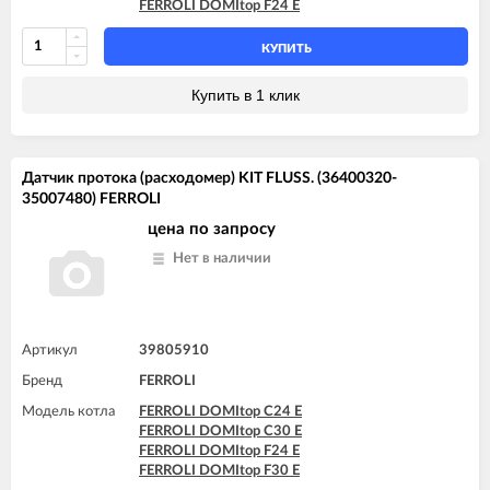
FERROLI DOMItop F24 E
КУПИТЬ
Купить в 1 клик
Датчик протока (расходомер) KIT FLUSS. (36400320-
35007480) FERROLI
цена по запросу
Нет в наличии
Артикул
39805910
Бренд
FERROLI
Модель котла
FERROLI DOMItop C24 E
FERROLI DOMItop C30 E
FERROLI DOMItop F24 E
FERROLI DOMItop F30 E