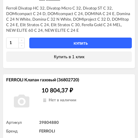
FERROLI DOMINA C24 N
Ferroli Divatop HC 32, Divatop Micro C 32, Divatop ST C 32,
FERROLI DOMINA C32 N
DOMIcompact C 24 D, DOMIcompact C 24, DOMINA C 24 E, Domina
FERROLI DOMIproject C32 D
C 24 N White, Domina C 32 N White, DOMIproject C 32 D, DOMItop
FERROLI DOMItop C24 E
C 24 E, Elit Stratos C 24, Elit Stratos C 30, Ferella Gold C 24 MEL,
NEW ELITE 60 С 24, NEW ELITE C 24 E
КУПИТЬ
Купить в 1 клик
FERROLI Клапан газовый (36802720)
10 804,37
₽
Нет в наличии
Артикул
39804880
Бренд
FERROLI