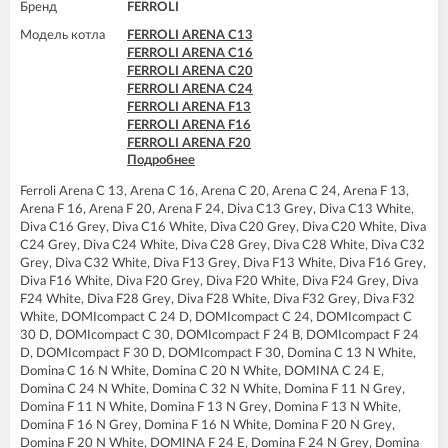
Бренд
FERROLI
FERROLI DIVAtop ST F24
FERROLI DIVAtop ST F32
Модель котла
FERROLI ARENA C13
FERROLI DOMIcompact C24
FERROLI ARENA C16
FERROLI DOMIcompact C30
FERROLI ARENA C20
FERROLI DOMIcompact C30 D
FERROLI ARENA C24
FERROLI DOMIcompact F24
FERROLI ARENA F13
FERROLI DOMIcompact F24 B
FERROLI ARENA F16
FERROLI DOMIcompact F24 D
FERROLI ARENA F20
FERROLI DOMIcompact F30
Подробнее
FERROLI ARENA F24
FERROLI DOMIcompact F30 B
FERROLI DIVA C13
FERROLI DOMIcompact F30 D
Ferroli Arena C 13, Arena C 16, Arena C 20, Arena C 24, Arena F 13,
FERROLI DIVA C16
FERROLI DOMINA C13 N
Arena F 16, Arena F 20, Arena F 24, Diva C13 Grey, Diva C13 White,
FERROLI DIVA C20
FERROLI DOMINA C16 N
Diva C16 Grey, Diva C16 White, Diva C20 Grey, Diva C20 White, Diva
FERROLI DIVA C24
FERROLI DOMINA C20 N
C24 Grey, Diva C24 White, Diva C28 Grey, Diva C28 White, Diva C32
FERROLI DIVA C28
FERROLI DOMINA C24 N
Grey, Diva C32 White, Diva F13 Grey, Diva F13 White, Diva F16 Grey,
FERROLI DIVA C32
FERROLI DOMINA C32 N
Diva F16 White, Diva F20 Grey, Diva F20 White, Diva F24 Grey, Diva
FERROLI DIVA F13
FERROLI DOMINA F13 N
F24 White, Diva F28 Grey, Diva F28 White, Diva F32 Grey, Diva F32
FERROLI DIVA F16
FERROLI DOMINA F16 N
White, DOMIcompact C 24 D, DOMIcompact C 24, DOMIcompact C
FERROLI DIVA F20
FERROLI DOMINA F20 N
30 D, DOMIcompact C 30, DOMIcompact F 24 B, DOMIcompact F 24
FERROLI DIVA F24
FERROLI DOMINA F24 N
D, DOMIcompact F 30 D, DOMIcompact F 30, Domina C 13 N White,
FERROLI DIVA F28
FERROLI DOMINA F32 N
Domina C 16 N White, Domina C 20 N White, DOMINA C 24 E,
FERROLI DIVA F32
FERROLI DOMIproject C24
Domina C 24 N White, Domina C 32 N White, Domina F 11 N Grey,
FERROLI DIVA F37
FERROLI DOMIproject C24 D
Domina F 11 N White, Domina F 13 N Grey, Domina F 13 N White,
FERROLI DIVA HC24
FERROLI DOMIproject C32
Domina F 16 N Grey, Domina F 16 N White, Domina F 20 N Grey,
FERROLI DIVA HF24
FERROLI DOMIproject C32 D
Domina F 20 N White, DOMINA F 24 E, Domina F 24 N Grey, Domina