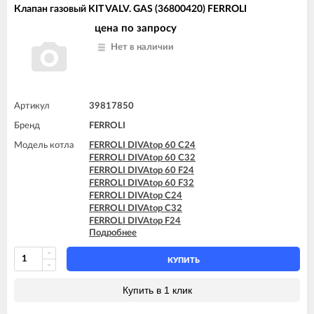
FERROLI DIVAtop micro F24
Клапан газовый KIT VALV. GAS (36800420) FERROLI
FERROLI DIVAtop micro F32
FERROLI DIVAtop micro F37
цена по запросу
FERROLI DIVAtop micro LN C24
Нет в наличии
FERROLI DIVAtop micro LN C32
FERROLI DIVAtop micro LN F24
FERROLI DIVAtop micro LN F32
FERROLI DIVAtop ST C24
FERROLI DIVAtop ST C32
Артикул
39817850
FERROLI DIVAtop ST F24
Бренд
FERROLI
FERROLI DIVAtop ST F32
Модель котла
FERROLI DIVAtop 60 C24
FERROLI DIVAtop 60 C32
FERROLI DIVAtop 60 F24
FERROLI DIVAtop 60 F32
FERROLI DIVAtop C24
FERROLI DIVAtop C32
FERROLI DIVAtop F24
Подробнее
FERROLI DIVAtop F32
FERROLI DIVAtop F37
FERROLI DIVAtop HC24
КУПИТЬ
FERROLI DIVAtop HC32
FERROLI DIVAtop HF24
Купить в 1 клик
FERROLI DIVAtop HF32
FERROLI DIVAtop micro C24