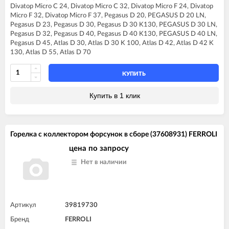
FERROLI DIVAtop HC32
Divatop Micro C 24, Divatop Micro C 32, Divatop Micro F 24, Divatop
FERROLI DIVAtop HF24
Micro F 32, Divatop Micro F 37, Pegasus D 20, PEGASUS D 20 LN,
FERROLI DIVAtop HF32
Pegasus D 23, Pegasus D 30, Pegasus D 30 K130, PEGASUS D 30 LN,
FERROLI DIVAtop Low Nox C24
Pegasus D 32, Pegasus D 40, Pegasus D 40 K130, PEGASUS D 40 LN,
FERROLI DIVAtop Low Nox C32
Pegasus D 45, Atlas D 30, Atlas D 30 K 100, Atlas D 42, Atlas D 42 K
FERROLI DIVAtop Low Nox F24
130, Atlas D 55, Atlas D 70
FERROLI DIVAtop Low Nox F32
FERROLI DIVAtop micro C24
FERROLI DIVAtop micro C32
КУПИТЬ
FERROLI DIVAtop micro F24
FERROLI DIVAtop micro F32
Купить в 1 клик
FERROLI DIVAtop micro F37
FERROLI DIVAtop micro LN C24
FERROLI DIVAtop micro LN C32
FERROLI DIVAtop micro LN F24
Горелка с коллектором форсунок в сборе (37608931) FERROLI
FERROLI DIVAtop micro LN F32
FERROLI DIVAtop ST C24
цена по запросу
FERROLI DIVAtop ST C32
Нет в наличии
FERROLI DIVAtop ST F24
FERROLI DIVAtop ST F32
Артикул
39819730
Бренд
FERROLI