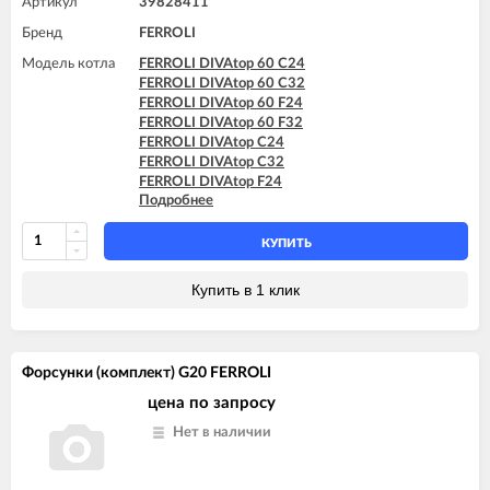
Артикул
39828411
FERROLI DOMIproject F32 D
Бренд
FERROLI
FERROLI DOMItech C32
FERROLI DOMItech F32
Модель котла
FERROLI DIVAtop 60 C24
FERROLI DIVAtop 60 C32
FERROLI DIVAtop 60 F24
FERROLI DIVAtop 60 F32
FERROLI DIVAtop C24
FERROLI DIVAtop C32
FERROLI DIVAtop F24
Подробнее
FERROLI DIVAtop F32
FERROLI DIVAtop F37
FERROLI DIVAtop HC24
КУПИТЬ
FERROLI DIVAtop HC32
FERROLI DIVAtop HF24
Купить в 1 клик
FERROLI DIVAtop HF32
FERROLI DIVAtop micro C24
FERROLI DIVAtop micro C32
FERROLI DIVAtop micro F24
Форсунки (комплект) G20 FERROLI
FERROLI DIVAtop micro F32
FERROLI DIVAtop micro F37
цена по запросу
FERROLI DIVAtop micro LN C24
Нет в наличии
FERROLI DIVAtop micro LN C32
FERROLI DIVAtop micro LN F24
FERROLI DIVAtop micro LN F32