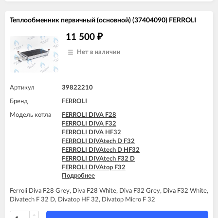
FERROLI DIVAtop micro C32
FERROLI DIVAtop micro F24
Теплообменник первичный (основной) (37404090) FERROLI
FERROLI DIVAtop micro F32
FERROLI DIVAtop micro F37
11 500
₽
FERROLI DIVAtop micro LN C24
FERROLI DIVAtop micro LN C32
Нет в наличии
FERROLI DIVAtop micro LN F24
FERROLI DIVAtop micro LN F32
FERROLI DIVAtop ST C24
FERROLI DIVAtop ST C32
Артикул
39822210
FERROLI DIVAtop ST F24
Бренд
FERROLI
FERROLI DIVAtop ST F32
FERROLI DOMItech C24
Модель котла
FERROLI DIVA F28
FERROLI DOMItech C32
FERROLI DIVA F32
FERROLI DOMItech F24
FERROLI DIVA HF32
FERROLI DOMItech F32
FERROLI DIVAtech D F32
FERROLI DIVAtech D HF32
FERROLI DIVAtech F32 D
FERROLI DIVAtop F32
Подробнее
FERROLI DIVAtop HF32
FERROLI DIVAtop Low Nox F32
Ferroli Diva F28 Grey, Diva F28 White, Diva F32 Grey, Diva F32 White,
FERROLI DIVAtop micro F32
Divatech F 32 D, Divatop HF 32, Divatop Micro F 32
FERROLI DIVAtop micro LN F32
FERROLI DIVAtop ST F32