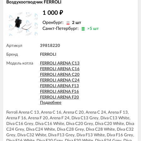
Воздухоотводчик FERROLI
FERROLI DIVAtop F32
FERROLI DIVAtop F37
1 000
₽
FERROLI DIVAtop HC24
FERROLI DIVAtop HC32
Оренбург:
2 шт
FERROLI DIVAtop HF24
Санкт-Петербург:
>5 шт
FERROLI DIVAtop HF32
FERROLI DIVAtop Low Nox C24
FERROLI DIVAtop Low Nox F24
Артикул
39818220
FERROLI DIVAtop Low Nox F32
Бренд
FERROLI
FERROLI DIVAtop micro C24
FERROLI DIVAtop micro C32
Модель котла
FERROLI ARENA C13
FERROLI DIVAtop micro F24
FERROLI ARENA C16
FERROLI DIVAtop micro F32
FERROLI ARENA C20
FERROLI DIVAtop micro F37
FERROLI ARENA C24
FERROLI DIVAtop micro LN C24
FERROLI ARENA F13
FERROLI DIVAtop micro LN C32
FERROLI ARENA F16
FERROLI DIVAtop micro LN F24
FERROLI ARENA F20
FERROLI DIVAtop micro LN F32
Подробнее
FERROLI ARENA F24
FERROLI DIVAtop ST C24
FERROLI BLUEHELIX PRO 25 C
FERROLI DIVAtop ST C32
Ferroli Arena C 13, Arena C 16, Arena C 20, Arena C 24, Arena F 13,
FERROLI BLUEHELIX PRO 32 C
FERROLI DIVAtop ST F24
Arena F 16, Arena F 20, Arena F 24, Diva C13 Grey, Diva C13 White,
FERROLI BLUEHELIX TECH 18A-E
FERROLI DIVAtop ST F32
Diva C16 Grey, Diva C16 White, Diva C20 Grey, Diva C20 White, Diva
FERROLI BLUEHELIX TECH 25 A
C24 Grey, Diva C24 White, Diva C28 Grey, Diva C28 White, Diva C32
FERROLI BLUEHELIX TECH 25A-E
Grey, Diva C32 White, Diva F13 Grey, Diva F13 White, Diva F16 Grey,
FERROLI BLUEHELIX TECH 25C
Diva F16 White, Diva F20 Grey, Diva F20 White, Diva F24 Grey, Diva