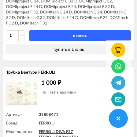
DOMIproject C 24, DOMIproject C 32 D, DOMIproject C 32,
FERROLI DIVAtech F24 D
DOMIproject F 24 D, DOMIproject F 24, DOMIproject F 32 D,
FERROLI DIVAtech F32 D
DOMIproject F 32, DOMItech C 24 D, DOMItech C 24, DOMItech C
FERROLI DIVAtop C24
32 D, DOMItech C 32, DOMItech F 24 D, DOMItech F 24, DOMItech
FERROLI DIVAtop C32
F 32 D, DOMItech F 32
FERROLI DIVAtop F24
FERROLI DIVAtop F32
FERROLI DIVAtop F37
КУПИТЬ
FERROLI DIVAtop Low Nox C24
FERROLI DIVAtop Low Nox C32
Купить в 1 клик
FERROLI DIVAtop Low Nox F24
FERROLI DIVAtop Low Nox F32
FERROLI DIVAtop micro LN C24
FERROLI DIVAtop micro LN C32
Трубка Вентури FERROLI
FERROLI DIVAtop micro LN F24
FERROLI DIVAtop micro LN F32
1 000
₽
FERROLI DOMIcompact C24
FERROLI DOMIcompact C30
Нет в наличии
FERROLI DOMIcompact C30 D
FERROLI DOMIcompact F24
FERROLI DOMIcompact F24 B
FERROLI DOMIcompact F24 D
Артикул
39808471
FERROLI DOMIcompact F30
Бренд
FERROLI
FERROLI DOMIcompact F30 B
FERROLI DOMIcompact F30 D
Модель котла
FERROLI DIVA F37
FERROLI DOMINA C13 N