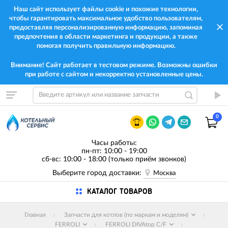
Наш сайт использует файлы cookie и похожие технологии,
чтобы гарантировать максимальное удобство пользователям,
предоставляя персонализированную информацию, запоминая
предпочтения в области маркетинга и продукции, а также
помогая получить правильную информацию.
Внимание! Сайт работает в тестовом режиме. Возможны ошибки
при работе с сайтом и некорректно установленные цены.
0
Часы работы:
пн-пт: 10:00 - 19:00
сб-вс: 10:00 - 18:00 (только приём звонков)
Выберите город доставки:
Москва
КАТАЛОГ ТОВАРОВ
Главная
Запчасти для котлов (по маркам и моделям)
FERROLI
FERROLI DIVAtop C/F