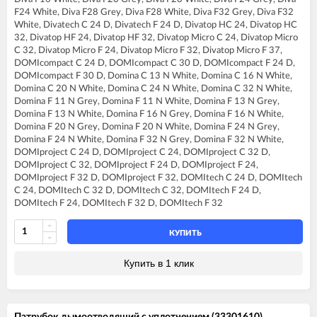
FERROLI BLUEHELIX TECH 35 A
F24 White, Diva F28 Grey, Diva F28 White, Diva F32 Grey, Diva F32
FERROLI BLUEHELIX TECH 35A-E
White, Divatech C 24 D, Divatech F 24 D, Divatop HC 24, Divatop HC
FERROLI BLUEHELIX TECH 35C
32, Divatop HF 24, Divatop HF 32, Divatop Micro C 24, Divatop Micro
FERROLI DIVA C13
C 32, Divatop Micro F 24, Divatop Micro F 32, Divatop Micro F 37,
FERROLI DIVA C16
DOMIcompact C 24 D, DOMIcompact C 30 D, DOMIcompact F 24 D,
FERROLI DIVA C20
DOMIcompact F 30 D, Domina C 13 N White, Domina C 16 N White,
FERROLI DIVA C24
Domina C 20 N White, Domina C 24 N White, Domina C 32 N White,
FERROLI DIVA C28
Domina F 11 N Grey, Domina F 11 N White, Domina F 13 N Grey,
FERROLI DIVA C32
Domina F 13 N White, Domina F 16 N Grey, Domina F 16 N White,
FERROLI DIVA F13
Domina F 20 N Grey, Domina F 20 N White, Domina F 24 N Grey,
FERROLI DIVA F16
Domina F 24 N White, Domina F 32 N Grey, Domina F 32 N White,
FERROLI DIVA F20
DOMIproject C 24 D, DOMIproject C 24, DOMIproject C 32 D,
FERROLI DIVA F24
DOMIproject C 32, DOMIproject F 24 D, DOMIproject F 24,
FERROLI DIVA F28
DOMIproject F 32 D, DOMIproject F 32, DOMItech C 24 D, DOMItech
FERROLI DIVA F32
C 24, DOMItech C 32 D, DOMItech C 32, DOMItech F 24 D,
FERROLI DIVA F37
DOMItech F 24, DOMItech F 32 D, DOMItech F 32
FERROLI DIVA HC24
FERROLI DIVA HF24
FERROLI DIVA HF32
КУПИТЬ
FERROLI DIVAproject F24
FERROLI DIVAtech C24 D
Купить в 1 клик
FERROLI DIVAtech C32 D
FERROLI DIVAtech F24 D
FERROLI DIVAtech F32 D
FERROLI DIVAtop C24
Патрубок дымоотводящий с уплотнением (33301610)