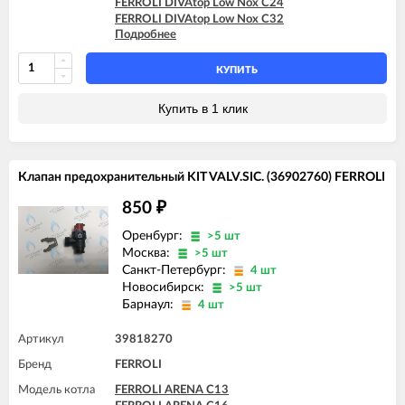
FERROLI DIVAtop Low Nox C24
FERROLI DIVAtop Low Nox C32
Подробнее
FERROLI DIVAtop Low Nox F24
FERROLI DIVAtop Low Nox F32
КУПИТЬ
Купить в 1 клик
Клапан предохранительный KIT VALV.SIC. (36902760) FERROLI
850
₽
Оренбург:
>5 шт
Москва:
>5 шт
Санкт-Петербург:
4 шт
Новосибирск:
>5 шт
Барнаул:
4 шт
Артикул
39818270
Бренд
FERROLI
Модель котла
FERROLI ARENA C13