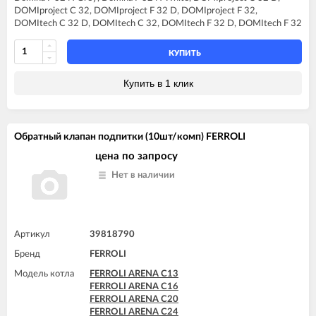
FERROLI DIVAtop HC32
DOMIproject C 32, DOMIproject F 32 D, DOMIproject F 32,
FERROLI DIVAtop HF32
DOMItech C 32 D, DOMItech C 32, DOMItech F 32 D, DOMItech F 32
FERROLI DIVAtop micro C32
FERROLI DIVAtop micro F32
FERROLI DIVAtop ST C32
КУПИТЬ
FERROLI DIVAtop ST F32
FERROLI DOMINA C32 N
Купить в 1 клик
FERROLI DOMINA F32 N
FERROLI DOMIproject C32
FERROLI DOMIproject C32 D
FERROLI DOMIproject F32
Обратный клапан подпитки (10шт/комп) FERROLI
FERROLI DOMIproject F32 D
FERROLI DOMItech C32
цена по запросу
FERROLI DOMItech C32 D
Нет в наличии
FERROLI DOMItech F32
FERROLI DOMItech F32 D
Артикул
39818790
Бренд
FERROLI
Модель котла
FERROLI ARENA C13
FERROLI ARENA C16
FERROLI ARENA C20
FERROLI ARENA C24