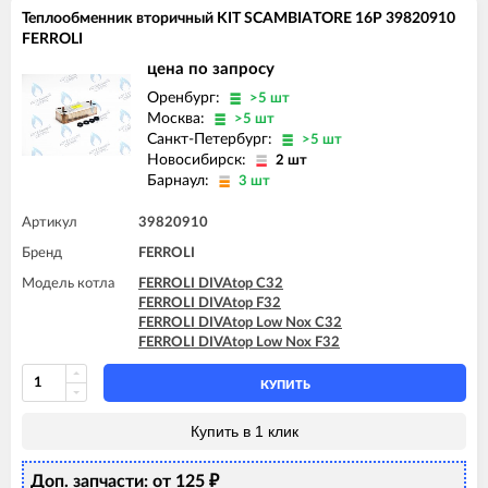
FERROLI DIVAtop micro LN F32
Теплообменник вторичный KIT SCAMBIATORE 16P 39820910
FERROLI DIVAtop ST C24
FERROLI
FERROLI DIVAtop ST C32
цена по запросу
FERROLI DIVAtop ST F24
FERROLI DIVAtop ST F32
Оренбург:
>5 шт
Москва:
>5 шт
Санкт-Петербург:
>5 шт
Новосибирск:
2 шт
Барнаул:
3 шт
Артикул
39820910
Бренд
FERROLI
Модель котла
FERROLI DIVAtop C32
FERROLI DIVAtop F32
FERROLI DIVAtop Low Nox C32
FERROLI DIVAtop Low Nox F32
КУПИТЬ
Купить в 1 клик
Доп. запчасти: от 125
₽