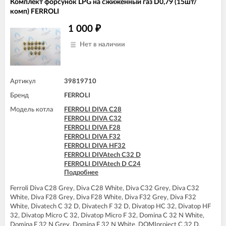
Комплект форсунок LPG на сжиженный газ D0,79 (15шт/
комп) FERROLI
1 000
₽
Нет в наличии
Артикул
39819710
Бренд
FERROLI
Модель котла
FERROLI DIVA C28
FERROLI DIVA C32
FERROLI DIVA F28
FERROLI DIVA F32
FERROLI DIVA HF32
FERROLI DIVAtech C32 D
FERROLI DIVAtech D C24
Подробнее
FERROLI DIVAtech D C32
FERROLI DIVAtech D F32
Ferroli Diva C28 Grey, Diva C28 White, Diva C32 Grey, Diva C32
FERROLI DIVAtech D HF32
White, Diva F28 Grey, Diva F28 White, Diva F32 Grey, Diva F32
FERROLI DIVAtech F32 D
White, Divatech C 32 D, Divatech F 32 D, Divatop HC 32, Divatop HF
FERROLI DIVAtop C32
32, Divatop Micro C 32, Divatop Micro F 32, Domina C 32 N White,
FERROLI DIVAtop F32
Domina F 32 N Grey, Domina F 32 N White, DOMIproject C 32 D,