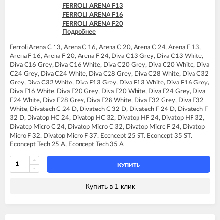
FERROLI ARENA F13
FERROLI ARENA F16
FERROLI ARENA F20
Подробнее
FERROLI ARENA F24
FERROLI BLUEHELIX TECH 25 A
Ferroli Arena C 13, Arena C 16, Arena C 20, Arena C 24, Arena F 13,
FERROLI BLUEHELIX TECH 25C
Arena F 16, Arena F 20, Arena F 24, Diva C13 Grey, Diva C13 White,
FERROLI BLUEHELIX TECH 35 A
Diva C16 Grey, Diva C16 White, Diva C20 Grey, Diva C20 White, Diva
FERROLI BLUEHELIX TECH 35C
C24 Grey, Diva C24 White, Diva C28 Grey, Diva C28 White, Diva C32
FERROLI DIVA C13
Grey, Diva C32 White, Diva F13 Grey, Diva F13 White, Diva F16 Grey,
FERROLI DIVA C16
Diva F16 White, Diva F20 Grey, Diva F20 White, Diva F24 Grey, Diva
FERROLI DIVA C20
F24 White, Diva F28 Grey, Diva F28 White, Diva F32 Grey, Diva F32
FERROLI DIVA C24
White, Divatech C 24 D, Divatech C 32 D, Divatech F 24 D, Divatech F
FERROLI DIVA C28
32 D, Divatop HC 24, Divatop HC 32, Divatop HF 24, Divatop HF 32,
FERROLI DIVA C32
Divatop Micro C 24, Divatop Micro C 32, Divatop Micro F 24, Divatop
FERROLI DIVA F13
Micro F 32, Divatop Micro F 37, Econcept 25 ST, Econcept 35 ST,
FERROLI DIVA F16
Econcept Tech 25 A, Econcept Tech 35 A
FERROLI DIVA F20
FERROLI DIVA F24
FERROLI DIVA F28
КУПИТЬ
FERROLI DIVA F32
FERROLI DIVA F37
Купить в 1 клик
FERROLI DIVAproject F24
FERROLI DIVAtop C24
FERROLI DIVAtop C32
FERROLI DIVAtop F24