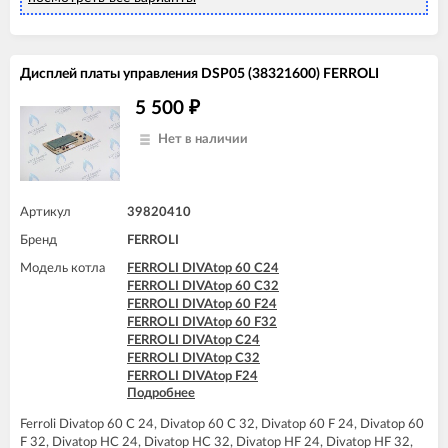
FERROLI DOMIproject F32 D
FERROLI DOMItech C32
FERROLI DOMItech F32
Дисплей платы управления DSP05 (38321600) FERROLI
5 500
₽
Нет в наличии
Артикул
39820410
Бренд
FERROLI
Модель котла
FERROLI DIVAtop 60 C24
FERROLI DIVAtop 60 C32
FERROLI DIVAtop 60 F24
FERROLI DIVAtop 60 F32
FERROLI DIVAtop C24
FERROLI DIVAtop C32
FERROLI DIVAtop F24
Подробнее
FERROLI DIVAtop F32
FERROLI DIVAtop F37
Ferroli Divatop 60 C 24, Divatop 60 C 32, Divatop 60 F 24, Divatop 60
FERROLI DIVAtop HC24
F 32, Divatop HC 24, Divatop HC 32, Divatop HF 24, Divatop HF 32,