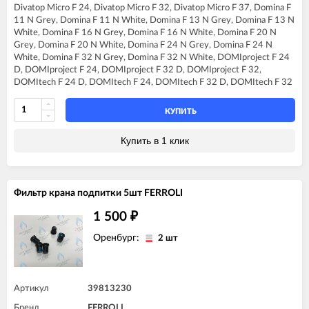
FERROLI DOMIcompact C24
Divatop Micro F 24, Divatop Micro F 32, Divatop Micro F 37, Domina F
FERROLI DIVAtech D F24
FERROLI DOMIcompact C30
11 N Grey, Domina F 11 N White, Domina F 13 N Grey, Domina F 13 N
FERROLI DIVAtech D F32
FERROLI DOMIcompact C30 D
White, Domina F 16 N Grey, Domina F 16 N White, Domina F 20 N
FERROLI DIVAtech D F37
FERROLI DOMIcompact F24
Grey, Domina F 20 N White, Domina F 24 N Grey, Domina F 24 N
FERROLI DIVAtech D HF24
FERROLI DOMIcompact F24 B
White, Domina F 32 N Grey, Domina F 32 N White, DOMIproject F 24
FERROLI DIVAtech D HF32
FERROLI DOMIcompact F24 D
D, DOMIproject F 24, DOMIproject F 32 D, DOMIproject F 32,
FERROLI DIVAtech F24 D
FERROLI DOMIcompact F30
DOMItech F 24 D, DOMItech F 24, DOMItech F 32 D, DOMItech F 32
FERROLI DIVAtech F32 D
FERROLI DOMIcompact F30 B
FERROLI DIVAtop 60 F24
FERROLI DOMIcompact F30 D
FERROLI DIVAtop 60 F32
КУПИТЬ
FERROLI DOMINA C13 N
FERROLI DIVAtop F24
FERROLI DOMINA C16 N
FERROLI DIVAtop F32
Купить в 1 клик
FERROLI DOMINA C20 N
FERROLI DIVAtop F37
FERROLI DOMINA C24 N
FERROLI DIVAtop HF24
FERROLI DOMINA C32 N
FERROLI DIVAtop HF32
FERROLI DOMINA F13 N
FERROLI DIVAtop Low Nox F24
Фильтр крана подпитки 5шт FERROLI
FERROLI DOMINA F16 N
FERROLI DIVAtop Low Nox F32
FERROLI DOMINA F20 N
FERROLI DIVAtop micro F24
1 500
₽
FERROLI DOMINA F24 N
FERROLI DIVAtop micro F32
FERROLI DOMINA F32 N
FERROLI DIVAtop micro F37
Оренбург:
2 шт
FERROLI DOMIproject C24
FERROLI DIVAtop micro LN F24
FERROLI DOMIproject C24 D
FERROLI DIVAtop micro LN F32
FERROLI DOMIproject C32
FERROLI DIVAtop ST F24
FERROLI DOMIproject C32 D
FERROLI DIVAtop ST F32
Артикул
39813230
FERROLI DOMIproject F24
FERROLI DOMINA F13 N
FERROLI DOMIproject F24 D
Бренд
FERROLI