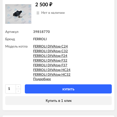
2 500
₽
Нет в наличии
Артикул
39818770
Бренд
FERROLI
Модель котла
FERROLI DIVAtop C24
FERROLI DIVAtop C32
FERROLI DIVAtop F24
FERROLI DIVAtop F32
FERROLI DIVAtop F37
FERROLI DIVAtop HC24
FERROLI DIVAtop HC32
Подробнее
FERROLI DIVAtop HF24
FERROLI DIVAtop HF32
FERROLI DIVAtop Low Nox C24
КУПИТЬ
FERROLI DIVAtop Low Nox C32
FERROLI DIVAtop Low Nox F24
Купить в 1 клик
FERROLI DIVAtop Low Nox F32
FERROLI DIVAtop micro C24
FERROLI DIVAtop micro C32