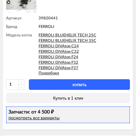
FERROLI DOMIproject C32
FERROLI DOMIproject C32 D
FERROLI DOMIproject F32
Артикул
39820441
FERROLI DOMIproject F32 D
Бренд
FERROLI
FERROLI DOMItech F32
FERROLI DOMItech F32 D
Модель котла
FERROLI BLUEHELIX TECH 25C
FERROLI BLUEHELIX TECH 35C
FERROLI DIVAtop C24
FERROLI DIVAtop C32
FERROLI DIVAtop F24
FERROLI DIVAtop F32
FERROLI DIVAtop F37
Подробнее
FERROLI DIVAtop Low Nox C24
FERROLI DIVAtop Low Nox C32
FERROLI DIVAtop Low Nox F24
КУПИТЬ
FERROLI DIVAtop Low Nox F32
FERROLI DIVAtop micro C24
Купить в 1 клик
FERROLI DIVAtop micro C32
FERROLI DIVAtop micro F24
Запчасти: от 4 500
FERROLI DIVAtop micro F32
₽
FERROLI DIVAtop micro F37
посмотреть все варианты
FERROLI DIVAtop micro LN C24
FERROLI DIVAtop micro LN C32
FERROLI DIVAtop micro LN F24