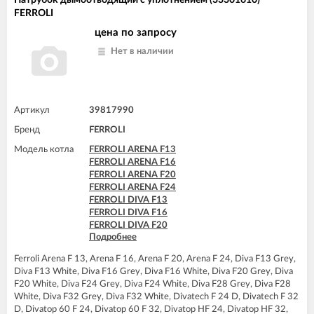
FERROLI DIVAtop C32
FERROLI
FERROLI DIVAtop F24
FERROLI DIVAtop F32
цена по запросу
FERROLI DIVAtop F37
Нет в наличии
FERROLI DIVAtop HC24
FERROLI DIVAtop HC32
FERROLI DIVAtop HF24
FERROLI DIVAtop HF32
FERROLI DIVAtop Low Nox C24
Артикул
39817990
FERROLI DIVAtop Low Nox C32
Бренд
FERROLI
FERROLI DIVAtop Low Nox F24
FERROLI DIVAtop Low Nox F32
Модель котла
FERROLI ARENA F13
FERROLI DIVAtop micro C24
FERROLI ARENA F16
FERROLI DIVAtop micro C32
FERROLI ARENA F20
FERROLI DIVAtop micro F24
FERROLI ARENA F24
FERROLI DIVAtop micro F32
FERROLI DIVA F13
FERROLI DIVAtop micro F37
FERROLI DIVA F16
FERROLI DIVAtop micro LN C24
FERROLI DIVA F20
FERROLI DIVAtop micro LN C32
Подробнее
FERROLI DIVA F24
FERROLI DIVAtop micro LN F24
FERROLI DIVA F28
FERROLI DIVAtop micro LN F32
Ferroli Arena F 13, Arena F 16, Arena F 20, Arena F 24, Diva F13 Grey,
FERROLI DIVA F32
FERROLI DIVAtop ST C24
Diva F13 White, Diva F16 Grey, Diva F16 White, Diva F20 Grey, Diva
FERROLI DIVA F37
FERROLI DIVAtop ST C32
F20 White, Diva F24 Grey, Diva F24 White, Diva F28 Grey, Diva F28
FERROLI DIVA HF24
FERROLI DIVAtop ST F24
White, Diva F32 Grey, Diva F32 White, Divatech F 24 D, Divatech F 32
FERROLI DIVA HF32
FERROLI DIVAtop ST F32
D, Divatop 60 F 24, Divatop 60 F 32, Divatop HF 24, Divatop HF 32,
FERROLI DIVAproject F24