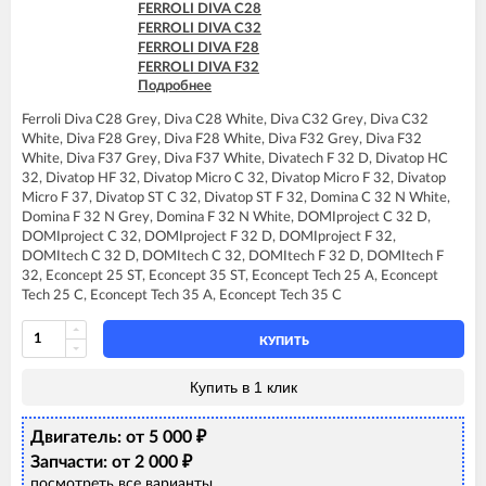
FERROLI DIVA C28
FERROLI DIVA C32
FERROLI DIVA F28
FERROLI DIVA F32
Подробнее
FERROLI DIVA F37
FERROLI DIVAtop C32
Ferroli Diva C28 Grey, Diva C28 White, Diva C32 Grey, Diva C32
FERROLI DIVAtop F32
White, Diva F28 Grey, Diva F28 White, Diva F32 Grey, Diva F32
FERROLI DIVAtop F37
White, Diva F37 Grey, Diva F37 White, Divatech F 32 D, Divatop HC
FERROLI DIVAtop HC32
32, Divatop HF 32, Divatop Micro C 32, Divatop Micro F 32, Divatop
FERROLI DIVAtop HF32
Micro F 37, Divatop ST C 32, Divatop ST F 32, Domina C 32 N White,
FERROLI DIVAtop Low Nox C32
Domina F 32 N Grey, Domina F 32 N White, DOMIproject C 32 D,
FERROLI DIVAtop Low Nox F32
DOMIproject C 32, DOMIproject F 32 D, DOMIproject F 32,
FERROLI DIVAtop micro C32
DOMItech C 32 D, DOMItech C 32, DOMItech F 32 D, DOMItech F
FERROLI DIVAtop micro F32
32, Econcept 25 ST, Econcept 35 ST, Econcept Tech 25 A, Econcept
FERROLI DIVAtop micro F37
Tech 25 C, Econcept Tech 35 A, Econcept Tech 35 C
FERROLI DIVAtop micro LN C32
FERROLI DIVAtop micro LN F32
FERROLI DIVAtop ST C32
КУПИТЬ
FERROLI DIVAtop ST F32
FERROLI DOMIcompact F30 B
Купить в 1 клик
FERROLI DOMINA C32 N
FERROLI DOMINA F32 N
Двигатель: от 5 000
₽
FERROLI DOMIproject C32
FERROLI DOMIproject C32 D
Запчасти: от 2 000
₽
FERROLI DOMIproject F32
посмотреть все варианты