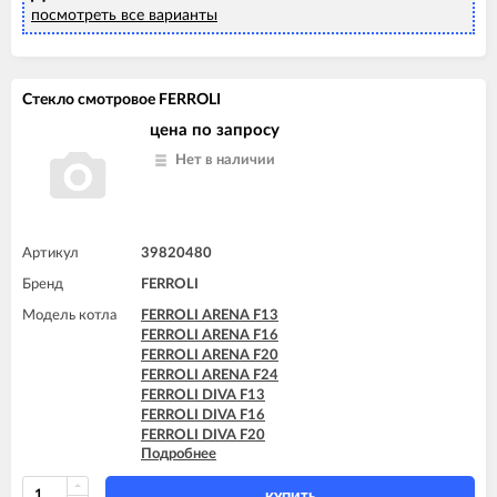
посмотреть все варианты
Стекло смотровое FERROLI
цена по запросу
Нет в наличии
Артикул
39820480
Бренд
FERROLI
Модель котла
FERROLI ARENA F13
FERROLI ARENA F16
FERROLI ARENA F20
FERROLI ARENA F24
FERROLI DIVA F13
FERROLI DIVA F16
FERROLI DIVA F20
Подробнее
FERROLI DIVA F24
FERROLI DIVA F28
FERROLI DIVA F32