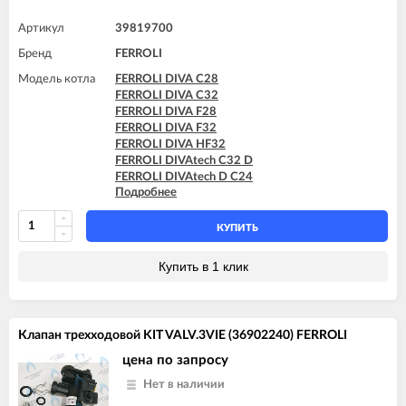
FERROLI DIVAtop ST C24
FERROLI DIVAtop ST C32
Артикул
39819700
FERROLI DIVAtop ST F24
Бренд
FERROLI
FERROLI DIVAtop ST F32
Модель котла
FERROLI DIVA C28
FERROLI DIVA C32
FERROLI DIVA F28
FERROLI DIVA F32
FERROLI DIVA HF32
FERROLI DIVAtech C32 D
FERROLI DIVAtech D C24
Подробнее
FERROLI DIVAtech D C32
FERROLI DIVAtech D F32
FERROLI DIVAtech D HF32
КУПИТЬ
FERROLI DIVAtech F32 D
FERROLI DIVAtop C32
Купить в 1 клик
FERROLI DIVAtop F32
FERROLI DIVAtop HC32
FERROLI DIVAtop HF32
FERROLI DIVAtop micro C32
Клапан трехходовой KIT VALV.3VIE (36902240) FERROLI
FERROLI DIVAtop micro F32
FERROLI DIVAtop ST C32
цена по запросу
FERROLI DIVAtop ST F32
Нет в наличии
FERROLI DOMINA C32 N
FERROLI DOMINA F32 N