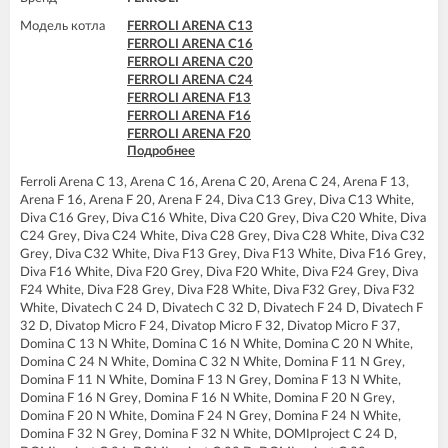
FERROLI DOMINA F16 N
FERROLI DOMIproject F32
FERROLI DOMINA F20 N
Модель котла
FERROLI ARENA C13
FERROLI DOMIproject F32 D
FERROLI DOMINA F24 N
FERROLI ARENA C16
FERROLI DOMItech C24
FERROLI DOMINA F32 N
FERROLI ARENA C20
FERROLI DOMItech C24 D
FERROLI DOMIproject F24
FERROLI ARENA C24
FERROLI DOMItech C32
FERROLI DOMIproject F24 D
FERROLI ARENA F13
FERROLI DOMItech C32 D
FERROLI DOMIproject F32
FERROLI ARENA F16
FERROLI DOMItech F24
FERROLI DOMIproject F32 D
FERROLI ARENA F20
FERROLI DOMItech F24 D
FERROLI DOMItech F24
Подробнее
FERROLI ARENA F24
FERROLI DOMItech F32
FERROLI DOMItech F24 D
FERROLI DIVA C13
FERROLI DOMItech F32 D
FERROLI DOMItech F32
Ferroli Arena C 13, Arena C 16, Arena C 20, Arena C 24, Arena F 13,
FERROLI DIVA C16
FERROLI DOMItech F32 D
Arena F 16, Arena F 20, Arena F 24, Diva C13 Grey, Diva C13 White,
FERROLI DIVA C20
Diva C16 Grey, Diva C16 White, Diva C20 Grey, Diva C20 White, Diva
FERROLI DIVA C24
C24 Grey, Diva C24 White, Diva C28 Grey, Diva C28 White, Diva C32
FERROLI DIVA C28
Grey, Diva C32 White, Diva F13 Grey, Diva F13 White, Diva F16 Grey,
FERROLI DIVA C32
Diva F16 White, Diva F20 Grey, Diva F20 White, Diva F24 Grey, Diva
FERROLI DIVA F13
F24 White, Diva F28 Grey, Diva F28 White, Diva F32 Grey, Diva F32
FERROLI DIVA F16
White, Divatech C 24 D, Divatech C 32 D, Divatech F 24 D, Divatech F
FERROLI DIVA F20
32 D, Divatop Micro F 24, Divatop Micro F 32, Divatop Micro F 37,
FERROLI DIVA F24
Domina C 13 N White, Domina C 16 N White, Domina C 20 N White,
FERROLI DIVA F28
Domina C 24 N White, Domina C 32 N White, Domina F 11 N Grey,
FERROLI DIVA F32
Domina F 11 N White, Domina F 13 N Grey, Domina F 13 N White,
FERROLI DIVA F37
Domina F 16 N Grey, Domina F 16 N White, Domina F 20 N Grey,
FERROLI DIVAproject F24
Domina F 20 N White, Domina F 24 N Grey, Domina F 24 N White,
FERROLI DIVAtech C24 D
Domina F 32 N Grey, Domina F 32 N White, DOMIproject C 24 D,
FERROLI DIVAtech C32 D