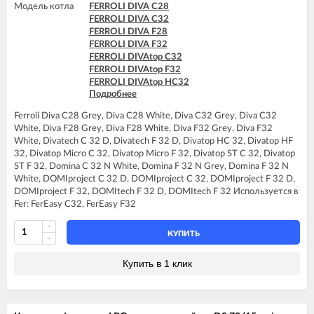
Модель котла
FERROLI DIVA C28
FERROLI DIVA C32
FERROLI DIVA F28
FERROLI DIVA F32
FERROLI DIVAtop C32
FERROLI DIVAtop F32
FERROLI DIVAtop HC32
Подробнее
FERROLI DIVAtop HF32
FERROLI DIVAtop micro C32
Ferroli Diva C28 Grey, Diva C28 White, Diva C32 Grey, Diva C32
FERROLI DIVAtop micro F32
White, Diva F28 Grey, Diva F28 White, Diva F32 Grey, Diva F32
FERROLI DIVAtop ST C32
White, Divatech C 32 D, Divatech F 32 D, Divatop HC 32, Divatop HF
FERROLI DIVAtop ST F32
32, Divatop Micro C 32, Divatop Micro F 32, Divatop ST C 32, Divatop
FERROLI DOMINA C32 N
ST F 32, Domina C 32 N White, Domina F 32 N Grey, Domina F 32 N
FERROLI DOMINA F32 N
White, DOMIproject C 32 D, DOMIproject C 32, DOMIproject F 32 D,
FERROLI DOMIproject C32
DOMIproject F 32, DOMItech F 32 D, DOMItech F 32 Используется в
FERROLI DOMIproject C32 D
Fer: FerEasy C32, FerEasy F32
FERROLI DOMIproject F32
FERROLI DOMIproject F32 D
FERROLI DOMItech F32
КУПИТЬ
Купить в 1 клик