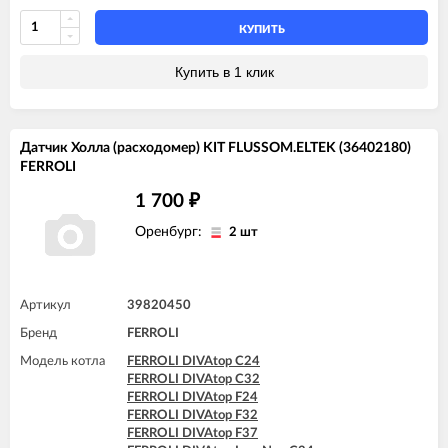
FERROLI DIVAtop ST F32
FERROLI DOMIcompact F30 B
FERROLI DOMINA F13 N
FERROLI DOMIcompact F30 D
КУПИТЬ
FERROLI DOMINA F16 N
FERROLI DOMItop C30 E
FERROLI DOMINA F20 N
FERROLI DOMItop F30 E
Купить в 1 клик
FERROLI DOMINA F24 N
FERROLI DOMINA F32 N
FERROLI DOMIproject F24 D
FERROLI DOMIproject F32 D
FERROLI DOMItech F24
Датчик Холла (расходомер) KIT FLUSSOM.ELTEK (36402180)
FERROLI DOMItech F24 D
FERROLI
FERROLI DOMItech F32
FERROLI DOMItech F32 D
1 700
₽
Оренбург:
2 шт
Артикул
39820450
Бренд
FERROLI
Модель котла
FERROLI DIVAtop C24
FERROLI DIVAtop C32
FERROLI DIVAtop F24
FERROLI DIVAtop F32
FERROLI DIVAtop F37