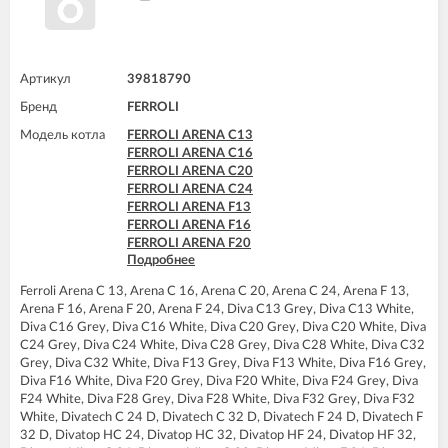
FERROLI DOMINA C24 N
FERROLI DOMINA F13 N
FERROLI DOMINA F16 N
FERROLI DOMINA F20 N
FERROLI DOMINA F24 N
Артикул
39818790
FERROLI DOMIproject C24
Бренд
FERROLI
FERROLI DOMIproject C24 D
FERROLI DOMIproject F24
Модель котла
FERROLI ARENA C13
FERROLI DOMIproject F24 D
FERROLI ARENA C16
FERROLI DOMItech C24
FERROLI ARENA C20
FERROLI DOMItech C24 D
FERROLI ARENA C24
FERROLI DOMItech F24
FERROLI ARENA F13
FERROLI DOMItech F24 D
FERROLI ARENA F16
FERROLI ARENA F20
Подробнее
FERROLI ARENA F24
FERROLI BLUEHELIX TECH 25 A
Ferroli Arena C 13, Arena C 16, Arena C 20, Arena C 24, Arena F 13,
FERROLI BLUEHELIX TECH 25C
Arena F 16, Arena F 20, Arena F 24, Diva C13 Grey, Diva C13 White,
FERROLI BLUEHELIX TECH 35 A
Diva C16 Grey, Diva C16 White, Diva C20 Grey, Diva C20 White, Diva
FERROLI BLUEHELIX TECH 35C
C24 Grey, Diva C24 White, Diva C28 Grey, Diva C28 White, Diva C32
FERROLI DIVA C13
Grey, Diva C32 White, Diva F13 Grey, Diva F13 White, Diva F16 Grey,
FERROLI DIVA C16
Diva F16 White, Diva F20 Grey, Diva F20 White, Diva F24 Grey, Diva
FERROLI DIVA C20
F24 White, Diva F28 Grey, Diva F28 White, Diva F32 Grey, Diva F32
FERROLI DIVA C24
White, Divatech C 24 D, Divatech C 32 D, Divatech F 24 D, Divatech F
FERROLI DIVA C28
32 D, Divatop HC 24, Divatop HC 32, Divatop HF 24, Divatop HF 32,
FERROLI DIVA C32