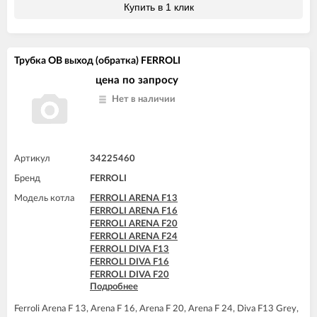
FERROLI DOMIcompact C24
FERROLI DIVAtech D HF24
Купить в 1 клик
FERROLI DOMIcompact C30
FERROLI DIVAtech F24 D
FERROLI DOMIcompact C30 D
FERROLI DIVAtop 60 F24
FERROLI DOMIcompact F24
FERROLI DIVAtop ST F24
FERROLI DOMIcompact F24 B
FERROLI DOMIcompact F24
Трубка ОВ выход (обратка) FERROLI
FERROLI DOMIcompact F24 D
FERROLI DOMINA F13 N
FERROLI DOMIcompact F30
FERROLI DOMINA F16 N
цена по запросу
FERROLI DOMIcompact F30 B
FERROLI DOMINA F20 N
Нет в наличии
FERROLI DOMIcompact F30 D
FERROLI DOMINA F24 N
FERROLI DOMINA C13 N
FERROLI DOMIproject F24
FERROLI DOMINA C16 N
FERROLI DOMIproject F24 D
FERROLI DOMINA C20 N
FERROLI DOMItech F24
FERROLI DOMINA C24 N
FERROLI DOMItech F24 D
Артикул
34225460
FERROLI DOMINA C32 N
Бренд
FERROLI
FERROLI DOMINA F13 N
FERROLI DOMINA F16 N
Модель котла
FERROLI ARENA F13
FERROLI DOMINA F20 N
FERROLI ARENA F16
FERROLI DOMINA F24 N
FERROLI ARENA F20
FERROLI DOMINA F32 N
FERROLI ARENA F24
FERROLI DOMIproject C24
FERROLI DIVA F13
FERROLI DOMIproject C24 D
FERROLI DIVA F16
FERROLI DOMIproject C32
FERROLI DIVA F20
FERROLI DOMIproject C32 D
Подробнее
FERROLI DIVA F24
FERROLI DOMIproject F24
FERROLI DIVA HF24
FERROLI DOMIproject F24 D
Ferroli Arena F 13, Arena F 16, Arena F 20, Arena F 24, Diva F13 Grey,
FERROLI DIVAproject F24