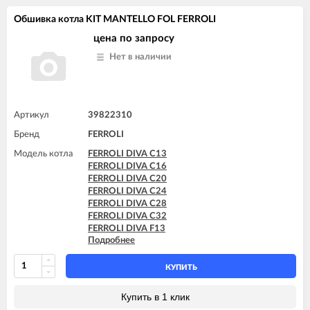
FERROLI DOMItech C32 D
FERROLI BLUEHELIX TECH 35A-E
Обшивка котла KIT MANTELLO FOL FERROLI
FERROLI DOMItech F24
FERROLI BLUEHELIX TECH 35C
FERROLI DOMItech F24 D
FERROLI DIVA C13
цена по запросу
FERROLI DOMItech F32
FERROLI DIVA C16
Нет в наличии
FERROLI DOMItech F32 D
FERROLI DIVA C20
FERROLI DIVA C24
FERROLI DIVA C28
FERROLI DIVA C32
FERROLI DIVA F13
Артикул
39822310
FERROLI DIVA F16
Бренд
FERROLI
FERROLI DIVA F20
FERROLI DIVA F24
Модель котла
FERROLI DIVA C13
FERROLI DIVA F28
FERROLI DIVA C16
FERROLI DIVA F32
FERROLI DIVA C20
FERROLI DIVA F37
FERROLI DIVA C24
FERROLI DIVA HC24
FERROLI DIVA C28
FERROLI DIVA HF24
FERROLI DIVA C32
FERROLI DIVA HF32
FERROLI DIVA F13
FERROLI DIVAproject F24
Подробнее
FERROLI DIVA F16
FERROLI DIVAtech C24 D
FERROLI DIVA F20
FERROLI DIVAtech C32 D
FERROLI DIVA F24
КУПИТЬ
FERROLI DIVAtech F24 D
FERROLI DIVA F28
FERROLI DIVAtech F32 D
FERROLI DIVA F32
Купить в 1 клик
FERROLI DIVAtop C24
FERROLI DIVA HC24
FERROLI DIVAtop C32