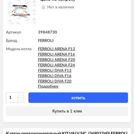
FERROLI DOMItech F32 D
FERROLI DIVA C16
Нет в наличии
FERROLI DIVA C20
FERROLI DIVA C24
FERROLI DIVA C28
FERROLI DIVA C32
FERROLI DIVA F13
Артикул
39848730
FERROLI DIVA F16
Бренд
FERROLI
FERROLI DIVA F20
FERROLI DIVA F24
Модель котла
FERROLI ARENA F13
FERROLI DIVA F28
FERROLI ARENA F16
FERROLI DIVA F32
FERROLI ARENA F20
FERROLI DIVA F37
FERROLI ARENA F24
FERROLI DIVA HC24
FERROLI DIVA F13
FERROLI DIVA HF24
FERROLI DIVA F16
FERROLI DIVA HF32
FERROLI DIVA F20
FERROLI DIVAproject F24
Подробнее
FERROLI DIVA F24
FERROLI DIVAtech C24 D
FERROLI DIVA F28
FERROLI DIVAtech C32 D
FERROLI DIVA F32
КУПИТЬ
FERROLI DIVAtech F24 D
FERROLI DIVA F37
FERROLI DIVAtech F32 D
FERROLI DIVAproject F24
Купить в 1 клик
FERROLI DOMIcompact C24
FERROLI DOMIcompact C30
FERROLI DOMIcompact C30 D
FERROLI DOMIcompact F24
FERROLI DOMIcompact F24 B
Клапан предохранительный KIT VALV.SIC. (36902760) FERROLI