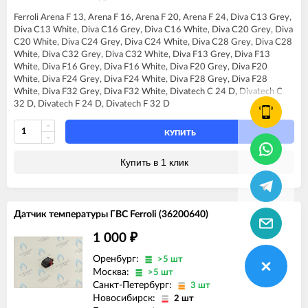
FERROLI DIVA C13
Ferroli Arena F 13, Arena F 16, Arena F 20, Arena F 24, Diva C13 Grey,
FERROLI DIVA C16
Diva C13 White, Diva C16 Grey, Diva C16 White, Diva C20 Grey, Diva
FERROLI DIVA C20
C20 White, Diva C24 Grey, Diva C24 White, Diva C28 Grey, Diva C28
FERROLI DIVA C24
White, Diva C32 Grey, Diva C32 White, Diva F13 Grey, Diva F13
FERROLI DIVA C28
White, Diva F16 Grey, Diva F16 White, Diva F20 Grey, Diva F20
FERROLI DIVA C32
White, Diva F24 Grey, Diva F24 White, Diva F28 Grey, Diva F28
FERROLI DIVA F13
White, Diva F32 Grey, Diva F32 White, Divatech C 24 D, Divatech C
FERROLI DIVA F16
32 D, Divatech F 24 D, Divatech F 32 D
FERROLI DIVA F20
FERROLI DIVA F24
FERROLI DIVA F28
КУПИТЬ
FERROLI DIVA F32
FERROLI DIVA F37
Купить в 1 клик
FERROLI DIVA HC24
FERROLI DIVA HF24
FERROLI DIVA HF32
FERROLI DIVAproject F24
Датчик температуры ГВС Ferroli (36200640)
FERROLI DIVAtech C24 D
FERROLI DIVAtech C32 D
1 000
₽
FERROLI DIVAtech F24 D
FERROLI DIVAtech F32 D
Оренбург:
>5 шт
Москва:
>5 шт
Санкт-Петербург:
3 шт
Новосибирск:
2 шт