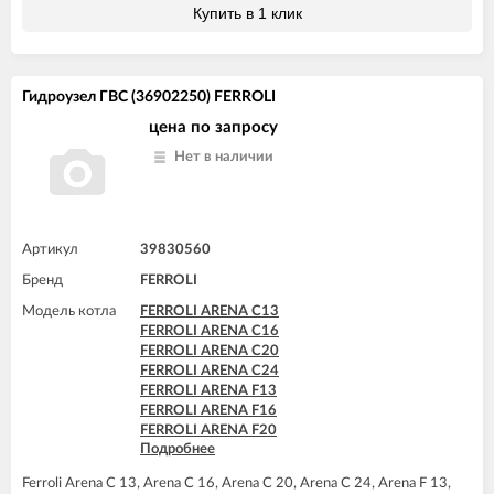
FERROLI DIVAtech D F24
Купить в 1 клик
FERROLI DIVAtech D F32
FERROLI DIVAtech D F37
FERROLI DIVAtech D HF24
FERROLI DIVAtech D HF32
Гидроузел ГВС (36902250) FERROLI
FERROLI DIVAtech F24 D
FERROLI DIVAtech F32 D
цена по запросу
FERROLI DIVAtop HC24
Нет в наличии
FERROLI DIVAtop HF24
FERROLI DIVAtop micro C24
FERROLI DIVAtop micro C32
FERROLI DIVAtop micro F24
FERROLI DIVAtop micro F32
Артикул
39830560
FERROLI DIVAtop micro F37
Бренд
FERROLI
FERROLI DIVAtop micro LN C24
FERROLI DIVAtop micro LN F24
Модель котла
FERROLI ARENA C13
FERROLI DOMINA C13 N
FERROLI ARENA C16
FERROLI DOMINA C16 N
FERROLI ARENA C20
FERROLI DOMINA C20 N
FERROLI ARENA C24
FERROLI DOMINA C24 N
FERROLI ARENA F13
FERROLI DOMINA C32 N
FERROLI ARENA F16
FERROLI DOMINA F13 N
FERROLI ARENA F20
FERROLI DOMINA F16 N
Подробнее
FERROLI ARENA F24
FERROLI DOMINA F20 N
FERROLI BLUEHELIX TECH 25C
FERROLI DOMINA F24 N
Ferroli Arena C 13, Arena C 16, Arena C 20, Arena C 24, Arena F 13,
FERROLI BLUEHELIX TECH 35C