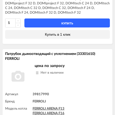
FERROLI DIVA F28
DOMIproject F 32 D, DOMIproject F 32, DOMItech C 24 D, DOMItech
FERROLI DIVA F32
C 24, DOMItech C 32 D, DOMItech C 32, DOMItech F 24 D,
FERROLI DIVA F37
DOMItech F 24, DOMItech F 32 D, DOMItech F 32
FERROLI DIVA HC24
FERROLI DIVA HF24
FERROLI DIVA HF32
КУПИТЬ
FERROLI DIVAproject F24
FERROLI DIVAtech C24 D
Купить в 1 клик
FERROLI DIVAtech C32 D
FERROLI DIVAtech F24 D
FERROLI DIVAtech F32 D
FERROLI DIVAtop C24
Патрубок дымоотводящий с уплотнением (33301610)
FERROLI DIVAtop C32
FERROLI
FERROLI DIVAtop F24
FERROLI DIVAtop F32
цена по запросу
FERROLI DIVAtop F37
Нет в наличии
FERROLI DIVAtop HC24
FERROLI DIVAtop HC32
FERROLI DIVAtop HF24
FERROLI DIVAtop HF32
FERROLI DIVAtop Low Nox C24
Артикул
39817990
FERROLI DIVAtop Low Nox C32
Бренд
FERROLI
FERROLI DIVAtop Low Nox F24
FERROLI DIVAtop Low Nox F32
Модель котла
FERROLI ARENA F13
FERROLI DIVAtop micro C24
FERROLI ARENA F16