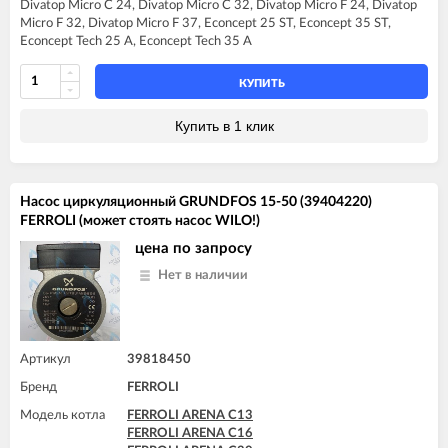
Divatop Micro C 24, Divatop Micro C 32, Divatop Micro F 24, Divatop
FERROLI DIVA F13
Micro F 32, Divatop Micro F 37, Econcept 25 ST, Econcept 35 ST,
FERROLI DIVA F16
Econcept Tech 25 A, Econcept Tech 35 A
FERROLI DIVA F20
FERROLI DIVA F24
FERROLI DIVA F28
КУПИТЬ
FERROLI DIVA F32
FERROLI DIVA F37
Купить в 1 клик
FERROLI DIVAproject F24
FERROLI DIVAtop C24
FERROLI DIVAtop C32
FERROLI DIVAtop F24
Насос циркуляционный GRUNDFOS 15-50 (39404220)
FERROLI DIVAtop F32
FERROLI (может стоять насос WILO!)
FERROLI DIVAtop F37
FERROLI DIVAtop HC24
цена по запросу
FERROLI DIVAtop HC32
Нет в наличии
FERROLI DIVAtop HF24
FERROLI DIVAtop HF32
FERROLI DIVAtop Low Nox C24
FERROLI DIVAtop Low Nox F24
FERROLI DIVAtop Low Nox F32
Артикул
39818450
FERROLI DIVAtop micro C24
Бренд
FERROLI
FERROLI DIVAtop micro C32
FERROLI DIVAtop micro F24
Модель котла
FERROLI ARENA C13
FERROLI DIVAtop micro F32
FERROLI ARENA C16
FERROLI DIVAtop micro F37