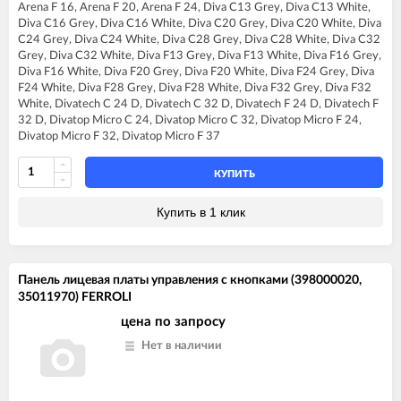
FERROLI DOMINA F32 N
Arena F 16, Arena F 20, Arena F 24, Diva C13 Grey, Diva C13 White,
FERROLI DIVA C13
FERROLI DOMIproject C24 D
Diva C16 Grey, Diva C16 White, Diva C20 Grey, Diva C20 White, Diva
FERROLI DIVA C16
FERROLI DOMIproject C32
C24 Grey, Diva C24 White, Diva C28 Grey, Diva C28 White, Diva C32
FERROLI DIVA C20
FERROLI DOMIproject C32 D
Grey, Diva C32 White, Diva F13 Grey, Diva F13 White, Diva F16 Grey,
FERROLI DIVA C24
FERROLI DOMIproject F24 D
Diva F16 White, Diva F20 Grey, Diva F20 White, Diva F24 Grey, Diva
FERROLI DIVA C28
FERROLI DOMIproject F32
F24 White, Diva F28 Grey, Diva F28 White, Diva F32 Grey, Diva F32
FERROLI DIVA C32
FERROLI DOMIproject F32 D
White, Divatech C 24 D, Divatech C 32 D, Divatech F 24 D, Divatech F
FERROLI DIVA F13
32 D, Divatop Micro C 24, Divatop Micro C 32, Divatop Micro F 24,
FERROLI DIVA F16
Divatop Micro F 32, Divatop Micro F 37
FERROLI DIVA F20
FERROLI DIVA F24
FERROLI DIVA F28
КУПИТЬ
FERROLI DIVA F32
FERROLI DIVA F37
Купить в 1 клик
FERROLI DIVAproject F24
FERROLI DIVAtech C24 D
FERROLI DIVAtech C32 D
FERROLI DIVAtech F24 D
Панель лицевая платы управления с кнопками (398000020,
FERROLI DIVAtech F32 D
35011970) FERROLI
FERROLI DIVAtop micro C24
FERROLI DIVAtop micro C32
цена по запросу
FERROLI DIVAtop micro F24
Нет в наличии
FERROLI DIVAtop micro F32
FERROLI DIVAtop micro F37
FERROLI DIVAtop micro LN C24
FERROLI DIVAtop micro LN F24