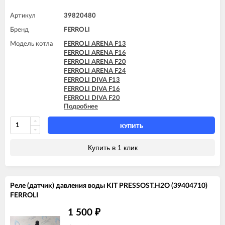
FERROLI DOMINA F20 N
FERROLI DOMINA F24 N
Артикул
39820480
FERROLI DOMINA F32 N
Бренд
FERROLI
FERROLI DOMIproject F24 D
FERROLI DOMIproject F32
Модель котла
FERROLI ARENA F13
FERROLI DOMIproject F32 D
FERROLI ARENA F16
FERROLI ARENA F20
FERROLI ARENA F24
FERROLI DIVA F13
FERROLI DIVA F16
FERROLI DIVA F20
Подробнее
FERROLI DIVA F24
FERROLI DIVA F28
FERROLI DIVA F32
КУПИТЬ
FERROLI DIVA F37
FERROLI DIVA HF24
Купить в 1 клик
FERROLI DIVA HF32
FERROLI DIVAproject F24
FERROLI DIVAtech D F24
FERROLI DIVAtech D F32
Реле (датчик) давления воды KIT PRESSOST.H2O (39404710)
FERROLI DIVAtech D F37
FERROLI
FERROLI DIVAtech D HF24
FERROLI DIVAtech D HF32
1 500
₽
FERROLI DIVAtech F24 D
FERROLI DIVAtech F32 D