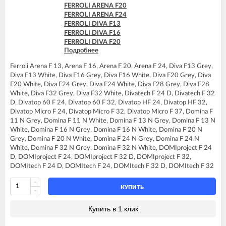
FERROLI DIVAtop micro C32
FERROLI ARENA F20
FERROLI DIVAtop micro F24
FERROLI ARENA F24
FERROLI DIVAtop micro F32
FERROLI DIVA F13
FERROLI DIVAtop micro F37
FERROLI DIVA F16
FERROLI DIVAtop micro LN C24
FERROLI DIVA F20
FERROLI DIVAtop micro LN C32
Подробнее
FERROLI DIVA F24
FERROLI DIVAtop micro LN F24
FERROLI DIVA F28
FERROLI DIVAtop micro LN F32
Ferroli Arena F 13, Arena F 16, Arena F 20, Arena F 24, Diva F13 Grey,
FERROLI DIVA F32
FERROLI DIVAtop ST C24
Diva F13 White, Diva F16 Grey, Diva F16 White, Diva F20 Grey, Diva
FERROLI DIVA F37
FERROLI DIVAtop ST C32
F20 White, Diva F24 Grey, Diva F24 White, Diva F28 Grey, Diva F28
FERROLI DIVA HF24
FERROLI DIVAtop ST F24
White, Diva F32 Grey, Diva F32 White, Divatech F 24 D, Divatech F 32
FERROLI DIVA HF32
FERROLI DIVAtop ST F32
D, Divatop 60 F 24, Divatop 60 F 32, Divatop HF 24, Divatop HF 32,
FERROLI DIVAproject F24
FERROLI DOMIcompact C24
Divatop Micro F 24, Divatop Micro F 32, Divatop Micro F 37, Domina F
FERROLI DIVAtech D F24
FERROLI DOMIcompact C30
11 N Grey, Domina F 11 N White, Domina F 13 N Grey, Domina F 13 N
FERROLI DIVAtech D F32
FERROLI DOMIcompact C30 D
White, Domina F 16 N Grey, Domina F 16 N White, Domina F 20 N
FERROLI DIVAtech D F37
FERROLI DOMIcompact F24
Grey, Domina F 20 N White, Domina F 24 N Grey, Domina F 24 N
FERROLI DIVAtech D HF24
FERROLI DOMIcompact F24 B
White, Domina F 32 N Grey, Domina F 32 N White, DOMIproject F 24
FERROLI DIVAtech D HF32
FERROLI DOMIcompact F24 D
D, DOMIproject F 24, DOMIproject F 32 D, DOMIproject F 32,
FERROLI DIVAtech F24 D
FERROLI DOMIcompact F30
DOMItech F 24 D, DOMItech F 24, DOMItech F 32 D, DOMItech F 32
FERROLI DIVAtech F32 D
FERROLI DOMIcompact F30 B
FERROLI DIVAtop 60 F24
FERROLI DOMIcompact F30 D
FERROLI DIVAtop 60 F32
КУПИТЬ
FERROLI DOMINA C13 N
FERROLI DIVAtop F24
FERROLI DOMINA C16 N
FERROLI DIVAtop F32
Купить в 1 клик
FERROLI DOMINA C20 N
FERROLI DIVAtop F37
FERROLI DOMINA C24 N
FERROLI DIVAtop HF24