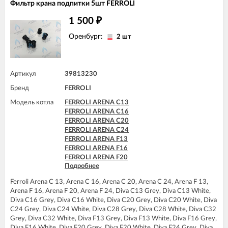
Фильтр крана подпитки 5шт FERROLI
1 500
₽
Оренбург:
2 шт
Артикул
39813230
Бренд
FERROLI
Модель котла
FERROLI ARENA C13
FERROLI ARENA C16
FERROLI ARENA C20
FERROLI ARENA C24
FERROLI ARENA F13
FERROLI ARENA F16
FERROLI ARENA F20
Подробнее
FERROLI ARENA F24
FERROLI DIVA C13
Ferroli Arena C 13, Arena C 16, Arena C 20, Arena C 24, Arena F 13,
FERROLI DIVA C16
Arena F 16, Arena F 20, Arena F 24, Diva C13 Grey, Diva C13 White,
FERROLI DIVA C20
Diva C16 Grey, Diva C16 White, Diva C20 Grey, Diva C20 White, Diva
FERROLI DIVA C24
C24 Grey, Diva C24 White, Diva C28 Grey, Diva C28 White, Diva C32
FERROLI DIVA C28
Grey, Diva C32 White, Diva F13 Grey, Diva F13 White, Diva F16 Grey,
FERROLI DIVA C32
Diva F16 White, Diva F20 Grey, Diva F20 White, Diva F24 Grey, Diva