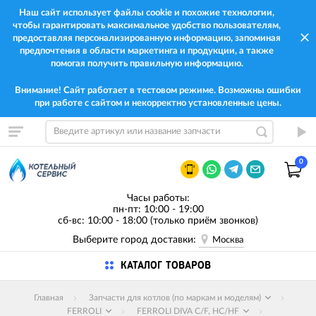
Наш сайт использует файлы cookie и похожие технологии,
чтобы гарантировать максимальное удобство пользователям,
предоставляя персонализированную информацию, запоминая
предпочтения в области маркетинга и продукции, а также
помогая получить правильную информацию.
Внимание! Сайт работает в тестовом режиме. Возможны ошибки
при работе с сайтом и некорректно установленные цены.
0
Часы работы:
пн-пт: 10:00 - 19:00
сб-вс: 10:00 - 18:00 (только приём звонков)
Выберите город доставки:
Москва
КАТАЛОГ ТОВАРОВ
Главная
Запчасти для котлов (по маркам и моделям)
FERROLI
FERROLI DIVA C/F, HC/HF