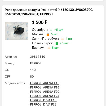
FERROLI DOMINA C32 N
FERROLI DIVAtop HF32
FERROLI DOMINA F13 N
FERROLI DIVAtop Low Nox F24
Реле давления воздуха (маностат) (46160130, 398608700,
FERROLI DOMINA F16 N
FERROLI DIVAtop Low Nox F32
FERROLI DOMINA F20 N
36402050, 398608701) FERROLI
FERROLI DIVAtop micro F24
FERROLI DOMINA F24 N
FERROLI DIVAtop micro F32
1 500
₽
FERROLI DOMINA F32 N
FERROLI DIVAtop micro F37
FERROLI DOMIproject C24
FERROLI DIVAtop micro LN F24
Оренбург:
>5 шт
FERROLI DOMIproject C24 D
FERROLI DIVAtop micro LN F32
Москва:
5 шт
FERROLI DOMIproject C32
FERROLI DIVAtop ST F24
Санкт-Петербург:
4 шт
FERROLI DOMIproject C32 D
FERROLI DIVAtop ST F32
Новосибирск:
>5 шт
FERROLI DOMIproject F24
FERROLI DOMINA F13 N
Барнаул:
5 шт
FERROLI DOMIproject F24 D
FERROLI DOMINA F16 N
FERROLI DOMIproject F32
FERROLI DOMINA F20 N
FERROLI DOMIproject F32 D
Артикул
39817510
FERROLI DOMINA F24 N
FERROLI DOMItech C24
FERROLI DOMINA F32 N
Бренд
FERROLI
FERROLI DOMItech C24 D
FERROLI DOMIproject F24
FERROLI DOMItech C32
ON
110
FERROLI DOMIproject F24 D
FERROLI DOMItech C32 D
FERROLI DOMIproject F32
OFF
80
FERROLI DOMItech F24
FERROLI DOMIproject F32 D
FERROLI DOMItech F24 D
Модель котла
FERROLI ARENA F13
FERROLI DOMItech F24
FERROLI DOMItech F32
FERROLI ARENA F16
FERROLI DOMItech F24 D
FERROLI DOMItech F32 D
FERROLI ARENA F20
FERROLI DOMItech F32
FERROLI ARENA F24
FERROLI DOMItech F32 D
FERROLI DIVA F13
FERROLI DIVA F16