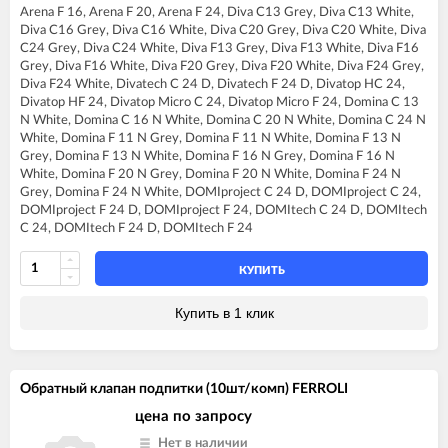
FERROLI DIVA C16
Arena F 16, Arena F 20, Arena F 24, Diva C13 Grey, Diva C13 White,
FERROLI DIVA C20
Diva C16 Grey, Diva C16 White, Diva C20 Grey, Diva C20 White, Diva
FERROLI DIVA C24
C24 Grey, Diva C24 White, Diva F13 Grey, Diva F13 White, Diva F16
FERROLI DIVA F13
Grey, Diva F16 White, Diva F20 Grey, Diva F20 White, Diva F24 Grey,
FERROLI DIVA F16
Diva F24 White, Divatech C 24 D, Divatech F 24 D, Divatop HC 24,
FERROLI DIVA F20
Divatop HF 24, Divatop Micro C 24, Divatop Micro F 24, Domina C 13
FERROLI DIVA F24
N White, Domina C 16 N White, Domina C 20 N White, Domina C 24 N
FERROLI DIVA HC24
White, Domina F 11 N Grey, Domina F 11 N White, Domina F 13 N
FERROLI DIVA HF24
Grey, Domina F 13 N White, Domina F 16 N Grey, Domina F 16 N
FERROLI DIVAproject F24
White, Domina F 20 N Grey, Domina F 20 N White, Domina F 24 N
FERROLI DIVAtech C24 D
Grey, Domina F 24 N White, DOMIproject C 24 D, DOMIproject C 24,
FERROLI DIVAtech D F24
DOMIproject F 24 D, DOMIproject F 24, DOMItech C 24 D, DOMItech
FERROLI DIVAtech D HF24
C 24, DOMItech F 24 D, DOMItech F 24
FERROLI DIVAtech F24 D
FERROLI DIVAtop C24
FERROLI DIVAtop F24
КУПИТЬ
FERROLI DIVAtop HC24
FERROLI DIVAtop HF24
Купить в 1 клик
FERROLI DIVAtop micro C24
FERROLI DIVAtop micro F24
FERROLI DIVAtop ST C24
FERROLI DIVAtop ST F24
Обратный клапан подпитки (10шт/комп) FERROLI
FERROLI DOMINA C13 N
FERROLI DOMINA C16 N
цена по запросу
FERROLI DOMINA C20 N
Нет в наличии