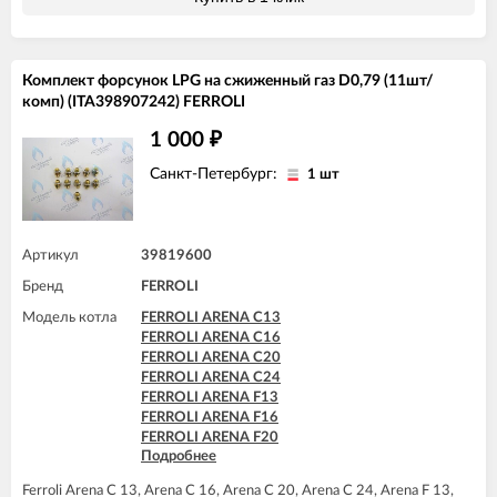
Комплект форсунок LPG на сжиженный газ D0,79 (11шт/
комп) (ITA398907242) FERROLI
1 000
₽
Санкт-Петербург:
1 шт
Артикул
39819600
Бренд
FERROLI
Модель котла
FERROLI ARENA C13
FERROLI ARENA C16
FERROLI ARENA C20
FERROLI ARENA C24
FERROLI ARENA F13
FERROLI ARENA F16
FERROLI ARENA F20
Подробнее
FERROLI ARENA F24
FERROLI DIVA C13
Ferroli Arena C 13, Arena C 16, Arena C 20, Arena C 24, Arena F 13,