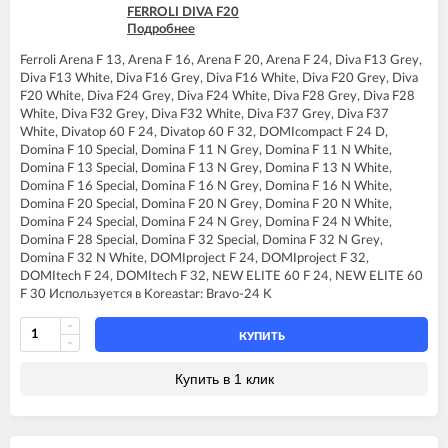
FERROLI DIVA F20
Подробнее
FERROLI DIVA F24
FERROLI DIVA F28
Ferroli Arena F 13, Arena F 16, Arena F 20, Arena F 24, Diva F13 Grey,
FERROLI DIVA F32
Diva F13 White, Diva F16 Grey, Diva F16 White, Diva F20 Grey, Diva
FERROLI DIVA F37
F20 White, Diva F24 Grey, Diva F24 White, Diva F28 Grey, Diva F28
FERROLI DIVAtop 60 F24
White, Diva F32 Grey, Diva F32 White, Diva F37 Grey, Diva F37
FERROLI DIVAtop 60 F32
White, Divatop 60 F 24, Divatop 60 F 32, DOMIcompact F 24 D,
FERROLI DIVAtop ST F24
Domina F 10 Special, Domina F 11 N Grey, Domina F 11 N White,
FERROLI DIVAtop ST F32
Domina F 13 Special, Domina F 13 N Grey, Domina F 13 N White,
FERROLI DOMIcompact F24
Domina F 16 Special, Domina F 16 N Grey, Domina F 16 N White,
FERROLI DOMIcompact F24 D
Domina F 20 Special, Domina F 20 N Grey, Domina F 20 N White,
FERROLI DOMIcompact F30
Domina F 24 Special, Domina F 24 N Grey, Domina F 24 N White,
FERROLI DOMINA F32 N
Domina F 28 Special, Domina F 32 Special, Domina F 32 N Grey,
FERROLI DOMIproject F24
Domina F 32 N White, DOMIproject F 24, DOMIproject F 32,
FERROLI DOMIproject F32
DOMItech F 24, DOMItech F 32, NEW ELITE 60 F 24, NEW ELITE 60
FERROLI DOMItech F24
F 30 Используется в Koreastar: Bravo-24 K
FERROLI DOMItech F32
КУПИТЬ
Купить в 1 клик