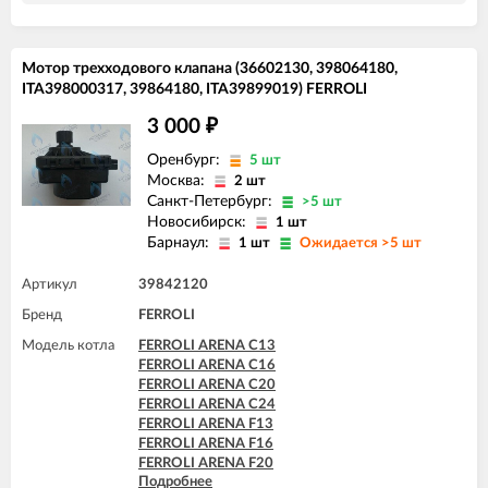
FERROLI DOMIproject F32
FERROLI DOMIproject F32 D
FERROLI DOMItech C24
Мотор трехходового клапана (36602130, 398064180,
FERROLI DOMItech C24 D
ITA398000317, 39864180, ITA39899019) FERROLI
FERROLI DOMItech C32
FERROLI DOMItech C32 D
3 000
₽
FERROLI DOMItech F24
FERROLI DOMItech F24 D
Оренбург:
5 шт
FERROLI DOMItech F32
Москва:
2 шт
FERROLI DOMItech F32 D
Санкт-Петербург:
>5 шт
Новосибирск:
1 шт
Барнаул:
1 шт
Ожидается >5 шт
Артикул
39842120
Бренд
FERROLI
Модель котла
FERROLI ARENA C13
FERROLI ARENA C16
FERROLI ARENA C20
FERROLI ARENA C24
FERROLI ARENA F13
FERROLI ARENA F16
FERROLI ARENA F20
Подробнее
FERROLI ARENA F24