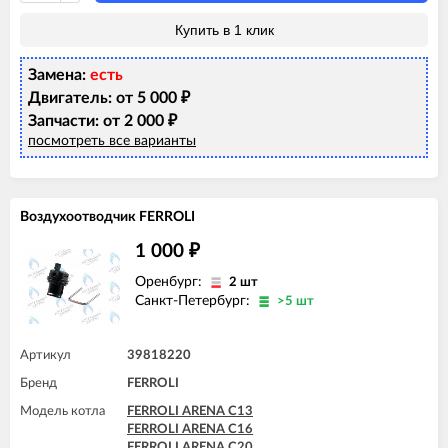
FERROLI DIVAtop micro LN C24
FERROLI DIVAtop micro LN F24
Купить в 1 клик
FERROLI DIVAtop ST C24
FERROLI DIVAtop ST F24
Замена:
есть
FERROLI DOMIcompact C24
FERROLI DOMIcompact C30
Двигатель: от 5 000
₽
FERROLI DOMIcompact C30 D
Запчасти: от 2 000
₽
FERROLI DOMIcompact F24
посмотреть все варианты
FERROLI DOMIcompact F24 B
FERROLI DOMIcompact F24 D
FERROLI DOMIcompact F30
FERROLI DOMIcompact F30 D
Воздухоотводчик FERROLI
FERROLI DOMINA C13 N
FERROLI DOMINA C16 N
1 000
₽
FERROLI DOMINA C20 N
FERROLI DOMINA C24 N
Оренбург:
2 шт
FERROLI DOMIproject C24
Санкт-Петербург:
>5 шт
FERROLI DOMIproject C24 D
FERROLI DOMIproject F24
FERROLI DOMIproject F24 D
Артикул
39818220
FERROLI DOMItech C24
Бренд
FERROLI DOMItech F24
FERROLI
Модель котла
FERROLI ARENA C13
FERROLI ARENA C16
FERROLI ARENA C20