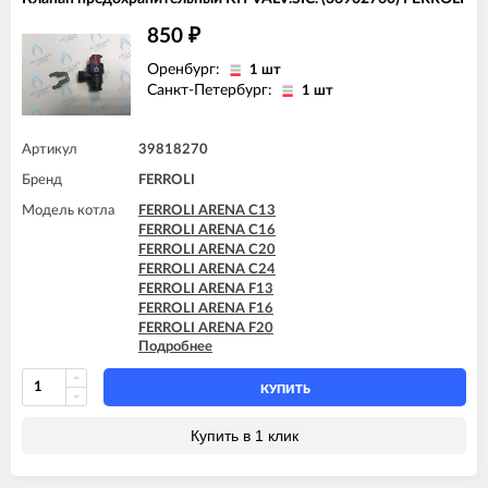
FERROLI DOMIcompact F24 D
850
FERROLI DOMIcompact F30
₽
FERROLI DOMIcompact F30 B
Оренбург:
1 шт
FERROLI DOMIcompact F30 D
Санкт-Петербург:
1 шт
FERROLI DOMINA C13 N
FERROLI DOMINA C16 N
FERROLI DOMINA C20 N
Артикул
39818270
FERROLI DOMINA C24 N
FERROLI DOMINA C32 N
Бренд
FERROLI
FERROLI DOMINA F13 N
Модель котла
FERROLI DOMINA F16 N
FERROLI ARENA C13
FERROLI DOMINA F20 N
FERROLI ARENA C16
FERROLI DOMINA F24 N
FERROLI ARENA C20
FERROLI DOMINA F32 N
FERROLI ARENA C24
FERROLI DOMIproject C24
FERROLI ARENA F13
FERROLI DOMIproject C24 D
FERROLI ARENA F16
FERROLI DOMIproject C32
FERROLI ARENA F20
Подробнее
FERROLI DOMIproject C32 D
FERROLI ARENA F24
FERROLI DOMIproject F24
FERROLI BLUEHELIX PRO 25 C
FERROLI DOMIproject F24 D
FERROLI BLUEHELIX PRO 32 C
КУПИТЬ
FERROLI DOMIproject F32
FERROLI BLUEHELIX TECH 18A-E
FERROLI DOMIproject F32 D
FERROLI BLUEHELIX TECH 25 A
Купить в 1 клик
FERROLI DOMItech C24
FERROLI BLUEHELIX TECH 25A-E
FERROLI DOMItech C24 D
FERROLI BLUEHELIX TECH 25C
FERROLI DOMItech C32
FERROLI BLUEHELIX TECH 35 A