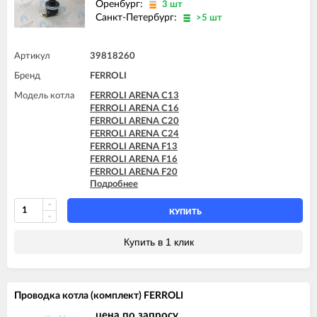
Оренбург:
3 шт
FERROLI DIVAtop F24
Санкт-Петербург:
>5 шт
FERROLI DIVAtop F32
FERROLI DIVAtop F37
FERROLI DIVAtop HF24
Артикул
39818260
FERROLI DIVAtop HF32
Бренд
FERROLI DIVAtop Low Nox F24
FERROLI
FERROLI DIVAtop Low Nox F32
Модель котла
FERROLI ARENA C13
FERROLI DIVAtop micro F24
FERROLI ARENA C16
FERROLI DIVAtop micro F32
FERROLI ARENA C20
FERROLI DIVAtop micro F37
FERROLI ARENA C24
FERROLI DIVAtop micro LN F24
FERROLI ARENA F13
FERROLI DIVAtop micro LN F32
FERROLI ARENA F16
FERROLI DIVAtop ST F24
FERROLI ARENA F20
FERROLI DIVAtop ST F32
Подробнее
FERROLI ARENA F24
FERROLI DOMINA F13 N
FERROLI BLUEHELIX PRO 25 C
FERROLI DOMINA F16 N
FERROLI BLUEHELIX PRO 32 C
КУПИТЬ
FERROLI DOMINA F20 N
FERROLI BLUEHELIX TECH 18A-E
FERROLI DOMINA F24 N
FERROLI BLUEHELIX TECH 25 A
Купить в 1 клик
FERROLI DOMINA F32 N
FERROLI BLUEHELIX TECH 25A-E
FERROLI DOMIproject F24 D
FERROLI BLUEHELIX TECH 25C
FERROLI DOMIproject F32 D
FERROLI BLUEHELIX TECH 35 A
FERROLI DOMItech F24
FERROLI BLUEHELIX TECH 35A-E
FERROLI DOMItech F24 D
Проводка котла (комплект) FERROLI
FERROLI BLUEHELIX TECH 35C
FERROLI DOMItech F32
FERROLI DIVA C13
цена по запросу