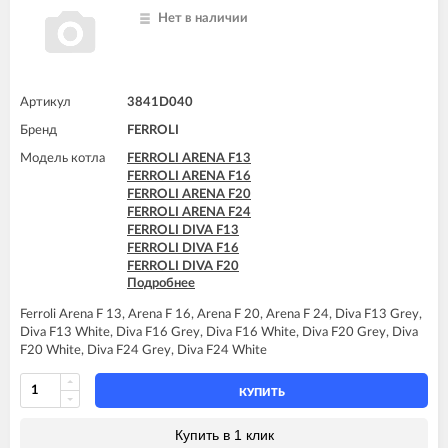
FERROLI DOMIcompact C24
Нет в наличии
FERROLI DOMIcompact C30
FERROLI DOMIcompact C30 D
FERROLI DOMIcompact F24
FERROLI DOMIcompact F24 B
FERROLI DOMIcompact F24 D
Артикул
3841D040
FERROLI DOMIcompact F30
Бренд
FERROLI
FERROLI DOMIcompact F30 B
FERROLI DOMIcompact F30 D
Модель котла
FERROLI ARENA F13
FERROLI DOMINA C13 N
FERROLI ARENA F16
FERROLI DOMINA C16 N
FERROLI ARENA F20
FERROLI DOMINA C20 N
FERROLI ARENA F24
FERROLI DOMINA C24 N
FERROLI DIVA F13
FERROLI DOMINA C32 N
FERROLI DIVA F16
FERROLI DOMINA F13 N
FERROLI DIVA F20
FERROLI DOMINA F16 N
Подробнее
FERROLI DIVA F24
FERROLI DOMINA F20 N
FERROLI DIVAproject F24
FERROLI DOMINA F24 N
Ferroli Arena F 13, Arena F 16, Arena F 20, Arena F 24, Diva F13 Grey,
FERROLI DOMINA F32 N
Diva F13 White, Diva F16 Grey, Diva F16 White, Diva F20 Grey, Diva
FERROLI DOMIproject C24
F20 White, Diva F24 Grey, Diva F24 White
FERROLI DOMIproject C24 D
FERROLI DOMIproject C32
КУПИТЬ
FERROLI DOMIproject C32 D
FERROLI DOMIproject F24
Купить в 1 клик
FERROLI DOMIproject F24 D