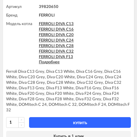
FERROLI DIVAtop ST C24
Артикул
39820650
FERROLI DIVAtop ST C32
Бренд
FERROLI
FERROLI DIVAtop ST F24
FERROLI DIVAtop ST F32
Модель котла
FERROLI DIVA C13
FERROLI DIVA C16
FERROLI DIVA C20
FERROLI DIVA C24
FERROLI DIVA C28
FERROLI DIVA C32
FERROLI DIVA F13
Подробнее
FERROLI DIVA F16
FERROLI DIVA F20
Ferroli Diva C13 Grey, Diva C13 White, Diva C16 Grey, Diva C16
FERROLI DIVA F24
White, Diva C20 Grey, Diva C20 White, Diva C24 Grey, Diva C24
FERROLI DIVA F28
White, Diva C28 Grey, Diva C28 White, Diva C32 Grey, Diva C32
FERROLI DIVA F32
White, Diva F13 Grey, Diva F13 White, Diva F16 Grey, Diva F16
FERROLI DIVA F37
White, Diva F20 Grey, Diva F20 White, Diva F24 Grey, Diva F24
FERROLI DIVA HC24
White, Diva F28 Grey, Diva F28 White, Diva F32 Grey, Diva F32
FERROLI DIVA HF24
White, DOMItech C 24, DOMItech C 32, DOMItech F 24, DOMItech F
FERROLI DIVA HF32
32
FERROLI DOMItech C24
FERROLI DOMItech C32
FERROLI DOMItech F24
КУПИТЬ
FERROLI DOMItech F32
Купить в 1 клик