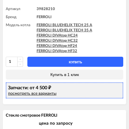
FERROLI DOMIproject C32 D
FERROLI DOMIproject F32
Артикул
39828210
FERROLI DOMIproject F32 D
Бренд
FERROLI
FERROLI DOMItech F32
FERROLI DOMItech F32 D
Модель котла
FERROLI BLUEHELIX TECH 25 A
FERROLI BLUEHELIX TECH 35 A
FERROLI DIVAtop HC24
FERROLI DIVAtop HC32
FERROLI DIVAtop HF24
FERROLI DIVAtop HF32
КУПИТЬ
Купить в 1 клик
Запчасти: от 4 500
₽
посмотреть все варианты
Стекло смотровое FERROLI
цена по запросу