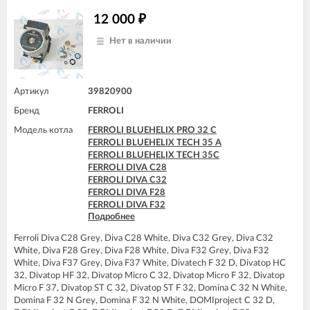
12 000
₽
Нет в наличии
Артикул
39820900
Бренд
FERROLI
Модель котла
FERROLI BLUEHELIX PRO 32 C
FERROLI BLUEHELIX TECH 35 A
FERROLI BLUEHELIX TECH 35C
FERROLI DIVA C28
FERROLI DIVA C32
FERROLI DIVA F28
FERROLI DIVA F32
Подробнее
FERROLI DIVA F37
FERROLI DIVAtop C32
Ferroli Diva C28 Grey, Diva C28 White, Diva C32 Grey, Diva C32
FERROLI DIVAtop F32
White, Diva F28 Grey, Diva F28 White, Diva F32 Grey, Diva F32
FERROLI DIVAtop F37
White, Diva F37 Grey, Diva F37 White, Divatech F 32 D, Divatop HC
FERROLI DIVAtop HC32
32, Divatop HF 32, Divatop Micro C 32, Divatop Micro F 32, Divatop
FERROLI DIVAtop HF32
Micro F 37, Divatop ST C 32, Divatop ST F 32, Domina C 32 N White,
FERROLI DIVAtop Low Nox C32
Domina F 32 N Grey, Domina F 32 N White, DOMIproject C 32 D,
FERROLI DIVAtop Low Nox F32