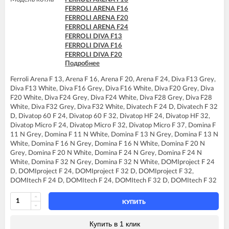
FERROLI DIVAtop micro C24
FERROLI ARENA F16
FERROLI DIVAtop micro C32
FERROLI ARENA F20
FERROLI DIVAtop micro F24
FERROLI ARENA F24
FERROLI DIVAtop micro F32
FERROLI DIVA F13
FERROLI DIVAtop micro F37
FERROLI DIVA F16
FERROLI DIVAtop micro LN C24
FERROLI DIVA F20
FERROLI DIVAtop micro LN C32
Подробнее
FERROLI DIVA F24
FERROLI DIVAtop micro LN F24
FERROLI DIVA F28
FERROLI DIVAtop micro LN F32
Ferroli Arena F 13, Arena F 16, Arena F 20, Arena F 24, Diva F13 Grey,
FERROLI DIVA F32
FERROLI DIVAtop ST C24
Diva F13 White, Diva F16 Grey, Diva F16 White, Diva F20 Grey, Diva
FERROLI DIVA F37
FERROLI DIVAtop ST C32
F20 White, Diva F24 Grey, Diva F24 White, Diva F28 Grey, Diva F28
FERROLI DIVA HF24
FERROLI DIVAtop ST F24
White, Diva F32 Grey, Diva F32 White, Divatech F 24 D, Divatech F 32
FERROLI DIVA HF32
FERROLI DIVAtop ST F32
D, Divatop 60 F 24, Divatop 60 F 32, Divatop HF 24, Divatop HF 32,
FERROLI DIVAproject F24
FERROLI DOMIcompact C24
Divatop Micro F 24, Divatop Micro F 32, Divatop Micro F 37, Domina F
FERROLI DIVAtech D F24
FERROLI DOMIcompact C30
11 N Grey, Domina F 11 N White, Domina F 13 N Grey, Domina F 13 N
FERROLI DIVAtech D F32
FERROLI DOMIcompact C30 D
White, Domina F 16 N Grey, Domina F 16 N White, Domina F 20 N
FERROLI DIVAtech D F37
FERROLI DOMIcompact F24
Grey, Domina F 20 N White, Domina F 24 N Grey, Domina F 24 N
FERROLI DIVAtech D HF24
FERROLI DOMIcompact F24 B
White, Domina F 32 N Grey, Domina F 32 N White, DOMIproject F 24
FERROLI DIVAtech D HF32
FERROLI DOMIcompact F24 D
D, DOMIproject F 24, DOMIproject F 32 D, DOMIproject F 32,
FERROLI DIVAtech F24 D
FERROLI DOMIcompact F30
DOMItech F 24 D, DOMItech F 24, DOMItech F 32 D, DOMItech F 32
FERROLI DIVAtech F32 D
FERROLI DOMIcompact F30 B
FERROLI DIVAtop 60 F24
FERROLI DOMIcompact F30 D
FERROLI DIVAtop 60 F32
КУПИТЬ
FERROLI DOMINA C13 N
FERROLI DIVAtop F24
FERROLI DOMINA C16 N
FERROLI DIVAtop F32
Купить в 1 клик
FERROLI DOMINA C20 N