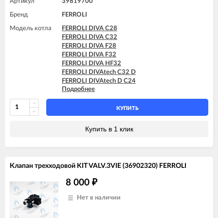
Артикул
39819700
FERROLI DIVAtop ST F24
Бренд
FERROLI
FERROLI DIVAtop ST F32
Модель котла
FERROLI DIVA C28
FERROLI DIVA C32
FERROLI DIVA F28
FERROLI DIVA F32
FERROLI DIVA HF32
FERROLI DIVAtech C32 D
FERROLI DIVAtech D C24
Подробнее
FERROLI DIVAtech D C32
FERROLI DIVAtech D F32
FERROLI DIVAtech D HF32
КУПИТЬ
FERROLI DIVAtech F32 D
FERROLI DIVAtop C32
Купить в 1 клик
FERROLI DIVAtop F32
FERROLI DIVAtop HC32
FERROLI DIVAtop HF32
FERROLI DIVAtop micro C32
Клапан трехходовой KIT VALV.3VIE (36902320) FERROLI
FERROLI DIVAtop micro F32
FERROLI DIVAtop ST C32
8 000
₽
FERROLI DIVAtop ST F32
FERROLI DOMINA C32 N
Нет в наличии
FERROLI DOMINA F32 N
FERROLI DOMIproject C32