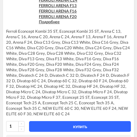
FERROLI ARENA C24
FERROLI ARENA F13
FERROLI ARENA F16
FERROLI ARENA F20
Подробнее
FERROLI ARENA F24
FERROLI DIVA C13
Ferroli Econcept Kombi 35 ST, Econcept Kombi 35 ST, Arena C 13,
FERROLI DIVA C16
Arena C 16, Arena C 20, Arena C 24, Arena F 13, Arena F 16, Arena F
FERROLI DIVA C20
20, Arena F 24, Diva C13 Grey, Diva C13 White, Diva C16 Grey, Diva
FERROLI DIVA C24
C16 White, Diva C20 Grey, Diva C20 White, Diva C24 Grey, Diva C24
FERROLI DIVA C28
White, Diva C28 Grey, Diva C28 White, Diva C32 Grey, Diva C32
FERROLI DIVA C32
White, Diva F13 Grey, Diva F13 White, Diva F16 Grey, Diva F16
FERROLI DIVA F13
White, Diva F20 Grey, Diva F20 White, Diva F24 Grey, Diva F24
FERROLI DIVA F16
White, Diva F28 Grey, Diva F28 White, Diva F32 Grey, Diva F32
FERROLI DIVA F20
White, Divatech C 24 D, Divatech C 32 D, Divatech F 24 D, Divatech F
FERROLI DIVA F24
32 D, Divatop 60 C 24, Divatop 60 C 32, Divatop 60 F 24, Divatop 60
FERROLI DIVA F28
F 32, Divatop HC 24, Divatop HC 32, Divatop HF 24, Divatop HF 32,
FERROLI DIVA F32
Divatop Micro C 24, Divatop Micro C 32, Divatop Micro F 24, Divatop
FERROLI DIVA F37
Micro F 32, Divatop Micro F 37, Econcept 25 ST, Econcept 35 ST,
FERROLI DIVA HC24
Econcept Tech 25 A, Econcept Tech 25 C, Econcept Tech 35 A,
FERROLI DIVA HF24
Econcept Tech 35 C, NEW ELITE 60 C 30, NEW ELITE 60 F 24, NEW
FERROLI DIVA HF32
ELITE 60 F 30, NEW ELITE 60 С 24
FERROLI DIVAproject F24
FERROLI DIVAtech C24 D
FERROLI DIVAtech C32 D
КУПИТЬ
FERROLI DIVAtech F24 D