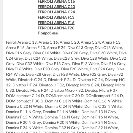
FERROLI ARENA C16
FERROLI DIVAtop micro F32
FERROLI ARENA C20
FERROLI DIVAtop micro F37
FERROLI ARENA C24
FERROLI DIVAtop micro LN C24
FERROLI ARENA F13
FERROLI DIVAtop micro LN C32
FERROLI ARENA F16
FERROLI DIVAtop micro LN F24
FERROLI ARENA F20
FERROLI DIVAtop micro LN F32
Подробнее
FERROLI ARENA F24
FERROLI DIVAtop ST C24
FERROLI BLUEHELIX PRO 25 C
FERROLI DIVAtop ST C32
Ferroli Arena C 13, Arena C 16, Arena C 20, Arena C 24, Arena F 13,
FERROLI BLUEHELIX PRO 32 C
FERROLI DIVAtop ST F24
Arena F 16, Arena F 20, Arena F 24, Diva C13 Grey, Diva C13 White,
FERROLI BLUEHELIX TECH 18A-E
FERROLI DIVAtop ST F32
Diva C16 Grey, Diva C16 White, Diva C20 Grey, Diva C20 White, Diva
FERROLI BLUEHELIX TECH 25 A
C24 Grey, Diva C24 White, Diva C28 Grey, Diva C28 White, Diva C32
FERROLI BLUEHELIX TECH 25A-E
Grey, Diva C32 White, Diva F13 Grey, Diva F13 White, Diva F16 Grey,
FERROLI BLUEHELIX TECH 25C
Diva F16 White, Diva F20 Grey, Diva F20 White, Diva F24 Grey, Diva
FERROLI BLUEHELIX TECH 35 A
F24 White, Diva F28 Grey, Diva F28 White, Diva F32 Grey, Diva F32
FERROLI BLUEHELIX TECH 35A-E
White, Divatech C 24 D, Divatech F 24 D, Divatop HC 24, Divatop HC
FERROLI BLUEHELIX TECH 35C
32, Divatop HF 24, Divatop HF 32, Divatop Micro C 24, Divatop Micro
FERROLI DIVA C13
C 32, Divatop Micro F 24, Divatop Micro F 32, Divatop Micro F 37,
FERROLI DIVA C16
DOMIcompact C 24 D, DOMIcompact C 30 D, DOMIcompact F 24 D,
FERROLI DIVA C20
DOMIcompact F 30 D, Domina C 13 N White, Domina C 16 N White,
FERROLI DIVA C24
Domina C 20 N White, Domina C 24 N White, Domina C 32 N White,
FERROLI DIVA C28
Domina F 11 N Grey, Domina F 11 N White, Domina F 13 N Grey,
FERROLI DIVA C32
Domina F 13 N White, Domina F 16 N Grey, Domina F 16 N White,
FERROLI DIVA F13
Domina F 20 N Grey, Domina F 20 N White, Domina F 24 N Grey,
FERROLI DIVA F16
Domina F 24 N White, Domina F 32 N Grey, Domina F 32 N White,
FERROLI DIVA F20