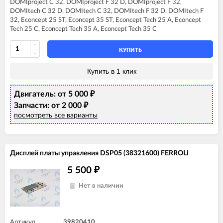
DOMIproject C 32, DOMIproject F 32 D, DOMIproject F 32,
FERROLI DIVAtop micro C32
DOMItech C 32 D, DOMItech C 32, DOMItech F 32 D, DOMItech F
FERROLI DIVAtop micro F32
32, Econcept 25 ST, Econcept 35 ST, Econcept Tech 25 A, Econcept
FERROLI DIVAtop micro F37
Tech 25 C, Econcept Tech 35 A, Econcept Tech 35 C
FERROLI DIVAtop micro LN C32
FERROLI DIVAtop micro LN F32
FERROLI DIVAtop ST C32
КУПИТЬ
FERROLI DIVAtop ST F32
FERROLI DOMIcompact F30 B
Купить в 1 клик
FERROLI DOMINA C32 N
FERROLI DOMINA F32 N
Двигатель: от 5 000
₽
FERROLI DOMIproject C32
FERROLI DOMIproject C32 D
Запчасти: от 2 000
₽
FERROLI DOMIproject F32
посмотреть все варианты
FERROLI DOMIproject F32 D
FERROLI DOMItech C32
FERROLI DOMItech F32
Дисплей платы управления DSP05 (38321600) FERROLI
5 500
₽
Нет в наличии
Артикул
39820410