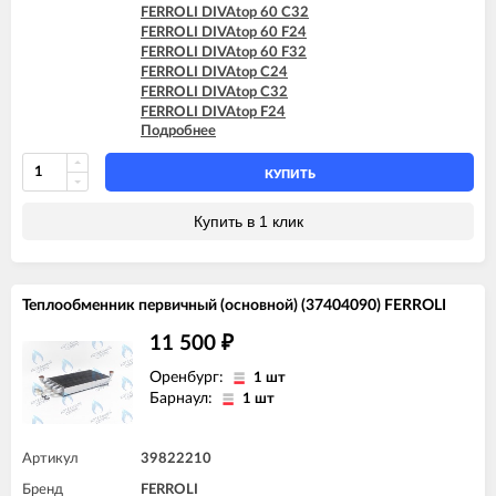
FERROLI DIVAtop 60 C32
FERROLI DIVAtop 60 F24
FERROLI DIVAtop 60 F32
FERROLI DIVAtop C24
FERROLI DIVAtop C32
FERROLI DIVAtop F24
Подробнее
FERROLI DIVAtop F32
FERROLI DIVAtop F37
FERROLI DIVAtop HC24
КУПИТЬ
FERROLI DIVAtop HC32
FERROLI DIVAtop HF24
Купить в 1 клик
FERROLI DIVAtop HF32
FERROLI DIVAtop micro C24
FERROLI DIVAtop micro C32
FERROLI DIVAtop micro F24
Теплообменник первичный (основной) (37404090) FERROLI
FERROLI DIVAtop micro F32
FERROLI DIVAtop micro F37
11 500
₽
FERROLI DIVAtop micro LN C24
FERROLI DIVAtop micro LN C32
Оренбург:
1 шт
FERROLI DIVAtop micro LN F24
Барнаул:
1 шт
FERROLI DIVAtop micro LN F32
FERROLI DIVAtop ST C24
FERROLI DIVAtop ST C32
Артикул
39822210
FERROLI DIVAtop ST F24
Бренд
FERROLI
FERROLI DIVAtop ST F32