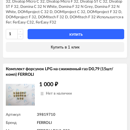
32, Divatop Micro C 32, Divatop Micro F 32, Divatop ST C 32, Divatop
FERROLI DOMINA C32 N
ST F 32, Domina C 32 N White, Domina F 32 N Grey, Domina F 32 N
FERROLI DOMINA F32 N
White, DOMIproject C 32 D, DOMIproject C 32, DOMIproject F 32 D,
FERROLI DOMIproject C32
DOMIproject F 32, DOMItech F 32 D, DOMItech F 32 Используется в
FERROLI DOMIproject C32 D
Fer: FerEasy C32, FerEasy F32
FERROLI DOMIproject F32
FERROLI DOMIproject F32 D
FERROLI DOMItech F32
КУПИТЬ
Купить в 1 клик
Комплект форсунок LPG на сжиженный газ D0,79 (15шт/
комп) FERROLI
1 000
₽
Нет в наличии
Артикул
39819710
Бренд
FERROLI