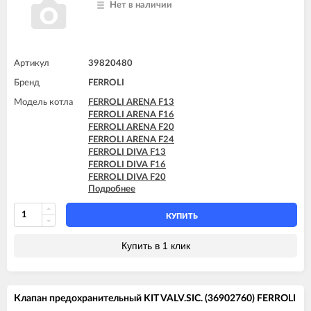
Нет в наличии
Артикул
39820480
Бренд
FERROLI
Модель котла
FERROLI ARENA F13
FERROLI ARENA F16
FERROLI ARENA F20
FERROLI ARENA F24
FERROLI DIVA F13
FERROLI DIVA F16
FERROLI DIVA F20
Подробнее
FERROLI DIVA F24
FERROLI DIVA F28
FERROLI DIVA F32
КУПИТЬ
FERROLI DIVA F37
FERROLI DIVA HF24
Купить в 1 клик
FERROLI DIVA HF32
FERROLI DIVAproject F24
FERROLI DIVAtech D F24
FERROLI DIVAtech D F32
Клапан предохранительный KIT VALV.SIC. (36902760) FERROLI
FERROLI DIVAtech D F37