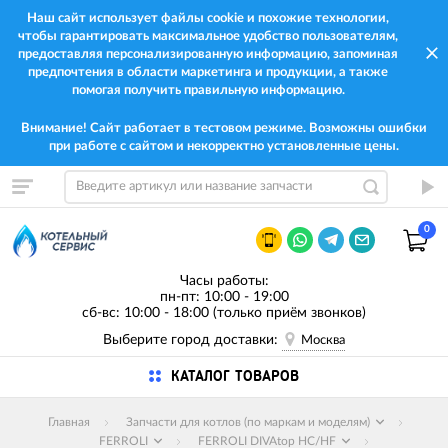
Наш сайт использует файлы cookie и похожие технологии,
чтобы гарантировать максимальное удобство пользователям,
предоставляя персонализированную информацию, запоминая
предпочтения в области маркетинга и продукции, а также
помогая получить правильную информацию.
Внимание! Сайт работает в тестовом режиме. Возможны ошибки
при работе с сайтом и некорректно установленные цены.
0
Часы работы:
пн-пт: 10:00 - 19:00
сб-вс: 10:00 - 18:00 (только приём звонков)
Выберите город доставки:
Москва
КАТАЛОГ ТОВАРОВ
Главная
Запчасти для котлов (по маркам и моделям)
FERROLI
FERROLI DIVAtop HC/HF