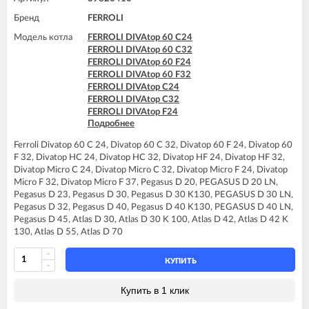
Бренд
FERROLI
Модель котла
FERROLI DIVAtop 60 C24
FERROLI DIVAtop 60 C32
FERROLI DIVAtop 60 F24
FERROLI DIVAtop 60 F32
FERROLI DIVAtop C24
FERROLI DIVAtop C32
FERROLI DIVAtop F24
Подробнее
FERROLI DIVAtop F32
FERROLI DIVAtop F37
Ferroli Divatop 60 C 24, Divatop 60 C 32, Divatop 60 F 24, Divatop 60
FERROLI DIVAtop HC24
F 32, Divatop HC 24, Divatop HC 32, Divatop HF 24, Divatop HF 32,
FERROLI DIVAtop HC32
Divatop Micro C 24, Divatop Micro C 32, Divatop Micro F 24, Divatop
FERROLI DIVAtop HF24
Micro F 32, Divatop Micro F 37, Pegasus D 20, PEGASUS D 20 LN,
FERROLI DIVAtop HF32
Pegasus D 23, Pegasus D 30, Pegasus D 30 K130, PEGASUS D 30 LN,
FERROLI DIVAtop Low Nox C24
Pegasus D 32, Pegasus D 40, Pegasus D 40 K130, PEGASUS D 40 LN,
FERROLI DIVAtop Low Nox C32
Pegasus D 45, Atlas D 30, Atlas D 30 K 100, Atlas D 42, Atlas D 42 K
FERROLI DIVAtop Low Nox F24
130, Atlas D 55, Atlas D 70
FERROLI DIVAtop Low Nox F32
FERROLI DIVAtop micro C24
FERROLI DIVAtop micro C32
КУПИТЬ
FERROLI DIVAtop micro F24
FERROLI DIVAtop micro F32
Купить в 1 клик
FERROLI DIVAtop micro F37