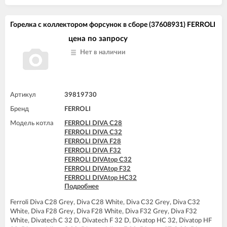
FERROLI DIVAtop micro LN C24
FERROLI DIVAtop micro LN C32
FERROLI DIVAtop micro LN F24
Горелка с коллектором форсунок в сборе (37608931) FERROLI
FERROLI DIVAtop micro LN F32
FERROLI DIVAtop ST C24
цена по запросу
FERROLI DIVAtop ST C32
Нет в наличии
FERROLI DIVAtop ST F24
FERROLI DIVAtop ST F32
Артикул
39819730
Бренд
FERROLI
Модель котла
FERROLI DIVA C28
FERROLI DIVA C32
FERROLI DIVA F28
FERROLI DIVA F32
FERROLI DIVAtop C32
FERROLI DIVAtop F32
FERROLI DIVAtop HC32
Подробнее
FERROLI DIVAtop HF32
FERROLI DIVAtop micro C32
Ferroli Diva C28 Grey, Diva C28 White, Diva C32 Grey, Diva C32
FERROLI DIVAtop micro F32
White, Diva F28 Grey, Diva F28 White, Diva F32 Grey, Diva F32
FERROLI DIVAtop ST C32
White, Divatech C 32 D, Divatech F 32 D, Divatop HC 32, Divatop HF
FERROLI DIVAtop ST F32