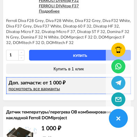
FERROLI DIVAtop F32
FERROLI DIVAtop F37
Подробнее
FERROLI DIVAtop HF32
FERROLI DIVAtop Low Nox F32
Ferroli Diva F28 Grey, Diva F28 White, Diva F32 Grey, Diva F32 White,
FERROLI DIVAtop micro F32
Diva F37 Grey, Diva F37 White, Divatop 60 F 32, Divatop HF 32,
FERROLI DIVAtop micro F37
Divatop Micro F 32, Divatop Micro F 37, Divatop ST F 32, Domina F 32
FERROLI DIVAtop micro LN F32
N Grey, Domina F 32 N White, DOMIproject F 32 D, DOMIproject F
FERROLI DIVAtop ST F32
32, DOMItech F 32 D, DOMItech F 32
FERROLI DOMIcompact F30
FERROLI DOMINA F32 N
FERROLI DOMIproject F32
КУПИТЬ
FERROLI DOMItech F32
Купить в 1 клик
Доп. запчасти: от 1 000
₽
посмотреть все варианты
Датчик температуры/перегрева ОВ комбинированный
накладной Ferroli DOMIproject
1 000
₽