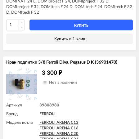
DOMINA F 24 E, DOMIproject F 24, DOMIproject F 32 D,
FERROLI DIVAtop micro LN F24
DOMIproject F 32, DOMItech F 24 D, DOMItech F 24, DOMItech F 32
FERROLI DIVAtop micro LN F32
D, DOMItech F 32
FERROLI DIVAtop ST F24
FERROLI DIVAtop ST F32
FERROLI DOMIcompact F24
КУПИТЬ
FERROLI DOMIcompact F24 D
FERROLI DOMIcompact F30
Купить в 1 клик
FERROLI DOMIproject F24
FERROLI DOMIproject F32
FERROLI DOMItech F24
FERROLI DOMItech F32
Кран подпитки 3/8 Ferroli Diva, Pegasus D K (36901470)
FERROLI DOMItop F24 E
3 300
₽
Нет в наличии
Артикул
39808980
Бренд
FERROLI
Модель котла
FERROLI ARENA C13
FERROLI ARENA C16
FERROLI ARENA C20