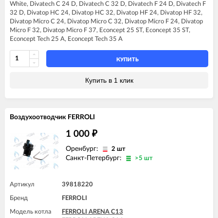
White, Divatech C 24 D, Divatech C 32 D, Divatech F 24 D, Divatech F
FERROLI DIVA C28
32 D, Divatop HC 24, Divatop HC 32, Divatop HF 24, Divatop HF 32,
FERROLI DIVA C32
Divatop Micro C 24, Divatop Micro C 32, Divatop Micro F 24, Divatop
FERROLI DIVA F13
Micro F 32, Divatop Micro F 37, Econcept 25 ST, Econcept 35 ST,
FERROLI DIVA F16
Econcept Tech 25 A, Econcept Tech 35 A
FERROLI DIVA F20
FERROLI DIVA F24
FERROLI DIVA F28
КУПИТЬ
FERROLI DIVA F32
FERROLI DIVA F37
Купить в 1 клик
FERROLI DIVAproject F24
FERROLI DIVAtop C24
FERROLI DIVAtop C32
FERROLI DIVAtop F24
Воздухоотводчик FERROLI
FERROLI DIVAtop F32
FERROLI DIVAtop F37
1 000
₽
FERROLI DIVAtop HC24
FERROLI DIVAtop HC32
Оренбург:
2 шт
FERROLI DIVAtop HF24
Санкт-Петербург:
>5 шт
FERROLI DIVAtop HF32
FERROLI DIVAtop Low Nox C24
FERROLI DIVAtop Low Nox F24
Артикул
39818220
FERROLI DIVAtop Low Nox F32
Бренд
FERROLI
FERROLI DIVAtop micro C24
FERROLI DIVAtop micro C32
Модель котла
FERROLI ARENA C13
FERROLI DIVAtop micro F24