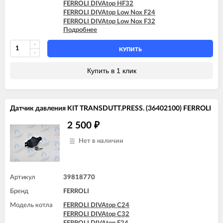
FERROLI DIVAtop HF32
FERROLI DOMIproject F24 D
FERROLI DIVAtop Low Nox F24
FERROLI DOMIproject F32
FERROLI DIVAtop Low Nox F32
FERROLI DOMIproject F32 D
Подробнее
FERROLI DIVAtop micro F24
FERROLI DOMItech C24
FERROLI DIVAtop micro F32
FERROLI DOMItech C24 D
FERROLI DIVAtop micro F37
FERROLI DOMItech C32
КУПИТЬ
FERROLI DIVAtop micro LN F24
FERROLI DOMItech C32 D
FERROLI DIVAtop micro LN F32
FERROLI DOMItech F24
Купить в 1 клик
FERROLI DOMItech F24 D
FERROLI DOMItech F32
FERROLI DOMItech F32 D
Датчик давления KIT TRANSDUTT.PRESS. (36402100) FERROLI
2 500
₽
Нет в наличии
Артикул
39818770
Бренд
FERROLI
Модель котла
FERROLI DIVAtop C24
FERROLI DIVAtop C32