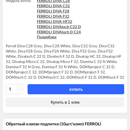
Модель котла
FERROLI DIVA C28
FERROLI DIVA C32
FERROLI DIVA F28
FERROLI DIVA F32
FERROLI DIVA HF32
FERROLI DIVAtech C32 D
FERROLI DIVAtech D C24
Подробнее
FERROLI DIVAtech D C32
FERROLI DIVAtech D F32
Ferroli Diva C28 Grey, Diva C28 White, Diva C32 Grey, Diva C32
FERROLI DIVAtech D HF32
White, Diva F28 Grey, Diva F28 White, Diva F32 Grey, Diva F32
FERROLI DIVAtech F32 D
White, Divatech C 32 D, Divatech F 32 D, Divatop HC 32, Divatop HF
FERROLI DIVAtop C32
32, Divatop Micro C 32, Divatop Micro F 32, Domina C 32 N White,
FERROLI DIVAtop F32
Domina F 32 N Grey, Domina F 32 N White, DOMIproject C 32 D,
FERROLI DIVAtop HC32
DOMIproject C 32, DOMIproject F 32 D, DOMIproject F 32,
FERROLI DIVAtop HF32
DOMItech C 32 D, DOMItech C 32, DOMItech F 32 D, DOMItech F 32
FERROLI DIVAtop micro C32
FERROLI DIVAtop micro F32
FERROLI DIVAtop ST C32
КУПИТЬ
FERROLI DIVAtop ST F32
FERROLI DOMINA C32 N
Купить в 1 клик
FERROLI DOMINA F32 N
FERROLI DOMIproject C32
FERROLI DOMIproject C32 D
FERROLI DOMIproject F32
Обратный клапан подпитки (10шт/комп) FERROLI
FERROLI DOMIproject F32 D