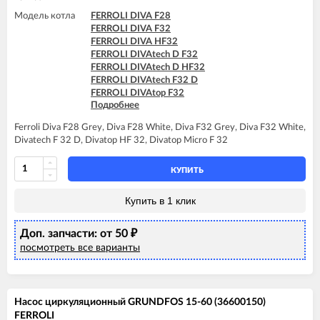
FERROLI DOMItech C24
Модель котла
FERROLI DIVA F28
FERROLI DOMItech C32
FERROLI DIVA F32
FERROLI DOMItech F24
FERROLI DIVA HF32
FERROLI DOMItech F32
FERROLI DIVAtech D F32
FERROLI DIVAtech D HF32
FERROLI DIVAtech F32 D
FERROLI DIVAtop F32
Подробнее
FERROLI DIVAtop HF32
FERROLI DIVAtop Low Nox F32
Ferroli Diva F28 Grey, Diva F28 White, Diva F32 Grey, Diva F32 White,
FERROLI DIVAtop micro F32
Divatech F 32 D, Divatop HF 32, Divatop Micro F 32
FERROLI DIVAtop micro LN F32
FERROLI DIVAtop ST F32
КУПИТЬ
Купить в 1 клик
Доп. запчасти: от 50
₽
посмотреть все варианты
Насос циркуляционный GRUNDFOS 15-60 (36600150)
FERROLI