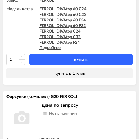
Бренд
FERROLI
Модель котла
FERROLI DIVAtop 60 C24
FERROLI DIVAtop 60 C32
FERROLI DIVAtop 60 F24
FERROLI DIVAtop 60 F32
FERROLI DIVAtop C24
FERROLI DIVAtop C32
FERROLI DIVAtop F24
Подробнее
FERROLI DIVAtop F32
FERROLI DIVAtop F37
FERROLI DIVAtop HC24
КУПИТЬ
FERROLI DIVAtop HC32
FERROLI DIVAtop HF24
Купить в 1 клик
FERROLI DIVAtop HF32
FERROLI DIVAtop micro C24
FERROLI DIVAtop micro C32
FERROLI DIVAtop micro F24
Форсунки (комплект) G20 FERROLI
FERROLI DIVAtop micro F32
FERROLI DIVAtop micro F37
цена по запросу
FERROLI DIVAtop micro LN C24
Нет в наличии
FERROLI DIVAtop micro LN C32
FERROLI DIVAtop micro LN F24
FERROLI DIVAtop micro LN F32
FERROLI DIVAtop ST C24
FERROLI DIVAtop ST C32