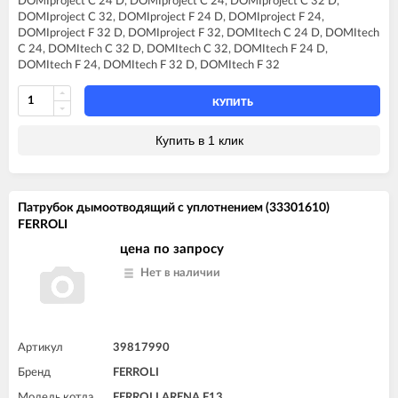
DOMIproject C 24 D, DOMIproject C 24, DOMIproject C 32 D,
FERROLI DIVA F24
DOMIproject C 32, DOMIproject F 24 D, DOMIproject F 24,
FERROLI DIVA F28
DOMIproject F 32 D, DOMIproject F 32, DOMItech C 24 D, DOMItech
FERROLI DIVA F32
C 24, DOMItech C 32 D, DOMItech C 32, DOMItech F 24 D,
FERROLI DIVA F37
DOMItech F 24, DOMItech F 32 D, DOMItech F 32
FERROLI DIVA HC24
FERROLI DIVA HF24
FERROLI DIVA HF32
КУПИТЬ
FERROLI DIVAproject F24
FERROLI DIVAtech C24 D
Купить в 1 клик
FERROLI DIVAtech C32 D
FERROLI DIVAtech F24 D
FERROLI DIVAtech F32 D
FERROLI DIVAtop C24
Патрубок дымоотводящий с уплотнением (33301610)
FERROLI DIVAtop C32
FERROLI
FERROLI DIVAtop F24
FERROLI DIVAtop F32
цена по запросу
FERROLI DIVAtop F37
Нет в наличии
FERROLI DIVAtop HC24
FERROLI DIVAtop HC32
FERROLI DIVAtop HF24
FERROLI DIVAtop HF32
FERROLI DIVAtop Low Nox C24
Артикул
39817990
FERROLI DIVAtop Low Nox C32
Бренд
FERROLI
FERROLI DIVAtop Low Nox F24
FERROLI DIVAtop Low Nox F32
Модель котла
FERROLI ARENA F13