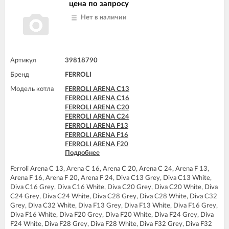
FERROLI DOMItech C32
цена по запросу
FERROLI DOMItech C32 D
Нет в наличии
FERROLI DOMItech F32
FERROLI DOMItech F32 D
Артикул
39818790
Бренд
FERROLI
Модель котла
FERROLI ARENA C13
FERROLI ARENA C16
FERROLI ARENA C20
FERROLI ARENA C24
FERROLI ARENA F13
FERROLI ARENA F16
FERROLI ARENA F20
Подробнее
FERROLI ARENA F24
FERROLI BLUEHELIX TECH 25 A
Ferroli Arena C 13, Arena C 16, Arena C 20, Arena C 24, Arena F 13,
FERROLI BLUEHELIX TECH 25C
Arena F 16, Arena F 20, Arena F 24, Diva C13 Grey, Diva C13 White,
FERROLI BLUEHELIX TECH 35 A
Diva C16 Grey, Diva C16 White, Diva C20 Grey, Diva C20 White, Diva
FERROLI BLUEHELIX TECH 35C
C24 Grey, Diva C24 White, Diva C28 Grey, Diva C28 White, Diva C32
FERROLI DIVA C13
Grey, Diva C32 White, Diva F13 Grey, Diva F13 White, Diva F16 Grey,
FERROLI DIVA C16
Diva F16 White, Diva F20 Grey, Diva F20 White, Diva F24 Grey, Diva
FERROLI DIVA C20
F24 White, Diva F28 Grey, Diva F28 White, Diva F32 Grey, Diva F32
FERROLI DIVA C24