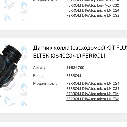
Модель котла
FERROLI DIVAtop Low Nox C24
FERROLI DIVAtop Low Nox C32
FERROLI DIVAtop micro LN C24
FERROLI DIVAtop micro LN C32
Датчик холла (расходомер) KIT FL
ELTEK (36402341) FERROLI
Артикул
39836700
Бренд
FERROLI
Модель котла
FERROLI DIVAtop micro LN C24
FERROLI DIVAtop micro LN C32
FERROLI DIVAtop micro LN F24
FERROLI DIVAtop micro LN F32