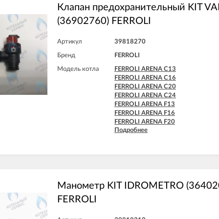
Клапан предохранительный KIT VAL
(36902760) FERROLI
Артикул
39818270
Бренд
FERROLI
Модель котла
FERROLI ARENA C13
FERROLI ARENA C16
FERROLI ARENA C20
FERROLI ARENA C24
FERROLI ARENA F13
FERROLI ARENA F16
FERROLI ARENA F20
Подробнее
FERROLI ARENA F24
FERROLI BLUEHELIX PRO 25 C
FERROLI BLUEHELIX PRO 32 C
FERROLI BLUEHELIX TECH 18A-E
FERROLI BLUEHELIX TECH 25 A
FERROLI BLUEHELIX TECH 25A-E
FERROLI BLUEHELIX TECH 25C
Манометр KIT IDROMETRO (36402
FERROLI BLUEHELIX TECH 35 A
FERROLI
FERROLI BLUEHELIX TECH 35A-E
FERROLI BLUEHELIX TECH 35C
FERROLI DIVA C13