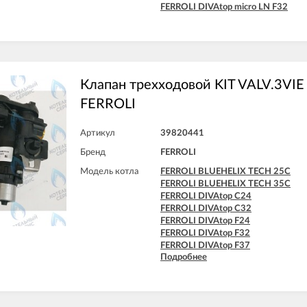
FERROLI DIVAtop micro LN F32
Клапан трехходовой KIT VALV.3VIE
FERROLI
Артикул
39820441
Бренд
FERROLI
Модель котла
FERROLI BLUEHELIX TECH 25C
FERROLI BLUEHELIX TECH 35C
FERROLI DIVAtop C24
FERROLI DIVAtop C32
FERROLI DIVAtop F24
FERROLI DIVAtop F32
FERROLI DIVAtop F37
Подробнее
FERROLI DIVAtop Low Nox C24
FERROLI DIVAtop Low Nox C32
FERROLI DIVAtop Low Nox F24
FERROLI DIVAtop Low Nox F32