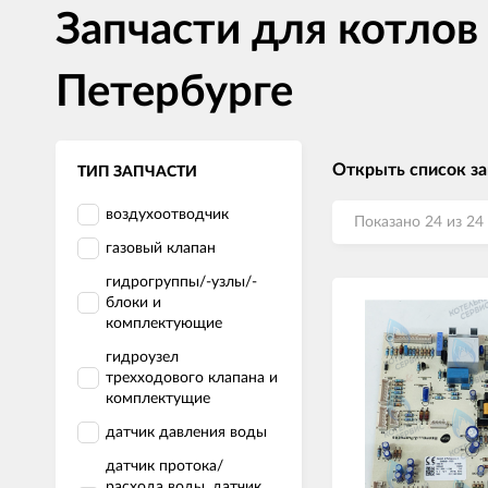
Запчасти для котлов
Петербурге
Открыть список за
ТИП ЗАПЧАСТИ
воздухоотводчик
Показано 24 из 24
газовый клапан
гидрогруппы/-узлы/-
блоки и
комплектующие
гидроузел
трехходового клапана и
комплектущие
датчик давления воды
датчик протока/
расхода воды, датчик