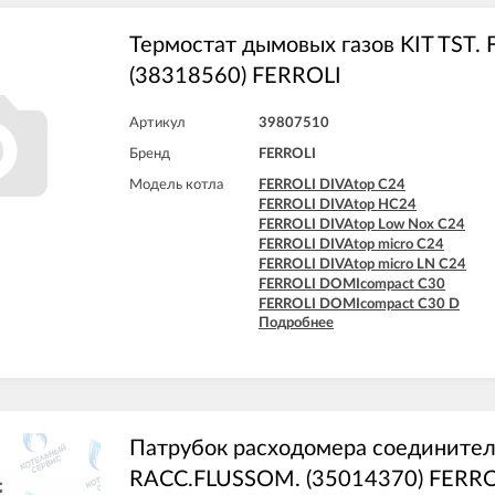
FERROLI DIVAtop micro C24
FERROLI DIVAtop micro C32
FERROLI DIVAtop micro F24
Термостат дымовых газов KIT TST
FERROLI DIVAtop micro F32
(38318560) FERROLI
FERROLI DIVAtop micro F37
FERROLI DIVAtop micro LN C24
FERROLI DIVAtop micro LN C32
Артикул
39807510
FERROLI DIVAtop micro LN F24
Бренд
FERROLI
FERROLI DIVAtop micro LN F32
FERROLI DIVAtop ST C24
Модель котла
FERROLI DIVAtop C24
FERROLI DIVAtop ST C32
FERROLI DIVAtop HC24
FERROLI DIVAtop ST F24
FERROLI DIVAtop Low Nox C24
FERROLI DIVAtop ST F32
FERROLI DIVAtop micro C24
FERROLI DIVAtop micro LN C24
FERROLI DOMIcompact C30
FERROLI DOMIcompact C30 D
Подробнее
FERROLI DOMItech C32
FERROLI DOMItech C32 D
FERROLI DOMItop C30 E
Патрубок расходомера соединител
RACC.FLUSSOM. (35014370) FERRO