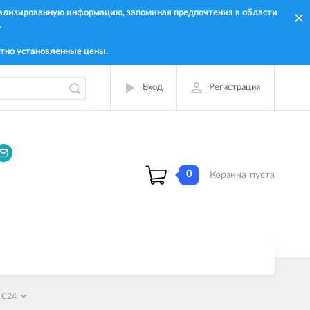
онализированную информацию, запоминая предпочтения в области
.
тно установленные цены.
Вход
Регистрация
0
Корзина
пуста
 C24