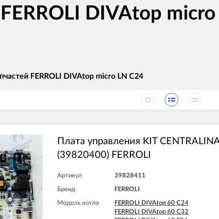
 FERROLI DIVAtop micro
пчастей FERROLI DIVAtop micro LN C24
Плата управления KIT CENTRALINA
(39820400) FERROLI
Артикул
39828411
Бренд
FERROLI
Модель котла
FERROLI DIVAtop 60 C24
FERROLI DIVAtop 60 C32