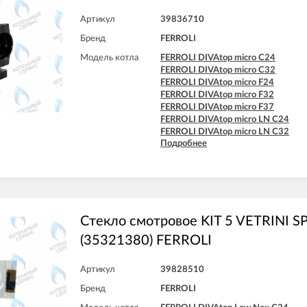
Артикул
39836710
Бренд
FERROLI
Модель котла
FERROLI DIVAtop micro C24
FERROLI DIVAtop micro C32
FERROLI DIVAtop micro F24
FERROLI DIVAtop micro F32
FERROLI DIVAtop micro F37
FERROLI DIVAtop micro LN C24
FERROLI DIVAtop micro LN C32
Подробнее
FERROLI DIVAtop micro LN F24
FERROLI DIVAtop micro LN F32
Стекло смотровое KIT 5 VETRINI S
(35321380) FERROLI
Артикул
39828510
Бренд
FERROLI