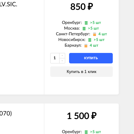
V.SIC.
850
₽
Оренбург:
>5 шт
Москва:
>5 шт
Санкт-Петербург:
4 шт
Новосибирск:
>5 шт
Барнаул:
4 шт
КУПИТЬ
Купить в 1 клик
070)
1 500
₽
Оренбург:
>5 шт