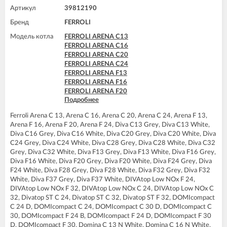
FERROLI DIVAtop ST C24
Артикул
39812190
FERROLI DIVAtop ST C32
Бренд
FERROLI
FERROLI DIVAtop ST F24
FERROLI DIVAtop ST F32
Модель котла
FERROLI ARENA C13
FERROLI DOMIcompact C24
FERROLI ARENA C16
FERROLI DOMIcompact C30
FERROLI ARENA C20
FERROLI DOMIcompact C30 D
FERROLI ARENA C24
FERROLI DOMIcompact F24
FERROLI ARENA F13
FERROLI DOMIcompact F24 B
FERROLI ARENA F16
FERROLI DOMIcompact F24 D
FERROLI ARENA F20
FERROLI DOMIcompact F30
Подробнее
FERROLI ARENA F24
FERROLI DOMIcompact F30 B
FERROLI DIVA C13
FERROLI DOMIcompact F30 D
Ferroli Arena C 13, Arena C 16, Arena C 20, Arena C 24, Arena F 13,
FERROLI DIVA C16
FERROLI DOMINA C13 N
Arena F 16, Arena F 20, Arena F 24, Diva C13 Grey, Diva C13 White,
FERROLI DIVA C20
FERROLI DOMINA C16 N
Diva C16 Grey, Diva C16 White, Diva C20 Grey, Diva C20 White, Diva
FERROLI DIVA C24
FERROLI DOMINA C20 N
C24 Grey, Diva C24 White, Diva C28 Grey, Diva C28 White, Diva C32
FERROLI DIVA C28
FERROLI DOMINA C24 N
Grey, Diva C32 White, Diva F13 Grey, Diva F13 White, Diva F16 Grey,
FERROLI DIVA C32
FERROLI DOMINA C32 N
Diva F16 White, Diva F20 Grey, Diva F20 White, Diva F24 Grey, Diva
FERROLI DIVA F13
FERROLI DOMINA F13 N
F24 White, Diva F28 Grey, Diva F28 White, Diva F32 Grey, Diva F32
FERROLI DIVA F16
FERROLI DOMINA F16 N
White, Diva F37 Grey, Diva F37 White, DIVAtop Low NOx F 24,
FERROLI DIVA F20
FERROLI DOMINA F20 N
DIVAtop Low NOx F 32, DIVAtop Low NOx С 24, DIVAtop Low NOx С
FERROLI DIVA F24
FERROLI DOMINA F24 N
32, Divatop ST C 24, Divatop ST C 32, Divatop ST F 32, DOMIcompact
FERROLI DIVA F28
FERROLI DOMINA F32 N
C 24 D, DOMIcompact C 24, DOMIcompact C 30 D, DOMIcompact C
FERROLI DIVA F32
FERROLI DOMIproject C24
30, DOMIcompact F 24 B, DOMIcompact F 24 D, DOMIcompact F 30
FERROLI DIVA F37
FERROLI DOMIproject C24 D
D, DOMIcompact F 30, Domina C 13 N White, Domina C 16 N White,