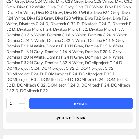
FERROLI DIVAtop ST C32
C24 Grey, Diva C24 White, Diva C28 Grey, Diva C28 White, Diva C32
FERROLI DIVA C28
FERROLI DIVAtop ST F24
Grey, Diva C32 White, Diva F13 Grey, Diva F13 White, Diva F16 Grey,
FERROLI DIVA C32
FERROLI DIVAtop ST F32
Diva F16 White, Diva F20 Grey, Diva F20 White, Diva F24 Grey, Diva
FERROLI DIVA F13
FERROLI DOMIcompact C24
F24 White, Diva F28 Grey, Diva F28 White, Diva F32 Grey, Diva F32
FERROLI DIVA F16
FERROLI DOMIcompact C30
White, Divatech C 24 D, Divatech C 32 D, Divatech F 24 D, Divatech F
FERROLI DIVA F20
FERROLI DOMIcompact C30 D
32 D, Divatop Micro F 24, Divatop Micro F 32, Divatop Micro F 37,
FERROLI DIVA F24
FERROLI DOMIcompact F24
Domina C 13 N White, Domina C 16 N White, Domina C 20 N White,
FERROLI DIVA F28
FERROLI DOMIcompact F24 B
Domina C 24 N White, Domina C 32 N White, Domina F 11 N Grey,
FERROLI DIVA F32
FERROLI DOMIcompact F24 D
Domina F 11 N White, Domina F 13 N Grey, Domina F 13 N White,
FERROLI DIVA F37
FERROLI DOMIcompact F30
Domina F 16 N Grey, Domina F 16 N White, Domina F 20 N Grey,
FERROLI DIVAproject F24
FERROLI DOMIcompact F30 B
Domina F 20 N White, Domina F 24 N Grey, Domina F 24 N White,
FERROLI DIVAtech C24 D
FERROLI DOMIcompact F30 D
Domina F 32 N Grey, Domina F 32 N White, DOMIproject C 24 D,
FERROLI DIVAtech C32 D
FERROLI DOMINA C13 N
DOMIproject C 24, DOMIproject C 32 D, DOMIproject C 32,
FERROLI DIVAtech F24 D
FERROLI DOMINA C16 N
DOMIproject F 24 D, DOMIproject F 24, DOMIproject F 32 D,
FERROLI DIVAtech F32 D
FERROLI DOMINA C20 N
DOMIproject F 32, DOMItech C 24 D, DOMItech C 24, DOMItech C
FERROLI DIVAtop C24
FERROLI DOMINA C24 N
32 D, DOMItech C 32, DOMItech F 24 D, DOMItech F 24, DOMItech
FERROLI DIVAtop C32
FERROLI DOMINA C32 N
F 32 D, DOMItech F 32
FERROLI DIVAtop F24
FERROLI DOMINA F13 N
FERROLI DIVAtop F32
FERROLI DOMINA F16 N
FERROLI DIVAtop F37
КУПИТЬ
FERROLI DOMINA F20 N
FERROLI DIVAtop Low Nox C24
FERROLI DOMINA F24 N
FERROLI DIVAtop Low Nox C32
Купить в 1 клик
FERROLI DOMINA F32 N
FERROLI DIVAtop Low Nox F24
FERROLI DOMIproject C24
FERROLI DIVAtop Low Nox F32
FERROLI DOMIproject C24 D
FERROLI DIVAtop micro LN C24
FERROLI DOMIproject C32
FERROLI DIVAtop micro LN C32