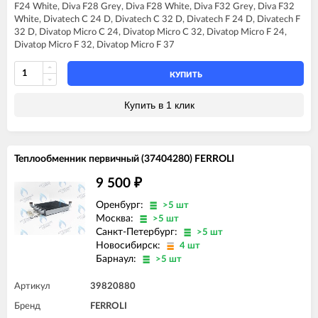
FERROLI DOMIproject F32
F24 White, Diva F28 Grey, Diva F28 White, Diva F32 Grey, Diva F32
FERROLI DIVA C32
FERROLI DOMIproject F32 D
White, Divatech C 24 D, Divatech C 32 D, Divatech F 24 D, Divatech F
FERROLI DIVA F13
32 D, Divatop Micro C 24, Divatop Micro C 32, Divatop Micro F 24,
FERROLI DIVA F16
Divatop Micro F 32, Divatop Micro F 37
FERROLI DIVA F20
FERROLI DIVA F24
FERROLI DIVA F28
КУПИТЬ
FERROLI DIVA F32
FERROLI DIVA F37
Купить в 1 клик
FERROLI DIVAproject F24
FERROLI DIVAtech C24 D
FERROLI DIVAtech C32 D
FERROLI DIVAtech F24 D
Теплообменник первичный (37404280) FERROLI
FERROLI DIVAtech F32 D
FERROLI DIVAtop micro C24
9 500
₽
FERROLI DIVAtop micro C32
FERROLI DIVAtop micro F24
Оренбург:
>5 шт
FERROLI DIVAtop micro F32
Москва:
>5 шт
FERROLI DIVAtop micro F37
Санкт-Петербург:
>5 шт
FERROLI DIVAtop micro LN C24
Новосибирск:
4 шт
FERROLI DIVAtop micro LN F24
Барнаул:
>5 шт
FERROLI DIVAtop ST C24
FERROLI DIVAtop ST C32
Артикул
39820880
FERROLI DIVAtop ST F24
FERROLI DIVAtop ST F32
Бренд
FERROLI