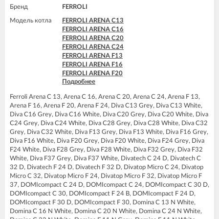
Бренд
FERROLI
Модель котла
FERROLI ARENA C13
FERROLI ARENA C16
FERROLI ARENA C20
FERROLI ARENA C24
FERROLI ARENA F13
FERROLI ARENA F16
FERROLI ARENA F20
Подробнее
FERROLI ARENA F24
FERROLI BLUEHELIX PRO 25 C
Ferroli Arena C 13, Arena C 16, Arena C 20, Arena C 24, Arena F 13,
FERROLI BLUEHELIX PRO 32 C
Arena F 16, Arena F 20, Arena F 24, Diva C13 Grey, Diva C13 White,
FERROLI BLUEHELIX TECH 25C
Diva C16 Grey, Diva C16 White, Diva C20 Grey, Diva C20 White, Diva
FERROLI BLUEHELIX TECH 35C
C24 Grey, Diva C24 White, Diva C28 Grey, Diva C28 White, Diva C32
FERROLI DIVA C13
Grey, Diva C32 White, Diva F13 Grey, Diva F13 White, Diva F16 Grey,
FERROLI DIVA C16
Diva F16 White, Diva F20 Grey, Diva F20 White, Diva F24 Grey, Diva
FERROLI DIVA C20
F24 White, Diva F28 Grey, Diva F28 White, Diva F32 Grey, Diva F32
FERROLI DIVA C24
White, Diva F37 Grey, Diva F37 White, Divatech C 24 D, Divatech C
FERROLI DIVA C28
32 D, Divatech F 24 D, Divatech F 32 D, Divatop Micro C 24, Divatop
FERROLI DIVA C32
Micro C 32, Divatop Micro F 24, Divatop Micro F 32, Divatop Micro F
FERROLI DIVA F13
37, DOMIcompact C 24 D, DOMIcompact C 24, DOMIcompact C 30 D,
FERROLI DIVA F16
DOMIcompact C 30, DOMIcompact F 24 B, DOMIcompact F 24 D,
FERROLI DIVA F20
DOMIcompact F 30 D, DOMIcompact F 30, Domina C 13 N White,
FERROLI DIVA F24
Domina C 16 N White, Domina C 20 N White, Domina C 24 N White,
FERROLI DIVA F28