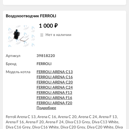
FERROLI DOMIcompact F24 D
FERROLI DOMIcompact F30
FERROLI DOMIcompact F30 D
Воздухоотводчик FERROLI
FERROLI DOMINA C13 N
FERROLI DOMINA C16 N
1 000
₽
FERROLI DOMINA C20 N
FERROLI DOMINA C24 N
Нет в наличии
FERROLI DOMIproject C24
FERROLI DOMIproject C24 D
FERROLI DOMIproject F24
FERROLI DOMIproject F24 D
Артикул
39818220
FERROLI DOMItech C24
Бренд
FERROLI DOMItech F24
FERROLI
Модель котла
FERROLI ARENA C13
FERROLI ARENA C16
FERROLI ARENA C20
FERROLI ARENA C24
FERROLI ARENA F13
FERROLI ARENA F16
FERROLI ARENA F20
Подробнее
FERROLI ARENA F24
FERROLI BLUEHELIX PRO 25 C
Ferroli Arena C 13, Arena C 16, Arena C 20, Arena C 24, Arena F 13,
FERROLI BLUEHELIX PRO 32 C
Arena F 16, Arena F 20, Arena F 24, Diva C13 Grey, Diva C13 White,
FERROLI BLUEHELIX TECH 18A-E
Diva C16 Grey, Diva C16 White, Diva C20 Grey, Diva C20 White, Diva