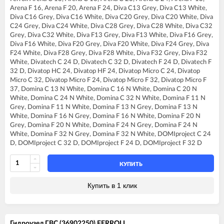
FERROLI DIVA C16
FERROLI DOMIcompact F24 B
Arena F 16, Arena F 20, Arena F 24, Diva C13 Grey, Diva C13 White,
FERROLI DIVA C20
FERROLI DOMIcompact F24 D
Diva C16 Grey, Diva C16 White, Diva C20 Grey, Diva C20 White, Diva
FERROLI DIVA C24
FERROLI DOMIcompact F30
C24 Grey, Diva C24 White, Diva C28 Grey, Diva C28 White, Diva C32
FERROLI DIVA C28
FERROLI DOMIcompact F30 B
Grey, Diva C32 White, Diva F13 Grey, Diva F13 White, Diva F16 Grey,
FERROLI DIVA C32
FERROLI DOMIcompact F30 D
Diva F16 White, Diva F20 Grey, Diva F20 White, Diva F24 Grey, Diva
FERROLI DIVA F13
FERROLI DOMINA C13 N
F24 White, Diva F28 Grey, Diva F28 White, Diva F32 Grey, Diva F32
FERROLI DIVA F16
FERROLI DOMINA C16 N
White, Divatech C 24 D, Divatech C 32 D, Divatech F 24 D, Divatech F
FERROLI DIVA F20
FERROLI DOMINA C20 N
32 D, Divatop HC 24, Divatop HF 24, Divatop Micro C 24, Divatop
FERROLI DIVA F24
FERROLI DOMINA C24 N
Micro C 32, Divatop Micro F 24, Divatop Micro F 32, Divatop Micro F
FERROLI DIVA F28
FERROLI DOMINA C32 N
37, Domina C 13 N White, Domina C 16 N White, Domina C 20 N
FERROLI DIVA F32
FERROLI DOMINA F13 N
White, Domina C 24 N White, Domina C 32 N White, Domina F 11 N
FERROLI DIVA F37
FERROLI DOMINA F16 N
Grey, Domina F 11 N White, Domina F 13 N Grey, Domina F 13 N
FERROLI DIVA HC24
FERROLI DOMINA F20 N
White, Domina F 16 N Grey, Domina F 16 N White, Domina F 20 N
FERROLI DIVA HF24
FERROLI DOMINA F24 N
Grey, Domina F 20 N White, Domina F 24 N Grey, Domina F 24 N
FERROLI DIVA HF32
FERROLI DOMINA F32 N
White, Domina F 32 N Grey, Domina F 32 N White, DOMIproject C 24
FERROLI DIVAproject F24
FERROLI DOMIproject C24
D, DOMIproject C 32 D, DOMIproject F 24 D, DOMIproject F 32 D
FERROLI DIVAtech C24 D
FERROLI DOMIproject C24 D
FERROLI DIVAtech C32 D
FERROLI DOMIproject C32
FERROLI DIVAtech D C24
FERROLI DOMIproject C32 D
КУПИТЬ
FERROLI DIVAtech D C32
FERROLI DOMIproject F24
FERROLI DIVAtech D F24
FERROLI DOMIproject F24 D
Купить в 1 клик
FERROLI DIVAtech D F32
FERROLI DOMIproject F32
FERROLI DIVAtech D F37
FERROLI DOMIproject F32 D
FERROLI DIVAtech D HF24
FERROLI DOMItech C24
FERROLI DIVAtech D HF32
FERROLI DOMItech C24 D
Гидроузел ГВС (36902250) FERROLI