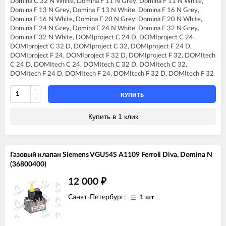
Domina C 32 N White, Domina F 11 N Grey, Domina F 11 N White,
FERROLI DIVA F32
Domina F 13 N Grey, Domina F 13 N White, Domina F 16 N Grey,
FERROLI DIVA F37
Domina F 16 N White, Domina F 20 N Grey, Domina F 20 N White,
FERROLI DIVAproject F24
Domina F 24 N Grey, Domina F 24 N White, Domina F 32 N Grey,
FERROLI DIVAtech C24 D
Domina F 32 N White, DOMIproject C 24 D, DOMIproject C 24,
FERROLI DIVAtech C32 D
DOMIproject C 32 D, DOMIproject C 32, DOMIproject F 24 D,
FERROLI DIVAtech F24 D
DOMIproject F 24, DOMIproject F 32 D, DOMIproject F 32, DOMItech
FERROLI DIVAtech F32 D
C 24 D, DOMItech C 24, DOMItech C 32 D, DOMItech C 32,
FERROLI DIVAtop C24
DOMItech F 24 D, DOMItech F 24, DOMItech F 32 D, DOMItech F 32
FERROLI DIVAtop C32
FERROLI DIVAtop F24
FERROLI DIVAtop F32
КУПИТЬ
FERROLI DIVAtop F37
FERROLI DIVAtop Low Nox C24
Купить в 1 клик
FERROLI DIVAtop Low Nox C32
FERROLI DIVAtop Low Nox F24
FERROLI DIVAtop Low Nox F32
FERROLI DIVAtop micro C24
Газовый клапан Siemens VGU54S A1109 Ferroli Diva, Domina N
FERROLI DIVAtop micro C32
(36800400)
FERROLI DIVAtop micro F24
FERROLI DIVAtop micro F32
12 000
₽
FERROLI DIVAtop micro F37
FERROLI DIVAtop micro LN C24
Санкт-Петербург:
1 шт
FERROLI DIVAtop micro LN C32
FERROLI DIVAtop micro LN F24
FERROLI DIVAtop micro LN F32