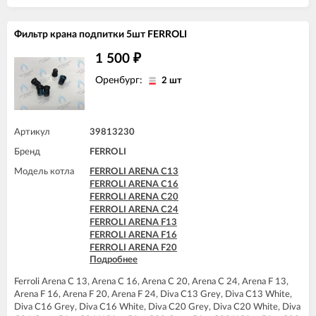
FERROLI DIVAtech F24 D
FERROLI DIVAtech F32 D
FERROLI DIVAtop C24
Фильтр крана подпитки 5шт FERROLI
FERROLI DIVAtop C32
FERROLI DIVAtop F24
1 500
₽
FERROLI DIVAtop F32
FERROLI DIVAtop F37
Оренбург:
2 шт
FERROLI DIVAtop HC24
FERROLI DIVAtop HC32
FERROLI DIVAtop HF24
FERROLI DIVAtop HF32
Артикул
39813230
FERROLI DIVAtop Low Nox C24
Бренд
FERROLI
FERROLI DIVAtop Low Nox C32
FERROLI DIVAtop Low Nox F24
Модель котла
FERROLI ARENA C13
FERROLI DIVAtop Low Nox F32
FERROLI ARENA C16
FERROLI DIVAtop micro C24
FERROLI ARENA C20
FERROLI DIVAtop micro C32
FERROLI ARENA C24
FERROLI DIVAtop micro F24
FERROLI ARENA F13
FERROLI DIVAtop micro F32
FERROLI ARENA F16
FERROLI DIVAtop micro F37
FERROLI ARENA F20
FERROLI DIVAtop micro LN C24
Подробнее
FERROLI ARENA F24
FERROLI DIVAtop micro LN C32
FERROLI DIVA C13
FERROLI DIVAtop micro LN F24
Ferroli Arena C 13, Arena C 16, Arena C 20, Arena C 24, Arena F 13,
FERROLI DIVA C16
FERROLI DIVAtop micro LN F32
Arena F 16, Arena F 20, Arena F 24, Diva C13 Grey, Diva C13 White,
FERROLI DIVA C20
FERROLI DIVAtop ST C24
Diva C16 Grey, Diva C16 White, Diva C20 Grey, Diva C20 White, Diva
FERROLI DIVA C24