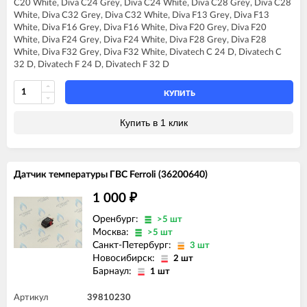
C20 White, Diva C24 Grey, Diva C24 White, Diva C28 Grey, Diva C28
FERROLI DIVA C24
FERROLI DOMIproject F24
White, Diva C32 Grey, Diva C32 White, Diva F13 Grey, Diva F13
FERROLI DIVA C28
FERROLI DOMIproject F24 D
White, Diva F16 Grey, Diva F16 White, Diva F20 Grey, Diva F20
FERROLI DIVA C32
FERROLI DOMIproject F32
White, Diva F24 Grey, Diva F24 White, Diva F28 Grey, Diva F28
FERROLI DIVA F13
FERROLI DOMIproject F32 D
White, Diva F32 Grey, Diva F32 White, Divatech C 24 D, Divatech C
FERROLI DIVA F16
FERROLI DOMItech C24
32 D, Divatech F 24 D, Divatech F 32 D
FERROLI DIVA F20
FERROLI DOMItech C24 D
FERROLI DIVA F24
FERROLI DOMItech C32
FERROLI DIVA F28
КУПИТЬ
FERROLI DOMItech C32 D
FERROLI DIVA F32
FERROLI DOMItech F24
FERROLI DIVA F37
FERROLI DOMItech F24 D
Купить в 1 клик
FERROLI DIVA HC24
FERROLI DOMItech F32
FERROLI DIVA HF24
FERROLI DOMItech F32 D
FERROLI DIVA HF32
FERROLI DIVAproject F24
Датчик температуры ГВС Ferroli (36200640)
FERROLI DIVAtech C24 D
FERROLI DIVAtech C32 D
1 000
₽
FERROLI DIVAtech F24 D
FERROLI DIVAtech F32 D
Оренбург:
>5 шт
Москва:
>5 шт
Санкт-Петербург:
3 шт
Новосибирск:
2 шт
Барнаул:
1 шт
Артикул
39810230