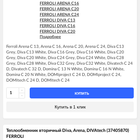
FERROLI DOMINA F20 N
FERROLI ARENA C16
FERROLI DOMINA F24 N
FERROLI ARENA C20
FERROLI DOMINA F32 N
FERROLI ARENA C24
FERROLI DIVA C13
FERROLI DIVA C16
FERROLI DIVA C20
Подробнее
FERROLI DIVA C24
FERROLI DIVA C28
Ferroli Arena C 13, Arena C 16, Arena C 20, Arena C 24, Diva C13
FERROLI DIVA C32
Grey, Diva C13 White, Diva C16 Grey, Diva C16 White, Diva C20
FERROLI DIVA HC24
Grey, Diva C20 White, Diva C24 Grey, Diva C24 White, Diva C28
FERROLI DIVAtech C24 D
Grey, Diva C28 White, Diva C32 Grey, Diva C32 White, Divatech C 24
FERROLI DIVAtech C32 D
D, Divatech C 32 D, Domina C 13 N White, Domina C 16 N White,
FERROLI DIVAtech D C24
Domina C 20 N White, DOMIproject C 24 D, DOMIproject C 24,
FERROLI DIVAtech D C32
DOMItech C 24 D, DOMItech C 24
FERROLI DIVAtop ST C24
FERROLI DOMINA C13 N
FERROLI DOMINA C16 N
КУПИТЬ
FERROLI DOMINA C20 N
FERROLI DOMIproject C24
Купить в 1 клик
FERROLI DOMIproject C24 D
FERROLI DOMItech C24
FERROLI DOMItech C24 D
Теплообменник вторичный Diva, Arena, DIVAtech (37405870)
FERROLI