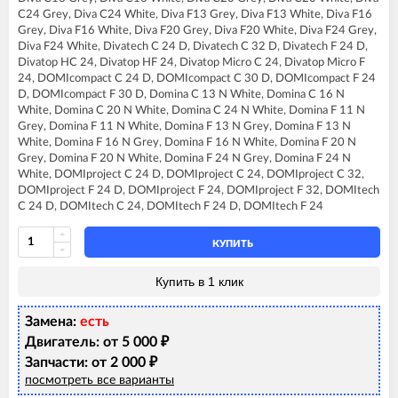
FERROLI DIVA C13
C24 Grey, Diva C24 White, Diva F13 Grey, Diva F13 White, Diva F16
FERROLI DIVA C16
Grey, Diva F16 White, Diva F20 Grey, Diva F20 White, Diva F24 Grey,
FERROLI DIVA C20
Diva F24 White, Divatech C 24 D, Divatech C 32 D, Divatech F 24 D,
FERROLI DIVA C24
Divatop HC 24, Divatop HF 24, Divatop Micro C 24, Divatop Micro F
FERROLI DIVA F13
24, DOMIcompact C 24 D, DOMIcompact C 30 D, DOMIcompact F 24
FERROLI DIVA F16
D, DOMIcompact F 30 D, Domina C 13 N White, Domina C 16 N
FERROLI DIVA F20
White, Domina C 20 N White, Domina C 24 N White, Domina F 11 N
FERROLI DIVA F24
Grey, Domina F 11 N White, Domina F 13 N Grey, Domina F 13 N
FERROLI DIVAtop C24
White, Domina F 16 N Grey, Domina F 16 N White, Domina F 20 N
FERROLI DIVAtop F24
Grey, Domina F 20 N White, Domina F 24 N Grey, Domina F 24 N
FERROLI DIVAtop HC24
White, DOMIproject C 24 D, DOMIproject C 24, DOMIproject C 32,
FERROLI DIVAtop HF24
DOMIproject F 24 D, DOMIproject F 24, DOMIproject F 32, DOMItech
FERROLI DIVAtop Low Nox C24
C 24 D, DOMItech C 24, DOMItech F 24 D, DOMItech F 24
FERROLI DIVAtop Low Nox F24
FERROLI DIVAtop micro C24
FERROLI DIVAtop micro F24
КУПИТЬ
FERROLI DIVAtop micro LN C24
FERROLI DIVAtop micro LN F24
Купить в 1 клик
FERROLI DIVAtop ST C24
FERROLI DIVAtop ST F24
Замена:
есть
FERROLI DOMIcompact C24
FERROLI DOMIcompact C30
Двигатель: от 5 000
₽
FERROLI DOMIcompact C30 D
Запчасти: от 2 000
₽
FERROLI DOMIcompact F24
посмотреть все варианты
FERROLI DOMIcompact F24 B