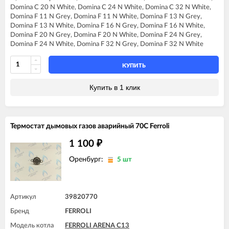
FERROLI DIVA HC24
FERROLI DOMIproject C32
Domina C 20 N White, Domina C 24 N White, Domina C 32 N White,
FERROLI DIVA HF24
FERROLI DOMIproject C32 D
Domina F 11 N Grey, Domina F 11 N White, Domina F 13 N Grey,
FERROLI DIVA HF32
FERROLI DOMIproject F24
Domina F 13 N White, Domina F 16 N Grey, Domina F 16 N White,
FERROLI DIVAproject F24
FERROLI DOMIproject F24 D
Domina F 20 N Grey, Domina F 20 N White, Domina F 24 N Grey,
FERROLI DIVAtop Low Nox C24
FERROLI DOMIproject F32
Domina F 24 N White, Domina F 32 N Grey, Domina F 32 N White
FERROLI DIVAtop Low Nox C32
FERROLI DOMIproject F32 D
FERROLI DIVAtop Low Nox F24
FERROLI DOMItech C24
FERROLI DIVAtop Low Nox F32
КУПИТЬ
FERROLI DOMItech C24 D
FERROLI DOMIcompact C24
FERROLI DOMItech C32
FERROLI DOMIcompact C24 D
Купить в 1 клик
FERROLI DOMItech C32 D
FERROLI DOMIcompact C30
FERROLI DOMItech F24
FERROLI DOMIcompact C30 D
FERROLI DOMItech F24 D
FERROLI DOMIcompact F24
FERROLI DOMItech F32
FERROLI DOMIcompact F24 B
Термостат дымовых газов аварийный 70С Ferroli
FERROLI DOMItech F32 D
FERROLI DOMIcompact F24 D
FERROLI DOMItop C24 E
FERROLI DOMIcompact F30
1 100
₽
FERROLI DOMItop C30 E
FERROLI DOMIcompact F30 B
FERROLI DOMItop F24 E
FERROLI DOMIcompact F30 D
Оренбург:
5 шт
FERROLI DOMItop F30 E
FERROLI DOMINA C13 N
FERROLI DOMINA C16 N
FERROLI DOMINA C20 N
FERROLI DOMINA C24 N
Артикул
39820770
FERROLI DOMINA C32 N
Бренд
FERROLI
FERROLI DOMINA F13 N
FERROLI DOMINA F16 N
Модель котла
FERROLI ARENA C13