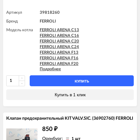
Артикул
39818260
Бренд
FERROLI
Модель котла
FERROLI ARENA C13
FERROLI ARENA C16
FERROLI ARENA C20
FERROLI ARENA C24
FERROLI ARENA F13
FERROLI ARENA F16
FERROLI ARENA F20
Подробнее
FERROLI ARENA F24
FERROLI BLUEHELIX PRO 25 C
FERROLI BLUEHELIX PRO 32 C
КУПИТЬ
FERROLI BLUEHELIX TECH 18A-E
FERROLI BLUEHELIX TECH 25 A
Купить в 1 клик
FERROLI BLUEHELIX TECH 25A-E
FERROLI BLUEHELIX TECH 25C
FERROLI BLUEHELIX TECH 35 A
FERROLI BLUEHELIX TECH 35A-E
Клапан предохранительный KIT VALV.SIC. (36902760) FERROLI
FERROLI BLUEHELIX TECH 35C
FERROLI DIVA C13
850
₽
FERROLI DIVA C16
FERROLI DIVA C20
Оренбург:
1 шт