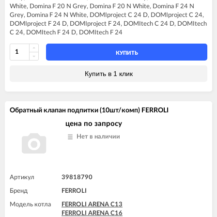
FERROLI DIVAproject F24
White, Domina F 20 N Grey, Domina F 20 N White, Domina F 24 N
FERROLI DIVAtech C24 D
Grey, Domina F 24 N White, DOMIproject C 24 D, DOMIproject C 24,
FERROLI DIVAtech D F24
DOMIproject F 24 D, DOMIproject F 24, DOMItech C 24 D, DOMItech
FERROLI DIVAtech D HF24
C 24, DOMItech F 24 D, DOMItech F 24
FERROLI DIVAtech F24 D
FERROLI DIVAtop C24
FERROLI DIVAtop F24
КУПИТЬ
FERROLI DIVAtop HC24
FERROLI DIVAtop HF24
Купить в 1 клик
FERROLI DIVAtop micro C24
FERROLI DIVAtop micro F24
FERROLI DIVAtop ST C24
FERROLI DIVAtop ST F24
Обратный клапан подпитки (10шт/комп) FERROLI
FERROLI DOMINA C13 N
FERROLI DOMINA C16 N
цена по запросу
FERROLI DOMINA C20 N
Нет в наличии
FERROLI DOMINA C24 N
FERROLI DOMINA F13 N
FERROLI DOMINA F16 N
FERROLI DOMINA F20 N
FERROLI DOMINA F24 N
Артикул
39818790
FERROLI DOMIproject C24
Бренд
FERROLI
FERROLI DOMIproject C24 D
FERROLI DOMIproject F24
Модель котла
FERROLI ARENA C13
FERROLI DOMIproject F24 D
FERROLI ARENA C16