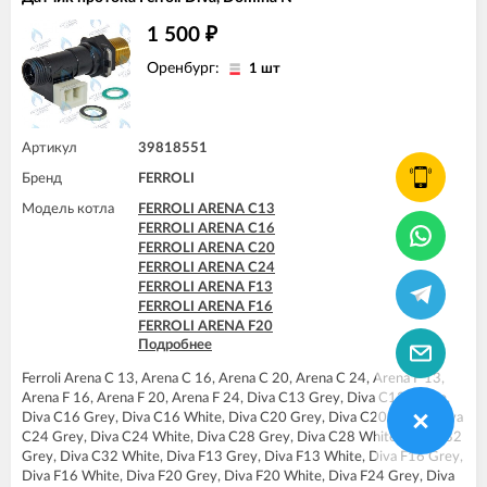
FERROLI DIVA F37
FERROLI DIVA HC24
1 500
₽
FERROLI DIVA HF24
FERROLI DIVA HF32
Оренбург:
1 шт
FERROLI DIVAproject F24
FERROLI DIVAtech C24 D
FERROLI DIVAtech C32 D
FERROLI DIVAtech D C24
Артикул
39818551
FERROLI DIVAtech D C32
Бренд
FERROLI
FERROLI DIVAtech D F24
FERROLI DIVAtech D F32
Модель котла
FERROLI ARENA C13
FERROLI DIVAtech D F37
FERROLI ARENA C16
FERROLI DIVAtech D HF24
FERROLI ARENA C20
FERROLI DIVAtech D HF32
FERROLI ARENA C24
FERROLI DIVAtech F24 D
FERROLI ARENA F13
FERROLI DIVAtech F32 D
FERROLI ARENA F16
FERROLI DIVAtop micro C24
FERROLI ARENA F20
FERROLI DIVAtop micro C32
Подробнее
FERROLI ARENA F24
FERROLI DIVAtop micro F24
FERROLI DIVA C13
FERROLI DIVAtop micro F32
Ferroli Arena C 13, Arena C 16, Arena C 20, Arena C 24, Arena F 13,
FERROLI DIVA C16
FERROLI DIVAtop micro F37
Arena F 16, Arena F 20, Arena F 24, Diva C13 Grey, Diva C13 White,
FERROLI DIVA C20
Diva C16 Grey, Diva C16 White, Diva C20 Grey, Diva C20 White, Diva
FERROLI DIVA C24
C24 Grey, Diva C24 White, Diva C28 Grey, Diva C28 White, Diva C32
FERROLI DIVA C28
Grey, Diva C32 White, Diva F13 Grey, Diva F13 White, Diva F16 Grey,
FERROLI DIVA C32
Diva F16 White, Diva F20 Grey, Diva F20 White, Diva F24 Grey, Diva
FERROLI DIVA F13