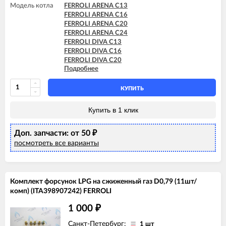
Модель котла
FERROLI ARENA C13
FERROLI ARENA C16
FERROLI ARENA C20
FERROLI ARENA C24
FERROLI DIVA C13
FERROLI DIVA C16
FERROLI DIVA C20
Подробнее
FERROLI DIVA C24
FERROLI DIVA HC24
FERROLI DIVAtech C24 D
КУПИТЬ
FERROLI DIVAtop C24
FERROLI DIVAtop HC24
Купить в 1 клик
FERROLI DIVAtop micro C24
FERROLI DIVAtop ST C24
Доп. запчасти: от 50
₽
посмотреть все варианты
Комплект форсунок LPG на сжиженный газ D0,79 (11шт/
комп) (ITA398907242) FERROLI
1 000
₽
Санкт-Петербург:
1 шт