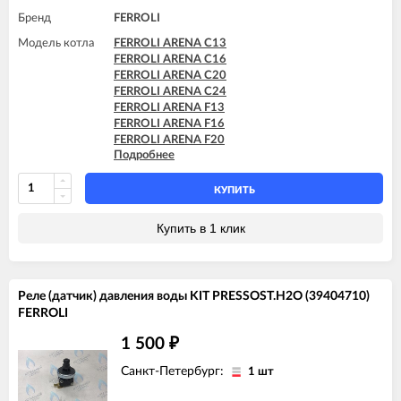
Бренд
FERROLI
Модель котла
FERROLI ARENA C13
FERROLI ARENA C16
FERROLI ARENA C20
FERROLI ARENA C24
FERROLI ARENA F13
FERROLI ARENA F16
FERROLI ARENA F20
Подробнее
FERROLI ARENA F24
FERROLI DIVAproject F24
FERROLI DOMINA C13 N
КУПИТЬ
FERROLI DOMINA C16 N
FERROLI DOMINA C20 N
Купить в 1 клик
FERROLI DOMINA C24 N
FERROLI DOMINA C32 N
FERROLI DOMINA F13 N
FERROLI DOMINA F16 N
Реле (датчик) давления воды KIT PRESSOST.H2O (39404710)
FERROLI DOMINA F20 N
FERROLI
FERROLI DOMINA F24 N
FERROLI DOMINA F32 N
1 500
₽
Санкт-Петербург:
1 шт