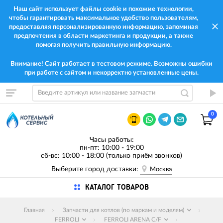
Наш сайт использует файлы cookie и похожие технологии,
чтобы гарантировать максимальное удобство пользователям,
предоставляя персонализированную информацию, запоминая
предпочтения в области маркетинга и продукции, а также
помогая получить правильную информацию.
Внимание! Сайт работает в тестовом режиме. Возможны ошибки
при работе с сайтом и некорректно установленные цены.
0
Часы работы:
пн-пт: 10:00 - 19:00
сб-вс: 10:00 - 18:00 (только приём звонков)
Выберите город доставки:
Москва
КАТАЛОГ ТОВАРОВ
Главная
Запчасти для котлов (по маркам и моделям)
FERROLI
FERROLI ARENA C/F