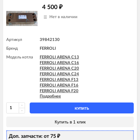
4 500
₽
Нет в наличии
Артикул
39842130
Бренд
FERROLI
Модель котла
FERROLI ARENA C13
FERROLI ARENA C16
FERROLI ARENA C20
FERROLI ARENA C24
FERROLI ARENA F13
FERROLI ARENA F16
FERROLI ARENA F20
Подробнее
FERROLI ARENA F24
FERROLI DIVA C13
FERROLI DIVA C16
КУПИТЬ
FERROLI DIVA C20
FERROLI DIVA C24
Купить в 1 клик
FERROLI DIVA F13
FERROLI DIVA F16
Доп. запчасти: от 75
FERROLI DIVA F20
₽