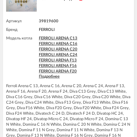
Артикул
39819600
Бренд
FERROLI
Модель котла
FERROLI ARENA C13
FERROLI ARENA C16
FERROLI ARENA C20
FERROLI ARENA C24
FERROLI ARENA F13
FERROLI ARENA F16
FERROLI ARENA F20
Подробнее
FERROLI ARENA F24
FERROLI DIVA C13
Ferroli Arena C 13, Arena C 16, Arena C 20, Arena C 24, Arena F 13,
FERROLI DIVA C16
Arena F 16, Arena F 20, Arena F 24, Diva C13 Grey, Diva C13 White,
FERROLI DIVA C20
Diva C16 Grey, Diva C16 White, Diva C20 Grey, Diva C20 White, Diva
FERROLI DIVA C24
C24 Grey, Diva C24 White, Diva F13 Grey, Diva F13 White, Diva F16
FERROLI DIVA F13
Grey, Diva F16 White, Diva F20 Grey, Diva F20 White, Diva F24 Grey,
FERROLI DIVA F16
Diva F24 White, Divatech C 24 D, Divatech F 24 D, Divatop HC 24,
FERROLI DIVA F20
Divatop HF 24, Divatop Micro C 24, Divatop Micro F 24, Domina C 13
FERROLI DIVA F24
N White, Domina C 16 N White, Domina C 20 N White, Domina C 24 N
FERROLI DIVA HC24
White, Domina F 11 N Grey, Domina F 11 N White, Domina F 13 N
FERROLI DIVA HF24
Grey, Domina F 13 N White, Domina F 16 N Grey, Domina F 16 N