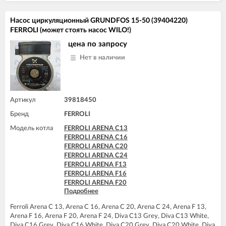
FERROLI DIVAtop C32
FERROLI DIVAtop F24
Насос циркуляционный GRUNDFOS 15-50 (39404220)
FERROLI DIVAtop F32
FERROLI (может стоять насос WILO!)
FERROLI DIVAtop F37
FERROLI DIVAtop HC24
цена по запросу
FERROLI DIVAtop HC32
Нет в наличии
FERROLI DIVAtop HF24
FERROLI DIVAtop HF32
FERROLI DIVAtop Low Nox C24
FERROLI DIVAtop Low Nox F24
FERROLI DIVAtop Low Nox F32
Артикул
39818450
FERROLI DIVAtop micro C24
Бренд
FERROLI
FERROLI DIVAtop micro C32
FERROLI DIVAtop micro F24
Модель котла
FERROLI ARENA C13
FERROLI DIVAtop micro F32
FERROLI ARENA C16
FERROLI DIVAtop micro F37
FERROLI ARENA C20
FERROLI DIVAtop micro LN C24
FERROLI ARENA C24
FERROLI DIVAtop micro LN C32
FERROLI ARENA F13
FERROLI DIVAtop micro LN F24
FERROLI ARENA F16
FERROLI DIVAtop micro LN F32
FERROLI ARENA F20
FERROLI DIVAtop ST C24
Подробнее
FERROLI ARENA F24
FERROLI DIVAtop ST C32
FERROLI BLUEHELIX PRO 25 C
FERROLI DIVAtop ST F24
Ferroli Arena C 13, Arena C 16, Arena C 20, Arena C 24, Arena F 13,
FERROLI BLUEHELIX TECH 25 A
FERROLI DIVAtop ST F32
Arena F 16, Arena F 20, Arena F 24, Diva C13 Grey, Diva C13 White,
FERROLI BLUEHELIX TECH 25C
Diva C16 Grey, Diva C16 White, Diva C20 Grey, Diva C20 White, Diva