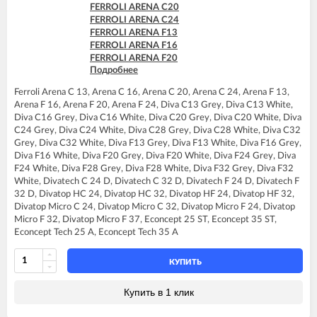
FERROLI DOMItech C24
FERROLI ARENA C20
FERROLI DOMItech C24 D
FERROLI ARENA C24
FERROLI DOMItech F24
FERROLI ARENA F13
FERROLI DOMItech F24 D
FERROLI ARENA F16
FERROLI ARENA F20
Подробнее
FERROLI ARENA F24
FERROLI BLUEHELIX TECH 25 A
Ferroli Arena C 13, Arena C 16, Arena C 20, Arena C 24, Arena F 13,
FERROLI BLUEHELIX TECH 25C
Arena F 16, Arena F 20, Arena F 24, Diva C13 Grey, Diva C13 White,
FERROLI BLUEHELIX TECH 35 A
Diva C16 Grey, Diva C16 White, Diva C20 Grey, Diva C20 White, Diva
FERROLI BLUEHELIX TECH 35C
C24 Grey, Diva C24 White, Diva C28 Grey, Diva C28 White, Diva C32
FERROLI DIVA C13
Grey, Diva C32 White, Diva F13 Grey, Diva F13 White, Diva F16 Grey,
FERROLI DIVA C16
Diva F16 White, Diva F20 Grey, Diva F20 White, Diva F24 Grey, Diva
FERROLI DIVA C20
F24 White, Diva F28 Grey, Diva F28 White, Diva F32 Grey, Diva F32
FERROLI DIVA C24
White, Divatech C 24 D, Divatech C 32 D, Divatech F 24 D, Divatech F
FERROLI DIVA C28
32 D, Divatop HC 24, Divatop HC 32, Divatop HF 24, Divatop HF 32,
FERROLI DIVA C32
Divatop Micro C 24, Divatop Micro C 32, Divatop Micro F 24, Divatop
FERROLI DIVA F13
Micro F 32, Divatop Micro F 37, Econcept 25 ST, Econcept 35 ST,
FERROLI DIVA F16
Econcept Tech 25 A, Econcept Tech 35 A
FERROLI DIVA F20
FERROLI DIVA F24
FERROLI DIVA F28
КУПИТЬ
FERROLI DIVA F32
FERROLI DIVA F37
Купить в 1 клик
FERROLI DIVAproject F24
FERROLI DIVAtop C24