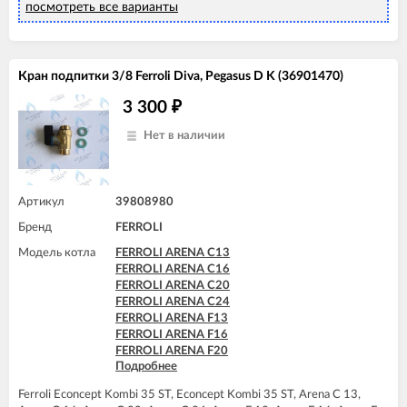
FERROLI DIVA F24
посмотреть все варианты
FERROLI DIVAproject F24
FERROLI DIVAtech C24 D
FERROLI DIVAtech F24 D
Кран подпитки 3/8 Ferroli Diva, Pegasus D K (36901470)
3 300
₽
Нет в наличии
Артикул
39808980
Бренд
FERROLI
Модель котла
FERROLI ARENA C13
FERROLI ARENA C16
FERROLI ARENA C20
FERROLI ARENA C24
FERROLI ARENA F13
FERROLI ARENA F16
FERROLI ARENA F20
Подробнее
FERROLI ARENA F24
FERROLI DIVA C13
Ferroli Econcept Kombi 35 ST, Econcept Kombi 35 ST, Arena C 13,
FERROLI DIVA C16