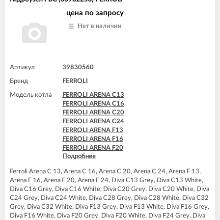
FERROLI DIVAtech F24 D
FERROLI DOMItech C32
FERROLI DIVAtech F32 D
FERROLI DOMItech C32 D
цена по запросу
FERROLI DIVAtop HC24
FERROLI DOMItech F24
Нет в наличии
FERROLI DIVAtop HF24
FERROLI DOMItech F24 D
FERROLI DIVAtop micro C24
FERROLI DOMItech F32
FERROLI DIVAtop micro C32
FERROLI DOMItech F32 D
FERROLI DIVAtop micro F24
FERROLI DIVAtop micro F32
Артикул
39830560
FERROLI DIVAtop micro F37
Бренд
FERROLI
FERROLI DIVAtop micro LN C24
FERROLI DIVAtop micro LN F24
Модель котла
FERROLI ARENA C13
FERROLI DOMINA C13 N
FERROLI ARENA C16
FERROLI DOMINA C16 N
FERROLI ARENA C20
FERROLI DOMINA C20 N
FERROLI ARENA C24
FERROLI DOMINA C24 N
FERROLI ARENA F13
FERROLI DOMINA C32 N
FERROLI ARENA F16
FERROLI DOMINA F13 N
FERROLI ARENA F20
FERROLI DOMINA F16 N
Подробнее
FERROLI ARENA F24
FERROLI DOMINA F20 N
FERROLI BLUEHELIX TECH 25C
FERROLI DOMINA F24 N
Ferroli Arena C 13, Arena C 16, Arena C 20, Arena C 24, Arena F 13,
FERROLI BLUEHELIX TECH 35C
FERROLI DOMINA F32 N
Arena F 16, Arena F 20, Arena F 24, Diva C13 Grey, Diva C13 White,
FERROLI DIVA C13
FERROLI DOMIproject C24 D
Diva C16 Grey, Diva C16 White, Diva C20 Grey, Diva C20 White, Diva
FERROLI DIVA C16
FERROLI DOMIproject C32
C24 Grey, Diva C24 White, Diva C28 Grey, Diva C28 White, Diva C32
FERROLI DIVA C20
FERROLI DOMIproject C32 D
Grey, Diva C32 White, Diva F13 Grey, Diva F13 White, Diva F16 Grey,
FERROLI DIVA C24
FERROLI DOMIproject F24 D
Diva F16 White, Diva F20 Grey, Diva F20 White, Diva F24 Grey, Diva
FERROLI DIVA C28