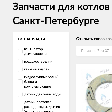
Запчасти для котлов 
Санкт-Петербурге
Открыть список за
ТИП ЗАПЧАСТИ
вентилятор
Показано 7 из 37
дымоудаления
воздухоотводчик
газовый клапан
гидрогруппы/-узлы/-
блоки и
комплектующие
датчик давления воды
датчик протока/
расхода воды, датчик
Холла, расходомер,