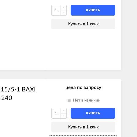
КУПИТЬ
Купить в 1 клик
E)
Z)
E)
цена по запросу
15/5-1 BAXI
Z)
)
 240
Нет в наличии
ль)
КУПИТЬ
Купить в 1 клик