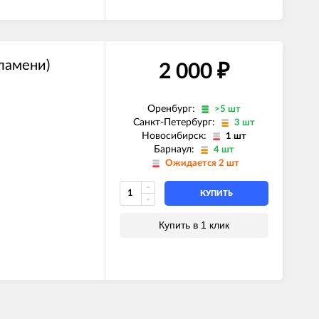
ламени)
2 000
₽
Оренбург:
>5 шт
Санкт-Петербург:
3 шт
Новосибирск:
1 шт
Барнаул:
4 шт
Ожидается 2 шт
КУПИТЬ
E)
Купить в 1 клик
Z)
)
)
)
ль)
E)
Z)