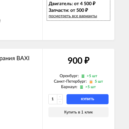
Двигатель: от 4 500
₽
Запчасти: от 500
₽
E)
посмотреть все варианты
Z)
)
)
)
E)
Z)
рания BAXI
900
₽
Оренбург:
>5 шт
)
Санкт-Петербург:
5 шт
Барнаул:
>5 шт
ль)
КУПИТЬ
Купить в 1 клик