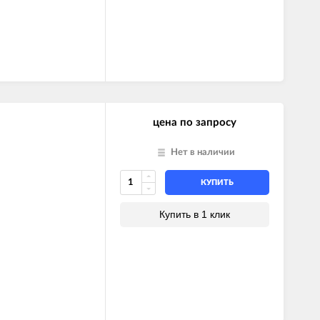
E)
Z)
)
)
E)
цена по запросу
Z)
Нет в наличии
КУПИТЬ
Купить в 1 клик
)
ль)