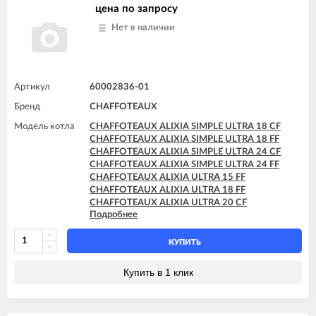
CHAFFOTEAUX TALIA SYSTEM 15 FF
цена по запросу
CHAFFOTEAUX TALIA SYSTEM 25 CF
Нет в наличии
CHAFFOTEAUX TALIA SYSTEM 25 FF
CHAFFOTEAUX TALIA SYSTEM 30 FF
CHAFFOTEAUX TALIA SYSTEM 35 FF
Артикул
60002836-01
Бренд
CHAFFOTEAUX
Модель котла
CHAFFOTEAUX ALIXIA SIMPLE ULTRA 18 CF
CHAFFOTEAUX ALIXIA SIMPLE ULTRA 18 FF
CHAFFOTEAUX ALIXIA SIMPLE ULTRA 24 CF
CHAFFOTEAUX ALIXIA SIMPLE ULTRA 24 FF
CHAFFOTEAUX ALIXIA ULTRA 15 FF
CHAFFOTEAUX ALIXIA ULTRA 18 FF
CHAFFOTEAUX ALIXIA ULTRA 20 CF
Подробнее
CHAFFOTEAUX ALIXIA ULTRA 20 FF
CHAFFOTEAUX ALIXIA ULTRA 24 CF
CHAFFOTEAUX ALIXIA ULTRA 24 FF
КУПИТЬ
CHAFFOTEAUX INOA ULTRA 24 FF
Купить в 1 клик