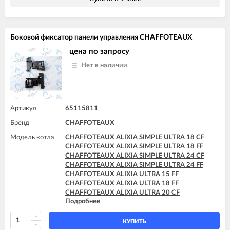
CHAFFOTEAUX PIGMA ULTRA SYSTEM 35 FF
Боковой фиксатор панели управления CHAFFOTEAUX
цена по запросу
Нет в наличии
Артикул
65115811
Бренд
CHAFFOTEAUX
Модель котла
CHAFFOTEAUX ALIXIA SIMPLE ULTRA 18 CF
CHAFFOTEAUX ALIXIA SIMPLE ULTRA 18 FF
CHAFFOTEAUX ALIXIA SIMPLE ULTRA 24 CF
CHAFFOTEAUX ALIXIA SIMPLE ULTRA 24 FF
CHAFFOTEAUX ALIXIA ULTRA 15 FF
CHAFFOTEAUX ALIXIA ULTRA 18 FF
CHAFFOTEAUX ALIXIA ULTRA 20 CF
Подробнее
CHAFFOTEAUX ALIXIA ULTRA 20 FF
CHAFFOTEAUX ALIXIA ULTRA 24 CF
CHAFFOTEAUX ALIXIA ULTRA 24 FF
КУПИТЬ
CHAFFOTEAUX INOA ULTRA 24 FF