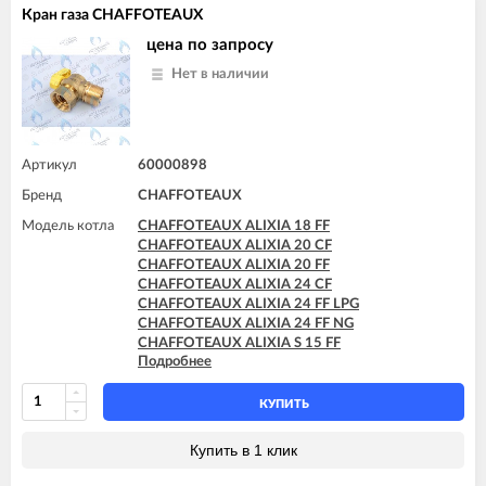
Кран газа CHAFFOTEAUX
цена по запросу
Нет в наличии
Артикул
60000898
Бренд
CHAFFOTEAUX
Модель котла
CHAFFOTEAUX ALIXIA 18 FF
CHAFFOTEAUX ALIXIA 20 CF
CHAFFOTEAUX ALIXIA 20 FF
CHAFFOTEAUX ALIXIA 24 CF
CHAFFOTEAUX ALIXIA 24 FF LPG
CHAFFOTEAUX ALIXIA 24 FF NG
CHAFFOTEAUX ALIXIA S 15 FF
Подробнее
CHAFFOTEAUX ALIXIA S 18 FF
CHAFFOTEAUX ALIXIA S 20 CF
CHAFFOTEAUX ALIXIA S 20 FF
КУПИТЬ
CHAFFOTEAUX ALIXIA S 24 CF
CHAFFOTEAUX ALIXIA S 24 CF - EU
Купить в 1 клик
CHAFFOTEAUX ALIXIA S 24 FF
CHAFFOTEAUX ALIXIA SIMPLE 18 CF