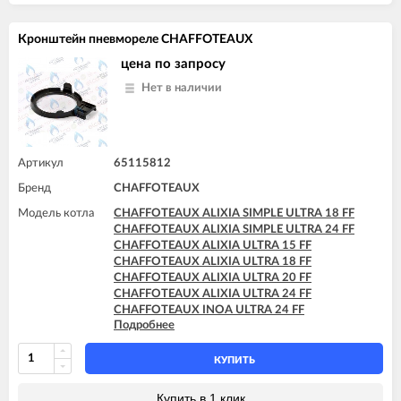
Кронштейн пневмореле CHAFFOTEAUX
цена по запросу
Нет в наличии
Артикул
65115812
Бренд
CHAFFOTEAUX
Модель котла
CHAFFOTEAUX ALIXIA SIMPLE ULTRA 18 FF
CHAFFOTEAUX ALIXIA SIMPLE ULTRA 24 FF
CHAFFOTEAUX ALIXIA ULTRA 15 FF
CHAFFOTEAUX ALIXIA ULTRA 18 FF
CHAFFOTEAUX ALIXIA ULTRA 20 FF
CHAFFOTEAUX ALIXIA ULTRA 24 FF
CHAFFOTEAUX INOA ULTRA 24 FF
Подробнее
CHAFFOTEAUX PIGMA ULTRA 25 FF
CHAFFOTEAUX PIGMA ULTRA 30 FF
CHAFFOTEAUX PIGMA ULTRA 35 FF
КУПИТЬ
CHAFFOTEAUX PIGMA ULTRA SYSTEM 25 FF
CHAFFOTEAUX PIGMA ULTRA SYSTEM 30 FF
Купить в 1 клик