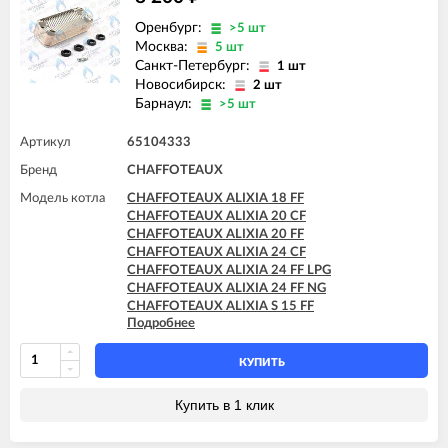
CHAFFOTEAUX PIGMA ULTRA SYSTEM 35 FF
Оренбург:
>5 шт
Москва:
5 шт
Санкт-Петербург:
1 шт
Новосибирск:
2 шт
Барнаул:
>5 шт
Артикул
65104333
Бренд
CHAFFOTEAUX
Модель котла
CHAFFOTEAUX ALIXIA 18 FF
CHAFFOTEAUX ALIXIA 20 CF
CHAFFOTEAUX ALIXIA 20 FF
CHAFFOTEAUX ALIXIA 24 CF
CHAFFOTEAUX ALIXIA 24 FF LPG
CHAFFOTEAUX ALIXIA 24 FF NG
CHAFFOTEAUX ALIXIA S 15 FF
Подробнее
CHAFFOTEAUX ALIXIA S 18 FF
CHAFFOTEAUX ALIXIA S 20 CF
CHAFFOTEAUX ALIXIA S 20 FF
КУПИТЬ
CHAFFOTEAUX ALIXIA S 24 CF
CHAFFOTEAUX ALIXIA S 24 CF - EU
Купить в 1 клик
CHAFFOTEAUX ALIXIA S 24 FF
CHAFFOTEAUX ALIXIA SIMPLE 18 CF