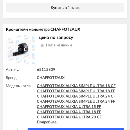
CHAFFOTEAUX PIGMA ULTRA 25 CF
Купить в 1 клик
CHAFFOTEAUX PIGMA ULTRA 25 FF
CHAFFOTEAUX PIGMA ULTRA 30 FF
CHAFFOTEAUX PIGMA ULTRA SYSTEM 25 CF
CHAFFOTEAUX PIGMA ULTRA SYSTEM 25 FF
Кронштейн манометра CHAFFOTEAUX
CHAFFOTEAUX PIGMA ULTRA SYSTEM 30 FF
цена по запросу
Нет в наличии
Артикул
65115809
Бренд
CHAFFOTEAUX
Модель котла
CHAFFOTEAUX ALIXIA SIMPLE ULTRA 18 CF
CHAFFOTEAUX ALIXIA SIMPLE ULTRA 18 FF
CHAFFOTEAUX ALIXIA SIMPLE ULTRA 24 CF
CHAFFOTEAUX ALIXIA SIMPLE ULTRA 24 FF
CHAFFOTEAUX ALIXIA ULTRA 15 FF
CHAFFOTEAUX ALIXIA ULTRA 18 FF
CHAFFOTEAUX ALIXIA ULTRA 20 CF
Подробнее
CHAFFOTEAUX ALIXIA ULTRA 20 FF
CHAFFOTEAUX ALIXIA ULTRA 24 CF