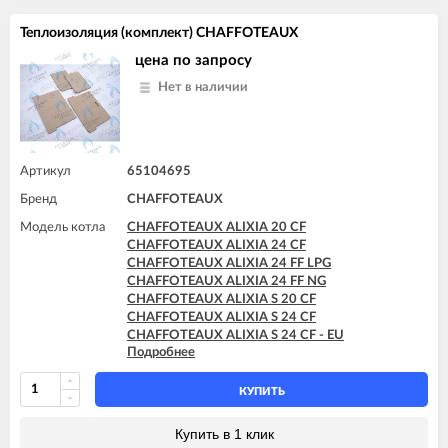
Теплоизоляция (комплект) CHAFFOTEAUX
цена по запросу
Нет в наличии
Артикул
65104695
Бренд
CHAFFOTEAUX
Модель котла
CHAFFOTEAUX ALIXIA 20 CF
CHAFFOTEAUX ALIXIA 24 CF
CHAFFOTEAUX ALIXIA 24 FF LPG
CHAFFOTEAUX ALIXIA 24 FF NG
CHAFFOTEAUX ALIXIA S 20 CF
CHAFFOTEAUX ALIXIA S 24 CF
CHAFFOTEAUX ALIXIA S 24 CF - EU
Подробнее
CHAFFOTEAUX ALIXIA SIMPLE 18 CF
CHAFFOTEAUX ALIXIA SIMPLE 24 CF
CHAFFOTEAUX ALIXIA SIMPLE S 18 CF
КУПИТЬ
CHAFFOTEAUX ALIXIA SIMPLE S 24 CF
CHAFFOTEAUX ALIXIA SIMPLE ULTRA 18 CF
Купить в 1 клик
CHAFFOTEAUX ALIXIA SIMPLE ULTRA 24 CF