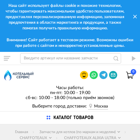
Наш сайт использует файлы cookie и похожие технологии,
чтобы гарантировать максимальное удобство пользователям,
предоставляя персонализированную информацию, запоминая
предпочтения в области маркетинга и продукции, а также
помогая получить правильную информацию.
Внимание! Сайт работает в тестовом режиме. Возможны ошибки
при работе с сайтом и некорректно установленные цены.
0
Часы работы:
пн-пт: 10:00 - 19:00
сб-вс: 10:00 - 18:00 (только приём звонков)
Выберите город доставки:
Москва
КАТАЛОГ ТОВАРОВ
Главная
Запчасти для котлов (по маркам и моделям)
CHAFFOTEAUX
CHAFFOTEAUX ALIXIA ULTRA