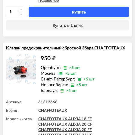
Подробнее
CHAFFOTEAUX ALIXIA ULTRA 20 FF
CHAFFOTEAUX ALIXIA ULTRA 24 CF
CHAFFOTEAUX ALIXIA ULTRA 24 FF
КУПИТЬ
CHAFFOTEAUX INOA ULTRA 24 FF
CHAFFOTEAUX PIGMA ULTRA 25 CF
Купить в 1 клик
CHAFFOTEAUX PIGMA ULTRA 25 FF
CHAFFOTEAUX PIGMA ULTRA 30 CF
CHAFFOTEAUX PIGMA ULTRA 30 FF
CHAFFOTEAUX PIGMA ULTRA 35 FF
Клапан предохранительный сбросной 3бара CHAFFOTEAUX
CHAFFOTEAUX PIGMA ULTRA SYSTEM 25 CF
CHAFFOTEAUX PIGMA ULTRA SYSTEM 25 FF
950
₽
CHAFFOTEAUX PIGMA ULTRA SYSTEM 30 FF
CHAFFOTEAUX PIGMA ULTRA SYSTEM 35 FF
Оренбург:
>5 шт
Москва:
>5 шт
Санкт-Петербург:
>5 шт
Новосибирск:
>5 шт
Барнаул:
>5 шт
Артикул
61312668
Бренд
CHAFFOTEAUX
Модель котла
CHAFFOTEAUX ALIXIA 18 FF
CHAFFOTEAUX ALIXIA 20 CF
CHAFFOTEAUX ALIXIA 20 FF